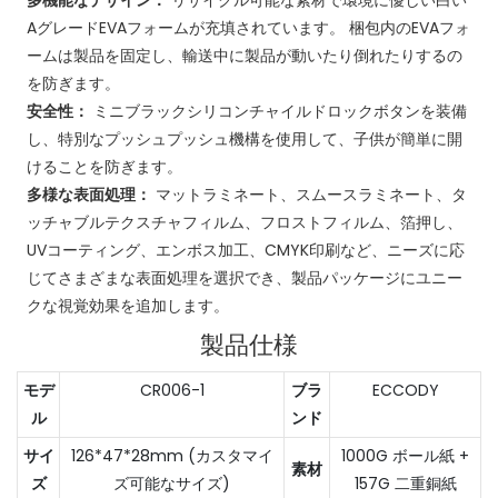
AグレードEVAフォームが充填されています。 梱包内のEVAフォ
ームは製品を固定し、輸送中に製品が動いたり倒れたりするの
を防ぎます。
安全性：
ミニブラックシリコンチャイルドロックボタンを装備
し、特別なプッシュプッシュ機構を使用して、子供が簡単に開
けることを防ぎます。
多様な表面処理：
マットラミネート、スムースラミネート、タ
ッチャブルテクスチャフィルム、フロストフィルム、箔押し、
UVコーティング、エンボス加工、CMYK印刷など、ニーズに応
じてさまざまな表面処理を選択でき、製品パッケージにユニー
クな視覚効果を追加します。
製品仕様
モデ
CR006-1
ブラ
ECCODY
ル
ンド
サイ
126*47*28mm (カスタマイ
1000G ボール紙 +
素材
ズ
ズ可能なサイズ)
157G 二重銅紙