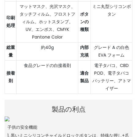
マットマスク、光沢マスク、
ミニ丸型シリコンボ
タッチフィルム、フロストフ
ボタ
タン
印刷
ィルム、ホットスタンプ、
ンの
処理
UV、エンボス、CMYK
種類
Pantone Color
総重
約40g
内部
グレード A の白色
量
充填
EVA フォーム
食品グレードの白接着剤
電子タバコ、CBD
接着
適合
POD、電子タバコ
剤
製品
バッテリー、アトマ
イザー
製品の利点
子供の安全機能
1. 黒いミニシリコンチャイルドロックボタンは、特殊な押し+爪