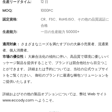
生産リードタイム:
12 日
MOQ:
1000PC
認定資格:
CR、FSC、RoHS.ISO、その他の品質認証に
合格
生産能力:
一日の生産能力 50000+
適用対象：
さまざまなニーズを満たすプロの大麻小売業者、流通業
者、個人消費者。
市場の優位性：
大麻合法化の傾向に伴い、高品質で環境に優しいパ
ッケージ製品を提供することで、ブランドは競合他社から目立つこ
とができます。 詳細または予約については、当社の公式ウェブサイ
トをご覧ください。 御社のブランドに最適な梱包ソリューションを
ご提供いたします。
詳細およびその他の製品オプションについては、弊社 Web サイト
www.eccody.com へようこそ。