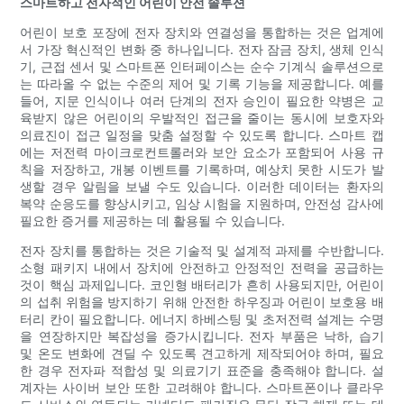
스마트하고 전자적인 어린이 안전 솔루션
어린이 보호 포장에 전자 장치와 연결성을 통합하는 것은 업계에
서 가장 혁신적인 변화 중 하나입니다. 전자 잠금 장치, 생체 인식
기, 근접 센서 및 스마트폰 인터페이스는 순수 기계식 솔루션으로
는 따라올 수 없는 수준의 제어 및 기록 기능을 제공합니다. 예를
들어, 지문 인식이나 여러 단계의 전자 승인이 필요한 약병은 교
육받지 않은 어린이의 우발적인 접근을 줄이는 동시에 보호자와
의료진이 접근 일정을 맞춤 설정할 수 있도록 합니다. 스마트 캡
에는 저전력 마이크로컨트롤러와 보안 요소가 포함되어 사용 규
칙을 저장하고, 개봉 이벤트를 기록하며, 예상치 못한 시도가 발
생할 경우 알림을 보낼 수도 있습니다. 이러한 데이터는 환자의
복약 순응도를 향상시키고, 임상 시험을 지원하며, 안전성 감사에
필요한 증거를 제공하는 데 활용될 수 있습니다.
전자 장치를 통합하는 것은 기술적 및 설계적 과제를 수반합니다.
소형 패키지 내에서 장치에 안전하고 안정적인 전력을 공급하는
것이 핵심 과제입니다. 코인형 배터리가 흔히 사용되지만, 어린이
의 섭취 위험을 방지하기 위해 안전한 하우징과 어린이 보호용 배
터리 칸이 필요합니다. 에너지 하베스팅 및 초저전력 설계는 수명
을 연장하지만 복잡성을 증가시킵니다. 전자 부품은 낙하, 습기
및 온도 변화에 견딜 수 있도록 견고하게 제작되어야 하며, 필요
한 경우 전자파 적합성 및 의료기기 표준을 충족해야 합니다. 설
계자는 사이버 보안 또한 고려해야 합니다. 스마트폰이나 클라우