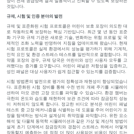
장이 전체 공급망에 걸쳐 실용적이고 신뢰할 수 있도록 보장하는
것입니다.
규제, 시험 및 인증 분야의 발전
규제 및 표준화된 시험 프로토콜은 어린이 보호 포장이 의도한 대
로 작동하도록 보장하는 핵심 기반입니다. 최근 몇 년 동안 표준
화 기구와 규제 기관은 새로운 기술, 변화하는 위험 프로필 및 국
제적인 조화 노력을 반영하여 지침을 업데이트해 왔습니다. 현재
시험 프로토콜은 실제 환경에서의 성능을 평가하기 위해 기계적,
인적 요인 및 환경 스트레스 테스트를 일반적으로 결합합니다. 의
약품 포장의 경우, 규제 당국은 어린이와 성인 사용자 모두를 고
려했다는 증거를 요구합니다. 어린이 패널은 저항성을 입증하고,
성인 패널은 대상 사용자가 쉽게 접근할 수 있는지를 검증합니다.
시험 방법론의 발전으로 평가의 정확성과 재현성이 향상되었습니
다. 표준화된 시험 장비를 통해 수천 번의 개폐 주기를 시뮬레이
션하여 마모 관련 고장 모드를 파악할 수 있습니다. 환경 챔버는
극한의 온도와 습도를 재현하여 보관 조건에 따라 잠금장치 성능
이 저하되지 않도록 합니다. 정교한 비디오 분석은 어린이 패널
테스트 중 고장 메커니즘을 식별하는 데 도움을 주어 어린이가 포
장을 탐색하는 방식과 설계상의 취약점을 파악합니다. 유한 요소
해석 및 다물체 동역학 시뮬레이션과 같은 가상 및 계산적 방법이
설계 초기 단계에서 잠금장치와 경첩이 스트레스 하에서 어떻게
작동할지 예측하는 데 점점 더 많이 사용되어 비용이 많이 드는