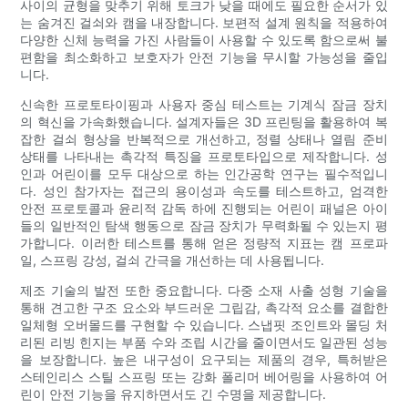
사이의 균형을 맞추기 위해 토크가 낮을 때에도 필요한 순서가 있
는 숨겨진 걸쇠와 캠을 내장합니다. 보편적 설계 원칙을 적용하여
다양한 신체 능력을 가진 사람들이 사용할 수 있도록 함으로써 불
편함을 최소화하고 보호자가 안전 기능을 무시할 가능성을 줄입
니다.
신속한 프로토타이핑과 사용자 중심 테스트는 기계식 잠금 장치
의 혁신을 가속화했습니다. 설계자들은 3D 프린팅을 활용하여 복
잡한 걸쇠 형상을 반복적으로 개선하고, 정렬 상태나 열림 준비
상태를 나타내는 촉각적 특징을 프로토타입으로 제작합니다. 성
인과 어린이를 모두 대상으로 하는 인간공학 연구는 필수적입니
다. 성인 참가자는 접근의 용이성과 속도를 테스트하고, 엄격한
안전 프로토콜과 윤리적 감독 하에 진행되는 어린이 패널은 아이
들의 일반적인 탐색 행동으로 잠금 장치가 무력화될 수 있는지 평
가합니다. 이러한 테스트를 통해 얻은 정량적 지표는 캠 프로파
일, 스프링 강성, 걸쇠 간극을 개선하는 데 사용됩니다.
제조 기술의 발전 또한 중요합니다. 다중 소재 사출 성형 기술을
통해 견고한 구조 요소와 부드러운 그립감, 촉각적 요소를 결합한
일체형 오버몰드를 구현할 수 있습니다. 스냅핏 조인트와 몰딩 처
리된 리빙 힌지는 부품 수와 조립 시간을 줄이면서도 일관된 성능
을 보장합니다. 높은 내구성이 요구되는 제품의 경우, 특허받은
스테인리스 스틸 스프링 또는 강화 폴리머 베어링을 사용하여 어
린이 안전 기능을 유지하면서도 긴 수명을 제공합니다.