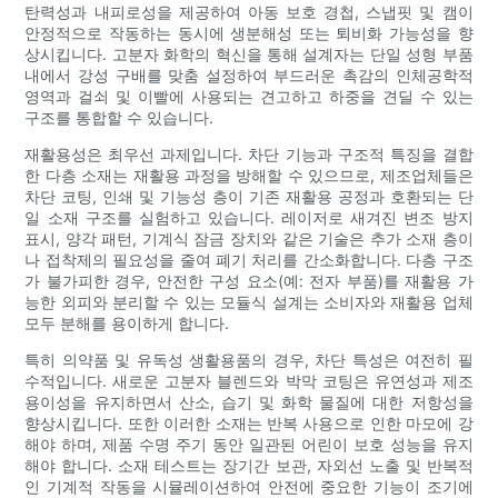
탄력성과 내피로성을 제공하여 아동 보호 경첩, 스냅핏 및 캠이
안정적으로 작동하는 동시에 생분해성 또는 퇴비화 가능성을 향
상시킵니다. 고분자 화학의 혁신을 통해 설계자는 단일 성형 부품
내에서 강성 구배를 맞춤 설정하여 부드러운 촉감의 인체공학적
영역과 걸쇠 및 이빨에 사용되는 견고하고 하중을 견딜 수 있는
구조를 통합할 수 있습니다.
재활용성은 최우선 과제입니다. 차단 기능과 구조적 특징을 결합
한 다층 소재는 재활용 과정을 방해할 수 있으므로, 제조업체들은
차단 코팅, 인쇄 및 기능성 층이 기존 재활용 공정과 호환되는 단
일 소재 구조를 실험하고 있습니다. 레이저로 새겨진 변조 방지
표시, 양각 패턴, 기계식 잠금 장치와 같은 기술은 추가 소재 층이
나 접착제의 필요성을 줄여 폐기 처리를 간소화합니다. 다층 구조
가 불가피한 경우, 안전한 구성 요소(예: 전자 부품)를 재활용 가
능한 외피와 분리할 수 있는 모듈식 설계는 소비자와 재활용 업체
모두 분해를 용이하게 합니다.
특히 의약품 및 유독성 생활용품의 경우, 차단 특성은 여전히 ​​필
수적입니다. 새로운 고분자 블렌드와 박막 코팅은 유연성과 제조
용이성을 유지하면서 산소, 습기 및 화학 물질에 대한 저항성을
향상시킵니다. 또한 이러한 소재는 반복 사용으로 인한 마모에 강
해야 하며, 제품 수명 주기 동안 일관된 어린이 보호 성능을 유지
해야 합니다. 소재 테스트는 장기간 보관, 자외선 노출 및 반복적
인 기계적 작동을 시뮬레이션하여 안전에 중요한 기능이 조기에