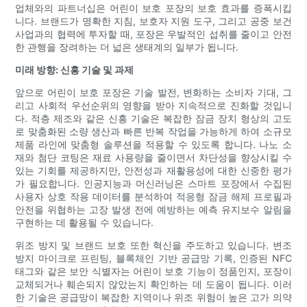
업체와의 파트너십은 어린이 보호 포장의 보호 효과를 증폭시킵
니다. 브랜드가 명확한 지침, 보호자 지원 도구, 그리고 공중 보건
사업과의 협력에 투자할 때, 포장은 우발적인 섭취를 줄이고 안전
한 관행을 장려하는 더 넓은 생태계의 일부가 됩니다.
미래 방향: 신흥 기술 및 과제
앞으로 어린이 보호 포장은 기술 발전, 변화하는 소비자 기대, 그
리고 사회적 우선순위의 영향을 받아 지속적으로 진화할 것입니
다. 적층 제조와 같은 신흥 기술은 복잡한 잠금 장치 형상의 고도
로 맞춤화된 소량 생산과 빠른 반복 작업을 가능하게 하여 소규모
제품 라인에 맞춤형 솔루션을 적용할 수 있도록 합니다. 나노 소
재와 첨단 코팅은 재료 사용량을 줄이면서 차단성을 향상시킬 수
있는 기회를 제공하지만, 안전성과 재활용성에 대한 신중한 평가
가 필요합니다. 인공지능과 머신러닝은 스마트 포장에서 수집된
사용자 상호 작용 데이터를 분석하여 적응형 잠금 해제 프로필과
안전을 위협하는 고장 발생 전에 예방하는 예측 유지보수 알림을
구현하는 데 활용될 수 있습니다.
위조 방지 및 브랜드 보호 또한 혁신을 주도하고 있습니다. 변조
방지 마이크로 프린팅, 블록체인 기반 공급망 기록, 인증된 NFC
태그와 같은 보안 식별자는 어린이 보호 기능이 정품인지, 포장이
교체되거나 훼손되지 않았는지 확인하는 데 도움이 됩니다. 이러
한 기술은 공급망이 복잡한 지역이나 위조 위험이 높은 고가 의약