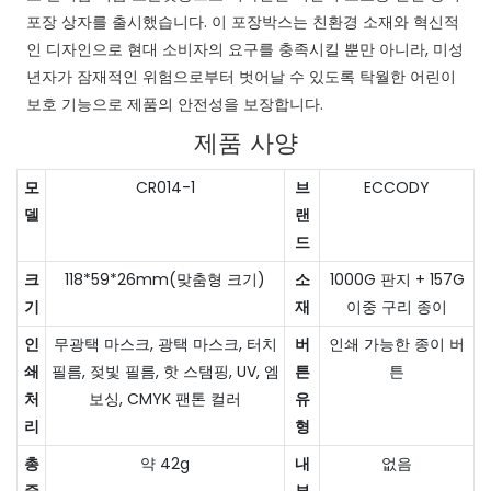
포장 상자를 출시했습니다. 이 포장박스는 친환경 소재와 혁신적
인 디자인으로 현대 소비자의 요구를 충족시킬 뿐만 아니라, 미성
년자가 잠재적인 위험으로부터 벗어날 수 있도록 탁월한 어린이
보호 기능으로 제품의 안전성을 보장합니다.
제품 사양
모
CR014-1
브
ECCODY
델
랜
드
크
118*59*26mm(맞춤형 크기)
소
1000G 판지 + 157G
기
재
이중 구리 종이
인
무광택 마스크, 광택 마스크, 터치
버
인쇄 가능한 종이 버
쇄
필름, 젖빛 필름, 핫 스탬핑, UV, 엠
튼
튼
처
보싱, CMYK 팬톤 컬러
유
리
형
총
약 42g
내
없음
중
부