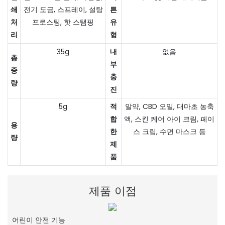
쇄
전기 도금, 스프레이, 설탕
튼
처
프로스팅, 핫 스탬핑
유
리
형
35g
내
없음
총
부
중
충
량
진
5g
적
알약, CBD 오일, 대마초 농축
합
액, 스킨 케어 아이 크림, 페이
용
한
스 크림, 수면 마스크 등
량
제
품
제품 이점
어린이 안전 기능