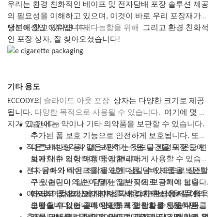
러한 추가 기능 덕분에 어린이가 내용물에 접근하기가 훨씬 어려워
장에서 장기적인 성장과 성공을 확보할 수 있습니다.
우리는 환경 친화적인 베이프 및 전자담배 포장 솔루션 제공
지고, 높은 수준의 보호가 필요한 제품에 추가적인 보안을 제공합니
결론적으로, 전자담배 포장을 어린이 보호용 봉투로 교체하는 것은
의 필요성을 이해하고 있으며, 이것이 바로 우리 포장재가
다.
어린이의 실수로 인한 섭취를 방지하고, 관련 법규를 준수하며, 법적
생분해성인 이유입니다.
당신이 찾고 있다면
다재다능함을 위해
그리고 환경 친화적
궁극적으로 어린이 보호 포장과 어린이 안전 포장 중 어떤 것을 선택
책임 위험을 줄이고, 브랜드 이미지를 향상시키고, 장기적인 성공을
인 포장 상자, 잘 찾아오셨습니다!
할지는 특정 제품과 관련된 요구 사항 및 위험에 따라 달라집니다.
보장하는 데 필수적입니다. 어린이 보호용 봉투는 전자담배를 안전
두 유형의 포장 모두 우발적인 섭취 및 부상으로부터 제품을 보호하
하게 보호하고 소비자에게 안심을 제공하는 믿을 수 있고 효과적인
는 데 유용하지만, 어린이 안전 포장은 최대한의 안전이 필요한 제품
솔루션입니다. 어린이 보호용 봉투로 교체함으로써 제품 안전과 책
에 추가적인 보안 수준을 제공합니다.
임감에 대한 의지를 보여주고 시장에서 브랜드의 차별성을 부각할
어린이 보호 및 어린이 안전 포장의 이점
수 있습니다. 지금 바로 현명한 선택을 하여 전자담배 포장을 어린이
기타 용도
어린이 보호 포장의 이점은 단순한 편의성을 넘어 어린이의 안전을
보호용 봉투로 교체하고 더욱 안전하고 안심할 수 있는 미래를 만들
ECCODY의
슬라이드 아웃 포장
상자는 다양한 크기로 제공
지키고 불필요한 사고를 예방하는 데 매우 중요합니다. 제품 설계에
어 가십시오.
됩니다.
다양한 목적으로 사용될 수 있습니다.
여기에 몇 가
이러한 안전 기능을 통합함으로써 제조업체는 어린이의 중독, 부상
●
및 기타 유해 사고 위험을 줄일 수 있습니다.
지가 있습니다.:
그 안에는 약이나 기타 의약품을 보관할 수 있습니다.
어린이 보호 포장의 주요 이점 중 하나는 어린이가 잠재적으로 위험
추가된 폼 보호 기능으로 안전하게 보호됩니다. 또한
한 물질에 접근하는 것을 막는다는 것입니다. 어린이가 스스로 포장
●
작은 보석 조각과 같은 깨지기 쉬운 물건을 포장 안에
다른 개방형 용기에 보관하는 것보다 환경의 온도 변
을 열기 어렵거나 불가능하게 만듦으로써, 이러한 안전 기능은 어린
화에 대한 저항력이 더 강합니다.
보관할 수 있어 여행 중에 편리하게 사용할 수 있습니
이와 유해 제품 사이에 장벽을 만들어 우발적인 섭취나 노출 가능성
●
전자담배와 베이프를 제외한 다른 담배 제품을 보관할
다. 유아가 작은 조각을 쉽게 삼킬 수 있으므로 장신
을 줄입니다.
구는 어린이의 손이 닿지 않는 곳에 보관해야 합니다.
수 있습니다. 일반 담배는 일반적으로 공기에 노출되
또한, 어린이 보호 포장은 가정 내 제품의 책임감 있는 보관 및 취급
●
이 프리미엄 포장에 대마초 카트리지나 식용 제품을
따라서 당사의 포장 상자를 사용하면 보석을 유아의
면 맛과 품질이 떨어지며, 특히 습한 환경에서는 더욱
을 장려하는 데 도움이 됩니다. 내용물에 접근하기 위해 어른들이 의
도적인 행동을 취하도록 함으로써, 이러한 안전 기능은 보호자들이
손에 닿지 않는 곳에 안전하게 보관할 수 있습니다.
그렇습니다. 이 슬라이드형 포장 상자를 사용하면 클
보관할 수 있습니다. 대마초의 합법화로 인해 식용,
●
의약품, 화학 물질 및 기타 잠재적으로 위험한 물품을 보관할 때 더