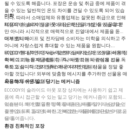
만한 프로젝트가 있습니다. 보석함부터 화분까지, 시가 상자를 재활
다 더 엄격한 규제 및 테스트 요건을 적용받는 경우가 많습니다. 제
될 수 있도록 해줍니다. 포장은 운송 및 취급 중에 제품이 겪
신뢰와 믿음을 바탕으로 구축된 강력한 브랜드 이미지는 신규 고객
용할 수 있는 가능성은 무궁무진합니다. 그러니 필요한 재료를 준비
조업체는 규제 기관에서 정한 특정 지침 및 표준을 준수하여 제품이
을 수 있는 일반적인 온도 차이를 견딜 수 있도록 되어 있습
유치와 기존 고객 유지에 도움이 됩니다. 소비자들이 귀사가 어린이
하고, 창의력을 발휘하여 평범한 시가 상자를 자신만의 스타일과 감
어린이의 무단 접근으로부터 효과적으로 보호되도록 해야 합니다.
미학
보호를 위해 필요한 조치를 취하고 있음을 알게 되면, 동일한 수준의
니다. 따라서 소매업체와 유통업체는 잘못된 취급으로 인해
각을 반영한 특별한 작품으로 변신시켜 보세요. 오늘 바로 공예를 시
주요 차이점
안전 조치를 제공하지 않는 다른 제품보다 귀사의 제품을 선택할 가
ECCODY의 슬라이드 아웃 포장은 안전과 보안을 제공할 뿐
제품이 손상되지 않을 것이라는 확신을 가질 수 있습니다.
작하고 상상력이 어디까지 뻗어나가는지 확인해 보세요!
어린이 보호 포장과 어린이 안전 포장은 유해 물질로부터 어린이를
능성이 높아집니다. 전자담배용 어린이 보호 포장재에 투자하는 것
만 아니라 시각적으로 매력적으로 진열대에서 제품을 돋보
보호한다는 공통 목표를 가지고 있지만, 두 포장 유형에는 몇 가지
은 현명한 사업적 결정일 뿐만 아니라 브랜드를 강화하고 고객 충성
이게 합니다.
대부분의 베이프 및 전자담배 소비자는 미학을 의식하고 주
중요한 차이점이 있습니다. 이러한 차이점을 이해하면 소비자가 가
도를 구축하는 효과적인 방법입니다.
머니에 자랑스럽게 휴대할 수 있는 제품을 원합니다.
정용 제품을 선택할 때 더 나은 정보를 바탕으로 결정을 내릴 수 있
장기적인 성공을 보장하세요
습니다.
ECCODY의 심미적인 vape 및 전자담배 포장은 소비자에게 정
귀엽고 현대적인 디자인 덕분에 소비자는 이 포장을 사용하
마지막으로, 전자담배 포장을 어린이 보호용 봉투로 업그레이드하
어린이 보호 포장과 어린이 안전 포장의 주요 차이점 중 하나는 개봉
확히 그 기능을 제공합니다. 즉, 타겟 고객의 관심을 끄는 독
여 베이프와 전자담배를 친구나 사랑하는 사람에게 선물할
는 것은 사업의 장기적인 성공과 지속 가능성을 보장하는 데 매우 중
난이도에 있습니다. 어린이 보호 포장은 어린이가 접근하기 어렵도
요합니다. 점점 더 엄격해지는 규제와 제품 안전에 대한 우려가 커지
특하고 심미적으로 만족스러운 디자인입니다.
수도 있습니다. 전자 담배 매니아라면 이런 선물을 정말 좋
록 설계되었지만 어른은 비교적 쉽게 열 수 있습니다. 반면, 어린이
는 상황에서, 앞서 나가 브랜드와 제품을 적극적으로 보호하는 것이
아할 것입니다! 외부에 맞춤형 메시지를 추가하면 선물용 매
안전 포장은 어른의 도움 없이는 어린이가 잠금을 해제하거나 열 수
필수적입니다. 어린이 보호용 봉투는 전자담배를 안전하게 보관하
출도 높일 수 있습니다.
사용하기 쉬운 밀고 당기는 메커니즘
없도록 사실상 불가능하게 설계되었습니다.
고 어린이가 실수로 삼키는 것을 방지하는 믿을 수 있고 효과적인 해
또 다른 중요한 차이점은 각 포장 유형에 적용되는 규제 및 테스트
ECCODY의 슬라이드 아웃 포장 상자에는 사용하기 쉽고 제
결책입니다.
범위입니다. 어린이 보호 포장은 일반적으로 의약품이나 가정용 세
품에 즉시 접근할 수 있는 밀고 당기는 메커니즘이 포함되어
어린이 보호용 포장재에 투자함으로써 제품 안전과 책임감에 대한
제처럼 어린이에게 중간 정도의 위험을 초래할 수 있는 제품에 요구
의지를 보여줄 수 있으며, 이는 사업의 미래 성공을 보장하는 데 도
있습니다. 이 인체공학적 메커니즘은 사용자가 기능성을 얻
여러분이 해야 할 일은 양쪽 끝에서 상자를 밀거나 당기는
됩니다. 반면, 어린이 안전 포장은 섭취하거나 잘못 취급할 경우 부
움이 됩니다. 소비자들은 안전을 최우선으로 생각하고 소비자의 안
을 수 있도록 돕고 화려하고 복잡한 자물쇠를 여는 번거로움
것뿐입니다. 그러면, 짜잔, 안에 있는 제품에 접근할 수 있습
상이나 중독 위험이 높은 제품에 사용됩니다.
녕에 진심으로 관심을 보이는 브랜드를 더 신뢰하는 경향이 있습니
을 줄여줍니다.
니다.
디자인과 기능 면에서, 어린이 보호 포장은 어린이 안전 포장보다 더
다. 어린이 보호용 포장재로 업그레이드하면 전자담배를 소비자에
환경 친화적인 포장
정교한 잠금 장치나 복잡한 디자인을 적용하는 경우가 많습니다. 이
게 안전하고 믿을 수 있는 선택지로 자리매김하여 경쟁이 치열한 시