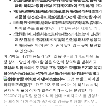
충전식 배터리, 무선 이어버드, 메모리 카드 및 기타 유
래식 담배를 보존할 수 있으며, 퍼프마다 신선함과 원
기름 또는 미리 압연된 대마초 관절과 같은 대마초 제
욱 주의를 기울이도록 유도하여 어린이의 의도치 않은 접근 위험을
래의 맛이 보장됩니다.
품이 널리 사용되었습니다. ECCODY에 안전하게 보관
사한 품목과 같은 소형 전자 장치를 이 포장 상자 안
최소화합니다.
●
휴대용 향수 캡슐은 어린이 보호용 포장 상자에 쉽게
할 수 있습니다.’에스
에 안전하게 보관할 수 있습니다. 이렇게 하면 내부의
슬라이드 아웃
포장 상자.
또한, 어린이 보호 포장은 부모와 보호자에게 유용한 교육 도구 역할
제품이 안전하게 보호될 뿐만 아니라, 잃어버리기 쉬
보관할 수 있습니다. 향수병을 안전하게 보관할 수 있
을 할 수 있습니다. 이러한 안전 설계의 특징과 작동 방식을 숙지함
●
이 풀아웃 포장 상자에 시계를 보관할 수 있습니다. 슬
운 작은 물건을 잃어버리는 일도 방지할 수 있습니다.
을 뿐만 아니라 누출 시 다른 품목이 손상되는 것을
으로써, 어른들은 어린이의 우발적인 중독이나 부상으로부터 아이
방지할 수도 있습니다.
라이드 아웃 포장 상자의 내부 EVA 폼은 시계 및 기타
들을 보호하는 방법을 더 잘 이해하고, 가족을 위한 더 안전한 환경
●
을 조성할 수 있습니다.
스킨케어에 사용되는 연고와 세럼도 이 포장에 간편하
품목을 마모로부터 보호하는 동시에 심미적이고 독
전반적으로, 어린이 보호 포장의 이점은 분명합니다. 이러한 포장은
특한 터치를 제공합니다. 그것’선물을 주기에 이상적
게 보관할 수 있어 내부 제품의 안전성과 내구성을 보
특정 제품과 관련된 내재적 위험으로부터 필수적인 보호막을 제공
인 포장입니다!
장하는 동시에 어린이의 손이 닿지 않는 곳에 보관할
하고, 책임감 있는 보관 및 취급 관행을 장려하며, 보호자가 어린이
수 있습니다.
를 위험으로부터 안전하게 지키기 위한 적극적인 조치를 취할 수 있
이 외에도 다양한 용도가 많이 있습니다
슬라이드 아웃
포
도록 지원합니다.
장 상자 - 당신이 해야 할 일은 약간의 창의력을 발휘하고 유
결론
연성을 받아들이는 것뿐입니다. 포장은 다양한 크기의 품목
우리의 이점
슬라이드 아웃
포장 상자는 분명하고 그것은’이
결론적으로, 어린이 보호 포장은 어린이의 우발적인 섭취, 중독 및
을 담을 수 있으며 내부 안감의 모양은 소비자 요구에 따라
혁신적인 포장으로 귀하의 브랜드 잠재력을 최대한 활용하
부상을 예방하는 데 필수적인 안전 기능입니다. 두 유형의 포장 모두
어린이를 유해 물질로부터 보호한다는 공통 목표를 가지고 있지만,
맞춤 설정할 수 있습니다.
는 것은 이제 귀하에게 달려 있습니다. 그것’브랜드 아이덴
개봉 난이도, 규제 및 시험 요건, 그리고 디자인 특징에서 차이가 있
티티를 전달하고 브랜드 인지도를 높이는 데 최신 vape 및
왜 ECCODY인가?
습니다.
전자 담배 포장 상자가 필수적이라는 것은 분명합니다.
어린이 보호 포장과 어린이 안전 포장의 차이점을 이해함으로써 소
ECCODY
기능적일 뿐만 아니라 현대 소비자 가치를 반영하
비자는 가정용 제품을 선택할 때 현명한 결정을 내릴 수 있습니다.
는 포장에 대한 수요가 증가하고 있음을 이해합니다. 우
일상용품에 어린이 보호 포장을 선택하든, 위험도가 높은 제품에 어