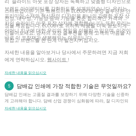
리 슬라이드 아웃 포장 상자는 독특하고 맞춤형 디자인으로
린이 안전 포장을 선택하든, 어린이의 안전과 보안을 최우선으로 생
브랜드 아이덴티티를 강화하도록 설계되었습니다. 우리는
각하는 것은 어린 자녀를 사고와 부상으로부터 보호하는 데 매우 중
스타트업이든 기존 브랜드이든 ECCODY의 포장 솔루션은 안
요합니다.
프리미엄 소재와 혁신적인 디자인을 하나의 강력한 포장 상
전성, 내구성, 기능성 등의 기능을 갖춘 합리적인 가격의 포
어린이 보호 포장을 소비자 제품 디자인에 통합하는 것은 어린이에
자인 슬라이드 아웃 포장 상자에 결합했습니다. 또한 우리는
장을 제공합니다. ECCODY로 귀하의 제품을 더욱 돋보이게
게 더 안전한 환경을 조성하고 성인의 책임감 있는 보관 및 취급 관
어머니 지구에 대한 우리의 책임을 이해하고 있으며, 이것이
만들어보세요. 당사의 포장 솔루션을 통해 고객의 마음을 사
행을 장려하는 데 있어 선제적인 조치입니다. 이러한 안전 기능의 가
바로 이 포장재가 생분해되는 이유입니다.
로잡고 브랜드를 한 단계 더 발전시키십시오.
치와 예방 가능한 사고를 방지하는 데 있어 그 역할을 인식함으로써
제조업체와 소비자는 전 세계 어린이와 가족의 안전과 복지를 최우
자세한 내용을 알아보거나 당사에서 주문하려면 지금 저희
선으로 생각하며 함께 노력할 수 있습니다.
에게 연락하십시오.
웹사이트
!
자세한 내용을 읽으십시오
담배갑 인쇄에 가장 적합한 기술은 무엇일까요?
5
담배갑 인쇄는 고품질 결과를 보장하기 위해 다양한 기술을 신중하
게 고려해야 합니다. 담배 산업 경쟁이 심화됨에 따라, 잘 디자인되
고 시각적으로 매력적인 담배갑은 고객 유치에 상당한 영향을 미칠
자세한 내용을 읽으십시오
수 있습니다. 이 글에서는 담배갑의 외관을 향상시키는 데 사용할 수
있는 다양한 인쇄 기술을 살펴보겠습니다.
오프셋 인쇄
오프셋 인쇄는 담배갑 인쇄에 가장 일반적으로 사용되는 기술 중 하