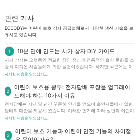
관련 기사
ECCODY는 어린이 보호 상자 공급업체로서 다양한 생산 기술을 보
유하고 있습니다.
10분 만에 만드는 시가 상자 DIY 가이드
1
시가 상자는 오랫동안 정교한 장인 정신과 전통적인 흡연 문화를 소
중히 여겨온 사람들에게 귀한 물건이었습니다. 하지만 최근에는 이
아름다운 상자를 재활용하여 새롭고 창의적인 작품을 만들고 싶어
자세한 내용을 읽으십시오
하는 DIY 애호가들 사이에서도 인기를 얻고 있습니다. 만약 당신이
공예를 좋아하고 시가 상자를 업사이클링하는 데 도전해보고 싶다
어린이 보호용 봉투: 전자담배 포장을 업그레이
2
면, 이 글이 도움이 될 것입니다! 이 10분 가이드에서는 시가 상자를
드해야 하는 10가지 이유
활용한 재미있고 간단한 DIY 프로젝트 몇 가지를 소개합니다. 자, 시
전자담배는 지난 몇 년간 꾸준히 인기를 얻으며 흡연자들에게 일반
작해 볼까요!
담배의 대안을 제공해 왔습니다. 이러한 인기에 따라 성인과 어린이
특별한 보석함
모두의 안전을 보장하기 위한 적절한 포장의 필요성도 대두되었습
자세한 내용을 읽으십시오
평범한 시가 상자를 멋진 보석함으로 변신시켜 화장대에 놓아보세
니다. 어린이 보호용 봉투는 어린이가 실수로 삼키는 것을 방지할 수
요. 먼저 페인트, 붓, 접착제, 장식용 종이, 그리고 원하는 다른 장식
있기 때문에 전자담배 포장을 개선하는 데 필수적인 요소입니다. 이
어린이 보호 기능과 어린이 안전 기능의 차이점
품 등 필요한 재료를 준비하세요. 시작하기 전에 시가 상자를 깨끗이
3
글에서는 전자담배 포장을 어린이 보호용 봉투로 교체해야 하는 10
닦고 라벨이나 스티커를 모두 제거하세요. 상자를 단색으로 칠하거
은 무엇인가요?