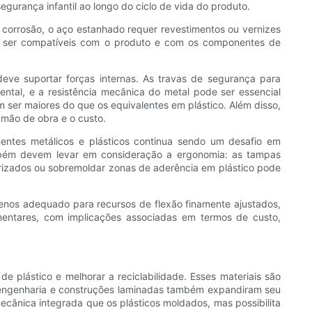
egurança infantil ao longo do ciclo de vida do produto.
à corrosão, o aço estanhado requer revestimentos ou vernizes
vem ser compatíveis com o produto e com os componentes de
eve suportar forças internas. As travas de segurança para
ntal, e a resistência mecânica do metal pode ser essencial
 ser maiores do que os equivalentes em plástico. Além disso,
mão de obra e o custo.
nentes metálicos e plásticos continua sendo um desafio em
ambém devem levar em consideração a ergonomia: as tampas
urizados ou sobremoldar zonas de aderência em plástico pode
menos adequado para recursos de flexão finamente ajustados,
mentares, com implicações associadas em termos de custo,
 plástico e melhorar a reciclabilidade. Esses materiais são
 engenharia e construções laminadas também expandiram seu
cânica integrada que os plásticos moldados, mas possibilita