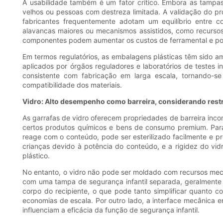
A usabilidade também é um fator crítico. Embora as tampas 
velhos ou pessoas com destreza limitada. A validação do pr
fabricantes frequentemente adotam um equilíbrio entre c
alavancas maiores ou mecanismos assistidos, como recursos
componentes podem aumentar os custos de ferramental e por
Em termos regulatórios, as embalagens plásticas têm sido 
aplicados por órgãos reguladores e laboratórios de test
consistente com fabricação em larga escala, tornando-
compatibilidade dos materiais.
Vidro: Alto desempenho como barreira, considerando restr
As garrafas de vidro oferecem propriedades de barreira inco
certos produtos químicos e bens de consumo premium. Para 
reage com o conteúdo, pode ser esterilizado facilmente e 
crianças devido à potência do conteúdo, e a rigidez do vi
plástico.
No entanto, o vidro não pode ser moldado com recursos mec
com uma tampa de segurança infantil separada, geralmente f
corpo do recipiente, o que pode tanto simplificar quanto c
economias de escala. Por outro lado, a interface mecânica e
influenciam a eficácia da função de segurança infantil.