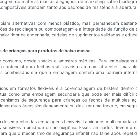
 origem do material, mas as alegações de marketing sobre biodeg
ompostáveis ​​atendam tanto aos padrões de resistência à abertura
apoiam alternativas com menos plástico, mas permanecem bastan
ções de reciclagem ou compostagem e a integridade da função de se
 maior rigor na engenharia, cadeias de suprimentos validadas e edu
a de crianças para produtos de baixa massa.
de consumo, desde snacks a amostras médicas. Para embalagens à 
o potencial para fechos reutilizáveis ​​os tornam atraentes, mas 
emas combinados em que a embalagem contém uma barreira intern
cos em formatos flexíveis é a co-embalagem de blisters dentro 
ua como uma embalagem secundária que pode ser mais difícil de
ecanismos de segurança para crianças ou fechos de múltiplas a
nar duas áreas simultaneamente ou deslizar uma trava e, em segui
no desempenho das embalagens flexíveis. Laminados multicamadas qu
s sensíveis à umidade ou ao oxigênio. Esses laminados devem p
 para que o mecanismo de segurança infantil não falhe após repet