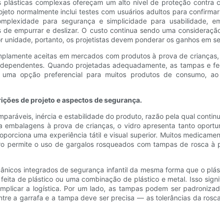
plásticas complexas ofereçam um alto nível de proteção contra cri
ojeto normalmente inclui testes com usuários adultos para confirm
omplexidade para segurança e simplicidade para usabilidade, em
 de empurrar e deslizar. O custo continua sendo uma consideraçã
 unidade, portanto, os projetistas devem ponderar os ganhos em s
amplamente aceitas em mercados com produtos à prova de crianças,
es independentes. Quando projetadas adequadamente, as tampas e
se uma opção preferencial para muitos produtos de consumo, a
ições de projeto e aspectos de segurança.
mparáveis, inércia e estabilidade do produto, razão pela qual cont
embalagens à prova de crianças, o vidro apresenta tanto oportun
proporciona uma experiência tátil e visual superior. Muitos medic
dro permite o uso de gargalos rosqueados com tampas de rosca à p
ânicos integrados de segurança infantil da mesma forma que o plás
eita de plástico ou uma combinação de plástico e metal. Isso signi
omplicar a logística. Por um lado, as tampas podem ser padroniza
ntre a garrafa e a tampa deve ser precisa — as tolerâncias da rosc