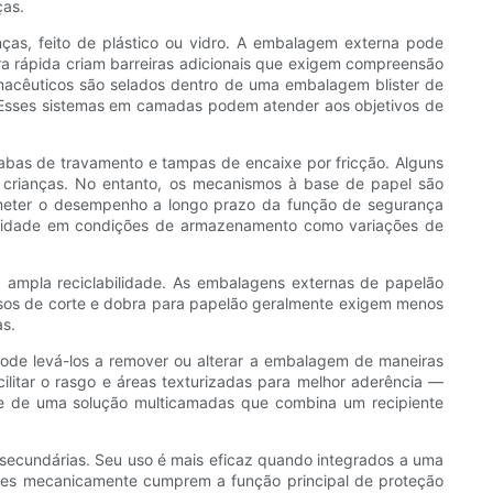
ças.
ças, feito de plástico ou vidro. A embalagem externa pode
a rápida criam barreiras adicionais que exigem compreensão
macêuticos são selados dentro de uma embalagem blister de
o. Esses sistemas em camadas podem atender aos objetivos de
abas de travamento e tampas de encaixe por fricção. Alguns
r crianças. No entanto, os mecanismos à base de papel são
ometer o desempenho a longo prazo da função de segurança
abilidade em condições de armazenamento como variações de
à ampla reciclabilidade. As embalagens externas de papelão
ssos de corte e dobra para papelão geralmente exigem menos
as.
ode levá-los a remover ou alterar a embalagem de maneiras
litar o rasgo e áreas texturizadas para melhor aderência —
e de uma solução multicamadas que combina um recipiente
 secundárias. Seu uso é mais eficaz quando integrados a uma
tentes mecanicamente cumprem a função principal de proteção