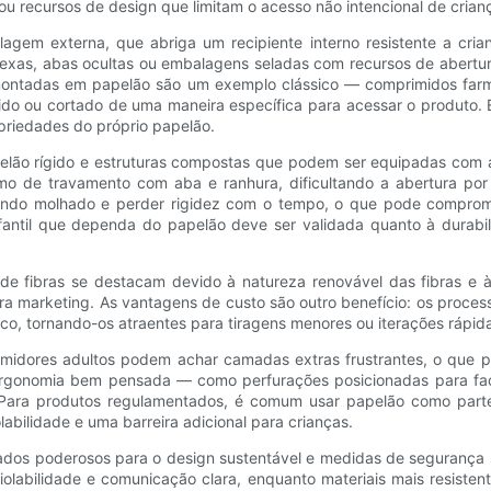
u recursos de design que limitam o acesso não intencional de crian
em externa, que abriga um recipiente interno resistente a crian
xas, abas ocultas ou embalagens seladas com recursos de abertur
 montadas em papelão são um exemplo clássico — comprimidos far
ovido ou cortado de uma maneira específica para acessar o produt
priedades do próprio papelão.
elão rígido e estruturas compostas que podem ser equipadas com 
mo de travamento com aba e ranhura, dificultando a abertura po
 quando molhado e perder rigidez com o tempo, o que pode compr
a infantil que dependa do papelão deve ser validada quanto à dur
 de fibras se destacam devido à natureza renovável das fibras e 
 marketing. As vantagens de custo são outro benefício: os proce
ico, tornando-os atraentes para tiragens menores ou iterações rápid
midores adultos podem achar camadas extras frustrantes, o que p
e ergonomia bem pensada — como perfurações posicionadas para faci
. Para produtos regulamentados, é comum usar papelão como part
bilidade e uma barreira adicional para crianças.
liados poderosos para o design sustentável e medidas de segurança
violabilidade e comunicação clara, enquanto materiais mais resis