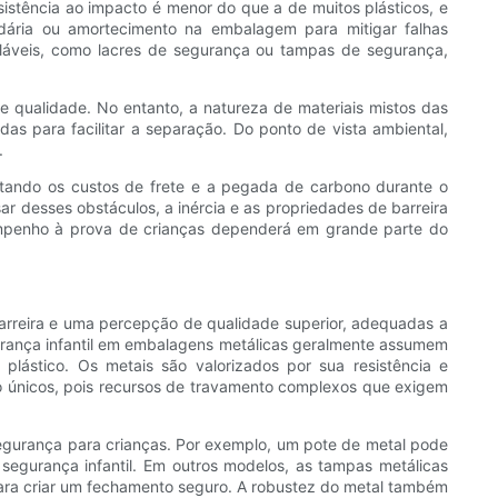
stência ao impacto é menor do que a de muitos plásticos, e
ndária ou amortecimento na embalagem para mitigar falhas
oláveis, como lacres de segurança ou tampas de segurança,
e qualidade. No entanto, a natureza de materiais mistos das
s para facilitar a separação. Do ponto de vista ambiental,
.
tando os custos de frete e a pegada de carbono durante o
r desses obstáculos, a inércia e as propriedades de barreira
empenho à prova de crianças dependerá em grande parte do
barreira e uma percepção de qualidade superior, adequadas a
urança infantil em embalagens metálicas geralmente assumem
plástico. Os metais são valorizados por sua resistência e
ção únicos, pois recursos de travamento complexos que exigem
egurança para crianças. Por exemplo, um pote de metal pode
egurança infantil. Em outros modelos, as tampas metálicas
ra criar um fechamento seguro. A robustez do metal também