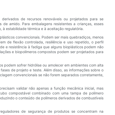
o derivados de recursos renováveis ​​ou projetados para se
as de amido. Para embalagens resistentes a crianças, esses
 estabilidade térmica e à aceitação regulatória.
 plásticos convencionais. Podem ser mais quebradiços, menos
de flexão controlada, resiliência e uso repetido, o perfil
ade e resistência à fadiga que alguns bioplásticos podem não
mulações e biopolímeros compostos podem ser projetados para
os podem sofrer hidrólise ou amolecer em ambientes com alta
fases de projeto e teste. Além disso, as informações sobre o
eciclagem convencionais se não forem separados corretamente,
precisam validar não apenas a função mecânica inicial, mas
m tubo compostável combinado com uma tampa de polímero
eduzindo o conteúdo de polímeros derivados de combustíveis
s reguladores de segurança de produtos se concentram na