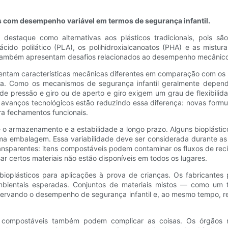
s com desempenho variável em termos de segurança infantil.
 destaque como alternativas aos plásticos tradicionais, pois sã
ido polilático (PLA), os polihidroxialcanoatos (PHA) e as mistur
também apresentam desafios relacionados ao desempenho mecânico, à
sentam características mecânicas diferentes em comparação com os
ra. Como os mecanismos de segurança infantil geralmente dependem 
de pressão e giro ou de aperto e giro exigem um grau de flexibilid
os avanços tecnológicos estão reduzindo essa diferença: novas for
ara fechamentos funcionais.
 o armazenamento e a estabilidade a longo prazo. Alguns bioplástic
ma embalagem. Essa variabilidade deve ser considerada durante as 
transparentes: itens compostáveis ​​podem contaminar os fluxos de r
r certos materiais não estão disponíveis em todos os lugares.
bioplásticos para aplicações à prova de crianças. Os fabricantes 
mbientais esperadas. Conjuntos de materiais mistos — como u
servando o desempenho de segurança infantil e, ao mesmo tempo, r
ais compostáveis ​​também podem complicar as coisas. Os órgão