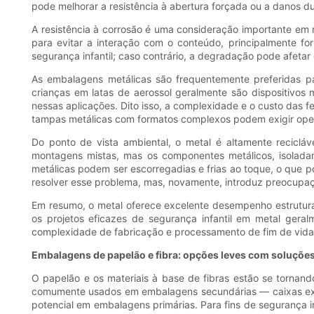
pode melhorar a resistência à abertura forçada ou a danos du
A resistência à corrosão é uma consideração importante em r
para evitar a interação com o conteúdo, principalmente f
segurança infantil; caso contrário, a degradação pode afe
As embalagens metálicas são frequentemente preferidas pa
crianças em latas de aerossol geralmente são dispositivos
nessas aplicações. Dito isso, a complexidade e o custo das 
tampas metálicas com formatos complexos podem exigir op
Do ponto de vista ambiental, o metal é altamente reciclá
montagens mistas, mas os componentes metálicos, isolada
metálicas podem ser escorregadias e frias ao toque, o que 
resolver esse problema, mas, novamente, introduz preocupaçõ
Em resumo, o metal oferece excelente desempenho estrutural
os projetos eficazes de segurança infantil em metal ger
complexidade de fabricação e processamento de fim de vida ú
Embalagens de papelão e fibra: opções leves com soluções 
O papelão e os materiais à base de fibras estão se tornand
comumente usados ​​em embalagens secundárias — caixas ex
potencial em embalagens primárias. Para fins de segurança 