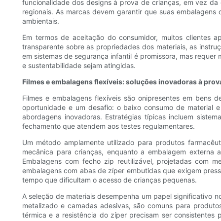
funcionalidade dos designs à prova de crianças, em vez da
regionais. As marcas devem garantir que suas embalagens c
ambientais.
Em termos de aceitação do consumidor, muitos clientes 
transparente sobre as propriedades dos materiais, as instru
em sistemas de segurança infantil é promissora, mas requer
e sustentabilidade sejam atingidas.
Filmes e embalagens flexíveis: soluções inovadoras à prov
Filmes e embalagens flexíveis são onipresentes em bens 
oportunidade e um desafio: o baixo consumo de material e 
abordagens inovadoras. Estratégias típicas incluem sist
fechamento que atendem aos testes regulamentares.
Um método amplamente utilizado para produtos farmacêuti
mecânica para crianças, enquanto a embalagem externa at
Embalagens com fecho zip reutilizável, projetadas com m
embalagens com abas de zíper embutidas que exigem pressio
tempo que dificultam o acesso de crianças pequenas.
A seleção de materiais desempenha um papel significativo 
metalizado e camadas adesivas, são comuns para produto
térmica e a resistência do zíper precisam ser consistentes