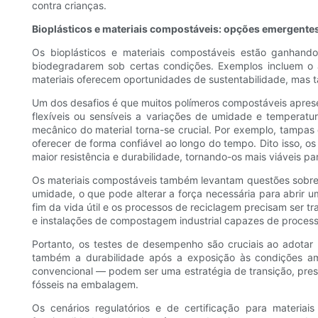
contra crianças.
Bioplásticos e materiais compostáveis: opções emergente
Os bioplásticos e materiais compostáveis ​​estão ganhando
biodegradarem sob certas condições. Exemplos incluem o ác
materiais oferecem oportunidades de sustentabilidade, mas 
Um dos desafios é que muitos polímeros compostáveis ​​apre
flexíveis ou sensíveis a variações de umidade e temperatu
mecânico do material torna-se crucial. Por exemplo, tampas 
oferecer de forma confiável ao longo do tempo. Dito isso, 
maior resistência e durabilidade, tornando-os mais viáveis ​​p
Os materiais compostáveis ​​também levantam questões sobre
umidade, o que pode alterar a força necessária para abrir u
fim da vida útil e os processos de reciclagem precisam ser 
e instalações de compostagem industrial capazes de processa
Portanto, os testes de desempenho são cruciais ao adotar 
também a durabilidade após a exposição às condições a
convencional — podem ser uma estratégia de transição, pre
fósseis na embalagem.
Os cenários regulatórios e de certificação para materi