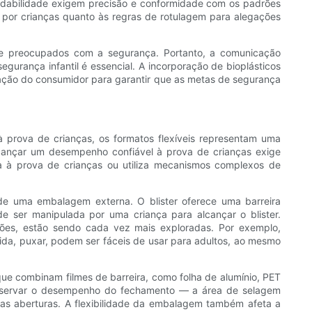
radabilidade exigem precisão e conformidade com os padrões
 por crianças quanto às regras de rotulagem para alegações
te preocupados com a segurança. Portanto, a comunicação
gurança infantil é essencial. A incorporação de bioplásticos
cação do consumidor para garantir que as metas de segurança
prova de crianças, os formatos flexíveis representam uma
alcançar um desempenho confiável à prova de crianças exige
a à prova de crianças ou utiliza mecanismos complexos de
de uma embalagem externa. O blister oferece uma barreira
 ser manipulada por uma criança para alcançar o blister.
ções, estão sendo cada vez mais exploradas. Por exemplo,
da, puxar, podem ser fáceis de usar para adultos, ao mesmo
e combinam filmes de barreira, como folha de alumínio, PET
reservar o desempenho do fechamento — a área de selagem
idas aberturas. A flexibilidade da embalagem também afeta a