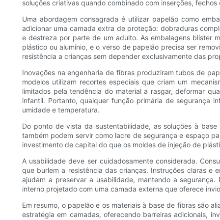
soluções criativas quando combinado com inserções, fechos o
Uma abordagem consagrada é utilizar papelão como embalag
adicionar uma camada extra de proteção: dobraduras comple
e destreza por parte de um adulto. As embalagens blister
plástico ou alumínio, e o verso de papelão precisa ser rem
resistência a crianças sem depender exclusivamente das pro
Inovações na engenharia de fibras produziram tubos de pap
modelos utilizam recortes especiais que criam um mecanis
limitados pela tendência do material a rasgar, deformar
infantil. Portanto, qualquer função primária de seguranç
umidade e temperatura.
Do ponto de vista da sustentabilidade, as soluções à base
também podem servir como lacre de segurança e espaço para
investimento de capital do que os moldes de injeção de plást
A usabilidade deve ser cuidadosamente considerada. Consu
que burlem a resistência das crianças. Instruções claras 
ajudam a preservar a usabilidade, mantendo a segurança
interno projetado com uma camada externa que oferece inviola
Em resumo, o papelão e os materiais à base de fibras são a
estratégia em camadas, oferecendo barreiras adicionais, in