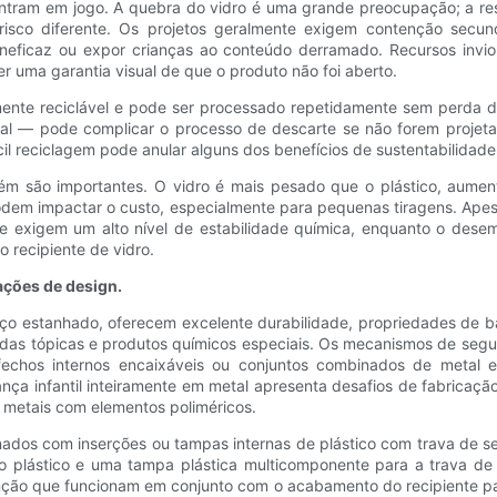
tram em jogo. A quebra do vidro é uma grande preocupação; a resi
risco diferente. Os projetos geralmente exigem contenção secu
neficaz ou expor crianças ao conteúdo derramado. Recursos invi
 uma garantia visual de que o produto não foi aberto.
amente reciclável e pode ser processado repetidamente sem perda d
l — pode complicar o processo de descarte se não forem projetada
il reciclagem pode anular alguns dos benefícios de sustentabilidade
ém são importantes. O vidro é mais pesado que o plástico, aumen
dem impactar o custo, especialmente para pequenas tiragens. Apesa
ue exigem um alto nível de estabilidade química, enquanto o des
 recipiente de vidro.
ações de design.
aço estanhado, oferecem excelente durabilidade, propriedades de 
das tópicas e produtos químicos especiais. Os mecanismos de seg
hos internos encaixáveis ​​ou conjuntos combinados de metal e 
ança infantil inteiramente em metal apresenta desafios de fabrica
e metais com elementos poliméricos.
ados com inserções ou tampas internas de plástico com trava de s
 plástico e uma tampa plástica multicomponente para a trava de s
ção que funcionam em conjunto com o acabamento do recipiente pa