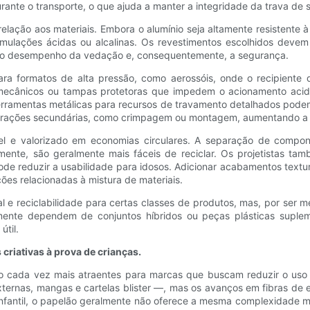
rante o transporte, o que ajuda a manter a integridade da trava de s
elação aos materiais. Embora o alumínio seja altamente resistente 
ormulações ácidas ou alcalinas. Os revestimentos escolhidos de
tar o desempenho da vedação e, consequentemente, a segurança.
ra formatos de alta pressão, como aerossóis, onde o recipiente d
 mecânicos ou tampas protetoras que impedem o acionamento acide
ferramentas metálicas para recursos de travamento detalhados podem
erações secundárias, como crimpagem ou montagem, aumentando a 
vel e valorizado em economias circulares. A separação de compo
mente, são geralmente mais fáceis de reciclar. Os projetistas t
pode reduzir a usabilidade para idosos. Adicionar acabamentos text
es relacionadas à mistura de materiais.
 e reciclabilidade para certas classes de produtos, mas, por ser 
almente dependem de conjuntos híbridos ou peças plásticas suple
til.
criativas à prova de crianças.
o cada vez mais atraentes para marcas que buscam reduzir o uso de
ternas, mangas e cartelas blister —, mas os avanços em fibras de
infantil, o papelão geralmente não oferece a mesma complexidade me