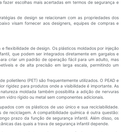
ê a fazer escolhas mais acertadas em termos de segurança e
tratégias de design se relacionam com as propriedades dos
abaixo visam fornecer aos designers, equipes de compras e
 flexibilidade de design. Os plásticos moldados por injeção
antil, que podem ser integrados diretamente em gargalos e
ra criar um padrão de operação fácil para um adulto, mas
etíveis e de alta precisão em larga escala, permitindo um
o de polietileno (PET) são frequentemente utilizados. O PEAD e
r rigidez para produtos onde a visibilidade é importante. As
 natureza moldada também possibilita a adição de nervuras
em vidro rígido ou metal sem componentes adicionais.
pados com os plásticos de uso único e sua reciclabilidade.
s de reciclagem. A compatibilidade química é outra questão:
longo prazo da função de segurança infantil. Além disso, os
ânicas das quais a trava de segurança infantil depende.