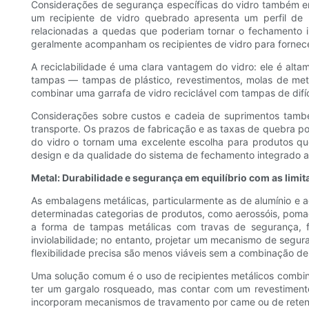
Considerações de segurança específicas do vidro também en
um recipiente de vidro quebrado apresenta um perfil de 
relacionadas a quedas que poderiam tornar o fechamento i
geralmente acompanham os recipientes de vidro para fornecer
A reciclabilidade é uma clara vantagem do vidro: ele é alt
tampas — tampas de plástico, revestimentos, molas de meta
combinar uma garrafa de vidro reciclável com tampas de difíc
Considerações sobre custos e cadeia de suprimentos tamb
transporte. Os prazos de fabricação e as taxas de quebra po
do vidro o tornam uma excelente escolha para produtos q
design e da qualidade do sistema de fechamento integrado ao
Metal: Durabilidade e segurança em equilíbrio com as limit
As embalagens metálicas, particularmente as de alumínio e 
determinadas categorias de produtos, como aerossóis, poma
a forma de tampas metálicas com travas de segurança, fec
inviolabilidade; no entanto, projetar um mecanismo de segur
flexibilidade precisa são menos viáveis ​​sem a combinação d
Uma solução comum é o uso de recipientes metálicos combin
ter um gargalo rosqueado, mas contar com um revestimento
incorporam mecanismos de travamento por came ou de reten