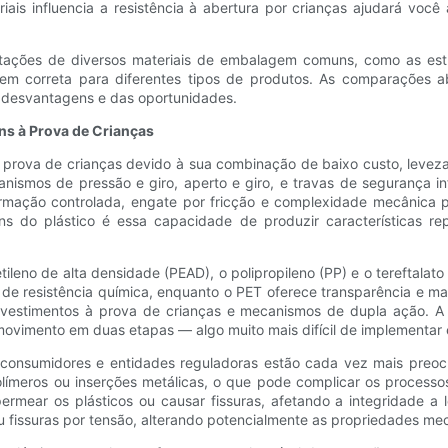
iais influencia a resistência à abertura por crianças ajudará voc
limitações de diversos materiais de embalagem comuns, como as es
agem correta para diferentes tipos de produtos. As comparações 
 desvantagens e das oportunidades.
ns à Prova de Crianças
prova de crianças devido à sua combinação de baixo custo, leveza e
smos de pressão e giro, aperto e giro, e travas de segurança inf
ação controlada, engate por fricção e complexidade mecânica pa
s do plástico é essa capacidade de produzir características rep
ileno de alta densidade (PEAD), o polipropileno (PP) e o tereftalat
de resistência química, enquanto o PET oferece transparência e maio
evestimentos à prova de crianças e mecanismos de dupla ação. A
movimento em duas etapas — algo muito mais difícil de implementar 
consumidores e entidades reguladoras estão cada vez mais preocu
límeros ou inserções metálicas, o que pode complicar os processo
ermear os plásticos ou causar fissuras, afetando a integridade a 
u fissuras por tensão, alterando potencialmente as propriedades mec