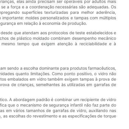
anças, elas ainda precisam ser operáveis ​​por adultos mais
ar se a força e a coordenação necessárias são adequadas. Os
pregando superfícies texturizadas para melhor aderência,
o importante: moldes personalizados e tampas com múltiplos
egurança em relação à economia de produção.
 desde que atendam aos protocolos de teste estabelecidos e
 fechos de plástico moldado combinam desempenho mecânico
o mesmo tempo que exigem atenção à reciclabilidade e à
inuam sendo a escolha dominante para produtos farmacêuticos,
idades quanto limitações. Como ponto positivo, o vidro não
amentos embalados em vidro também exigem tampas à prova de
rova de crianças, semelhantes às utilizadas em garrafas de
tico. A abordagem padrão é combinar um recipiente de vidro
fica que o mecanismo de segurança infantil não faz parte do
das em vários tamanhos de garrafas de vidro, auxiliando nas
a, as escolhas do revestimento e as especificações de torque