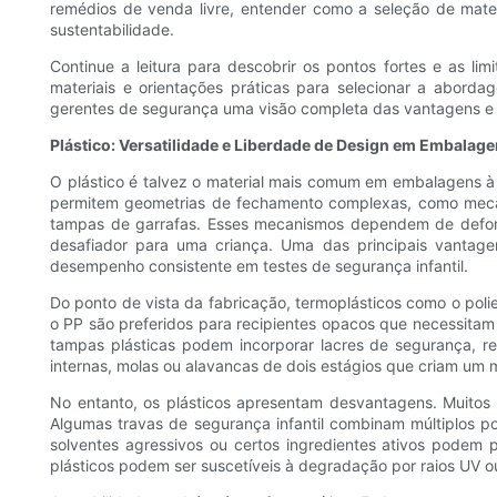
remédios de venda livre, entender como a seleção de mater
sustentabilidade.
Continue a leitura para descobrir os pontos fortes e as 
materiais e orientações práticas para selecionar a abord
gerentes de segurança uma visão completa das vantagens e
Plástico: Versatilidade e Liberdade de Design em Embalage
O plástico é talvez o material mais comum em embalagens à 
permitem geometrias de fechamento complexas, como mecani
tampas de garrafas. Esses mecanismos dependem de deform
desafiador para uma criança. Uma das principais vantagen
desempenho consistente em testes de segurança infantil.
Do ponto de vista da fabricação, termoplásticos como o poliet
o PP são preferidos para recipientes opacos que necessitam 
tampas plásticas podem incorporar lacres de segurança, r
internas, molas ou alavancas de dois estágios que criam um 
No entanto, os plásticos apresentam desvantagens. Muitos 
Algumas travas de segurança infantil combinam múltiplos po
solventes agressivos ou certos ingredientes ativos podem p
plásticos podem ser suscetíveis à degradação por raios UV o