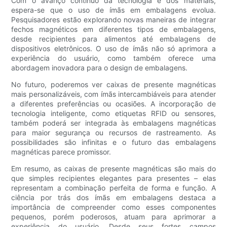
Com o avanço contínuo da tecnologia e dos materiais,
espera-se que o uso de ímãs em embalagens evolua.
Pesquisadores estão explorando novas maneiras de integrar
fechos magnéticos em diferentes tipos de embalagens,
desde recipientes para alimentos até embalagens de
dispositivos eletrônicos. O uso de ímãs não só aprimora a
experiência do usuário, como também oferece uma
abordagem inovadora para o design de embalagens.
No futuro, poderemos ver caixas de presente magnéticas
mais personalizáveis, com ímãs intercambiáveis ​​para atender
a diferentes preferências ou ocasiões. A incorporação de
tecnologia inteligente, como etiquetas RFID ou sensores,
também poderá ser integrada às embalagens magnéticas
para maior segurança ou recursos de rastreamento. As
possibilidades são infinitas e o futuro das embalagens
magnéticas parece promissor.
Em resumo, as caixas de presente magnéticas são mais do
que simples recipientes elegantes para presentes – elas
representam a combinação perfeita de forma e função. A
ciência por trás dos ímãs em embalagens destaca a
importância de compreender como esses componentes
pequenos, porém poderosos, atuam para aprimorar a
experiência do usuário. Desde seus fortes campos