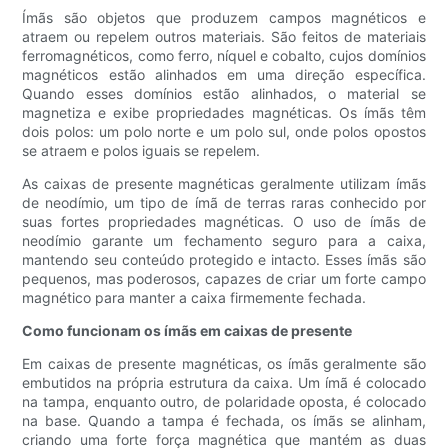
Ímãs são objetos que produzem campos magnéticos e
atraem ou repelem outros materiais. São feitos de materiais
ferromagnéticos, como ferro, níquel e cobalto, cujos domínios
magnéticos estão alinhados em uma direção específica.
Quando esses domínios estão alinhados, o material se
magnetiza e exibe propriedades magnéticas. Os ímãs têm
dois polos: um polo norte e um polo sul, onde polos opostos
se atraem e polos iguais se repelem.
As caixas de presente magnéticas geralmente utilizam ímãs
de neodímio, um tipo de ímã de terras raras conhecido por
suas fortes propriedades magnéticas. O uso de ímãs de
neodímio garante um fechamento seguro para a caixa,
mantendo seu conteúdo protegido e intacto. Esses ímãs são
pequenos, mas poderosos, capazes de criar um forte campo
magnético para manter a caixa firmemente fechada.
Como funcionam os ímãs em caixas de presente
Em caixas de presente magnéticas, os ímãs geralmente são
embutidos na própria estrutura da caixa. Um ímã é colocado
na tampa, enquanto outro, de polaridade oposta, é colocado
na base. Quando a tampa é fechada, os ímãs se alinham,
criando uma forte força magnética que mantém as duas