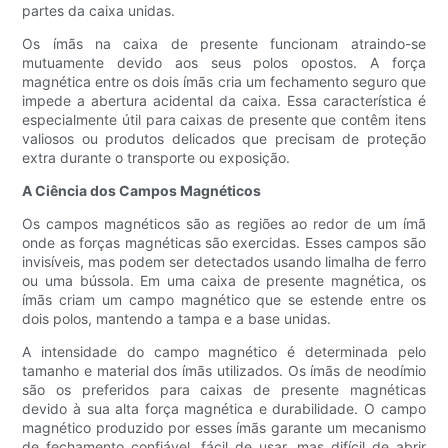
partes da caixa unidas.
Os ímãs na caixa de presente funcionam atraindo-se
mutuamente devido aos seus polos opostos. A força
magnética entre os dois ímãs cria um fechamento seguro que
impede a abertura acidental da caixa. Essa característica é
especialmente útil para caixas de presente que contêm itens
valiosos ou produtos delicados que precisam de proteção
extra durante o transporte ou exposição.
A Ciência dos Campos Magnéticos
Os campos magnéticos são as regiões ao redor de um ímã
onde as forças magnéticas são exercidas. Esses campos são
invisíveis, mas podem ser detectados usando limalha de ferro
ou uma bússola. Em uma caixa de presente magnética, os
ímãs criam um campo magnético que se estende entre os
dois polos, mantendo a tampa e a base unidas.
A intensidade do campo magnético é determinada pelo
tamanho e material dos ímãs utilizados. Os ímãs de neodímio
são os preferidos para caixas de presente magnéticas
devido à sua alta força magnética e durabilidade. O campo
magnético produzido por esses ímãs garante um mecanismo
de fechamento confiável, fácil de usar, mas difícil de abrir