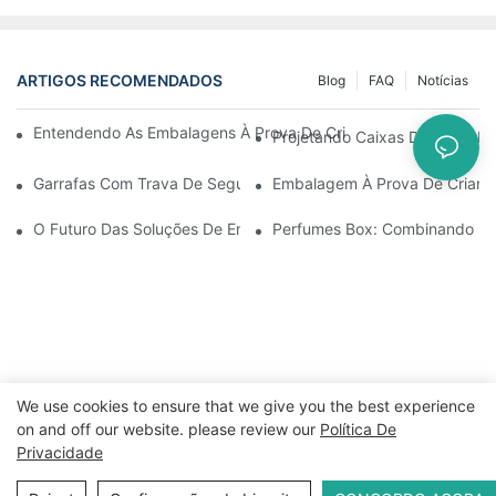
ARTIGOS RECOMENDADOS
Blog
FAQ
Notícias
Entendendo As Embalagens À Prova De Crianças: Garantindo A
Projetando Caixas De Metal Re
Garrafas Com Trava De Segurança Para Crianças: O Que Você P
Embalagem À Prova De Crianç
O Futuro Das Soluções De Embalagens À Prova De Crianças
Perfumes Box: Combinando El
We use cookies to ensure that we give you the best experience
on and off our website. please review our
Política De
Privacidade
Direitos autorais © 2024 WWW.ECCODY.COM |
Mapa do site
|
Política de Privacidade