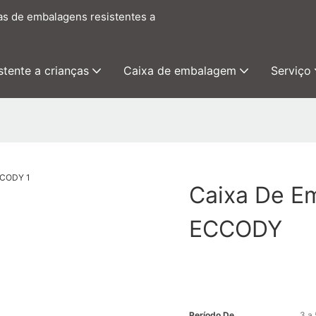
as de embalagens resistentes a
tente a crianças
Caixa de embalagem
Serviço
Caixa De E
ECCODY
Período De
3 a 