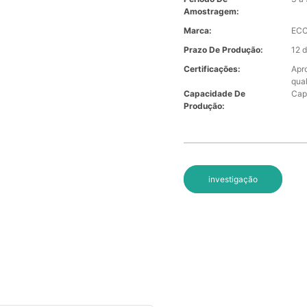
Amostragem:
Marca:
EC
Prazo De Produção:
12 d
Certificações:
Apr
qua
Capacidade De
Cap
Produção:
investigação