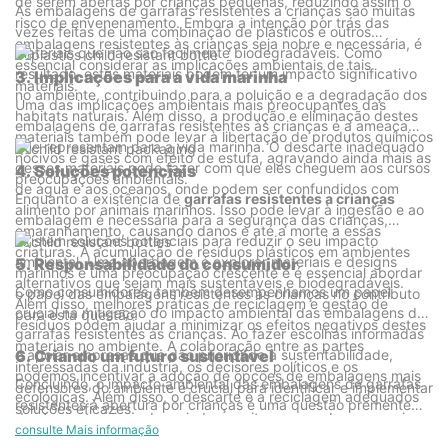
de serem abertas por crianças pequenas, reduzindo assim o
As embalagens de garrafas resistentes a crianças são muitas
risco de envenenamento. Embora a intenção por trás das
vezes feitas de uma combinação de plásticos e outros
embalagens resistentes às crianças seja nobre e necessária, é
materiais que não são facilmente biodegradáveis. Como
essencial considerar as implicações ambientais de tais
resultado, estes materiais podem ter um impacto significativo
3. Implicações para a vida marinha
materiais.
no ambiente, contribuindo para a poluição e a degradação dos
Uma das implicações ambientais mais preocupantes das
habitats naturais. Além disso, a produção e eliminação destes
embalagens de garrafas resistentes às crianças é a ameaça
materiais também pode levar à libertação de produtos químicos
que representam para a vida marinha. O descarte inadequado
nocivos e gases com efeito de estufa, agravando ainda mais as
desses materiais pode fazer com que eles cheguem aos cursos
4. Soluções potenciais
preocupações ambientais.
de água e aos oceanos, onde podem ser confundidos com
Enquanto a existência de
garrafas resistentes a crianças
alimento por animais marinhos. Isso pode levar à ingestão e ao
embalagem é necessária para a segurança das crianças,
emaranhamento, causando danos e até a morte a essas
existem soluções potenciais para reduzir o seu impacto
criaturas. A acumulação de resíduos plásticos em ambientes
ambiental. Uma abordagem é explorar materiais e designs
5. Responsabilidade do consumidor
marinhos é uma preocupação crescente e é essencial abordar
alternativos que sejam mais sustentáveis ​​e biodegradáveis.
Como consumidores, também desempenhamos um papel
o papel das embalagens resistentes às crianças no contributo
Além disso, melhores práticas de reciclagem e gestão de
crucial na mitigação do impacto ambiental das embalagens de
para esta questão.
resíduos podem ajudar a minimizar os efeitos negativos destes
garrafas resistentes às crianças. Ao fazer escolhas informadas
materiais no ambiente. A colaboração entre as partes
e apoiar empresas que dão prioridade à sustentabilidade,
6. Criando um futuro sustentável
interessadas da indústria, os decisores políticos e os
podemos incentivar a adoção de opções de embalagens mais
Concluindo, o impacto ambiental das embalagens de garrafas
defensores do ambiente é crucial para identificar e implementar
ecológicas. Além disso, o descarte e a reciclagem adequados
resistentes à abertura por crianças é uma questão premente
soluções eficazes.
desses materiais podem ajudar a evitar que acabem no meio
que requer atenção e ação. À medida que nos esforçamos para
consulte Mais informação
ambiente e causem danos à vida selvagem.
proteger as crianças do envenenamento acidental, é