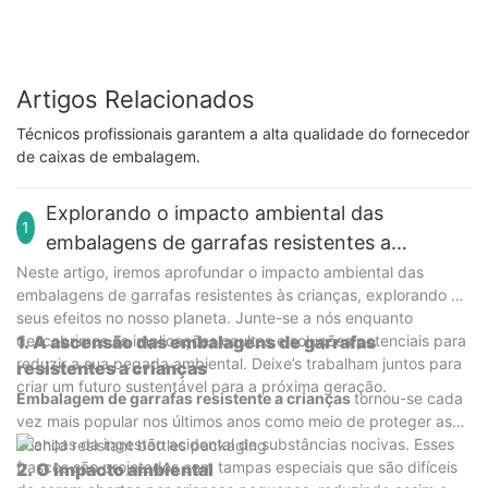
Artigos Relacionados
Técnicos profissionais garantem a alta qualidade do fornecedor
de caixas de embalagem.
Explorando o impacto ambiental das
1
embalagens de garrafas resistentes a
crianças
Neste artigo, iremos aprofundar o impacto ambiental das
embalagens de garrafas resistentes às crianças, explorando os
seus efeitos no nosso planeta. Junte-se a nós enquanto
descobrimos as implicações ocultas e soluções potenciais para
1. A ascensão das embalagens de garrafas
reduzir a sua pegada ambiental. Deixe’s trabalham juntos para
resistentes a crianças
criar um futuro sustentável para a próxima geração.
Embalagem de garrafas resistente a crianças
tornou-se cada
vez mais popular nos últimos anos como meio de proteger as
crianças da ingestão acidental de substâncias nocivas. Esses
frascos são projetados com tampas especiais que são difíceis
2. O impacto ambiental