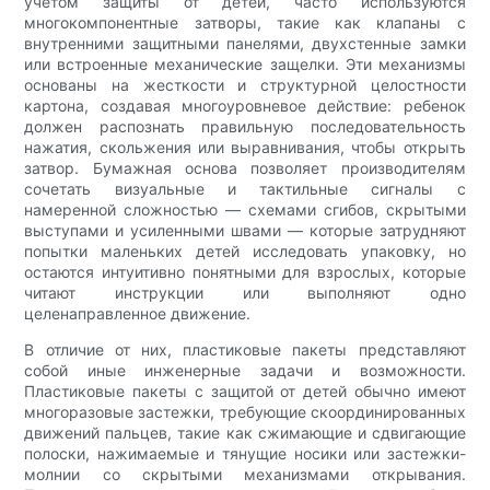
учетом защиты от детей, часто используются
многокомпонентные затворы, такие как клапаны с
внутренними защитными панелями, двухстенные замки
или встроенные механические защелки. Эти механизмы
основаны на жесткости и структурной целостности
картона, создавая многоуровневое действие: ребенок
должен распознать правильную последовательность
нажатия, скольжения или выравнивания, чтобы открыть
затвор. Бумажная основа позволяет производителям
сочетать визуальные и тактильные сигналы с
намеренной сложностью — схемами сгибов, скрытыми
выступами и усиленными швами — которые затрудняют
попытки маленьких детей исследовать упаковку, но
остаются интуитивно понятными для взрослых, которые
читают инструкции или выполняют одно
целенаправленное движение.
В отличие от них, пластиковые пакеты представляют
собой иные инженерные задачи и возможности.
Пластиковые пакеты с защитой от детей обычно имеют
многоразовые застежки, требующие скоординированных
движений пальцев, такие как сжимающие и сдвигающие
полоски, нажимаемые и тянущие носики или застежки-
молнии со скрытыми механизмами открывания.