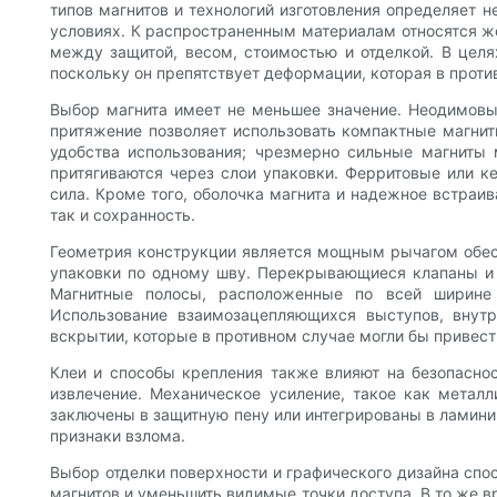
типов магнитов и технологий изготовления определяет н
условиях. К распространенным материалам относятся ж
между защитой, весом, стоимостью и отделкой. В цел
поскольку он препятствует деформации, которая в проти
Выбор магнита имеет не меньшее значение. Неодимовые
притяжение позволяет использовать компактные магнит
удобства использования; чрезмерно сильные магниты 
притягиваются через слои упаковки. Ферритовые или к
сила. Кроме того, оболочка магнита и надежное встраив
так и сохранность.
Геометрия конструкции является мощным рычагом обес
упаковки по одному шву. Перекрывающиеся клапаны и 
Магнитные полосы, расположенные по всей ширине 
Использование взаимозацепляющихся выступов, внут
вскрытии, которые в противном случае могли бы привест
Клеи и способы крепления также влияют на безопасно
извлечение. Механическое усиление, такое как метал
заключены в защитную пену или интегрированы в ламини
признаки взлома.
Выбор отделки поверхности и графического дизайна спо
магнитов и уменьшить видимые точки доступа. В то же в