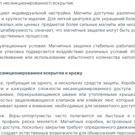
от несанкционированного вскрытия.
иал индивидуальной настройки. Магниты доступны различн
и хрупкости изделия. Для легкой шкатулки для украшений бол
желых или ценных предметов более сильные магниты или неск
табируемость означает, что магнитные защелки могут быть р
водственных процессов.
луатационные условия. Магнитные защелки стабильно работаю
де упаковка подвергается воздействию различных условий. 
аклеивание или использование избыточного количества напо
санкционированное вскрытие и кражу
а, требующая не одного, а нескольких средств защиты. Коро
ти и кажущейся сложности несанкционированного доступа. 
панами, перекрывающимися швами или утопленными крышкам
ростых защелкивающихся клапанов или клейких лент, которые 
чивает время и внимание, необходимые для незаметного досту
. Воры-оппортунисты часто полагаются на быстрые и не
, профиль риска меняется. Магнитные коробки, встроенны
о доступа, поскольку закрытие требует определенного движен
и создает естественные возможности для обнаружения персон