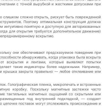
сочетании с точной вырубкой и жесткими допусками при
ую слишком сложно открыть, рискует быть поврежденной
нструментов. Поэтому оптимальная конструкция должна
ом интуитивно понятную и доступную для авторизованных
когда для открытия требуется дополнительное движение)
я непреднамеренному вскрытию.
скольку они обеспечивают предсказуемое поведение при
способности обнаруживать, когда упаковка была вскрыта
 от вскрытия и лентами, которые выявляют попытки
 делает такие индикаторы более надежными. Например,
сли крышка закрыта правильно — любое отклеивание или
ок. Голографическая пленка, микропечать и встроенные
итную коробку. Поскольку магнитные застежки часто
ание тактильных магнитных ощущений со скрытыми или
размещенные под внутренней подкладкой, — создает
по цепочке поставок могут отслеживать происхождение и