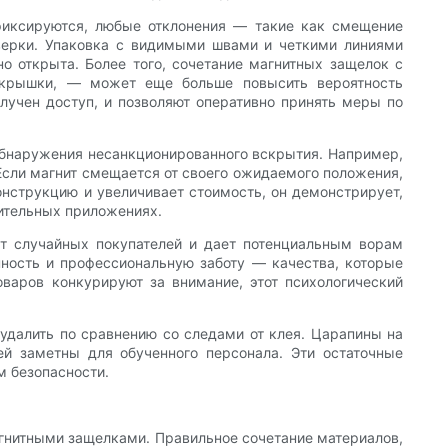
фиксируются, любые отклонения — такие как смещение
верки. Упаковка с видимыми швами и четкими линиями
о открыта. Более того, сочетание магнитных защелок с
 крышки, — может еще больше повысить вероятность
лучен доступ, и позволяют оперативно принять меры по
обнаружения несанкционированного вскрытия. Например,
Если магнит смещается от своего ожидаемого положения,
онструкцию и увеличивает стоимость, он демонстрирует,
вительных приложениях.
т случайных покупателей и дает потенциальным ворам
нность и профессиональную заботу — качества, которые
оваров конкурируют за внимание, этот психологический
удалить по сравнению со следами от клея. Царапины на
ей заметны для обученного персонала. Эти остаточные
м безопасности.
гнитными защелками. Правильное сочетание материалов,