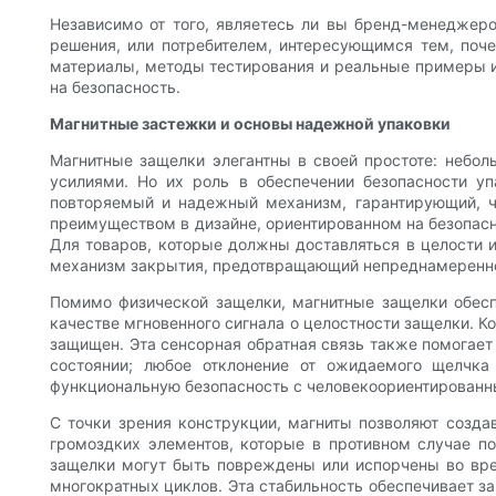
Независимо от того, являетесь ли вы бренд-менеджер
решения, или потребителем, интересующимся тем, по
материалы, методы тестирования и реальные примеры и
на безопасность.
Магнитные застежки и основы надежной упаковки
Магнитные защелки элегантны в своей простоте: небо
усилиями. Но их роль в обеспечении безопасности уп
повторяемый и надежный механизм, гарантирующий, чт
преимуществом в дизайне, ориентированном на безопасн
Для товаров, которые должны доставляться в целости
механизм закрытия, предотвращающий непреднамеренное
Помимо физической защелки, магнитные защелки обеспе
качестве мгновенного сигнала о целостности защелки. К
защищен. Эта сенсорная обратная связь также помогает
состоянии; любое отклонение от ожидаемого щелчка
функциональную безопасность с человекоориентированн
С точки зрения конструкции, магниты позволяют созда
громоздких элементов, которые в противном случае п
защелки могут быть повреждены или испорчены во вре
многократных циклов. Эта стабильность обеспечивает з