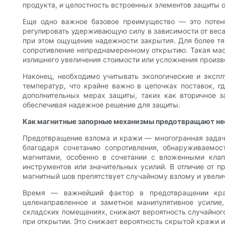
продукта, и целостность встроенных элементов защиты 
Еще одно важное базовое преимущество — это потенц
регулировать удерживающую силу в зависимости от веса 
при этом ощущение надежности закрытия. Для более тя
сопротивление непреднамеренному открытию. Такая масш
излишнего увеличения стоимости или усложнения произ
Наконец, необходимо учитывать экологические и эксп
температур, что крайне важно в цепочках поставок, г
дополнительных мерах защиты, таких как вторичное з
обеспечивая надежное решение для защиты.
Как магнитные запорные механизмы предотвращают не
Предотвращение взлома и кражи — многогранная задач
благодаря сочетанию сопротивления, обнаруживаемос
магнитами, особенно в сочетании с вложенными кла
инструментов или значительных усилий. В отличие от п
магнитный шов препятствует случайному взлому и увели
Время — важнейший фактор в предотвращении краж
целенаправленное и заметное манипулятивное усилие
складских помещениях, снижают вероятность случайног
при открытии. Это снижает вероятность скрытой кражи 