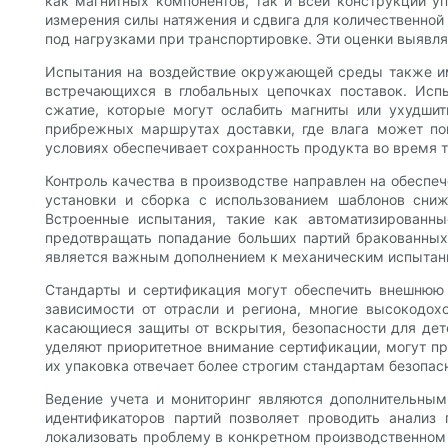
как магнитных компонентов, так и всей конструкции у
измерения силы натяжения и сдвига для количественной
под нагрузками при транспортировке. Эти оценки выявл
Испытания на воздействие окружающей среды также им
встречающихся в глобальных цепочках поставок. Исп
сжатие, которые могут ослабить магниты или ухудши
прибрежных маршрутах доставки, где влага может пов
условиях обеспечивает сохранность продукта во время 
Контроль качества в производстве направлен на обеспе
установки и сборка с использованием шаблонов сниж
Встроенные испытания, такие как автоматизированны
предотвращать попадание больших партий бракованных
является важным дополнением к механическим испытан
Стандарты и сертификация могут обеспечить внешнюю 
зависимости от отрасли и региона, многие высокодо
касающиеся защиты от вскрытия, безопасности для дет
уделяют приоритетное внимание сертификации, могут пр
их упаковка отвечает более строгим стандартам безопас
Ведение учета и мониторинг являются дополнительны
идентификаторов партий позволяет проводить анализ
локализовать проблему в конкретном производственном