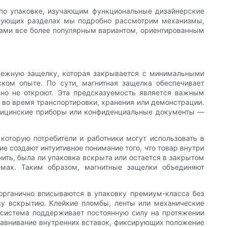
 по упаковке, изучающим функциональные дизайнерские
едующих разделах мы подробно рассмотрим механизмы,
ками все более популярным вариантом, ориентированным
адежную защелку, которая закрывается с минимальными
ском опыте. По сути, магнитная защелка обеспечивает
нно не откроют. Эта предсказуемость является важным
 во время транспортировки, хранения или демонстрации.
едицинские приборы или конфиденциальные документы —
которую потребители и работники могут использовать в
е создают интуитивное понимание того, что товар внутри
ить, была ли упаковка вскрыта или остается в закрытом
емах. Таким образом, магнитные защелки объединяют
 органично вписываются в упаковку премиум-класса без
му вскрытию. Клейкие пломбы, ленты или механические
 система поддерживает постоянную силу на протяжении
ыравнивание внутренних вставок, фиксирующих положение