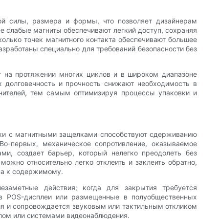
ой силы, размера и формы, что позволяет дизайнерам
ее слабые магниты обеспечивают легкий доступ, сохраняя
олько точек магнитного контакта обеспечивают большее
азработаны специально для требований безопасности без
т на протяжении многих циклов и в широком диапазоне
Их долговечность и прочность снижают необходимость в
лнителей, тем самым оптимизируя процессы упаковки и
бки с магнитными защелками способствуют сдерживанию
Во-первых, механическое сопротивление, оказываемое
и, создает барьер, который нелегко преодолеть без
можно относительно легко отклеить и заклеить обратно,
па к содержимому.
заметные действия; когда для закрытия требуется
е в POS-дисплеи или размещенные в полуобщественных
ия и сопровождается звуковым или тактильным откликом
алом или системами видеонаблюдения.