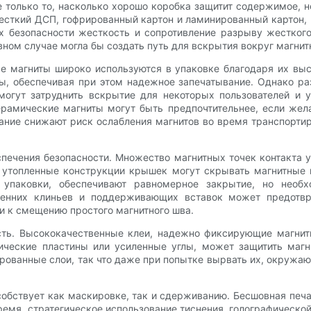
е только то, насколько хорошо коробка защитит содержимое, н
есткий ДСП, гофрированный картон и ламинированный картон
ях безопасности жесткость и сопротивление разрыву жестког
вном случае могла бы создать путь для вскрытия вокруг магнит
 магниты широко используются в упаковке благодаря их выс
ы, обеспечивая при этом надежное запечатывание. Однако р
могут затруднить вскрытие для некоторых пользователей и у
ерамические магниты могут быть предпочтительнее, если жел
ание снижают риск ослабления магнитов во время транспортир
печения безопасности. Множество магнитных точек контакта 
утопленные конструкции крышек могут скрывать магнитные 
упаковки, обеспечивают равномерное закрытие, но необх
ренних клиньев и поддерживающих вставок может предотвр
и к смещению простого магнитного шва.
сть. Высококачественные клеи, надежно фиксирующие магниты
лические пластины или усиленные углы, может защитить маг
рованные слои, так что даже при попытке вырвать их, окружа
собствует как маскировке, так и сдерживанию. Бесшовная пе
ремя, стратегическое использование тиснения, голографическ