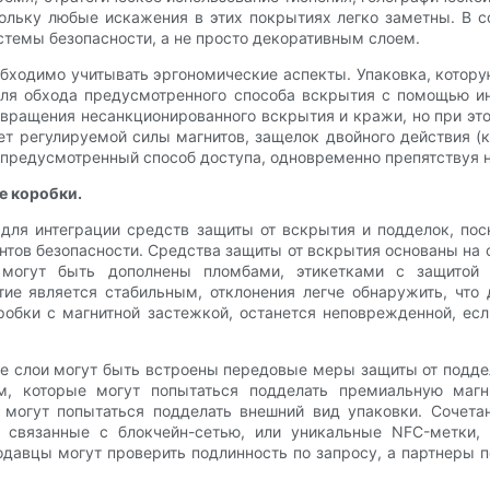
ольку любые искажения в этих покрытиях легко заметны. В 
стемы безопасности, а не просто декоративным слоем.
обходимо учитывать эргономические аспекты. Упаковка, котор
 для обхода предусмотренного способа вскрытия с помощью и
твращения несанкционированного вскрытия и кражи, но при эт
чет регулируемой силы магнитов, защелок двойного действия (
т предусмотренный способ доступа, одновременно препятству
е коробки.
для интеграции средств защиты от вскрытия и подделок, по
нтов безопасности. Средства защиты от вскрытия основаны на 
 могут быть дополнены пломбами, этикетками с защитой
тие является стабильным, отклонения легче обнаружить, что
оробки с магнитной застежкой, останется неповрежденной, е
е слои могут быть встроены передовые меры защиты от поддел
, которые могут попытаться подделать премиальную магн
 могут попытаться подделать внешний вид упаковки. Сочет
связанные с блокчейн-сетью, или уникальные NFC-метки, 
давцы могут проверить подлинность по запросу, а партнеры 