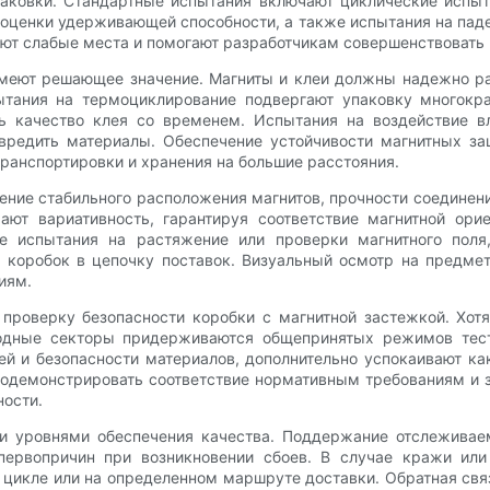
паковки. Стандартные испытания включают циклические испы
 оценки удерживающей способности, а также испытания на пад
яют слабые места и помогают разработчикам совершенствовать 
еют решающее значение. Магниты и клеи должны надежно раб
ытания на термоциклирование подвергают упаковку многок
ть качество клея со временем. Испытания на воздействие в
редить материалы. Обеспечение устойчивости магнитных за
транспортировки и хранения на большие расстояния.
чение стабильного расположения магнитов, прочности соедине
ают вариативность, гарантируя соответствие магнитной ори
е испытания на растяжение или проверки магнитного поля
 коробок в цепочку поставок. Визуальный осмотр на предмет
иям.
проверку безопасности коробки с магнитной застежкой. Хотя
ходные секторы придерживаются общепринятых режимов тест
ей и безопасности материалов, дополнительно успокаивают ка
одемонстрировать соответствие нормативным требованиям и з
ности.
ми уровнями обеспечения качества. Поддержание отслеживае
 первопричин при возникновении сбоев. В случае кражи или
 цикле или на определенном маршруте доставки. Обратная свя