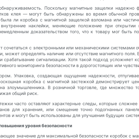
обнаруживаемость. Поскольку магнитные защелки надежно 
татков клея — могут быть обнаружены во время обычной про
 была ли коробка с магнитной защелкой взломана или частичн
внутренние наклейки, меняющие положение при открытии
емедленным доказательством того, что к товару мог быть по
т сочетаться с электронными или механическими системами 
, может определять наличие или отсутствие магнитного поля. 
 срабатывание сигнализации. Хотя такой подход усложняет к
ктивного мониторинга безопасности в дорогостоящих или чувст
ром. Упаковка, создающая ощущение надежности, отпугивае
Роскошная коробка с магнитной застежкой демонстрирует це
на злоумышленника. В розничной торговле, где множество т
ижая общий риск.
тежки часто оставляют характерные следы, которые сложнее 
анов для хранения, или смещение точно подогнанных панел
ентов и могут быть использованы для улучшения будущих систе
повышения уровня безопасности
ающее значение для максимальной безопасности коробок с ма