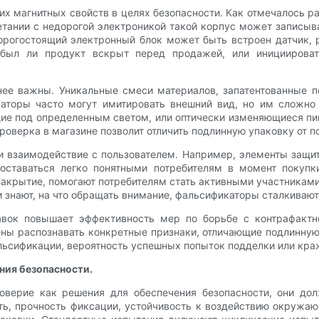
х магнитных свойств в целях безопасности. Как отмечалось ра
тании с недорогой электроникой такой корпус может записыв
орогостоящий электронный блок может быть встроен датчик, 
, был ли продукт вскрыт перед продажей, или инициироват
ее важны. Уникальные смеси материалов, запатентованные 
аторы часто могут имитировать внешний вид, но им сложно 
щие под определенным светом, или оптически изменяющиеся пи
роверка в магазине позволит отличить подлинную упаковку от п
 взаимодействие с пользователем. Например, элементы защи
оставаться легко понятными потребителям в момент покупки
закрытие, помогают потребителям стать активными участника
знают, на что обращать внимание, фальсификаторы сталкиваютс
авок повышает эффективность мер по борьбе с контрафактн
ы распознавать конкретные признаки, отличающие подлинную 
льсификации, вероятность успешных попыток подделки или кра
ния безопасности.
верие как решения для обеспечения безопасности, они дол
ть, прочность фиксации, устойчивость к воздействию окружа