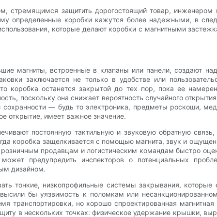
ом, стремящимся защитить дорогостоящий товар, инженером
чему определенные коробки кажутся более надежными, в сл
спользования, которые делают коробки с магнитными застеж
льшие магниты, встроенные в клапаны или панели, создают н
аковки заключается не только в удобстве или пользователь
о коробка останется закрытой до тех пор, пока ее намере
ость, поскольку она снижает вероятность случайного открытия
 и сохранности — будь то электроника, предметы роскоши, м
 открытие, имеет важное значение.
чивают постоянную тактильную и звуковую обратную связь, 
огда коробка защелкивается с помощью магнита, звук и ощущени
 розничным продавцам и логистическим командам быстро оцен
 может предупредить инспекторов о потенциальных пробл
ым дизайном.
вать тонкие, низкопрофильные системы закрывания, которые
овысили бы уязвимость к поломкам или несанкционированно
мя транспортировки, но хорошо спроектированная магнитная
ащиту в нескольких точках: физическое удержание крышки, в