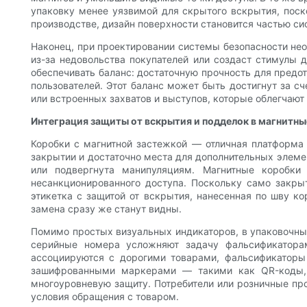
упаковку менее уязвимой для скрытого вскрытия, поск
производстве, дизайн поверхности становится частью си
Наконец, при проектировании системы безопасности не
из-за недовольства покупателей или создаст стимулы
обеспечивать баланс: достаточную прочность для предо
пользователей. Этот баланс может быть достигнут за с
или встроенных захватов и выступов, которые облегчаю
Интеграция защиты от вскрытия и подделок в магнитны
Коробки с магнитной застежкой — отличная платформа 
закрытии и достаточно места для дополнительных элеме
или подвергнута манипуляциям. Магнитные коробки
несанкционированного доступа. Поскольку само закры
этикетка с защитой от вскрытия, нанесенная по шву к
замена сразу же станут видны.
Помимо простых визуальных индикаторов, в упаковочны
серийные номера усложняют задачу фальсификаторам
ассоциируются с дорогими товарами, фальсификаторы
зашифрованными маркерами — такими как QR-коды, 
многоуровневую защиту. Потребители или розничные про
условия обращения с товаром.