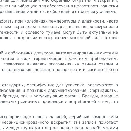
тания для имитации многократных открытий и закрытий,
ение или вибрацию для обеспечения целостности защелки
размещение магнитов, выбор клея и стратегии усиления.
отать при колебаниях температуры и влажности, часто
ратным перепадам температуры, выявляя расширение и
лажности и солевого тумана могут быть актуальны на
щелок к коррозии и сохранение магнитной силы в этих
ний и соблюдения допусков. Автоматизированные системы
ентации и силы герметизации проектным требованиям.
, позволяют выявлять отклонения на ранней стадии и
 выравнивания, дефектов поверхности и излишков клея
 стандарты, специфичные для упаковки, различаются в
ирования и практики документирования. Сертификаты,
к бренды, так и регулирующие органы. Бренды, которые
аверить розничных продавцов и потребителей в том, что
мых производственных записей, серийных номеров или
 несанкционированного вскрытия эти записи помогают
зь между группами контроля качества и разработчиками