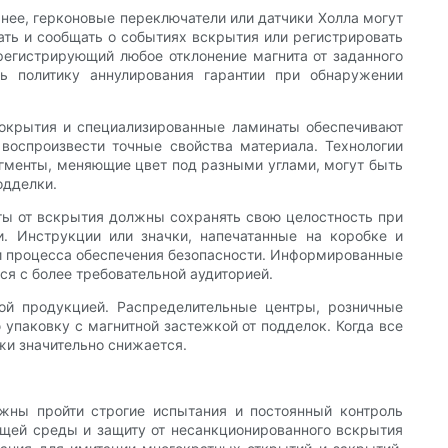
нее, герконовые переключатели или датчики Холла могут
ать и сообщать о событиях вскрытия или регистрировать
регистрирующий любое отклонение магнита от заданного
ь политику аннулирования гарантии при обнаружении
покрытия и специализированные ламинаты обеспечивают
воспроизвести точные свойства материала. Технологии
гменты, меняющие цвет под разными углами, могут быть
одделки.
ты от вскрытия должны сохранять свою целостность при
. Инструкции или значки, напечатанные на коробке и
ми процесса обеспечения безопасности. Информированные
я с более требовательной аудиторией.
ой продукцией. Распределительные центры, розничные
упаковку с магнитной застежкой от подделок. Когда все
жи значительно снижается.
жны пройти строгие испытания и постоянный контроль
ющей среды и защиту от несанкционированного вскрытия