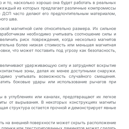
о и то, насколько хорошо она будет работать в реальных
, каждый из которых предлагает различные компромиссы
о ДСП часто делают его предпочтительным материалом,
ного шва.
окой магнитной силе относительно размера. Их сильное
азработчикам необходимо учитывать соотношение силы и
величить риск повреждения, когда несколько магнитов
ательна более низкая стоимость или меньшая магнитная
овки, что может поставить под угрозу как безопасность,
увеличивают удерживающую силу и затрудняют вскрытие
контактные зоны, делая их менее доступными снаружи.
одимо учитывать возможность случайного смещения.
атить боковые удары или использование рычагов при
 в углублениях или каналах, предотвращают их легкое
ниты от вырывания. В некоторых конструкциях магниты
ющая структура остается прочной и демонстрирует явные
чать на внешней поверхности может скрыть расположение
ой пленки или текстурированных ламинатов может сделать