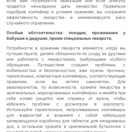
если вам потребуется эвакуация или если опекуну
придется неожиданно дать лекарство. Правильно
подобрав контейнер и условия хранения, вы сохраните
эффективность лекарства и минимизируете риск
случайного отравления.
Особые обстоятельства: поездки, проживание у
бабушек и дедушек, прием специальных лекарств.
Потребности в хранении лекарств меняются, когда вы
путешествуете, делите обязанности по уходу за другими
или работаете с лекарствами, требующими особого
обращения. Путешествия создают проблемы с
мобильностью и безопасностью; вам нужны прочные,
герметичные, компактные контейнеры, соответствующие
правилам, если вы летите самолетом. Для
авиаперелетов, по возможности, храните лекарства в
оригинальных, маркированных контейнерах и имейте при
себе копию рецепта или справку от врача, чтобы
избежать проблем с досмотром в аэропорту.
Используйте герметичные, непроливаемые контейнеры
для жидкостей и возьмите с собой небольшую
запирающуюся коробочку для таблеток для ежедневных
доз, а остальное храните в оригинальной бутылочке с
защитой от детей, надежно упакованной в сумке.