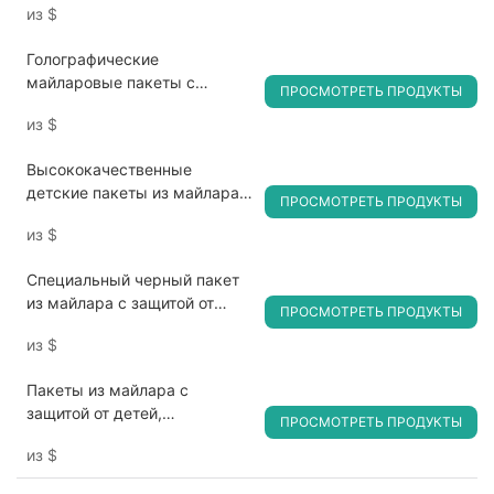
из
$
детей.
Голографические
майларовые пакеты с
ПРОСМОТРЕТЬ ПРОДУКТЫ
окошком — герметичные, с
из
$
защитой от запахов и детей,
пригодны для контакта с
Высококачественные
пищевыми продуктами.
детские пакеты из майлара с
ПРОСМОТРЕТЬ ПРОДУКТЫ
застежкой-молнией
из
$
Специальный черный пакет
из майлара с защитой от
ПРОСМОТРЕТЬ ПРОДУКТЫ
детей и многоразовой
из
$
застежкой для марихуаны
Пакеты из майлара с
защитой от детей,
ПРОСМОТРЕТЬ ПРОДУКТЫ
застегивающиеся на
из
$
многоразовую пленку, для
конфет и чая.