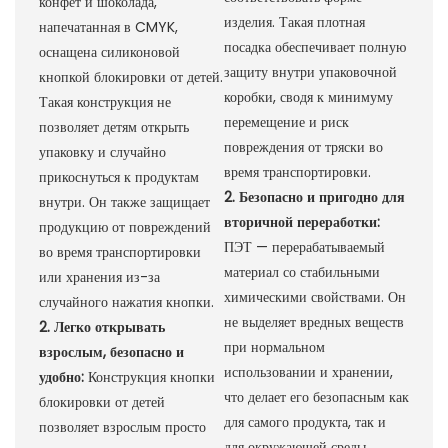
конфет и шоколада,
изделия. Такая плотная
напечатанная в CMYK,
посадка обеспечивает полную
оснащена силиконовой
защиту внутри упаковочной
кнопкой блокировки от детей.
коробки, сводя к минимуму
Такая конструкция не
перемещение и риск
позволяет детям открыть
повреждения от тряски во
упаковку и случайно
время транспортировки.
прикоснуться к продуктам
2. Безопасно и пригодно для
внутри. Он также защищает
вторичной переработки:
продукцию от повреждений
ПЭТ — перерабатываемый
во время транспортировки
материал со стабильными
или хранения из-за
химическими свойствами. Он
случайного нажатия кнопки.
не выделяет вредных веществ
2. Легко открывать
при нормальном
взрослым, безопасно и
использовании и хранении,
удобно:
Конструкция кнопки
что делает его безопасным как
блокировки от детей
для самого продукта, так и
позволяет взрослым просто
для окружающей среды.