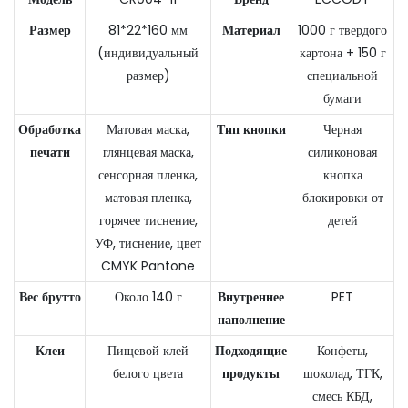
Размер
81*22*160 мм
Материал
1000 г твердого
(индивидуальный
картона + 150 г
размер)
специальной
бумаги
Обработка
Матовая маска,
Тип кнопки
Черная
печати
глянцевая маска,
силиконовая
сенсорная пленка,
кнопка
матовая пленка,
блокировки от
горячее тиснение,
детей
УФ, тиснение, цвет
CMYK Pantone
Вес брутто
Около 140 г
Внутреннее
PET
наполнение
Клеи
Пищевой клей
Подходящие
Конфеты,
белого цвета
продукты
шоколад, ТГК,
смесь КБД,