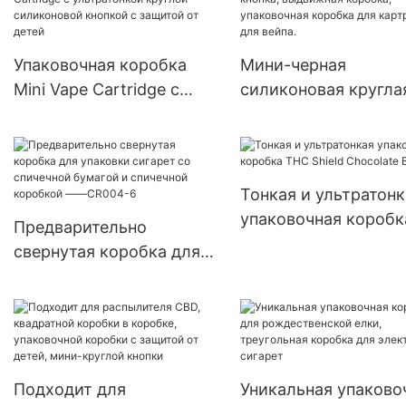
индивидуальному з
Упаковочная коробка
Мини-черная
Mini Vape Cartridge с
силиконовая кругла
ультратонкой круглой
кнопка, выдвижная
силиконовой кнопкой с
коробка, упаковочн
защитой от детей
коробка для картр
для вейпа.
Тонкая и ультратонк
упаковочная коробк
Предварительно
THC Shield Chocolat
свернутая коробка для
упаковки сигарет со
спичечной бумагой и
спичечной коробкой ——
CR004-6
Подходит для
Уникальная упаково