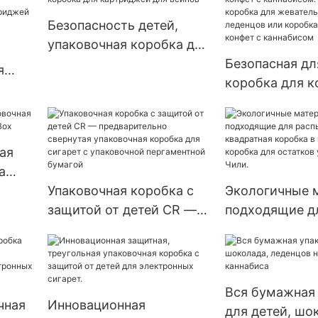
аказу
Безопасность детей,
упаковочная коробка для
картриджей для вейпов
Безопасная дл
я
коробка для к
каннабисом.
ая
Упаковочная к
иджей
жевательных к
ая
леденцов или 
а
для упаковки 
e Box
Упаковочная коробка с
Экологичные 
каннабисом
защитой от детей CR —
подходящие д
предварительно
распылителей
свернутая упаковочная
квадратная ко
коробка для сигарет с
коробке, коро
упаковочной
остатков упак
Вся бумажная
чная
Инновационная
пергаментной бумагой
Чили.
для детей, шо