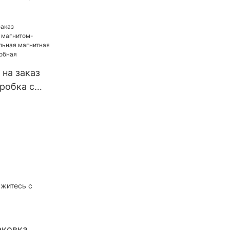
алочке,
 на заказ
робка с
ио из
ьная
ита,
обная
яжитесь с
аковка