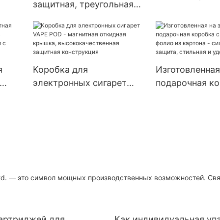
защитная, треугольная
леденцов на п
и,
упаковочная коробка с
каннабиса
а для
защитой от детей для
т
электронных сигарет.
я
Коробка для
Изготовленная
электронных сигарет
подарочная ко
с
VAPE POD - магнитная
магнитом-фол
для
откидная крышка,
картона - сил
CBD
высококачественная
магнитная защ
защитная конструкция
стильная и уд
 Ltd. — это символ мощных производственных возможностей. Св
картриджей для
Как индивидуальная уп