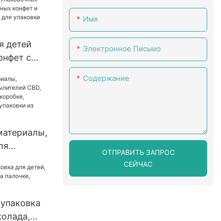
Имя
я детей
Электронное Письмо
онфет с
Содержание
оробка для
онфет и
коробка
конфет с
материалы,
ля
ОТПРАВИТЬ ЗАПРОС
 CBD,
СЕЙЧАС
робка в
бка для
овки из
 упаковка
колада,