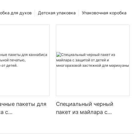
аковка
димое
обка для духов
Детская упаковка
Упаковочная коробка
 покупателей
т ваш продукт.
а и качества
никальную и
ы можете
ей и побудить
 Хорошо
 передать
колад —
енный и
едет к
нию доверия
ачные пакеты для
Специальный черный
нда
а с
пакет из майлара с
уальной печатью,
защитой от детей и
бренда имеет
щие от детей.
многоразовой застежкой
а любого