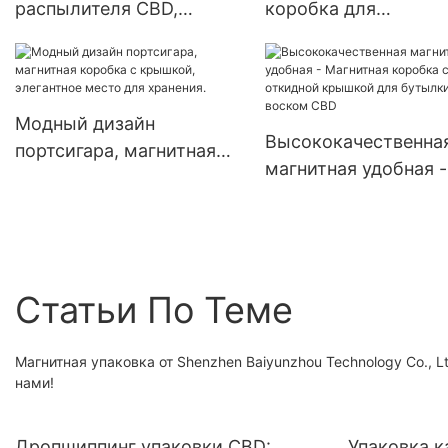
распылителя CBD,
коробка для
квадратной коробки в
рождественской елк
коробке, упаковочной
треугольная коробк
коробки с защитой от
электронных сигаре
детей, мини-круглой
Модный дизайн
Высококачественна
кнопки
портсигара, магнитная
магнитная удобная -
коробка с крышкой,
Магнитная коробка 
элегантное место для
откидной крышкой 
хранения.
бутылки с воском 
Статьи По Теме
Магнитная упаковка от Shenzhen Baiyunzhou Technology Co.,
нами!
Дропшиппинг упаковки CBD:
Упаковка 