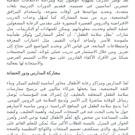
عنصرين أساسيين في تصميمه. فتقديم الدورات التدريبية بلغات
متعددة، وتحديد مواعيدها في أوقات متنوعة، واستخدام المرافق
المجتمعية، يزيد من نسبة المشاركة. كما تُسهّل وحدات التدريب
الافتراضية والدروس القصيرة المصورة على مقدمي الرعاية المشغولين
عملية التعلم وتحديث معلوماتهم. ويمكن للشهادات أو التكريمات، مثل
شارات "بطل سلامة الطفل"، أن تُحفّز المشاركين وتُوفّر طمأنينة
ملموسة للأسر. وتُساعد أدوات التقييم، مثل اختبارات المعرفة
واستطلاعات المتابعة، في قياس الأثر وتحديد المواضيع التي تحتاج إلى
تعزيز. ومن خلال الاستثمار في تدريب عملي مُوجّه، تُنشئ المجتمعات
شبكةً من الأفراد الأكفاء القادرين على منع حالات التسمم العرضي
والاستجابة لها بفعالية.
مشاركة المدارس ودور الحضانة
تُعدّ المدارس ومراكز رعاية الأطفال محاور أساسية للتعليم المبكر وبناء
الثقة المجتمعية، مما يجعلها شركاء مثاليين في ترسيخ ممارسات
سلامة الطفل المتعلقة بالتغليف. إنّ إشراك هذه المؤسسات يُوصل
رسائل الوقاية مباشرةً إلى الأسر ويُدمج السلامة في الروتين اليومي.
ابدأ بدمج سلامة الطفل في المناهج الدراسية: دروس مناسبة لأعمارهم
حول ما يجب البحث عنه في المنتجات المنزلية، وأهمية التغليف، وكيفية
طلب المساعدة من شخص بالغ، تُعلّم الأطفال كيفية توخي الحذر وتُعزز
الحوار في المنزل. بالنسبة للطلاب الأكبر سنًا، يُمكن للتعلم القائم على
المشاريع، والذي يستكشف تصميم المنتجات واللوائح التنظيمية والصحة
العامة، أن يُعمّق فهمهم ويُحفّز مشاريع العمل المجتمعي مثل حملات