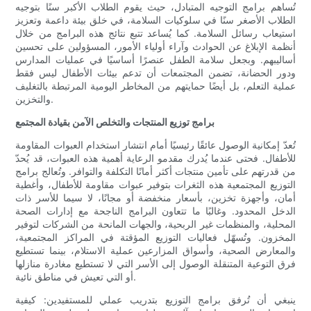
تُساهم برامج التوجيه المتبادل، حيث يقوم الطلاب الأكبر سنًا بتوجيه
الطلاب الأصغر سنًا في سلوكيات السلامة، في خلق بيئة داعمة وتعزيز
استيعاب رسائل السلامة. كما يُساعد تتبع نتائج هذه البرامج من خلال
أنظمة الإبلاغ عن الحوادث وآراء أولياء الأمور، المسؤولين على تحسين
أساليبهم. وبجعل سلامة الطفل عنصرًا أساسيًا في عمليات المدارس
ودور الحضانة، تضمن المجتمعات أن تدعم بيئات الأطفال ليس فقط
عملية التعلم، بل أيضًا حمايتهم من المخاطر اليومية المرتبطة بالتغليف
والتخزين.
برامج توزيع المنتجات والتخلص الآمن بقيادة المجتمع
تُعدّ إمكانية الوصول عائقًا رئيسيًا أمام انتشار استخدام العبوات المقاومة
للأطفال. فحتى عندما يُدرك مقدمو الرعاية أهمية هذه العبوات، قد يُحدّ
من قدرتهم على تأمين منتجات أكثر أمانًا التكلفة والتوافر. وتُعالج برامج
التوزيع المجتمعية هذه الثغرات بتوفير عبوات مقاومة للأطفال، وأغطية
أمان، وأجهزة تخزين، بأسعار منخفضة أو مجانًا، لا سيما للأسر ذات
الدخل المحدود. وغالبًا ما تتعاون البرامج الناجحة مع إدارات الصحة
المحلية، والمنظمات غير الربحية، والجهات المانحة من الشركات لتوفير
المخزون. وتُسهّل فعاليات التوزيع المؤقتة في المراكز المجتمعية،
والمعارض الصحية، وأسواق المزارعين عملية الاستلام، بينما تستطيع
فرق التوعية المتنقلة الوصول إلى الأسر التي لا تستطيع مغادرة منازلها
أو التي تعيش في مناطق نائية.
ينبغي أن تُرفق برامج التوزيع بتدريب عملي للمستفيدين: كيفية