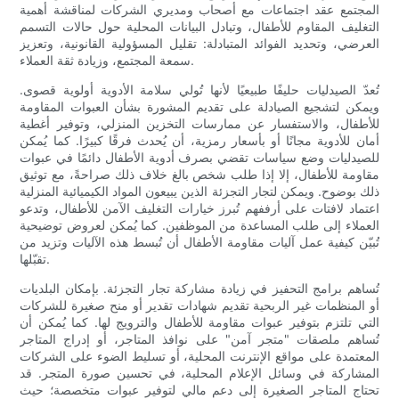
المجتمع عقد اجتماعات مع أصحاب ومديري الشركات لمناقشة أهمية
التغليف المقاوم للأطفال، وتبادل البيانات المحلية حول حالات التسمم
العرضي، وتحديد الفوائد المتبادلة: تقليل المسؤولية القانونية، وتعزيز
سمعة المجتمع، وزيادة ثقة العملاء.
تُعدّ الصيدليات حليفًا طبيعيًا لأنها تُولي سلامة الأدوية أولوية قصوى.
ويمكن لتشجيع الصيادلة على تقديم المشورة بشأن العبوات المقاومة
للأطفال، والاستفسار عن ممارسات التخزين المنزلي، وتوفير أغطية
أمان للأدوية مجانًا أو بأسعار رمزية، أن يُحدث فرقًا كبيرًا. كما يُمكن
للصيدليات وضع سياسات تقضي بصرف أدوية الأطفال دائمًا في عبوات
مقاومة للأطفال، إلا إذا طلب شخص بالغ خلاف ذلك صراحةً، مع توثيق
ذلك بوضوح. ويمكن لتجار التجزئة الذين يبيعون المواد الكيميائية المنزلية
اعتماد لافتات على أرففهم تُبرز خيارات التغليف الآمن للأطفال، وتدعو
العملاء إلى طلب المساعدة من الموظفين. كما يُمكن لعروض توضيحية
تُبيّن كيفية عمل آليات مقاومة الأطفال أن تُبسط هذه الآليات وتزيد من
تقبّلها.
تُساهم برامج التحفيز في زيادة مشاركة تجار التجزئة. بإمكان البلديات
أو المنظمات غير الربحية تقديم شهادات تقدير أو منح صغيرة للشركات
التي تلتزم بتوفير عبوات مقاومة للأطفال والترويج لها. كما يُمكن أن
تُساهم ملصقات "متجر آمن" على نوافذ المتاجر، أو إدراج المتاجر
المعتمدة على مواقع الإنترنت المحلية، أو تسليط الضوء على الشركات
المشاركة في وسائل الإعلام المحلية، في تحسين صورة المتجر. قد
تحتاج المتاجر الصغيرة إلى دعم مالي لتوفير عبوات متخصصة؛ حيث