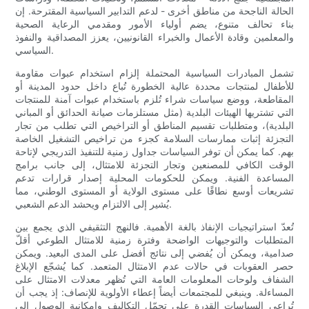
الحالة الناجحة من مناطق أخرى - لدعم التدابير السياسية المقترحة. إن
بناء تحالف متنوع، يضم أولياء الأمور ومقدمي الرعاية الصحية
والمعلمين وقادة الأعمال والخبراء القانونيين، يعزز المصداقية والنفوذ
السياسي.
تشمل المبادرات السياسية المحتملة إلزام استخدام عبوات مقاومة
للأطفال لمنتجات محددة عالية الخطورة تُباع داخل حدود المدينة أو
المقاطعة، ووضع سياسات شراء تُلزم باستخدام عبوات آمنة للمنتجات
التي تشتريها الهيئات البلدية (مثل مستلزمات صيانة الحدائق أو المباني
البلدية)، ومتطلبات تقسيم المناطق أو التراخيص التي تطلب من تجار
التجزئة إثبات ممارسات السلامة كجزء من تراخيص التشغيل الخاصة
بهم. كما يمكن أن توفر السياسات جداول زمنية للتنفيذ التدريجي لإتاحة
الوقت الكافي للمصنعين وتجار التجزئة للامتثال، إلى جانب برامج
المساعدة الفنية. ويمكن للحكومات المحلية إصدار قرارات تدعم
تشريعات أوسع نطاقًا على مستوى الولاية أو المستوى الوطني، مما
يُشير إلى الالتزام ويحشد الدعم الشعبي.
تُعدّ استراتيجيات الإنفاذ بالغة الأهمية. فالنهج التثقيفي الذي يجمع بين
المتطلبات والتوجيهات الواضحة وفترة زمنية للامتثال الطوعي أقلّ
صدامية، ويمكن أن يُفضي إلى نتائج أفضل على المدى البعيد. ويمكن
حصر العقوبات في حالات عدم الامتثال المتعمد. كما يُشجّع الإبلاغ
الشفاف ولوحات المعلومات العامة التي تُظهر معدلات الامتثال على
المساءلة. وينبغي للمجتمعات أيضاً إعطاء الأولوية للإنصاف: إذ يجب أن
تُراعي السياسات القدرة على تحمّل التكاليف وإمكانية الوصول إلى