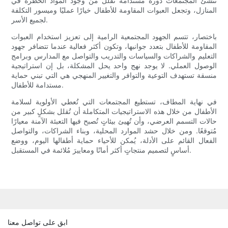
تُنشئ المجتمعات دورة مستدامة تُقلل من وجود المواد الخطرة في
المنازل، وتجعل العبوات المقاومة للأطفال خيارًا عمليًا وميسور التكلفة
لجميع الأسر.
باختصار، تتسم الجهود المجتمعية الرامية إلى تعزيز استخدام العبوات
المقاومة للأطفال بتعدد جوانبها، وتكون أكثر فعالية عندما تتضافر جهود
التعليم والشراكات والسياسات والتدريب والتواصل مع المدارس وبرامج
الوصول العملي. لا يوجد نهج واحد يحل المشكلة، بل إن استراتيجية
منسقة تستهدف التوعية والتوافر والتغيير المنهجي هي التي تبني حماية
مستدامة للأطفال.
في نهاية المطاف، تستطيع المجتمعات التي تُعطي الأولوية لسلامة
الأطفال من خلال هذه الاستراتيجيات المتكاملة أن تُقلل بشكلٍ كبير من
حالات التسمم العرضي، وأن تُهيئ بيئاتٍ تُصبح فيها التعبئة الآمنة معيارًا
مُتوقعًا. ومن خلال حشد الموارد المحلية، وبناء الشراكات، والتواصل
الفعال القائم على الأدلة، يُمكن للأحياء حماية أطفالها اليوم، ووضع
أساسٍ لتصميم منتجاتٍ أكثر أمانًا ومعاييرَ مُلائمة في المستقبل.
ابق على تواصل معنا