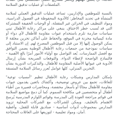
الملصقات أو عمليات تدقيق السلامة.
بالنسبة للموظفين والإداريين، تساعد عمليات التدقيق العملي لسلامة
المنشأة في تحديد المخاطر: كالأدوية المحفوظة في الفصول الدراسية،
ومواد التنظيف في الخزائن غير المقفلة، أو الوجبات الخفيفة المشتركة
التي قد تُسبب خطر الاختناق. ينبغي على مراكز رعاية الأطفال تبني
سياسات صارمة تلزم باستخدام عبوات مقاومة للأطفال لأي دواء أو
مادة كيميائية مخزنة في الموقع، والحفاظ على أماكن تخزين مغلقة لا
يمكن الوصول إليها إلا من قبل الموظفين المصرح لهم. إن الاستناد إلى
سياسات نموذجية من جمعيات رعاية الأطفال الوطنية يضمن التوافق
مع أفضل الممارسات. يُعد التواصل مع أولياء الأمور أمرًا بالغ الأهمية -
فالنماذج الواضحة لإعطاء الدواء، والتوقعات الصريحة بشأن إرسال
الأدوية في عبواتها الأصلية المقاومة للأطفال، والتذكيرات الدورية بشأن
التخزين المنزلي، كلها عوامل تُعزز رسائل السلامة المتسقة.
بإمكان المدارس وشبكات رعاية الأطفال تنظيم "أمسيات توعية"
للعائلات، تجمع بين عروض توضيحية، وأكشاك بائعين يقدمون عبوات
مقاومة للأطفال مجانًا أو بأسعار مخفضة، ومحاضرات قصيرة من أطباء
أطفال أو متخصصين في مكافحة السموم. كما أن دمج مواضيع السلامة
في قوائم مراجعة العودة إلى المدرسة وقوائم اللوازم المدرسية يُرسخ
الاهتمام بالتغليف. ويمكن للشراكات مع الشركات المحلية تزويد
المدارس بمجموعات أدوات أساسية - صناديق قابلة للقفل، وأغطية
أمان، ومواد تعليمية - لتوزيعها على العائلات المحتاجة.