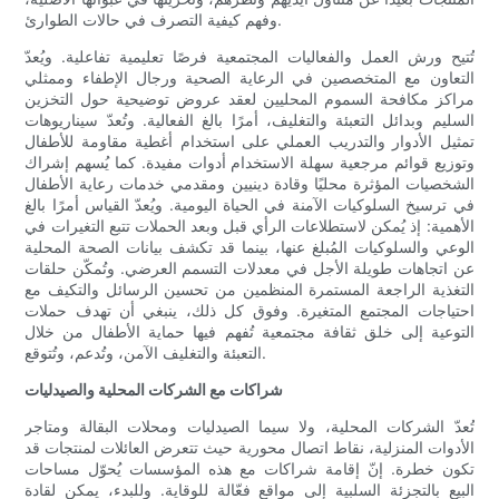
وفهم كيفية التصرف في حالات الطوارئ.
تُتيح ورش العمل والفعاليات المجتمعية فرصًا تعليمية تفاعلية. ويُعدّ
التعاون مع المتخصصين في الرعاية الصحية ورجال الإطفاء وممثلي
مراكز مكافحة السموم المحليين لعقد عروض توضيحية حول التخزين
السليم وبدائل التعبئة والتغليف، أمرًا بالغ الفعالية. وتُعدّ سيناريوهات
تمثيل الأدوار والتدريب العملي على استخدام أغطية مقاومة للأطفال
وتوزيع قوائم مرجعية سهلة الاستخدام أدوات مفيدة. كما يُسهم إشراك
الشخصيات المؤثرة محليًا وقادة دينيين ومقدمي خدمات رعاية الأطفال
في ترسيخ السلوكيات الآمنة في الحياة اليومية. ويُعدّ القياس أمرًا بالغ
الأهمية: إذ يُمكن لاستطلاعات الرأي قبل وبعد الحملات تتبع التغيرات في
الوعي والسلوكيات المُبلغ عنها، بينما قد تكشف بيانات الصحة المحلية
عن اتجاهات طويلة الأجل في معدلات التسمم العرضي. وتُمكّن حلقات
التغذية الراجعة المستمرة المنظمين من تحسين الرسائل والتكيف مع
احتياجات المجتمع المتغيرة. وفوق كل ذلك، ينبغي أن تهدف حملات
التوعية إلى خلق ثقافة مجتمعية تُفهم فيها حماية الأطفال من خلال
التعبئة والتغليف الآمن، وتُدعم، وتُتوقع.
شراكات مع الشركات المحلية والصيدليات
تُعدّ الشركات المحلية، ولا سيما الصيدليات ومحلات البقالة ومتاجر
الأدوات المنزلية، نقاط اتصال محورية حيث تتعرض العائلات لمنتجات قد
تكون خطرة. إنّ إقامة شراكات مع هذه المؤسسات يُحوّل مساحات
البيع بالتجزئة السلبية إلى مواقع فعّالة للوقاية. وللبدء، يمكن لقادة