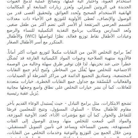
استخدام العبوة، واختبار آلية عملها، ونصائح عملية لدمج العبوات
الجديدة في الروتين المنزلي. وتُعزز زيارات المتابعة أو المكالمات
الهاتفية الاستخدام الصحيح وتُحدد العوائق. ولتحقيق أقصى قدر من
الوصول والإنصاف، تُعطى الأولوية للتوزيع في الأحياء ذات معدلات
التسمم العرضي المرتفعة أو الأسر التي تضم أكثر من طفل صغير.
وتُعد المدارس ومكاتب برنامج التغذية التكميلية للنساء والرضع
والأطفال (WIC) وعيادات الأطفال نقاط توزيع فعالة، نظرًا لتواصلها
المتكرر مع أسر الأطفال الصغار.
تُعدّ برامج التخلص الآمن من النفايات مكملاً لتوزيع عبوات أكثر أماناً.
فالأدوية منتهية الصلاحية وعبوات المواد الكيميائية الفارغة قد تُشكّل
خطراً حتى عند تخزينها، لذا فإن توفير طرق سهلة وخالية من الوصمة
الاجتماعية للتخلص منها يُقلّل من المخاطر. وتُتيح أيام جمع النفايات
المجتمعية، وصناديق التجميع الدائمة في مراكز الشرطة أو الصيدليات،
والفعاليات المُنسّقة مع جداول جمع النفايات الخطرة، خيارات متعددة
للعائلات. كما أن نشر خيارات التخلص على نطاق واسع وجعلها مجانية
يُزيل عقبة رئيسية.
تشجع الابتكارات، مثل برامج التبادل - حيث يُستبدل الوعاء القديم بآخر
مقاوم للأطفال مجانًا - السلوك المسؤول، وتتيح للمعلمين فرصًا
للتفاعل والحوار. كما أن تتبع مؤشرات الأداء، كعدد الأوعية الموزعة،
والمواد التي جُمعت للتخلص منها، ومدى الوصول إلى الفئات
المستهدفة، يضمن المساءلة ويساعد في تأمين التمويل المستقبلي.
ومن خلال الجمع بين التوزيع والتوعية وخدمات التخلص من النفايات،