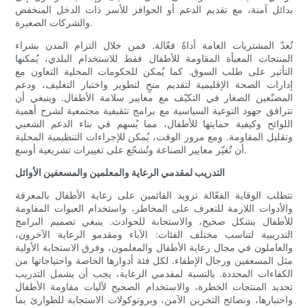
بدائل آمنة، مع تقديم الدعم أو الحوافز للأسر ذات الدخل المنخفض
والشركات الصغيرة.
تُعدّ المشتريات العامة أداةً فعّالة. فمن خلال التزام المدن بشراء
المنتجات المعبأة المقاومة للأطفال فقط للاستخدام البلدي، يُمكنها
التأثير على طلب السوق. كما يُمكن للحكومات المحلية التعاون مع
إدارات الصحة الإقليمية لتقديم منحٍ لتطوير واختبار التغليف، ودعم
المصنّعين الصغار في التكيّف مع معايير سلامة الأطفال. وينبغي أن
تترافق جهود التوعية السياسية مع برامج تثقيفية مجتمعية لشرح أهمية
اللوائح وكيفية حمايتها للأطفال، مما يُسهم في بناء الدعم الشعبي
وتقليل المقاومة. ومع مرور الوقت، يُمكن للإجراءات التنظيمية المحلية
أن تُغيّر معايير الصناعة وتُشجّع على تغييرات تشريعية أوسع.
التدريب لمقدمي الرعاية والمعلمين والمسعفين الأوائل
تتطلب الوقاية الفعّالة تزويد القائمين على رعاية الأطفال بالمعرفة
والأدوات اللازمة للتعرف على المخاطر، واستخدام العبوات المقاومة
للأطفال بشكل صحيح، والاستجابة للحوادث. ينبغي تصميم البرامج
التدريبية لتناسب مختلف الفئات: الآباء ومقدمو الرعاية الآخرون،
والعاملون في مجال رعاية الأطفال والمعلمون، وفرق الاستجابة الأولية
مثل المسعفين ورجال الإطفاء. لكل فئة أدوارها الخاصة واحتياجاتها من
الكفاءات المحددة. بالنسبة لمقدمي الرعاية، يجب أن يشمل التدريب
تحديد المنتجات الخطرة، والاستخدام الصحيح لآليات مقاومة الأطفال
واختبارها، ونصائح التخزين الآمن، وبروتوكولات الاستجابة للطوارئ بما