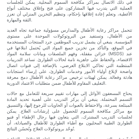
في ذلك الاتصال بمراكز مكافحة السموم المحلية. يمكن للجلسات
العملية التي يتدرب فيها المشاركون على فتح وإغلاق مختلف أنواع
الأغطية، وتعلم إعادة إغلاقها بإحكام، وتنظيم التخزين المنزلي أن تعزز
الثقة والمهارة.
تتحمل مراكز رعاية الأطفال والمدارس مسؤولية جماعية تجاه العديد
من الأطفال، وتستفيد من البروتوكولات الموحدة على مستوى
المؤسسة. ينبغي أن يشمل تدريب الموظفين جرد المنتجات المستخدمة
في الموقع، والتأكد من تخزين جميع المواد التي يُحتمل ابتلاعها في
خزائن مقفلة، وفهم الملصقات وبيانات سلامة المواد (MSDS) عند
الاقتضاء، والحفاظ على جاهزية تامة لحالات الطوارئ. تساعد التدريبات
المنتظمة التي تحاكي الابتلاع العرضي، بالإضافة إلى قنوات اتصال
واضحة لإبلاغ أولياء الأمور وخدمات الطوارئ، على إرساء استجابات
هادئة وفعالة. يمكن لهيئات ترخيص مراكز رعاية الأطفال دمج معرفة
التغليف المقاوم للأطفال ضمن متطلبات الاعتماد الدورية.
يحتاج المسعفون الأوائل إلى مهارات تقييم سريعة للتعامل مع حالات
التسمم المحتملة. ينبغي أن يركز التدريب على أهمية تحديد المادة
المبتلعة بسرعة، والاحتفاظ بالعبوات أو الحاويات للرجوع إليها، والتنسيق
مع مراكز مكافحة السموم للحصول على إرشادات العلاج. يمكن
لجلسات التدريب المشترك، التي يتعاون فيها رجال الإطفاء أو فنيو
الطوارئ الطبية المحليون مع أطباء الطوارئ للأطفال والصيادلة، أن
تُوحّد بروتوكولات العلاج وتُحسّن النتائج.
يُعدّ توفير التدريب بسهولة الوصول إليه ومراعاة الاختلافات الثقافية