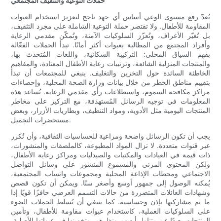
حملات التوعية والتثقيف المجتمعي
يُعدّ رفع مستوى الوعي أساس أي جهد ناجح لتعزيز استخدام العبوات
المقاومة للأطفال. ولا تقتصر حملة التوعية الشاملة على مجرد التثقيف،
بل تُغيّر الأعراف، وتُعزّز السلوكيات الآمنة، وتُمكّن مقدمي الرعاية
وأفراد المجتمع من المطالبة بعبوات أكثر أمانًا. تبدأ الحملات الفعّالة
بفهم السياق المحلي: التركيبة السكانية، واللغات المُتحدث بها،
والمنتجات المنزلية الشائعة، وترتيبات رعاية الأطفال المعتادة، والمفاهيم
الخاطئة السائدة حول التخزين والتغليف. ينبغي للمجتمعات أن تبدأ
بتقييم مناطق الخطر من خلال بيانات وزارة الصحة المحلية، وإحصاءات
مراكز مكافحة السموم، واستطلاعات رأي مقدمي الرعاية. تُساعد هذه
المعلومات في توجيه الرسائل المُستهدفة، مع التركيز على مخاطر
المنتجات اليومية مثل الأدوية، ومواد التنظيف، وبطاريات الأزرار، وبعض
مستحضرات التجميل.
يجب أن تكون الرسائل واضحة ومراعية للحساسيات الثقافية، وأن تُكرر
عبر قنوات متعددة. لا تزال المواد المطبوعة، كالملصقات والمنشورات،
ذات قيمة في العيادات والمكتبات والصيدليات ومراكز رعاية الأطفال،
ولكن المحتوى المرئي والمسموع المنشور على وسائل التواصل
الاجتماعي ومحطات الإذاعة المحلية ومجموعات واتساب المجتمعية،
يُمكنه الوصول إلى جمهور أوسع وأصغر سنًا. ويمكن أن تكون قصص
وشهادات العائلات المتضررة من حالات التسمم العرضي حافزًا قويًا إذا
ما تم مشاركتها بإذن وحساسية. كما ينبغي أن تُسلط الحملات الضوء
على السلوكيات العملية، كاستخدام عبوات مقاومة للأطفال، وتأمين
المنتجات بعيدًا عن متناول أيديهم ونظرهم، وتخزينها في عبواتها الأصلية،