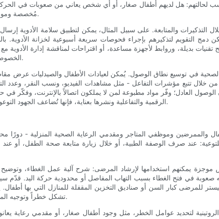
ب لحالتهم: هل لديهم أطفال صغار، أو أي شخص يعاني من صعوبات في الحركة، أو
مُخصصة وموارد قابلة للتنزيل، مثل ملصقات قابلة للطباعة أو قوائم مراجعة التخزين.
لال التذكيرات والمتابعة. على سبيل المثال، يمكن لتطبيق سلامة الأدوية إرسال
مكن دمج التقويم لتذكيرهم بإجراء فحوصات سريعة أسبوعية لخزانة الأدوية. بال
تقنيات بديلة، وروابط لأجهزة مساعدة، أو اقتراحات لمناقشة إدارة الأدوية مع م
الخصوصية، وتجنب جمع البيانات الصحية الحساسة إلا عند الضرورة وبشكل آمن.
لصحية في توسيع نطاق الوصول. يُمكن لعيادات الأطفال والصيدليات عرض مقاطع فيدي
 من خلال تتبع مؤشرات التفاعل - مثل مشاهدات الفيديو، ونسب النقر، وعدد التن
الوصول العادل؛ وفّر مواد مطبوعة لمن لا يملكون اتصالاً بالإنترنت، وفكّر في
الرقمية والتفاعلية ونشرها بعناية، فإنها تُضاعف الجهود التوعوية، مما يجعل الاستخدام الصحيح للعبوات المقاومة للأطفال عادةً شائعة.
طفال والممرضين وموظفي المتاجر ومقدمي الرعاية الصحية المنزلية - دورًا محور
للتوعية: عند صرف الوصفة الطبية، أو خلال زيارة متابعة صحة الطفل، أو عن
 صعوبة في فتح الغطاء بسبب التهاب المفاصل أو محدودية حركة اليد. قدّم سي
ستر للمرضى كبار السن أو صناديق التخزين المقفلة للمنازل التي بها أطفال. 
تشكل خطراً وتوجيه المشترين نحو ملحقات تخزين أكثر أماناً، مع تقديم نصائح سريعة عند الدفع.
وتينية لتحديد عوامل الخطر، مثل وجود أطفال صغار، أو مقدمي رعاية يعانو