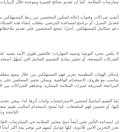
ممارسات السلامة. كما أن تقديم نصائح قصيرة وموحدة خلال الزيارات 
أنشئ شراكات وقنوات إحالة لتمكين المختصين من ربط المستهلكين بمو
لتعديل المنزل، أو برنامج لمساعدة المرضى. يتطلب إنشاء هذه الشبكات ت
دعم متكامل للمستهلكين. أخيرًا، شجع المختصين على تقديم ملاحظاتهم 
لا يكفي مجرد التوعية وتنمية المهارات؛ فالتغيير طويل الأمد يعتمد 
الشركات المصنعة، أو تحفيز مبادئ التصميم الشامل التي تُسهّل استخد
بإمكان الهيئات التنظيمية تعزيز فهم المستهلكين من خلال وضع متطلب
يتناسب مع ظروف الاستخدام الواقعية. ويمكن تحفيز المصنّعين على تبني
المراجعة السريعة لميزات السلامة المبتكرة. وتساهم الشراكات بين ا
يُعدّ التقييم أساسيًا لتحسين الاستراتيجيات وإثبات أثرها. لذا، ينبغي 
إليها، أو تحسين فهم الملصقات. كما يُنصح باستخدام أساليب تقييم متعد
الناجحة وتكييفها مع سياقات أخرى. وتضمن حلقات التعلم المستمرة، التي تُسهم نتائج التقييم في تحسين التصميم وتعديل الرسائل، استمرار فعالية الجهود وجدواها.
إن استدامة التأثير تعني أيضاً دمج معايير السلامة في الممارسات الثقاف
تعزز التخزين الآمن للأدوية، كلها عوامل تُسهم في توفير بيئة أكثر أمان