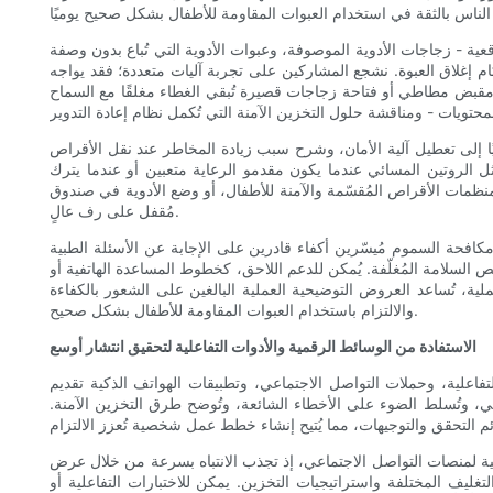
 - زجاجات الأدوية الموصوفة، وعبوات الأدوية التي تُباع بدون وصفة
ام إغلاق العبوة. نشجع المشاركين على تجربة آليات متعددة؛ فقد يواجه
مقبض مطاطي أو فتاحة زجاجات قصيرة تُبقي الغطاء مغلقًا مع السماح
ًا إلى تعطيل آلية الأمان، وشرح سبب زيادة المخاطر عند نقل الأقراص
ل الروتين المسائي عندما يكون مقدمو الرعاية متعبين أو عندما يترك
مات الأقراص المُقسّمة والآمنة للأطفال، أو وضع الأدوية في صندوق
مُقفل على رف عالٍ.
افحة السموم مُيسّرين أكفاء قادرين على الإجابة عن الأسئلة الطبية
ص السلامة المُغلّفة. يُمكن للدعم اللاحق، كخطوط المساعدة الهاتفية أو
لية، تُساعد العروض التوضيحية العملية البالغين على الشعور بالكفاءة
والالتزام باستخدام العبوات المقاومة للأطفال بشكل صحيح.
الاستفادة من الوسائط الرقمية والأدوات التفاعلية لتحقيق انتشار أوسع
تفاعلية، وحملات التواصل الاجتماعي، وتطبيقات الهواتف الذكية تقديم
 وتُسلط الضوء على الأخطاء الشائعة، وتُوضح طرق التخزين الآمنة.
الية لمنصات التواصل الاجتماعي، إذ تجذب الانتباه بسرعة من خلال عرض
يف المختلفة واستراتيجيات التخزين. يمكن للاختبارات التفاعلية أو