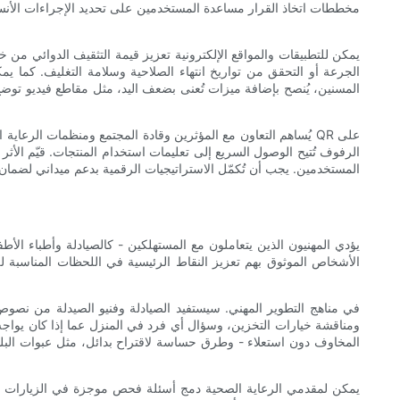
مخططات اتخاذ القرار مساعدة المستخدمين على تحديد الإجراءات الأنس
يمكن للتطبيقات والمواقع الإلكترونية تعزيز قيمة التثقيف الدوائي من خ
الجرعة أو التحقق من تواريخ انتهاء الصلاحية وسلامة التغليف. كما ي
المسنين، يُنصح بإضافة ميزات تُعنى بضعف اليد، مثل مقاطع فيديو توضح 
يُساهم التعاون مع المؤثرين وقادة المجتمع ومنظمات الرعاية ا
الرفوف تُتيح الوصول السريع إلى تعليمات استخدام المنتجات. قيّم الأثر
المستخدمين. يجب أن تُكمّل الاستراتيجيات الرقمية بدعم ميداني لضمان 
يؤدي المهنيون الذين يتعاملون مع المستهلكين - كالصيادلة وأطباء الأ
الأشخاص الموثوق بهم تعزيز النقاط الرئيسية في اللحظات المناسبة 
ومناقشة خيارات التخزين، وسؤال أي فرد في المنزل عما إذا كان يواجه
المخاوف دون استعلاء - وطرق حساسة لاقتراح بدائل، مثل عبوات البلي
يمكن لمقدمي الرعاية الصحية دمج أسئلة فحص موجزة في الزيارات الر