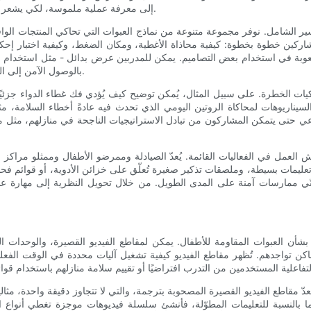
إلى معرفة عملية ملموسة، لكي يشعر الناس بالثقة في استخدام العبوات المقاومة للأطفال بشكل صحيح يوميًا.
الشامل. نوفر مجموعة متنوعة من نماذج العبوات التي تحاكي المنتجات الواقعية
لمشاركين خطوة بخطوة: كيفية محاذاة الأغطية، ومكان الضغط، وكيفية اختبار إحك
عوبة في استخدام بعض التصاميم. يمكن للمدربين عرض بدائل - مثل استخدام 
بالوصول الآمن إلى المحتويات - ومناقشة حلول التخزين الآمنة التي تُكمل نظام إعادة التدوير.
لوكيات الخطرة. على سبيل المثال، يُمكن توضيح كيف يُؤدي فك غطاء الدواء جزئي
سيناريوهات لمحاكاة الروتين اليومي الذي تحدث فيه عادةً أخطاء السلامة، مث
حتى يتمكن المشاركون من تبادل الاستراتيجيات الناجحة في منازلهم، مثل منظ
عمل في الفعاليات القائمة. يُعدّ الصيادلة وممرضو الأطفال وممثلو مراكز مك
ت تعليمات بسيطة، وملصقات تذكير صغيرة تُعلّق على خزائن الأدوية، أو قوائم فح
 تبنّي ممارسات آمنة على المدى الطويل. من خلال تحويل النظرية إلى مهارة عم
ن بشأن العبوات المقاومة للأطفال. يمكن لمقاطع الفيديو القصيرة، والوحدات ال
تواجدهم. تُظهر مقاطع الفيديو كيفية تشغيل آليات محددة في الوقت الفعلي،
دّ مقاطع الفيديو القصيرة المصحوبة بترجمة، والتي لا تتجاوز دقيقة واحدة، مث
بالنسبة للتعليمات المطوّلة، فأنشئ سلسلة فيديوهات موجزة تغطي أنواع التغل