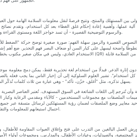
الجمهور على فهم دور برامج التوعية بمخاطر المنتجات ودمجها في إجراءات السلامة العامة.
 الأولى بين المستهلك والمنتج، وتتيح فرصةً لنقل معلومات السلامة الهامة حول ا
آلية عملها، وأهمية إعادة إحكام غلق الغطاء بعد كل استخدام، وتقدم نصائح 
والرسوم التوضيحية القصيرة - أن تسد حواجز اللغة ومستوى القراءة والكتابة، مما يساعد مختلف فئات المجتمع على استيعاب الرسالة بسرعة.
النصوص القصيرة والرموز سهلة الفهم: صورة صغيرة توضح حركة "الضغط للأسفل
ن وخطوطًا واضحة ليسهل على كبار السن أو ضعاف البصر فهم التحذير. ضع أهم إشا
الاستخدام العادي، وليس في مكان صغير مكتوب بخط صغير في الخلف. إذا سمحت المساحة، أضف رم
دون إثارة الذعر. فبدلًا من استخدام لغة تحذيرية فقط، يمكن دمج معلومة موجز
عد كل استخدام". تشير العلوم السلوكية إلى أن إخبار الناس بما يجب فعله بالضب
يسهل تذكره، مثل "أغلق، خزّن، تأكد" - وهي عبارة من ثلاث كلمات تُذكّر المستهلكين بتأمين الغطاء، وتخزين المنتج بأمان، والتأكد من سلامة العبوة.
 وأن تُترجم إلى اللغات الشائعة في السوق المستهدف. تُعتبر العناصر البصرية ب
ار تصميمات الملصقات مع مجموعات المستخدمين - كالآباء ومقدمي الرعاية وكبا
 توحيد معايير وضع الملصقات لضمان رؤية المستهلكين لرسائل متسقة عبر جميع 
احتمال استيعابهم للمعلومات والتفاعل معها، مما يُحسّن من فعالية استراتيجيات التغليف المقاومة للأطفال.
ة وورش العمل البالغين من التدرب على فتح وإغلاق العبوات المقاومة للأطفال،
المجتمعية، والصيدليات، وعيادات الأطفال، والمدارس، ومجموعات أولياء الأمور