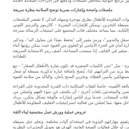
ملصقات واضحة وإشارات بصرية توضح السلامة بنظرة سريعة
لعبوات المقاومة للأطفال بطرق موجزة وسهلة التذكر. لا تقتصر الملصقات
بسيطة للتخزين. ويمكن للإشارات البصرية - كالرموز والترميز اللوني
 والتدوير"، ورمز يشير إلى "يحفظ بعيدًا عن متناول اليد"، وتذكير
رة أمان في الجزء الأمامي أو العلوي من العبوة حيث يمكن رؤيتها أثناء
ز الاستجابة السريعة (QR) أو رابطًا إلكترونيًا صغيرًا يؤدي إلى فيديو توضيحي قصير أو قائمة تحقق من السلامة قابلة
للطباعة.
ة - مثل "حتى الكميات الصغيرة قد تكون ضارة بالأطفال الصغار" - مع
ط يزيد من التزامهم. لذا، يُنصح بإضافة عبارة تذكيرية بسيطة أو شعار
الغة الأهمية، خاصةً للفئات السكانية ذات القدرة المحدودة على القراءة
ر السن والمتحدثين بلغات أخرى - أن يكشف عن سوء الفهم ويُحسّن من
فئات المنتجات. عندما يرى الناس إشارات مألوفة بشكل متكرر، يزداد
عروض عملية وورش عمل مجتمعية لبناء الثقة
 وتقييم مهاراتهم اليدوية في استخدام آليات مختلفة، وتعلم حيل بسيطة
، أو خلال فعاليات الصحة العامة. الهدف هو تحويل التحذيرات النظرية