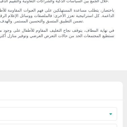
خلال الجمع بين السياسات الذكية والشراكات التعاونية والتقييم الدقيق، تصبح الاستراتيجيات التعليمية المتعلقة بالتغليف المقاوم للأطفال ليست مجرد تدخلات مؤقتة، بل مكونات أساسية ودائمة في بنية السلامة المجتمعية.
باختصار، يتطلب مساعدة المستهلكين على فهم العبوات المقاومة للأطف
الداعمة. كل استراتيجية تعزز الأخرى: فالملصقات ووسائل الإعلام ال
تضمن التطبيق المتسق والتحسين المستمر. والهدف الجماعي هو جعل السلوكيات الوقائية سهلة وبديهية ومتوافقة مع الثقافة، بحيث تتمكن الأسر من الاعتماد على التصميم والعادات اليومية لحماية أطفالها.
في نهاية المطاف، يتوقف نجاح التغليف المقاوم للأطفال على وجود مق
تستطيع المجتمعات الحد من حالات التعرض العرضي وتوفير منازل أكثر أ