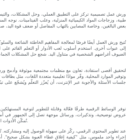
ورش عمل تصميمية تركز على التطبيق العملي، وحل المشكلات، والتيسير 
طبية، وزجاجات المواد الكيميائية المنزلية، وعلب الفيتامينات. نوجه ا
بعض البالغين، وخاصة المصابين بالتهاب المفاصل أو ضعف قوة اليد، ص
تُتيح ورش العمل أيضًا فرصًا لمعالجة المفاهيم الخاطئة الشائعة والس
إلى عبوات أخرى. استخدم أسلوب لعب الأدوار أو التعلم القائم على ال
الضيوف أغراضهم الشخصية في متناول اليد. شجع حل المشكلات الجماعي 
لتحقيق أقصى استفادة، تعاون مع منظمات مجتمعية موثوقة وأدمج ورش ال
وتوفير الموارد المحلية. وفّر موادًا تعليمية متعددة اللغات، مثل بطاقا
جلسات الأسئلة والأجوبة عبر الإنترنت، أن يُعزّز التعلّم ويُشجّع على
توفر الوسائط الرقمية طرقًا فعّالة وقابلة للتطوير لتوعية المستهلكي
عروض توضيحية، وتذكيرات، ورسائل موجهة تصل إلى الجمهور في أماكن 
تُمكّن الأدوات التفاعلية المستخدمين من التدرب افتراضيًا أو تقييم سلامة منازلهم باستخدام قوائم التحقق والتوجيهات، مما يُتيح إنشاء خطط عمل شخصية تُعزز الالتزام.
عند تطوير المحتوى الرقمي، ركّز على سهولة الوصول إليه ومشاركته. تُع
إجراء واحد ملموس، مثل "كيفية إغلاق غطاء العبوة بشكل صحيح". أما 