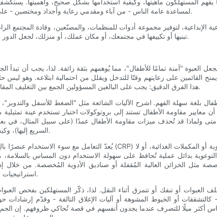
دما يفهم المستهلكون ماهيتها، وكيفية استخدامها بشكل صحيح، وأهميتها. يستكشف 
لمساعدة عامة الناس - من آباء ومقدمي رعاية وأجداد ومختصين - على التعرف على العبوات المقاومة للأطفال، واستخدامها، وصيانتها بفعالية.
عية الإبداعية، لتوفير مجموعة أدوات للمنظمات، والمصنّعين، وقادة المجتمع الر
تبنيها أو تكييفها في مجتمعك، أو مكان عملك، أو منزلك، لجعل الدور الوقائي للعبوات المقاومة للأطفال أكثر وضوحًا واستخدامًا بشكل منتظم.
 يجعل العبوة "آمنة تمامًا للأطفال"، مما يُوهمهم بثقة زائفة. لذا، يجب أن تبدأ
يمنح القائمين على رعايتهم وقتًا للتدخل ويقلل من احتمالية ابتلاعه. وهو ليس ح
هذا الفرق الدقيق: يجب على البالغين المسؤولين الجمع بين التغليف المقاوم للأطفال والتخزين الآمن والإشراف واتباع إجراءات السلامة الروتينية.
فال بلغة سهلة الفهم. اشرح الآليات الشائعة مثل "الضغط للأسفل والتدوير"، أو
ن معايير مقاومة الأطفال تستند إلى بروتوكولات اختبار تستخدم عينة تمثيلية من
 ولماذا قد تُحذف ميزات مقاومة الأطفال عمدًا (على سبيل المثال، في بعض ال
السريع إليها)، وكيف يُمكن لمقدمي الرعاية التعويض عندما لا تكون العبوة مقاومة للأطفال.
يُعدّ التعامل مع سوء الاستخدام عنصرًا بالغ الأهمية. يلجأ العديد من البالغين إل
ئل التوعوية بدائل عملية تُحافظ على سهولة الاستخدام دون المساس بالسلامة، 
صصة مثل الخزائن العالية المُقفلة أو صناديق الأدوية المُخصصة. من خلال إدر
استراتيجيات واقعية ومستدامة تُقلّل من الرغبة في تجاوز إجراءات السلامة المعتمدة.
تلف العبوات أو تنفك أو تتمزق أثناء النقل. لذا، ذكّر المستهلكين بفحص العبو
 كالتشققات أو الخيوط المشوهة أو آليات الإغلاق التالفة - وقدّم إرشادات حول
اس أكثر ميلًا للتصرف عندما يجدون أنفسهم في قصة تُحاكي ظروفهم. إن الجمع 