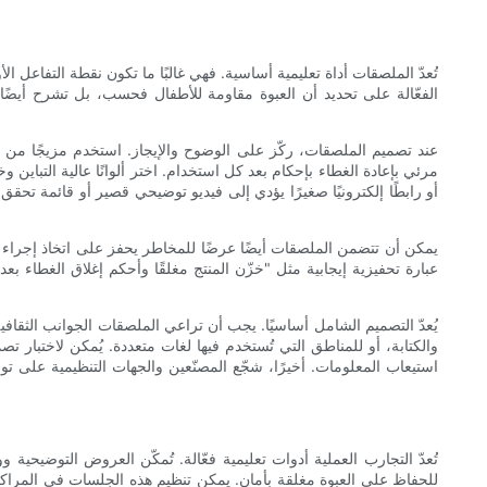
تُعدّ الملصقات أداة تعليمية أساسية. فهي غالبًا ما تكون نقطة التفاعل
الفعّالة على تحديد أن العبوة مقاومة للأطفال فحسب، بل تشرح أيضًا 
عند تصميم الملصقات، ركّز على الوضوح والإيجاز. استخدم مزيجًا من 
مرئي بإعادة الغطاء بإحكام بعد كل استخدام. اختر ألوانًا عالية التباي
يمكن أن تتضمن الملصقات أيضًا عرضًا للمخاطر يحفز على اتخاذ إجراء 
عبارة تحفيزية إيجابية مثل "خزّن المنتج مغلقًا وأحكم إغلاق الغطاء ب
يُعدّ التصميم الشامل أساسيًا. يجب أن تراعي الملصقات الجوانب الثقافية
والكتابة، أو للمناطق التي تُستخدم فيها لغات متعددة. يُمكن لاختب
استيعاب المعلومات. أخيرًا، شجّع المصنّعين والجهات التنظيمية على
تُعدّ التجارب العملية أدوات تعليمية فعّالة. تُمكّن العروض التوضيحي
للحفاظ على العبوة مغلقة بأمان. يمكن تنظيم هذه الجلسات في المراكز 