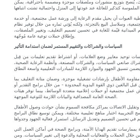
ذلك، يُنصح بتوزيع منشورات وملصقات موجزة ومصممة باحترافية، يمكن
ية العبوات أن يحيل مقدم الرعاية إلى ورشة عمل مجتمعية، أو خدمة
معية، وسلاسل البيع بالتجزئة، ولكنه يُؤتي ثماره من خلال توفير نظام
الميدانية قيّمة للغاية في تحسين تصميم التغليف، وتغيير الملصقات،
وإطلاق حملات توعية عامة مُوجّهة.
السياسات والشراكات والتقييم المستمر لضمان استدامة التأثير
اسات توحيد معايير وضع العلامات، أو اشتراط تقديم تعليمات من قِبل
 إشراك صانعي السياسات، والشركات المصنعة، وأنظمة الرعاية الصحية،
مقاومة الأطفال بإرشادات تشغيلية موجزة، وضمان متانة التغليف بما
ل البالغين ذوي القوة اليدوية المحدودة - من خلال برامج التقدير أو
 عمل مجتمعية أو حملات إعلامية متعددة الوسائط، بينما توفر هيئات
الصحة العامة المصداقية والبيانات اللازمة للتوعية الموجهة.
سموم، وتقليل الاتصالات بمراكز مكافحة السموم بشأن حوادث وصول الأطفال
ج التجريبية اختبار مناهج تعليمية مختلفة، ويمكن توسيع نطاق البرامج
لقة بممارسات تقديم الهدايا الآمنة، وبرامج الصحة في أماكن العمل التي
 من خلال الحملات والفعاليات المحلية والدعوة إلى تغيير السياسات. ومن