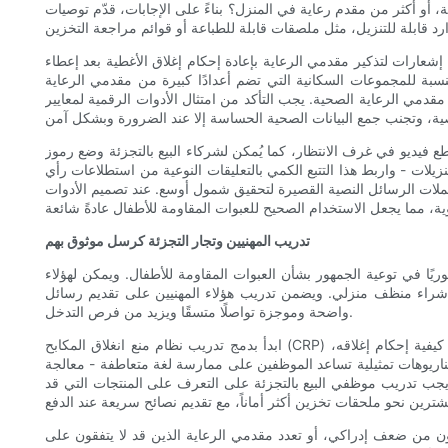
 أكثر من مقدم رعاية في المنزل؟ بناءً على الإجابات، قدّم توصيات
 إشعارات لتذكير مقدمي الرعاية بإعادة إحكام إغلاق الأغطية بعد إعطاء
نسبة للمجموعات السكانية التي تضم أعدادًا كبيرة من مقدمي الرعاية
قدمي الرعاية الصحية. يجب التأكد من امتثال الأدوات الرقمية لمعايير
و في غرف الانتظار، كما يُمكن لشركاء البيع بالتجزئة وضع رموز QR على
زيلات - واربط هذا التتبع الكمي بالتعليقات النوعية من استطلاعات رأي
 حملات الرسائل النصية القصيرة لتحقيق شمول أوسع. عند تصميم الأدوات
تدريب المهنيين وتجار التجزئة كرسل موثوق بهم
يًا في توعية الجمهور بشأن العبوات المقاومة للأطفال. ويمكن لهؤلاء
د شراء منظف منزلي. ويضمن تدريب هؤلاء المهنيين على تقديم رسائل
واضحة وموجزة تواصلًا متسقًا ويزيد من فرص التدخل.
ابدأ بدمج تدريب نظام منع انغلاق المكابح (CRP) في مناهج التطوير المهني. سيستفيد الصيادلة وفنيو الصيدلة من نصوص موجزة يمكنهم استخدامها لإرشاد المرضى: شرح آلية عمل الغطاء، وتوضيح كيفية إحكام إغلاقه،
ناريوهات تمثيلية تساعد الموظفين على ممارسة لغة متعاطفة - معالجة
يجب تدريب موظفي البيع بالتجزئة على التعرف على المنتجات التي قد
ن من ضعف إدراكي، أو تعدد مقدمي الرعاية الذين قد لا يتفقون على