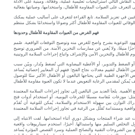
النقاش التالي استراتيجيات تعليمية عملية، وفعّالة، ومبنية على الأدلة
اغبين في تعزيز السلامة. تابع القراءة لتتعرف على أساليب عملية يمكنك
فهم الغرض من العبوات المقاومة للأطفال وحدودها
 الجهود التوعوية بشرح واضح للغرض منه وتوضيح التوقعات الواقعية. صُمم
اجزًا منيعًا، ولا يُغني عن ممارسات التخزين الآمنة. من الضروري توضيح
 الضغط والتدوير، أو الأغطية البيضاوية التي تُضغط وتُدار، وبيّن سبب
 الأطفال لتقييم معدلات نجاح الفتح؛ ففهم أن المعايير إحصائية يُساعد
أجهزة الطبية التي يحتاجها البالغون أو الأطفال الأكبر سنًا للوصول
ى تجاوز إجراءات السلامة المعتمدة (CRP) حرصًا على الراحة، حيث يزيلون أغطية الأمان لتسهيل الوصول إلى الأدوية أو المكملات الغذائية، أو لا
مثل: موزعات مُقاسة مسبقًا للجرعات اليومية، أو استخدام أدوات فتح
اك التوازن بين سهولة الاستخدام والسلامة، يُمكن للتوعية أن تُقدّم
ات عند شراء المنتجات وبشكل دوري أثناء استخدامها. لفت الانتباه إلى
 التخلص السليم منها واستبدالها. أخيرًا، استخدم سيناريوهات واقعية
بين الشروحات التقنية والنصائح العملية وسرد القصص المؤثرة يُساعد