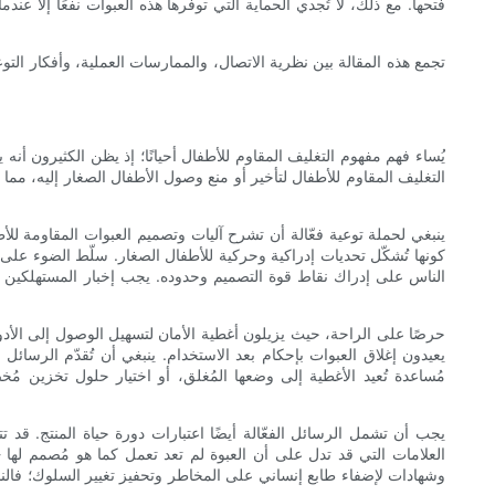
فتحها. مع ذلك، لا تُجدي الحماية التي توفرها هذه العبوات نفعًا إلا عن
تجمع هذه المقالة بين نظرية الاتصال، والممارسات العملية، وأفكار التو
يُساء فهم مفهوم التغليف المقاوم للأطفال أحيانًا؛ إذ يظن الكثيرون أنه
التغليف المقاوم للأطفال لتأخير أو منع وصول الأطفال الصغار إليه، مما 
ينبغي لحملة توعية فعّالة أن تشرح آليات وتصميم العبوات المقاومة للأط
كونها تُشكّل تحديات إدراكية وحركية للأطفال الصغار. سلّط الضوء على أ
الناس على إدراك نقاط قوة التصميم وحدوده. يجب إخبار المستهلكين متى
يعيدون إغلاق العبوات بإحكام بعد الاستخدام. ينبغي أن تُقدّم الرسا
مُساعدة تُعيد الأغطية إلى وضعها المُغلق، أو اختيار حلول تخزين مُخ
يجب أن تشمل الرسائل الفعّالة أيضًا اعتبارات دورة حياة المنتج. قد ت
العلامات التي قد تدل على أن العبوة لم تعد تعمل كما هو مُصمم لها -
وشهادات لإضفاء طابع إنساني على المخاطر وتحفيز تغيير السلوك؛ فالن