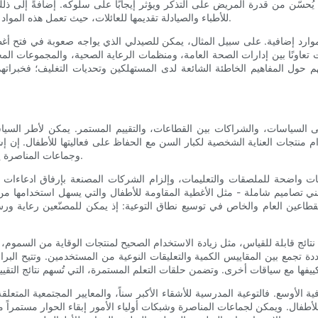
يُحسّن من قدرة المريض على التذكر ويؤثر إيجابًا على سلوكه. إضافةً إلى 
للأطباء والصيادلة تقديمها للعائلات، حيث تعمل هذه المواد الملموسة كتذكير للعائلة عند عودتها إلى المنزل واحتمالية تشتت انتباهها.
ارد إضافية. على سبيل المثال، يمكن للصيدلي الذي يواجه صعوبة في فتح أغط
عاونًا بين إدارات الصحة العامة، ومنظمات الرعاية الصحية، والمجموعات المجت
حول المفاهيم الخاطئة الشائعة لدى المستهلكين وتحديات التغليف؛ فخبراتهم 
على السياسات، والشراكات بين القطاعات، والتقييم المستمر. يمكن لأطر السي
ام منتجات العناية الشخصية لكبار السن مع الحفاظ على فعاليتها للأطفال. إن
وجماعات المناصرة يضمن تنسيق الجهود والموارد اللازمة للمبادرات التعليمية واسعة النطاق.
ات واضحة للملصقات والتعليمات، وإلزام الشركات المصنعة بإرفاق ادعاءات 
 تصاميم شاملة - مثل الأغطية المقاومة للأطفال والتي يسهل استخدامها من قب
لقطاعين العام والخاص في توسيع نطاق التوعية: إذ يمكن للمصنّعين رعاية ورش
تحديد نتائج قابلة للقياس، مثل زيادة الاستخدام الصحيح لمنتجات الوقاية من ال
دة تجمع بين المقاييس الكمية والتعليقات النوعية من المستخدمين. وتتيح البرام
ية الأوسع. فالتوعية المدرسية للأشقاء الأكبر سناً، والمعايير المجتمعية المتع
اً للأطفال. ويمكن لجماعات المناصرة وشبكات أولياء الأمور إبقاء الحوار مستمراً