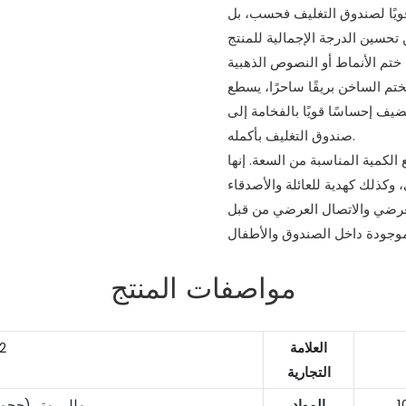
ا قويًا لصندوق التغليف فحسب، بل
 ختم الأنماط أو النصوص الذهبية
م الساخن بريقًا ساحرًا، يسطع
ف إحساسًا قويًا بالفخامة إلى
صندوق التغليف بأكمله.
ف هذا بتصميم مكون من 12 عبوة، مع الكمية المناسبة من السعة. إنها
لعرضي والاتصال العرضي من قبل
مواصفات المنتج
العلامة
2
التجارية
المواد
90*29*167.5 مللي مت