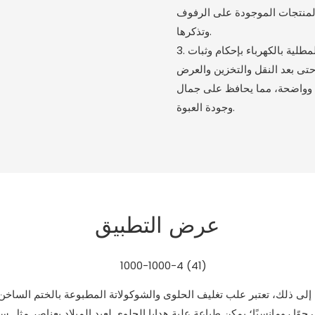
لمنتجات الموجودة على الرفوف
وتذكرها.
3. من خلال مبدأ النقل بالضغط الساخن، يمكن ربط طبقة الألومنيوم المطلية بالكهرباء بإحكام وثبات
حتى بعد النقل والتخزين والعرض
 وواضحة، مما يحافظ على جمال
وجودة العبوة.
عرض التطبيق
ا إلى ذلك، تعتبر علب تغليف الحلوى والشوكولاتة المطبوعة بالختم الساخن 
رومانسيًا؛ يمكن طباعة علبة هدايا الحلوى لعيد الميلاد بعناصر مثل سانتا