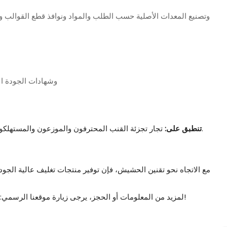
CR، FSC، RoHS، ISO وشهادات الجو
تجار تجزئة القنب المحترفون والموزعون والمستهلكون الأفراد، لتلبية مجموعة متنوعة من الاحتياجات.
تنطبق على:
مع الاتجاه نحو تقنين الحشيش، فإن توفير منتجات تغليف عالية الجودة
لمزيد من المعلومات أو الحجز، يرجى زيارة موقعنا الرسمي: دعنا نقدم أفضل حلول التغليف لعلامتك التجارية!