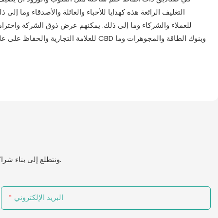
التغليف الرائعة هذه كهدايا للأحباء والعائلة والأصدقاء وما إل
للعملاء والشركاء وما إلى ذلك. يمكنهم عرض ذوق الشركة واحترا
للعلامة التجارية والحفاظ على علاقات ا
مرحبًا بك لمعرفة المزيد حول Eccody ، ونتطلع إلى بناء شراكة معك للترويج بشكل مشترك لتطوير وابتكار الصناعة.
البريد الإلكتروني