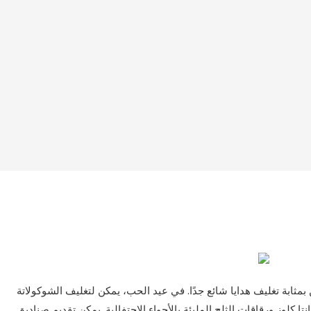
بمثابة تغليف هدايا شائع جدًا. في عيد الحب، يمكن لتغليف الشوكولاتة
 كلوز ورقاقات الثلج المليئة بالأجواء الاحتفالية. يمكن تقديم صناديق