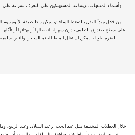
وأسماء المنتجات، ويساعد المستهلكين على التعرف بسرعة على ا
على سطح صندوق التغليف، دون سهولة انفصالها أو بهتانها أو تآكلها. 
لفترة طويلة، يمكن أن تظل أنماط الختم الساخن والنص سليمة
خلال العطلات المختلفة مثل عيد الحب، وعيد الميلاد، وعيد الربيع، وم
في صناديق ذات أنماط ختم ساخنة مثل القلوب والورود أن يضيف جوًا 