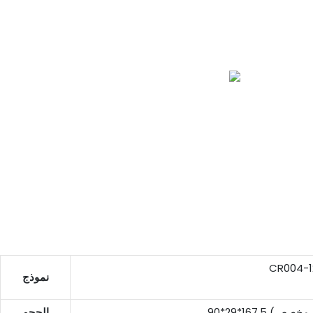
CR004-1
نموذج
ر (حجم مخصص)
الحجم