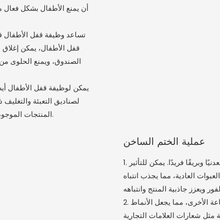
أن يمنع الأطفال بشكل فعال م
قفل الأطفال، يمكن إغلاق 
الصندوق، ويمنع الحلوى من 
لصناديق التعبئة والتغليف 
المنتجات الموجودة داخل العبوة سليمة وتحافظ على تأثير العرض الأصلي وقيمة المنتج.
عملية الختم الساخن
1. يعتمد صندوق التغليف هذا تقنية الختم الساخن، مما يمنحه نسيجًا معدنيًا وبريقًا فريدًا. يمكن للتأثير
عبوات العادية، مما يجذب انتباه
2. يخلق الختم الساخن تباينًا حادًا مع اللون الأساسي للورق أو مواد الطباعة الأخرى، مما يجعل الأنماط
 مثل شعارات العلامات التجارية