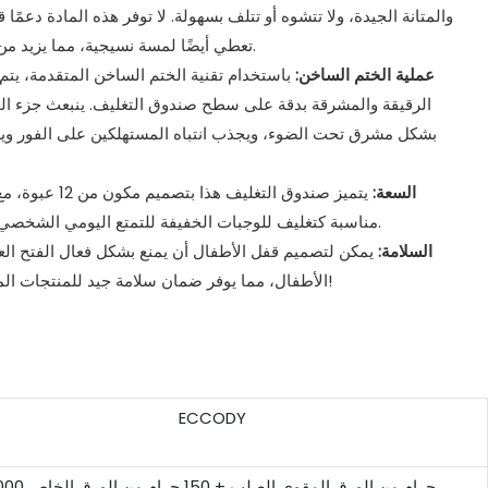
والمتانة الجيدة، ولا تتشوه أو تتلف بسهولة. لا توفر هذه المادة دعمً
تعطي أيضًا لمسة نسيجية، مما يزيد من تحسين الدرجة الإجمالية للمنتج.
عملية الختم الساخن:
باستخدام تقنية الختم الساخن المتقدمة، يتم
الرقيقة والمشرقة بدقة على سطح صندوق التغليف. ينبعث جزء الخت
بشكل مشرق تحت الضوء، ويجذب انتباه المستهلكين على الفور ويضي
السعة:
يتميز صندوق التغلي
مناسبة كتغليف للوجبات الخفيفة للتمتع اليومي الشخصي، وكذلك كهدية للعائلة والأصدقاء.
السلامة:
يمكن لتصميم قفل الأطفال أن يمنع بشكل فعال الفتح ا
الأطفال، مما يوفر ضمان سلامة جيد للمنتجات الموجودة داخل الصندوق والأطفال!
ECCODY
1000 جرام من الورق المقوى الصلب + 150 جرام من الورق الخاص