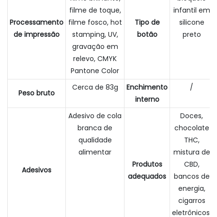
filme de toque,
infantil em
Processamento
filme fosco, hot
Tipo de
silicone
de impressão
stamping, UV,
botão
preto
gravação em
relevo, CMYK
Pantone Color
Cerca de 83g
Enchimento
/
Peso bruto
interno
Adesivo de cola
Doces,
branca de
chocolate
qualidade
THC,
alimentar
mistura de
Produtos
CBD,
Adesivos
adequados
bancos de
energia,
cigarros
eletrônicos,