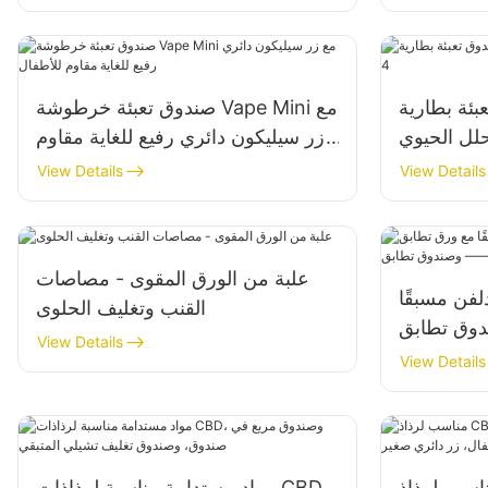
القنب
طارية CBD القابل
صندوق تعبئة خرطوشة Vape Mini مع
زر سيليكون دائري رفيع للغاية مقاوم
للأطفال
View Details
View Details
علبة من الورق المقوى - مصاصات
لفن مسبقًا
القنب وتغليف الحلوى
ق تطابق ——
View Details
CR004-6
View Details
ب لرذاذ CBD، صندوق مربع في
مواد مستدامة مناسبة لرذاذات CBD،