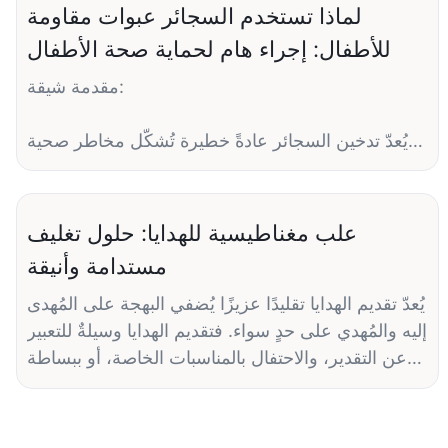
لماذا تستخدم السجائر عبوات مقاومة
للأطفال: إجراء هام لحماية صحة الأطفال
مقدمة شيقة:
يُعدّ تدخين السجائر عادةً خطيرة تُشكّل مخاطر صحية
جسيمة، ليس فقط على المدخنين أنفسهم، بل وعلى
من حولهم أيضاً، وخاصةً الأطفال. وسعياً لحماية الأطفال
من مخاطر منتجات التبغ، طبّقت العديد من الدول
علب مغناطيسية للهدايا: حلول تغليف
قوانين صارمة بشأن تغليف السجائر. ومن أكثر التدابير
مستدامة وأنيقة
فعاليةً في هذا الصدد استخدام عبوات مقاومة للأطفال.
ستتناول هذه المقالة أسباب أهمية هذه العبوات وكيف
يُعدّ تقديم الهدايا تقليدًا عزيزًا يُضفي البهجة على المُهدى
يمكنها المساهمة في حماية صحة الأطفال.
إليه والمُهدي على حدٍ سواء. فتقديم الهدايا وسيلةٌ للتعبير
عن التقدير، والاحتفال بالمناسبات الخاصة، أو ببساطة
مخاطر تعرض الأطفال للسجائر
لرسم البسمة على وجه أحدهم. ومع ذلك، فإنّ طريقة
تقديم الهدية لا تقل أهميةً عن الهدية نفسها. فالهدية
تحتوي السجائر على عدد كبير من المواد الكيميائية
المُغلّفة بشكلٍ جميل تُعزّز التجربة وتجعل المُهدى إليه