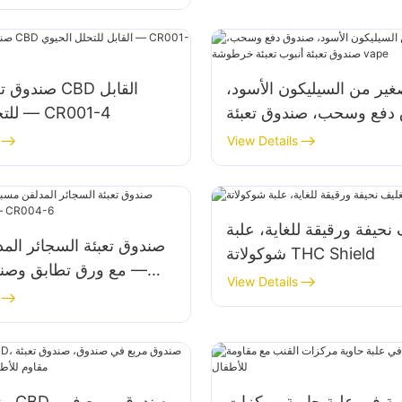
غير من السيليكون الأسود،
صندوق تعبئة ب
دفع وسحب، صندوق تعبئة
للتحلل الحيوي — CR001-4
بوب تعبئة خرطوشة vape
View Details
 نحيفة ورقيقة للغاية، علبة
صندوق تعبئة السجائر المد
شوكولاتة THC Shield
مع ورق تطابق وصندو
View Details
ية في علبة حاوية مركزات
مناس