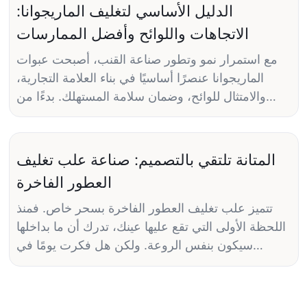
الدليل الأساسي لتغليف الماريجوانا:
الاتجاهات واللوائح وأفضل الممارسات
مع استمرار نمو وتطور صناعة القنب، أصبحت عبوات
الماريجوانا عنصرًا أساسيًا في بناء العلامة التجارية،
والامتثال للوائح، وضمان سلامة المستهلك. بدءًا من
التصاميم الفريدة وصولًا إلى اللوائح الصارمة، يُعدّ إتقان
فن تغليف الماريجوانا ضروريًا للشركات الساعية للنجاح
في هذه السوق التنافسية. في هذا الدليل الشامل،
المتانة تلتقي بالتصميم: صناعة علب تغليف
سنستعرض أحدث التوجهات واللوائح وأفضل
العطور الفاخرة
الممارسات في مجال تغليف الماريجوانا لمساعدتك
على البقاء في طليعة المنافسة.
تتميز علب تغليف العطور الفاخرة بسحر خاص. فمنذ
اللحظة الأولى التي تقع عليها عينك، تدرك أن ما بداخلها
أهمية التغليف في صناعة القنب
سيكون بنفس الروعة. ولكن هل فكرت يومًا في
الحرفية والتصميم اللذين يُبذلان في صناعة هذه العلب
يلعب التغليف دورًا هامًا في صناعة القنب لعدة أسباب.
الأنيقة؟ في هذه المقالة، سنستكشف كيف تلتقي المتانة
أولًا، يُعد وسيلةً للترويج للعلامة التجارية وتمييز المنتج
بالتصميم في صناعة علب تغليف العطور الفاخرة.