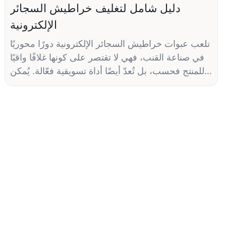
دليل شامل لتغليف خراطيش السجائر
الإلكترونية
تلعب عبوات خراطيش السجائر الإلكترونية دورًا محوريًا
في صناعة القنب، فهي لا تقتصر على كونها غلافًا واقيًا
للمنتج فحسب، بل تُعدّ أيضًا أداة تسويقية فعّالة. يُمكن
لتصميم العبوة وموادها ووظائفها أن تُؤثر بشكل كبير
على قرار الشراء لدى المستهلك. في هذا الدليل
الشامل، سنستعرض كل ما تحتاج معرفته عن عبوات
خراطيش السجائر الإلكترونية لمساعدتك على اتخاذ
قرارات مدروسة بشأن منتجات القنب الخاصة بك.
أهمية تغليف خراطيش السجائر الإلكترونية
لا تُعدّ عبوة خراطيش السجائر الإلكترونية مجرد حاوية،
بل هي جزء أساسي من تجربة المستهلك الشاملة.
فالعبوة هي أول ما يراه المستهلك ويتفاعل معه عند