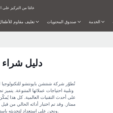
15 عامًا من التركيز عل
الخدمة
صندوق المحتويات
تغليف مقاوم للأطفال
دليل شراء 
تُطوّر شركة شنتشن بايونتشو للتكنولوجيا ا
وتلبية احتياجات عملائها المتنوعة. يتميز ت
على أحدث التقنيات العالمية. كل هذا يُمكّ
ممتاز. وقد تم اختبار أدائه الحالي من قب
ونحن على استعداد لتحديثه باستمرار بناءً على البحث والتطوير المتواصل والملاحظات القيّمة.