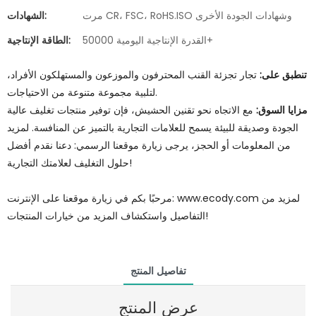
مرت CR، FSC، RoHS.ISO وشهادات الجودة الأخرى
الشهادات:
القدرة الإنتاجية اليومية 50000+
الطاقة الإنتاجية:
تنطبق على:
تجار تجزئة القنب المحترفون والموزعون والمستهلكون الأفراد،
لتلبية مجموعة متنوعة من الاحتياجات.
مزايا السوق:
مع الاتجاه نحو تقنين الحشيش، فإن توفير منتجات تغليف عالية
الجودة وصديقة للبيئة يسمح للعلامات التجارية بالتميز عن المنافسة. لمزيد
من المعلومات أو الحجز، يرجى زيارة موقعنا الرسمي: دعنا نقدم أفضل
حلول التغليف لعلامتك التجارية!
مرحبًا بكم في زيارة موقعنا على الإنترنت: www.ecody.com لمزيد من
التفاصيل واستكشاف المزيد من خيارات المنتجات!
تفاصيل المنتج
عرض المنتج