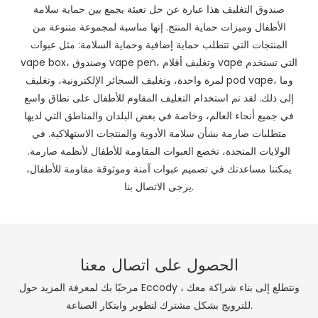
صندوق التغليف هذا عبارة عن حل تعبئة يجمع بين حماية سلامة
الأطفال وميزات حماية المنتج. إنها مناسبة لمجموعة متنوعة من
المنتجات التي تتطلب حماية إضافية وحماية السلامة: مثل عبوات
vape box، وصندوق vape pen، وتغليف أقلام vape التي تستخدم
لمرة واحدة، وتغليف السجائر الإلكترونية، وتغليف pod vape، وما
إلى ذلك. لقد تم استخدام التغليف المقاوم للأطفال على نطاق واسع
في جميع أنحاء العالم، وخاصة في بعض البلدان والمناطق التي لديها
متطلبات صارمة بشأن سلامة الأدوية والمنتجات الاستهلاكية. في
الولايات المتحدة، تخضع العبوات المقاومة للأطفال لأنظمة صارمة.
يمكننا مساعدتك في تصميم عبوات آمنة وموثوقة مقاومة للأطفال،
يرجى الاتصال بنا.
الحصول على اتصال معنا
مرحبًا بك لمعرفة المزيد حول Eccody ، ونتطلع إلى بناء شراكة معك
للترويج بشكل مشترك لتطوير وابتكار الصناعة.