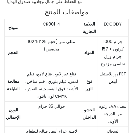
مع الحفاظ على جمال وجاذبية صندوق الهدايا
مواصفات المنتج
ECCODY
العلامة
CR001-4
نموذج
التجارية
1000 جرام
102*51*25 مللي متر (حجم
كرتون + 157
مخصص)
المواد
الحجم
جرام ورق
نحاسي مزدوج
زر بلاستيك PET
قناع غير لامع، قناع لامع، فيلم
أبيض
نوع
لمس، فيلم بلوري، ختم ساخن،
معالجة
الزر
الأشعة فوق البنفسجية، النقش،
الطباعة
لون بانتون CMYK
رغوة EVA بيضاء
حوالي 35 جرام
الحشو
الوزن
من الدرجة
الداخلي
الإجمالي
الأولى
السجائر
لاصق غراء أبيض صالح للطعام