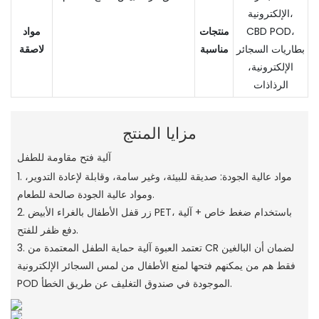
الإلكترونية،
CBD POD،
منتجات
مواد
بطاريات السجائر
مناسبة
لاصقة
الإلكترونية،
الرذاذات
مزايا المنتج
آلية فتح مقاومة للطفل
1. مواد عالية الجودة: صديقة للبيئة، وغير سامة، وقابلة لإعادة التدوير،
ومواد عالية الجودة صالحة للطعام.
2. زر قفل الأطفال بالغراء الأبيض PET، باستخدام ضغط خاص + آلية
دفع ظفر للفتح.
3. تعتمد العبوة آلية حماية الطفل المعتمدة من CR لضمان أن البالغين
فقط هم من يمكنهم فتحها لمنع الأطفال من لمس السجائر الإلكترونية
POD الموجودة في صندوق التغليف عن طريق الخطأ.