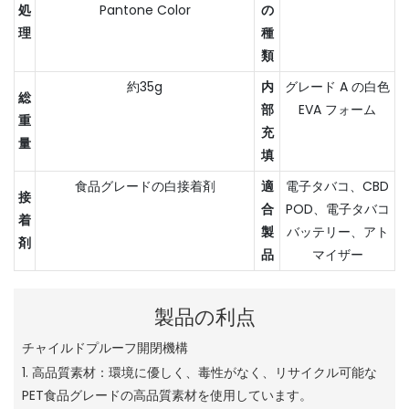
処
Pantone Color
の
理
種
類
約35g
内
グレード A の白色
総
部
EVA フォーム
重
充
量
填
食品グレードの白接着剤
適
電子タバコ、CBD
接
合
POD、電子タバコ
着
製
バッテリー、アト
剤
品
マイザー
製品の利点
チャイルドプルーフ開閉機構
1. 高品質素材：環境に優しく、毒性がなく、リサイクル可能な
PET食品グレードの高品質素材を使用しています。