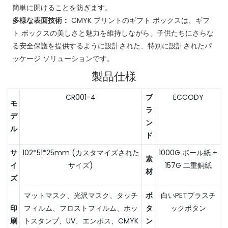
簡単に開けることを防ぎます。
多様な表面技術：
CMYK プリントのギフト ボックスは、ギフ
ト ボックスの美しさと魅力を維持しながら、子供たちにさらな
る安全保護を提供するように設計された、特別に設計されたパ
ッケージ ソリューションです。
製品仕様
CR001-4
ブ
ECCODY
モ
ラ
デ
ン
ル
ド
サ
102*51*25mm (カスタマイズされた
1000G ボール紙 +
素
イ
サイズ)
157G 二重銅紙
材
ズ
マットマスク、光沢マスク、タッチ
ボ
白いPETプラスチ
印
フィルム、フロストフィルム、ホッ
タ
ックボタン
刷
トスタンプ、UV、エンボス、CMYK
ン