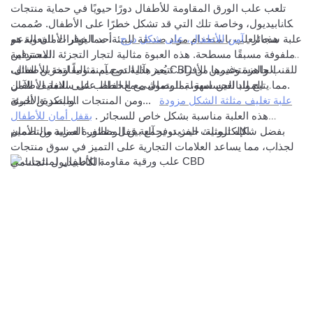
تلعب علب الورق المقاومة للأطفال دورًا حيويًا في حماية منتجات
الكانابيديول، وخاصة تلك التي قد تشكل خطرًا على الأطفال. صُممت
علبة سجائر
آمن للأطفال، على شكل درج
هذه العلب باستخدام مواد صديقة للبيئة، مما يوفر الأمان ويدعم
أحد الخيارات الفعالة هو
الاستدامة.
ملفوفة مسبقًا مسطحة. هذه العبوة مثالية لتجار التجزئة المحترفين
للقنب والمستخدمين الأفراد. تتميز بآلية درج آمنة ومقاومة للأطفال،
يُعد هذا التصميم مثالياً لتخزين لفائف CBD الجاهزة وغيرها من
مما يتيح للبالغين سهولة الوصول مع الحفاظ على سلامة الأطفال.
المواد الحساسة، بما يتماشى مع الطلب على التغليف الآمن
علبة تغليف مثلثة الشكل مزودة
ومن المنتجات المبتكرة الأخرى...
والصديق للبيئة.
. هذه العلبة مناسبة بشكل خاص للسجائر
بقفل أمان للأطفال
الإلكترونية، حيث توفر آلية قفل متطورة لمزيد من الأمان.
بفضل شكله المثلث الفريد، يجمع بين الوظائف العملية والتصميم
الجذاب، مما يساعد العلامات التجارية على التميز في سوق منتجات
الكانابيديول المتنامي.