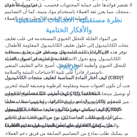
في وجود الأطفال.
لا تقتصر فوائدها على حماية المحتويات فحسب، بل تعكس أيضاً جودة
منتجك، مما يعزز ثقة العملاء باستخدام مواد متينة. كما أن التصاميم
العملية سهلة الاستخدام تُحسّن تجربة العملاء.
نظرة مستقبلية: الاتجاهات المستقبلية
والأفكار الختامية
من المواد القابلة للتحلل الحيوي المستخدمة في علب تغليف
منتجات الكانابيديول إلى حلول تغليف الكانابيديول المقاومة للأطفال،
فإن البدائل المستدامة هي مستقبل علب تغليف منتجات
توفر هذه الابتكارات حماية للمستهلك وتساهم في ترسيخ مصداقية
العلامة التجارية في سوق تنافسية.
الكانابيديول. ومع تحول الاتجاهات نحو استخدام العبوات القابلة
FAQS
للتحلل الحيوي وأنظمة القفل الأفضل، أصبح عالم التغليف المتغير
باستمرار قادراً على تلبية الاحتياجات البيئية والسلامة.
كيف أختار المادة المناسبة لتغليف منتجات الكانابيديول (CBD)؟
يجب أن تكون العبوات متينة ومقاومة للرطوبة وصديقة للبيئة لتخزين
كيف أصمم علبًا مخصصة لمنتجات CBD المختلفة؟
أو توصيل منتجات الكانابيديول. ومن الخيارات الشائعة ألواح الكرتون
المقوى والكرتون العادي وورق الكرافت، وهي مناسبة لمختلف
تتميز منتجات الكانابيديول بتعدد استخداماتها، ولذا فهي تتطلب تغليفًا
كيف يمكنني توفير تكاليف تغليف منتجات الكانابيديول (CBD)؟
المنتجات.
خاصًا. ولتلبية احتياجات مختلف أنواع منتجات الكانابيديول، يجب
مراعاة المتطلبات الخاصة لكل نوع من المنتجات، مثل الحجم
يمكن أن يؤدي طلب كميات كبيرة من صناديق الطباعة لدينا إلى
والشكل، وما إذا كانت حساسة أم متينة، وما يبحث عنه العملاء.
تقليل التكاليف مع الحفاظ على جودة عالية للتغليف.
هل يمكنني الحصول على بعض العينات قبل تقديم الطلب؟
نعم، يمكنك طلب نماذج من التصاميم السابقة من فريق دعم العملاء.