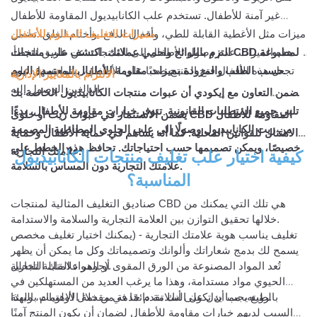
غير آمنة للأطفال. تستخدم علب الكانابيديول المقاومة للأطفال
ميزات مثل الأغطية القابلة للطي، وأقفال الدفع، وأختام الغلق. تضمن
مميزات التغليف المقاوم للأطفال
هذه الميزات عدم وصول الأطفال إلى المنتجات عن طريق الخطأ.
التزم باللوائح واحمي عملائك. اكتشف علب منتجات CBD المطبوعة
حسب الطلب والمزودة بميزات مقاومة للأطفال المعتمدة اليوم.
تجعل هذه الأقفال فتح المنتج صعبًا على الأطفال، بينما يسهل على
الالتزام بالمعايير الإدارية
البالغين الوصول إليه.
يضمن التعاون مع إيكودي أن عبوات منتجات الكانابيديول الخاصة بك
تلبي جميع المتطلبات القانونية. تتوفر خيارات مقاومة للأطفال، بدءًا
يضمن الاستثمار في عبوات زيت أو حلوى CBD المقاومة للأطفال
من زيت الكانابيديول وصولًا إلى علب الحلوى المطاطية المصممة
الامتثال للقوانين المحلية. كما أنه يساهم في حماية الأطفال وحماية
خصيصًا، ويمكن تصميمها حسب احتياجاتك. تحافظ هذه الخطط على
علامتك التجارية.
كيفية اختيار علب تغليف منتجات الكانابيديول
علامتك التجارية دون المساس بالسلامة.
المناسبة؟
صناديق التغليف المثالية لمنتجات CBD هي تلك التي يمكنك من
خلالها تحقيق التوازن بين العلامة التجارية والسلامة والاستدامة.
تغليف يناسب هوية علامتك التجارية - (يمكنك اختيار تغليف مخصص
يسمح لك بدمج شعاراتك وألوانك وتصميماتك وكل ما يمكن أن يظهر
جوهر علامتك التجارية).
تُعد المواد المصنوعة من الورق المقوى أو المواد القابلة للتحلل
الحيوي مواد مستدامة، وهذا ما يرغب العديد من المستهلكين في
رؤيته، مما يدل على أنك تقدم خدمة من خلال الاهتمام بالبيئة.
بالطبع يجب أن تكون السلامة دائمًا في مقدمة الأولويات، ولهذا
السبب لديهم خيارات مقاومة للأطفال لضمان أن يكون المنتج آمنًا