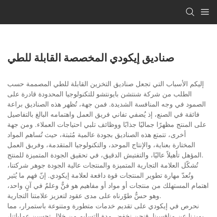
صناديق إيكودي المخصصة القابلة للطي
إليكم الأسباب التي تجعل صناديق التخزين القابلة للطي المصممة حسب
الطلب من شركة شنتشن بايونتشو للتكنولوجيا المحدودة قادرة على
الصمود في وجه المنافسة الشديدة. فمن جهة، تُظهر هذه الصناديق براعة
فائقة في الصنع، إذ يُضفي تفاني فريق العمل واهتمامه البالغ بالتفاصيل
على المنتج مظهرًا جماليًا جذابًا ووظائف تلبي احتياجات العملاء. ومن جهة
أخرى، تتمتع هذه الصناديق بجودة عالمية مُثبتة، حيث تُساهم المواد
المختارة بعناية، والإنتاج الموحد، والتكنولوجيا المتقدمة، وفريق العمل
المؤهل تأهيلاً عاليًا، والتفتيش الدقيق، في تحقيق الجودة المتميزة للمنتج.
تُشكّل العلامة التجارية المتميزة والمنتجات عالية الجودة جوهر شركتنا،
وتُعدّ مهارة تطوير المنتجات قوة دافعة لعلامة إيكودي. إنّ فهم ما يُثير
اهتمام المستهلك من منتجات أو مواد أو مفاهيم هو فنٌّ وعلمٌ في آنٍ واحد،
وهو حسٌّ طوّرناه على مدى عقود لتعزيز علامتنا التجارية.
نحرص في إيكودي على تقديم خدمات متطورة ومتنوعة باستمرار، مما
يميزنا عن منافسينا. فنحن نخفض مدة التسليم من خلال تحسين عملياتنا،