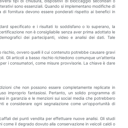
diversi tipi di chiusura, dispositivi di bloccaggio secondari o
i iterativi sono essenziali. Quando si implementano modifiche di
 di fornitura devono essere ponderati rispetto ai benefici in
dard specificato e i risultati lo soddisfano o lo superano, la
certificazione non è consigliabile senza aver prima adottato le
emografici dei partecipanti, video e analisi dei dati. Tale
 rischio, ovvero quelli il cui contenuto potrebbe causare gravi
li. Gli articoli a basso rischio richiedono comunque un'attenta
 per i consumatori, come misure provvisorie. La chiave è dare
condizioni che non possono essere completamente replicate in
uso improprio fantasiosi. Pertanto, un solido programma di
esi in garanzia e le menzioni sui social media che potrebbero
denti e considerare ogni segnalazione come un'opportunità di
ffali dei punti vendita per effettuare nuove analisi. Gli studi
i come il degrado dovuto alla conservazione in veicoli caldi o