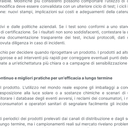
raibile. Modifiche più consistenti possono comportare l'utilizzo di 
modifica deve essere convalidata con un ulteriore ciclo di test; i cicl
one: nuovi stampi, implicazioni sui costi e adeguamenti della catena
ivi e dalle politiche aziendali. Se i test sono conformi a uno stan
i certificazione. Se i risultati non sono soddisfacenti, contestare la 
 documentazione trasparente dei test, inclusi protocolli, dati d
vuta diligenza in caso di incidenti.
chio per decidere quando riprogettare un prodotto. I prodotti ad alto
gorose e ad interventi più rapidi per correggere eventuali punti debo
ate a un'etichettatura più chiara o a campagne di sensibilizzazione
inuo e migliori pratiche per un'efficacia a lungo termine
del prodotto. L'utilizzo nel mondo reale espone gli imballaggi a 
 esposizione alla luce solare o a sostanze chimiche e scenari di 
rare i database degli eventi avversi, i reclami dei consumatori, i r
consumatori e operatori sanitari di segnalare facilmente gli inci
iodici dei prodotti prelevati dai canali di distribuzione e dagli sca
 lungo termine, ma i campionamenti reali sul mercato rivelano problem