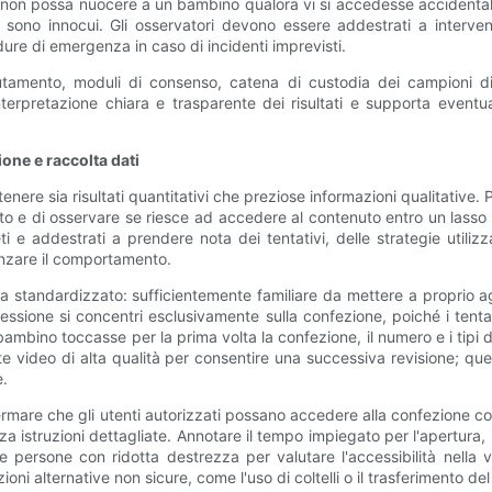
non possa nuocere a un bambino qualora vi si accedesse accidentalme
a sono innocui. Gli osservatori devono essere addestrati a inter
ure di emergenza in caso di incidenti imprevisti.
utamento, moduli di consenso, catena di custodia dei campioni di 
terpretazione chiara e trasparente dei risultati e supporta eventual
one e raccolta dati
enere sia risultati quantitativi che preziose informazioni qualitative.
o e di osservare se riesce ad accedere al contenuto entro un lasso
i e addestrati a prendere nota dei tentativi, delle strategie utiliz
enzare il comportamento.
standardizzato: sufficientemente familiare da mettere a proprio agio 
 sessione si concentri esclusivamente sulla confezione, poiché i ten
ambino toccasse per la prima volta la confezione, il numero e i tipi di
zzate video di alta qualità per consentire una successiva revisione;
e.
onfermare che gli utenti autorizzati possano accedere alla confezione c
 istruzioni dettagliate. Annotare il tempo impiegato per l'apertura, i
e persone con ridotta destrezza per valutare l'accessibilità nella v
i alternative non sicure, come l'uso di coltelli o il trasferimento del