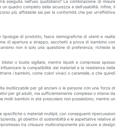
rrà eseguita nell'uso quotidiano? La combinazione di misure
n quadro completo della sicurezza e dell'usabilità. Infine, il
rcorso più affidabile sia per la conformità che per un'effettiva
tipologie di prodotto, fasce demografiche di utenti e realtà
tema di apertura a strappo, sacchetti a prova di bambino con
canismo non è solo una questione di preferenza; richiede la
blister o buste sigillate, mentre liquidi e compresse spesso
fluenzare la compatibilità dei materiali e la resistenza della
ttrarre i bambini, come colori vivaci o caramelle, e che quindi
 inutilizzabile per gli anziani o le persone con una forza di
itivi per gli adulti, ma sufficientemente complessi o intensi da
che molti bambini in età prescolare non possiedono, mentre un
e specifiche o materiali multipli, con conseguenti ripercussioni
ienda, gli obiettivi di sostenibilità e le aspettative relative al
 compromesso tra chiusure multicomponente più sicure e design