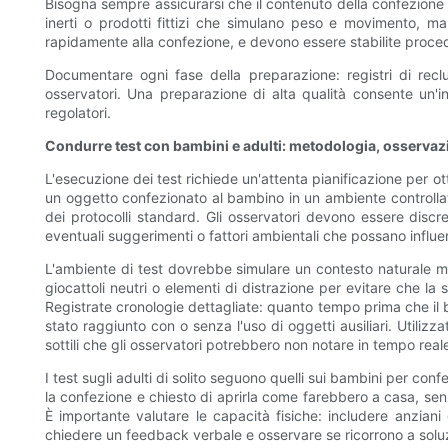
Bisogna sempre assicurarsi che il contenuto della confezione 
inerti o prodotti fittizi che simulano peso e movimento, m
rapidamente alla confezione, e devono essere stabilite proced
Documentare ogni fase della preparazione: registri di recl
osservatori. Una preparazione di alta qualità consente un'in
regolatori.
Condurre test con bambini e adulti: metodologia, osservazi
L'esecuzione dei test richiede un'attenta pianificazione per ott
un oggetto confezionato al bambino in un ambiente controllat
dei protocolli standard. Gli osservatori devono essere discret
eventuali suggerimenti o fattori ambientali che possano influ
L'ambiente di test dovrebbe simulare un contesto naturale ma 
giocattoli neutri o elementi di distrazione per evitare che la
Registrate cronologie dettagliate: quanto tempo prima che il b
stato raggiunto con o senza l'uso di oggetti ausiliari. Utili
sottili che gli osservatori potrebbero non notare in tempo real
I test sugli adulti di solito seguono quelli sui bambini per c
la confezione e chiesto di aprirla come farebbero a casa, senza
È importante valutare le capacità fisiche: includere anziani 
chiedere un feedback verbale e osservare se ricorrono a soluzion