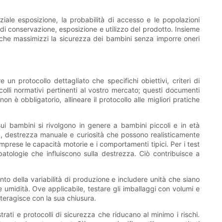
nziale esposizione, la probabilità di accesso e le popolazioni
à di conservazione, esposizione e utilizzo del prodotto. Insieme
to che massimizzi la sicurezza dei bambini senza imporre oneri
un protocollo dettagliato che specifichi obiettivi, criteri di
ocolli normativi pertinenti al vostro mercato; questi documenti
 è obbligatorio, allineare il protocollo alle migliori pratiche
 sui bambini si rivolgono in genere a bambini piccoli e in età
lità, destrezza manuale e curiosità che possono realisticamente
mprese le capacità motorie e i comportamenti tipici. Per i test
n patologie che influiscono sulla destrezza. Ciò contribuisce a
nto della variabilità di produzione e includere unità che siano
 umidità. Ove applicabile, testare gli imballaggi con volumi e
interagisce con la sua chiusura.
rati e protocolli di sicurezza che riducano al minimo i rischi.