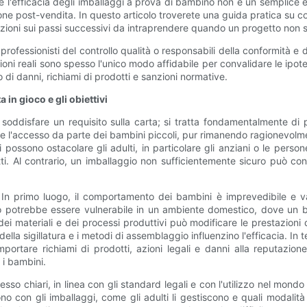
 l'efficacia degli imballaggi a prova di bambino non è un semplice e
one post-vendita. In questo articolo troverete una guida pratica su 
azioni sui passi successivi da intraprendere quando un progetto non s
 professionisti del controllo qualità o responsabili della conformità e
izioni reali sono spesso l'unico modo affidabile per convalidare le ipo
io di danni, richiami di prodotti e sanzioni normative.
in gioco e gli obiettivi
oddisfare un requisito sulla carta; si tratta fondamentalmente di pro
te l'accesso da parte dei bambini piccoli, pur rimanendo ragionevolment
ono ostacolare gli adulti, in particolare gli anziani o le persone
tetti. Al contrario, un imballaggio non sufficientemente sicuro può 
i. In primo luogo, il comportamento dei bambini è imprevedibile e v
o potrebbe essere vulnerabile in un ambiente domestico, dove un 
 dei materiali e dei processi produttivi può modificare le prestazioni d
della sigillatura e i metodi di assemblaggio influenzino l'efficacia. In
portare richiami di prodotti, azioni legali e danni alla reputazione
 i bambini.
so chiari, in linea con gli standard legali e con l'utilizzo nel mondo 
o con gli imballaggi, come gli adulti li gestiscono e quali modalit