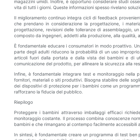
magazzini umidi. Inoltre, è opportuno considerare studi osse
vita di tutti i giorni. Queste informazioni spesso rivelano solu
Il miglioramento continuo integra cicli di feedback provenie
che prendano in considerazione la progettazione, i material
progettazione, revisioni delle tolleranze di assemblaggio, un 
composto da ingegneri, addetti alla produzione, alla qualità, agl
È fondamentale educare i consumatori in modo proattivo. Un'et
parte degli adulti riducono la probabilità di un uso improprio
articoli fuori dalla portata e dalla vista dei bambini e di ut
comunicazione del prodotto, per allineare la sicurezza alla re
Infine, è fondamentale integrare test e monitoraggio nella p
fornitori, materiali o siti produttivi. Bisogna stabilire delle
dei dispositivi di protezione per i bambini come un program
rafforzano la fiducia del pubblico.
Riepilogo
Proteggere i bambini attraverso imballaggi efficaci richiede
monitoraggio costante. Il processo combina conoscenze norma
bambini e che rimangano al contempo facilmente accessibili ag
In sintesi, è fondamentale creare un programma di test ben pi