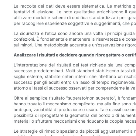
La raccolta dei dati deve essere sistematica. Le metriche qua
tentativi di elusione. Le note qualitative arricchiscono il q
utilizzare moduli e schemi di codifica standardizzati per gara
per raccogliere esperienze soggettive e suggerimenti, che poss
La sicurezza e l'etica sono ancora una volta i principi guida d
confezioni. È fondamentale mantenere la riservatezza e conserva
sui minori. Una metodologia accurata e un'osservazione rigoros
Analizzare i risultati e decidere quando riprogettare o certi
L'interpretazione dei risultati dei test richiede sia una comp
successo predeterminati. Molti standard stabiliscono tassi di
soglie esterne, stabilite criteri interni che riflettano un r
successo per gli adulti entro un lasso di tempo ragionevole. 
attorno ai tassi di successo osservati per comprenderne la vari
Oltre al semplice risultato "superato/non superato", è fondam
hanno trovato il meccanismo complicato, ma alla fine sono rius
ambigua, variabilità di produzione o usura. Tale classificazion
possibilità di riprogettare la geometria del bordo o di aumenta
materiali o sfruttare meccanismi che riducano la coppia neces
Le strategie di rimedio spaziano da piccoli aggiustamenti a rip