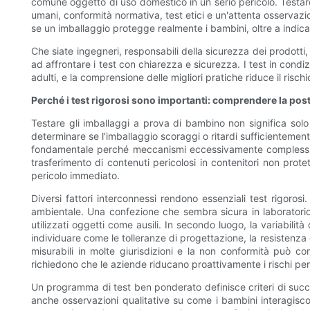
comune oggetto di uso domestico in un serio pericolo. Testare
umani, conformità normativa, test etici e un'attenta osservazi
se un imballaggio protegge realmente i bambini, oltre a indic
Che siate ingegneri, responsabili della sicurezza dei prodotti,
ad affrontare i test con chiarezza e sicurezza. I test in cond
adulti, e la comprensione delle migliori pratiche riduce il risch
Perché i test rigorosi sono importanti: comprendere la posta 
Testare gli imballaggi a prova di bambino non significa solo s
determinare se l'imballaggio scoraggi o ritardi sufficientemen
fondamentale perché meccanismi eccessivamente complessi poss
trasferimento di contenuti pericolosi in contenitori non pro
pericolo immediato.
Diversi fattori interconnessi rendono essenziali test rigoros
ambientale. Una confezione che sembra sicura in laboratori
utilizzati oggetti come ausili. In secondo luogo, la variabilità
individuare come le tolleranze di progettazione, la resistenza 
misurabili in molte giurisdizioni e la non conformità può com
richiedono che le aziende riducano proattivamente i rischi per
Un programma di test ben ponderato definisce criteri di succes
anche osservazioni qualitative su come i bambini interagiscon