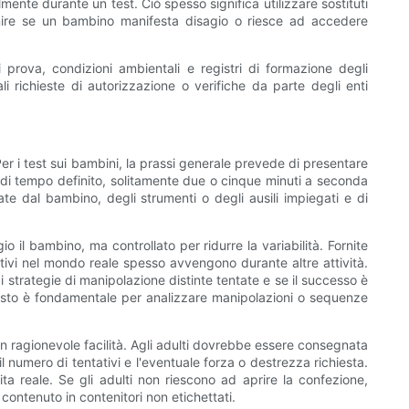
nte durante un test. Ciò spesso significa utilizzare sostituti
venire se un bambino manifesta disagio o riesce ad accedere
prova, condizioni ambientali e registri di formazione degli
i richieste di autorizzazione o verifiche da parte degli enti
 Per i test sui bambini, la prassi generale prevede di presentare
 di tempo definito, solitamente due o cinque minuti a seconda
zate dal bambino, degli strumenti o degli ausili impiegati e di
il bambino, ma controllato per ridurre la variabilità. Fornite
tativi nel mondo reale spesso avvengono durante altre attività.
 strategie di manipolazione distinte tentate e se il successo è
 questo è fondamentale per analizzare manipolazioni o sequenze
on ragionevole facilità. Agli adulti dovrebbe essere consegnata
l numero di tentativi e l'eventuale forza o destrezza richiesta.
ita reale. Se gli adulti non riescono ad aprire la confezione,
 contenuto in contenitori non etichettati.