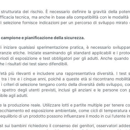
trutturata del rischio. È necessario definire la gravità della pote
'efficacia tecnica, ma anche in base alla compatibilità con le modalit
so di selezione fornisce indicazioni per un percorso di sviluppo mira
el campione e pianificazione della sicurezza.
iniziare qualsiasi sperimentazione pratica, è necessario sviluppare 
aranzie etiche. Iniziate esaminando gli standard applicabili e i prot
di di esposizione e test obbligatori per gli adulti. Anche quando non
 i risultati dei test siano difendibili.
età più rilevanti e includere una rappresentativa diversità. I ​​test
te tra i tre e i cinque anni, poiché a queste età si riscontrano mobi
i criteri di selezione tengano conto della diversità dello sviluppo, co
o spettro degli utenti previsti, inclusi gli anziani e le persone co
ile agli adulti.
la produzione reale. Utilizzare lotti e partite multiple per tenere co
vecchiamento ed esposizione ambientale, come cicli di temperatura e
l'equilibrio di un prodotto possono influenzare il modo in cui l'utente 
st sui bambini richiedono il consenso dei genitori, osservatori addest