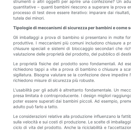
strumenti o altri oggetti per aprire una confezione? Un ad
quantitative – quanti bambini riescono a superare la prova en
processo di test deve essere iterativo: imparare dai risultati,
tutela dei minori.
Tipologie di meccanismi di sicurezza per bambini e come sc
Gli imballaggi a prova di bambino si presentano in molte fo
produttive. I meccanismi più comuni includono chiusure a pr
chiusure speciali e sistemi di bloccaggio secondari che ri
valutazione delle proprietà del prodotto, del pubblico di destin
Le proprietà fisiche del prodotto sono fondamentali. Ad ese
richiedono tappi a vite a prova di bambino o chiusure a scatt
sigillatura. Bisogna valutare se la confezione deve impedire l
richiedono misure di sicurezza più robuste.
L'usabilità per gli adulti è altrettanto fondamentale. Un me
presa limitata è controproducente. I design migliori raggiungon
poter essere superati dai bambini piccoli. Ad esempio, preme
adulto può farlo a tatto.
Le considerazioni relative alla produzione influenzano la fatti
sulla velocità e sui costi di produzione. Le scelte di imballaggi
ciclo di vita del prodotto. Anche la riciclabilità e l'accet