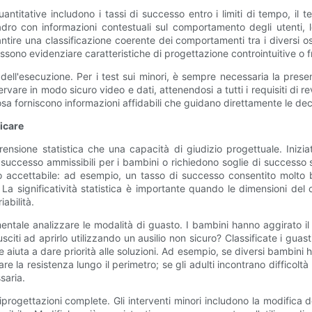
ntitative includono i tassi di successo entro i limiti di tempo, il
uadro con informazioni contestuali sul comportamento degli utenti, l
ntire una classificazione coerente dei comportamenti tra i diversi oss
ono evidenziare caratteristiche di progettazione controintuitive o fr
ell'esecuzione. Per i test sui minori, è sempre necessaria la presenza 
re in modo sicuro video e dati, attenendosi a tutti i requisiti di revis
a forniscono informazioni affidabili che guidano direttamente le deci
ficare
rensione statistica che una capacità di giudizio progettuale. Iniziate 
 successo ammissibili per i bambini o richiedono soglie di successo
ischio accettabile: ad esempio, un tasso di successo consentito molto
La significatività statistica è importante quando le dimensioni del 
abilità.
entale analizzare le modalità di guasto. I bambini hanno aggirato il
citi ad aprirlo utilizzando un ausilio non sicuro? Classificate i gua
e aiuta a dare priorità alle soluzioni. Ad esempio, se diversi bambini 
re la resistenza lungo il perimetro; se gli adulti incontrano difficoltà
saria.
rogettazioni complete. Gli interventi minori includono la modifica del