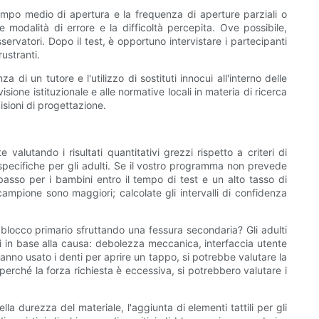
 tempo medio di apertura e la frequenza di aperture parziali o
e modalità di errore e la difficoltà percepita. Ove possibile,
ervatori. Dopo il test, è opportuno intervistare i partecipanti
ustranti.
di un tutore e l'utilizzo di sostituti innocui all'interno delle
ione istituzionale e alle normative locali in materia di ricerca
sioni di progettazione.
valutando i risultati quantitativi grezzi rispetto a criteri di
 specifiche per gli adulti. Se il vostro programma non prevede
 basso per i bambini entro il tempo di test e un alto tasso di
campione sono maggiori; calcolate gli intervalli di confidenza
 blocco primario sfruttando una fessura secondaria? Gli adulti
sti in base alla causa: debolezza meccanica, interfaccia utente
hanno usato i denti per aprire un tappo, si potrebbe valutare la
 perché la forza richiesta è eccessiva, si potrebbero valutare i
la durezza del materiale, l'aggiunta di elementi tattili per gli