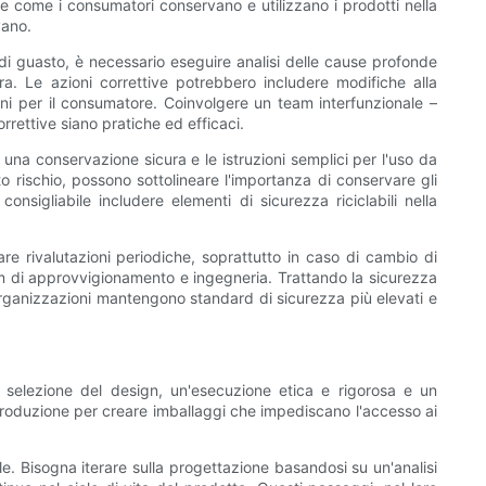
e come i consumatori conservano e utilizzano i prodotti nella
vano.
di guasto, è necessario eseguire analisi delle cause profonde
ra. Le azioni correttive potrebbero includere modifiche alla
zioni per il consumatore. Coinvolgere un team interfunzionale –
orrettive siano pratiche ed efficaci.
una conservazione sicura e le istruzioni semplici per l'uso da
to rischio, possono sottolineare l'importanza di conservare gli
consigliabile includere elementi di sicurezza riciclabili nella
re rivalutazioni periodiche, soprattutto in caso di cambio di
 team di approvvigionamento e ingegneria. Trattando la sicurezza
rganizzazioni mantengono standard di sicurezza più elevati e
nta selezione del design, un'esecuzione etica e rigorosa e un
roduzione per creare imballaggi che impediscano l'accesso ai
e. Bisogna iterare sulla progettazione basandosi su un'analisi