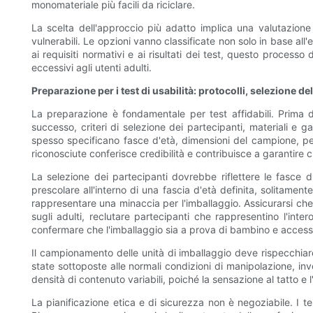
monomateriale più facili da riciclare.
La scelta dell'approccio più adatto implica una valutazione s
vulnerabili. Le opzioni vanno classificate non solo in base all
ai requisiti normativi e ai risultati dei test, questo proces
eccessivi agli utenti adulti.
Preparazione per i test di usabilità: protocolli, selezione d
La preparazione è fondamentale per test affidabili. Prima di 
successo, criteri di selezione dei partecipanti, materiali e g
spesso specificano fasce d'età, dimensioni del campione, perio
riconosciute conferisce credibilità e contribuisce a garantire che
La selezione dei partecipanti dovrebbe riflettere le fasce d'
prescolare all'interno di una fascia d'età definita, solitamen
rappresentare una minaccia per l'imballaggio. Assicurarsi che 
sugli adulti, reclutare partecipanti che rappresentino l'inter
confermare che l'imballaggio sia a prova di bambino e accessib
Il campionamento delle unità di imballaggio deve rispecchiare 
state sottoposte alle normali condizioni di manipolazione, in
densità di contenuto variabili, poiché la sensazione al tatto e 
La pianificazione etica e di sicurezza non è negoziabile. I te