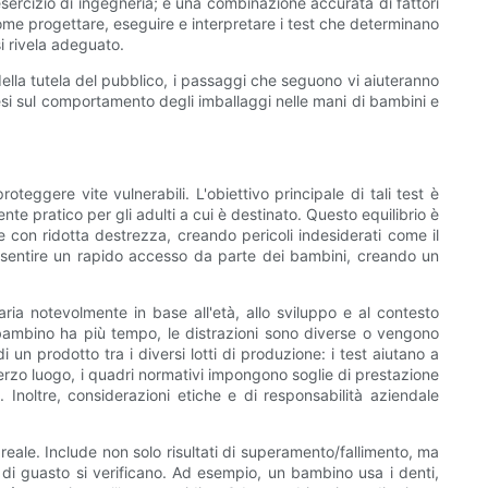
sercizio di ingegneria; è una combinazione accurata di fattori
come progettare, eseguire e interpretare i test che determinano
i rivela adeguato.
 della tutela del pubblico, i passaggi che seguono vi aiuteranno
tesi sul comportamento degli imballaggi nelle mani di bambini e
teggere vite vulnerabili. L'obiettivo principale di tali test è
e pratico per gli adulti a cui è destinato. Questo equilibrio è
 con ridotta destrezza, creando pericoli indesiderati come il
consentire un rapido accesso da parte dei bambini, creando un
aria notevolmente in base all'età, allo sviluppo e al contesto
bambino ha più tempo, le distrazioni sono diverse o vengono
i un prodotto tra i diversi lotti di produzione: i test aiutano a
 terzo luogo, i quadri normativi impongono soglie di prestazione
. Inoltre, considerazioni etiche e di responsabilità aziendale
reale. Include non solo risultati di superamento/fallimento, ma
à di guasto si verificano. Ad esempio, un bambino usa i denti,