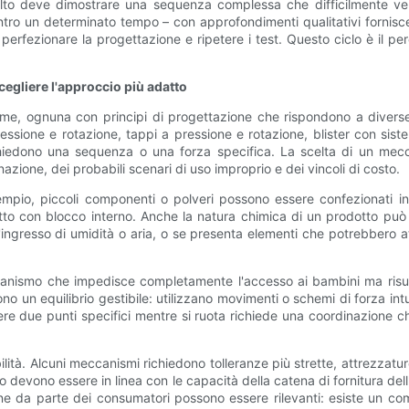
ulto deve dimostrare una sequenza complessa che difficilmente ve
tro un determinato tempo – con approfondimenti qualitativi fornisce u
 perfezionare la progettazione e ripetere i test. Questo ciclo è il pe
egliere l'approccio più adatto
rme, ognuna con principi di progettazione che rispondono a diverse 
essione e rotazione, tappi a pressione e rotazione, blister con sis
chiedono una sequenza o una forza specifica. La scelta di un mec
azione, dei probabili scenari di uso improprio e dei vincoli di costo.
mpio, piccoli componenti o polveri possono essere confezionati in 
o con blocco interno. Anche la natura chimica di un prodotto può in
'ingresso di umidità o aria, o se presenta elementi che potrebbero a
ccanismo che impedisce completamente l'accesso ai bambini ma risulta
o un equilibrio gestibile: utilizzano movimenti o schemi di forza intu
re due punti specifici mentre si ruota richiede una coordinazione 
bilità. Alcuni meccanismi richiedono tolleranze più strette, attrezzatur
o devono essere in linea con le capacità della catena di fornitura dell'az
tazione da parte dei consumatori possono essere rilevanti: esiste un