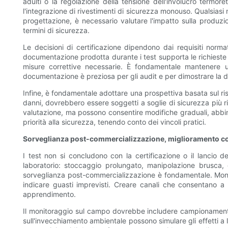
adulti o la regolazione della tensione dell'involucro termoret
l'integrazione di rivestimenti di sicurezza monouso. Qualsiasi 
progettazione, è necessario valutare l'impatto sulla produzi
termini di sicurezza.
Le decisioni di certificazione dipendono dai requisiti normat
documentazione prodotta durante i test supporta le richieste d
misure correttive necessarie. È fondamentale mantenere una
documentazione è preziosa per gli audit e per dimostrare la do
Infine, è fondamentale adottare una prospettiva basata sul ris
danni, dovrebbero essere soggetti a soglie di sicurezza più ri
valutazione, ma possono consentire modifiche graduali, abbin
priorità alla sicurezza, tenendo conto dei vincoli pratici.
Sorveglianza post-commercializzazione, miglioramento cont
I test non si concludono con la certificazione o il lancio 
laboratorio: stoccaggio prolungato, manipolazione brusca,
sorveglianza post-commercializzazione è fondamentale. Monito
indicare guasti imprevisti. Creare canali che consentano a 
apprendimento.
Il monitoraggio sul campo dovrebbe includere campionamenti per
sull'invecchiamento ambientale possono simulare gli effetti a