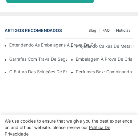
ARTIGOS RECOMENDADOS
Blog
FAQ
Notícias
Entendendo As Embalagens À Prova De Crianças: Garantindo A
Projetando Caixas De Metal Re
Garrafas Com Trava De Segurança Para Crianças: O Que Você P
Embalagem À Prova De Crianç
O Futuro Das Soluções De Embalagens À Prova De Crianças
Perfumes Box: Combinando El
We use cookies to ensure that we give you the best experience
on and off our website. please review our
Política De
Privacidade
Direitos autorais © 2024 WWW.ECCODY.COM |
Mapa do site