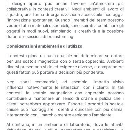
Il design aperto può anche favorire un'atmosfera più
collaborativa in contesti creativi. Negli ambienti di lavoro di
squadra, una forma di organizzazione accessibile incoraggia
l'innovazione spontanea. Quando i membri del team possono
vedere tutti i materiali disponibili, sono ispirati a combinare gli
oggetti in modi nuovi, stimolando la creatività e la coesione
durante le sessioni di brainstorming.
Considerazioni ambientali e di utilizzo
Il contesto gioca un ruolo cruciale nel determinare se optare
per una scatola magnetica con o senza coperchio. Ambienti
diversi presentano sfide ed esigenze diverse, e comprendere
questi fattori può portare a decisioni più ponderate.
Negli spazi commerciali, ad esempio, l'impatto visivo
influenza notevolmente le interazioni con i clienti. In tali
contesti, le scatole magnetiche con coperchio possono
contribuire a mantenere un senso di ordine e pulizia che i
clienti potrebbero apprezzare. Esporre i prodotti in scatole
chiuse può incoraggiare i clienti a curiosare con più calma,
interagendo con il marchio mentre esplorano l'ambiente.
Al contrario, in un ambiente di laboratorio, dove le attività
richiedono diversi livelli di concentrazione e precisione, la