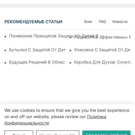
РЕКОМЕНДУЕМЫЕ СТАТЬИ
Блог
FAQ
Новости
Понимание Принципов Защиты От Детей В Упаковке: Обесп
Разработка Эффективных Ме
Бутылки С Защитой От Детей: Что Нужно Знать Для Соотве
Упаковка С Защитой От Дете
Будущее Решений В Области Упаковки, Защищающей От Де
Коробка Для Духов: Сочетан
We use cookies to ensure that we give you the best experience
on and off our website. please review our
Политика
Конфиденциальности
Copyright © 2026 WWW.ECCODY.COM |
Карта сайта
|
Политика конфиденциальности