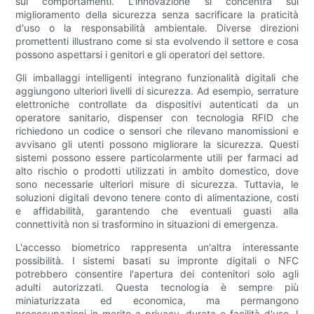
sui comportamenti. L'innovazione si concentra sul
miglioramento della sicurezza senza sacrificare la praticità
d'uso o la responsabilità ambientale. Diverse direzioni
promettenti illustrano come si sta evolvendo il settore e cosa
possono aspettarsi i genitori e gli operatori del settore.
Gli imballaggi intelligenti integrano funzionalità digitali che
aggiungono ulteriori livelli di sicurezza. Ad esempio, serrature
elettroniche controllate da dispositivi autenticati da un
operatore sanitario, dispenser con tecnologia RFID che
richiedono un codice o sensori che rilevano manomissioni e
avvisano gli utenti possono migliorare la sicurezza. Questi
sistemi possono essere particolarmente utili per farmaci ad
alto rischio o prodotti utilizzati in ambito domestico, dove
sono necessarie ulteriori misure di sicurezza. Tuttavia, le
soluzioni digitali devono tenere conto di alimentazione, costi
e affidabilità, garantendo che eventuali guasti alla
connettività non si trasformino in situazioni di emergenza.
L'accesso biometrico rappresenta un'altra interessante
possibilità. I ​​sistemi basati su impronte digitali o NFC
potrebbero consentire l'apertura dei contenitori solo agli
adulti autorizzati. Questa tecnologia è sempre più
miniaturizzata ed economica, ma permangono
preoccupazioni in merito a privacy, durata e facilità d'uso. I