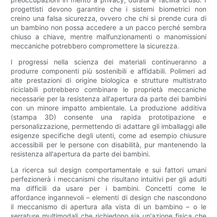
progettisti devono garantire che i sistemi biometrici non
creino una falsa sicurezza, ovvero che chi si prende cura di
un bambino non possa accedere a un pacco perché sembra
chiuso a chiave, mentre malfunzionamenti o manomissioni
meccaniche potrebbero compromettere la sicurezza.
I progressi nella scienza dei materiali continueranno a
produrre componenti più sostenibili e affidabili. Polimeri ad
alte prestazioni di origine biologica e strutture multistrato
riciclabili potrebbero combinare le proprietà meccaniche
necessarie per la resistenza all'apertura da parte dei bambini
con un minore impatto ambientale. La produzione additiva
(stampa 3D) consente una rapida prototipazione e
personalizzazione, permettendo di adattare gli imballaggi alle
esigenze specifiche degli utenti, come ad esempio chiusure
accessibili per le persone con disabilità, pur mantenendo la
resistenza all'apertura da parte dei bambini.
La ricerca sul design comportamentale e sui fattori umani
perfezionerà i meccanismi che risultano intuitivi per gli adulti
ma difficili da usare per i bambini. Concetti come le
affordance ingannevoli – elementi di design che nascondono
il meccanismo di apertura alla vista di un bambino – o le
serrature multimodali che richiedono sia un'azione fisica che