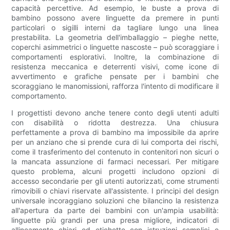
capacità percettive. Ad esempio, le buste a prova di
bambino possono avere linguette da premere in punti
particolari o sigilli interni da tagliare lungo una linea
prestabilita. La geometria dell'imballaggio – pieghe nette,
coperchi asimmetrici o linguette nascoste – può scoraggiare i
comportamenti esplorativi. Inoltre, la combinazione di
resistenza meccanica e deterrenti visivi, come icone di
avvertimento e grafiche pensate per i bambini che
scoraggiano le manomissioni, rafforza l'intento di modificare il
comportamento.
I progettisti devono anche tenere conto degli utenti adulti
con disabilità o ridotta destrezza. Una chiusura
perfettamente a prova di bambino ma impossibile da aprire
per un anziano che si prende cura di lui comporta dei rischi,
come il trasferimento del contenuto in contenitori non sicuri o
la mancata assunzione di farmaci necessari. Per mitigare
questo problema, alcuni progetti includono opzioni di
accesso secondarie per gli utenti autorizzati, come strumenti
rimovibili o chiavi riservate all'assistente. I principi del design
universale incoraggiano soluzioni che bilancino la resistenza
all'apertura da parte dei bambini con un'ampia usabilità:
linguette più grandi per una presa migliore, indicatori di
allineamento chiari ed etichette con istruzioni semplici e