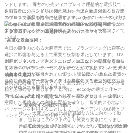
チャイルドレジスタントバッグは、小さなお子様が中身に触れな
者に製品を使い続けてもらうための鍵となります。
ンドします。 両方の小売ディスプレイに理想的な選択肢です
委員会（CPSC）が、ベイプカートリッジを含む大麻製品のチャイ
いよう特別に設計されており、電子タバコの安全性をさらに高め
使いやすく、開閉しやすいチャイルドレジスタント（子供に安全
& 消費者は、ハンドリングとストレージを最適化する長方形
さらに、このスタイルは棚の魅力を向上させ、混雑した小売
ルドレジスタンス包装に関するガイドラインを定めています。製
ます。このセキュリティ強化により、誤飲による損害賠償請求か
な）パッケージを探しましょう。再封可能な留め具、片手で操作
のブロック形状のために使用します。 さらに、サイズが小さ
スペースで商品を際立たせます。 Eccodyのパッケージソリュ
造業者は、製品の安全性を確保し、潜在的な法的措置を回避する
ら貴社を守り、製品安全への取り組みを実証することができま
できる機能、安全にパッケージを開ける方法を分かりやすく説明
ために、これらの規制を遵守する必要があります。
いため、モビリティが保証され、最終的な顧客の利便性が向
ーションは、大麻企業や消費者の機能的および審美的なニー
す。
した説明書などを検討してください。大人が使いやすく、かつチ
連邦規制に加え、各州では大麻製品のチャイルドレジスタント
上します。
ズを満たすために、慎重な構造コンポーネントで構築されて
3
ブランディングの卓越性のためのカスタマイズ：
ブランドイメージの向上
ャイルドレジスタント（子供に安全な）機能を備えたパッケージ
（子供に開けにくい）パッケージに関する独自の要件を定めてい
います。
電子タバコのパッケージをチャイルドレジスタントバッグにアッ
高度な表面技術：
は、ユーザーエクスペリエンス全体を向上させ、顧客ロイヤルテ
る場合があります。製造業者は、自国の最新の規制を常に把握
プグレードすることで、市場におけるブランドイメージと評判の
ィの向上につながります。
今日の競争力のある大麻産業では、ブランディングは顧客の
し、パッケージデザインが必要な基準をすべて満たしていること
向上にもつながります。消費者は製品の安全性に対する意識が高
料金
選択に影響を与える上で重要な役割を果たしています。 UV印
を確認することが不可欠です。チャイルドレジスタント（子供に
まっており、顧客、特に子供の健康を最優先するブランドを選ぶ
製品にチャイルドレジスタンス包装を選択する際には、様々な包
刷、ホットスタンピング、エンボス加工などの高度な表面技
大麻ビジネスは、テキスト、ロゴ、シームレスな統合を介し
開けにくい）パッケージ規制を遵守しないと、罰金、製品リコー
傾向が高まっています。チャイルドレジスタントバッグを使用す
装オプションのコストへの影響を考慮することが重要です。チャ
術 & Eccodyのパッケージソリューションでは、マットと光沢
て独自のアイデンティティを示すことができます。 & デザイ
ル、そしてブランドの評判の低下につながる可能性があります。
ることで、安全性と責任への取り組みをアピールし、業界の競合
イルドレジスタンス包装は、設計と試験の追加要件により、従来
チャイルドレジスタントパッケージの利点
のある仕上げが提供されています。 企業は、これらの資質の
ンにカラフルなパターン。 ブランド認知度の向上に加えて、
消費者の魅力：
他社との差別化を図ることができます。
の包装よりもコストが高くなる可能性があります。しかし、お子
チャイルドレジスタンス（子供に安全な）パッケージは、大麻業
ために会社のアイデンティティを具体化する魅力的なパッケ
このレベルのパーソナライズは、顧客にユニークな確立エク
信頼と信頼性に基づく強力なブランドイメージは、新規顧客の獲
審美的に心地よいだけでなく、魅力的なパッケージングが信
様を誤って飲み込むことを防ぐという観点から、チャイルドレジ
界のメーカー、小売業者、そして消費者にとって多くのメリット
ージを作成する場合があります。
スペリエンスを提供します。
得と既存顧客の維持に役立ちます。お子様を危険から守るために
頼と忠誠心を促進します。 顧客は、eccodyの適切に作られた
スタンス包装へのコストは価値のある投資です。
をもたらします。ベイプカートリッジのパッケージにチャイルド
必要な対策を講じていることを消費者が認識すれば、同等の安全
デザインに惹かれ、信頼性と品質を発散させます。 企業は、
4
Eccodyの市場の利点’Sパッケージングソリューション：
チャイルドレジスタンス包装を使用することで、訴訟、リコー
レジスタンス（子供に安全な）機能を実装することで、企業は安
対策を講じていない他社製品よりも、あなたの製品を選ぶ可能性
意図した視聴者との密接な関係を確立し、審美的に心地よい
ル、誤飲事故に関連する悪評のリスク軽減など、長期的なメリッ
●
差別化する持続可能性：
全性と責任へのコミットメントを示し、消費者や規制当局との信
が高まります。電子タバコ用のチャイルドレジスタントバッグへ
パッケージを利用することにより、クライアントの保持とブ
トを検討してください。チャイルドレジスタンス包装は初期費用
頼関係を築くことができます。また、チャイルドレジスタンス
特に、大麻ビジネスは持続可能な方法に向かって動
の投資は、賢明なビジネス判断であるだけでなく、ブランドを強
ランドアドボカシーを後押しできます。
が高くなる場合がありますが、賠償責任やブランドイメージの面
（子供に安全な）パッケージは、子供が有害物質を誤って摂取す
き、包装はこのシフトのより重要な要素になりまし
化し、顧客ロイヤルティを構築する手段でもあります。
での潜在的な節約効果は、製品メーカーにとって費用対効果の高
るのを防ぎ、医療緊急事態やその他の悪影響のリスクを軽減する
た。 Eccodyは、生分解性でリサイクル可能な材料の使
持続可能性を最優先にすることにより、Eccodyは大麻
長期的な成功を確実にする
い選択肢となります。
のにも役立ちます。
最後に、電子タバコのパッケージをチャイルドレジスタントバッ
用により、持続可能なパッケージの先駆者です。
企業が混雑した産業で区別するのを支援し、同時にエ