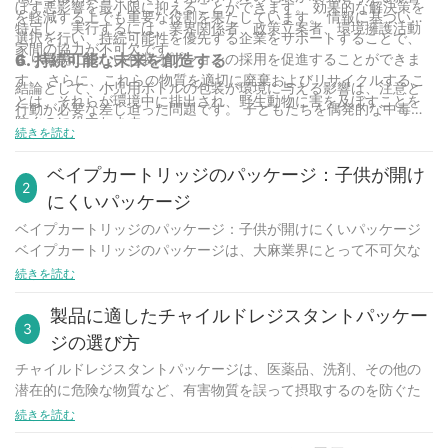
ぼす悪影響を最小限に抑えることができます。 効果的な解決策を
を軽減する上でも重要な役割を果たしています。 情報に基づいた
特定し、実行するには、業界関係者、政策立案者、環境擁護活動
選択を行い、持続可能性を優先する企業をサポートすることで、
家間の協力が不可欠です。
より環境に優しい包装オプションの採用を促進することができま
6. 持続可能な未来を創造する
す。 さらに、これらの物質を適切に廃棄およびリサイクルするこ
結論として、小児用ボトルの包装が環境に与える影響は、注意と
とは、それらが環境中に排出され、野生動物に害を及ぼすことを
行動が必要な差し迫った問題です。 子どもたちを偶発的な中毒か
防ぐのに役立ちます。
ら守るために努力するとき、包装に使用される材料のより広範な
続きを読む
影響を考慮することも同様に重要です。 協力して持続可能な解決
策を模索し、実行することで、地球の健康を損なうことなく子供
ベイプカートリッジのパッケージ：子供が開け
2
たちの安全が守られる未来を築くことができます。 しましょう’持
にくいパッケージ
続可能性を優先し、次世代にポジティブな遺産を残すことに尽力
ベイプカートリッジのパッケージ：子供が開けにくいパッケージ
します。
ベイプカートリッジのパッケージは、大麻業界にとって不可欠な
要素であり、製品の安全な保管と輸送を保証しています。ベイプ
続きを読む
カートリッジのパッケージの重要な特徴の一つは、子供が誤って
飲み込むのを防ぐためのチャイルドレジスタンス機能です。この
製品に適したチャイルドレジスタントパッケー
3
記事では、ベイプカートリッジにおけるチャイルドレジスタンス
ジの選び方
機能の重要性を深く掘り下げ、市場で入手可能な様々なチャイル
チャイルドレジスタントパッケージは、医薬品、洗剤、その他の
ドレジスタンス機能付きパッケージソリューションについて解説
潜在的に危険な物質など、有害物質を誤って摂取するのを防ぐた
します。
めに不可欠です。製品メーカーにとって、子供の安全を確保しな
続きを読む
子供が開けにくいパッケージの必要性
がら大人が使いやすい、適切なチャイルドレジスタントパッケー
子供が開けにくいパッケージは、大麻業界において重要な要件で