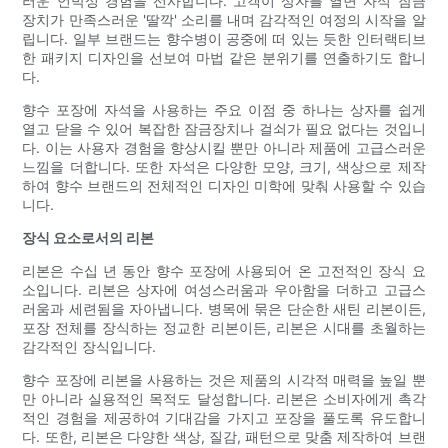
러운 언박싱 경험을 선사합니다. 고객이 상자를 열면 자석 잠금
장치가 만족스러운 '딸깍' 소리를 내며 감각적인 여정의 시작을 알
립니다. 일부 브랜드는 향수병이 공중에 떠 있는 듯한 인터랙티브
한 패키지 디자인을 선보여 마법 같은 분위기를 연출하기도 합니
다.
향수 포장에 자석을 사용하는 주요 이점 중 하나는 상자를 쉽게
열고 닫을 수 있어 복잡한 잠금장치나 걸쇠가 필요 없다는 것입니
다. 이는 사용자 경험을 향상시킬 뿐만 아니라 제품에 고급스러운
느낌을 더합니다. 또한 자석은 다양한 모양, 크기, 색상으로 제작
하여 향수 브랜드의 전체적인 디자인 미학에 맞춰 사용할 수 있습
니다.
장식 요소로서의 리본
리본은 수십 년 동안 향수 포장에 사용되어 온 고전적인 장식 요
소입니다. 리본은 상자에 여성스러움과 우아함을 더하고 고급스
러움과 세련됨을 자아냅니다. 병목에 묶은 단순한 새틴 리본이든,
포장 전체를 장식하는 정교한 리본이든, 리본은 시대를 초월하는
감각적인 장식입니다.
향수 포장에 리본을 사용하는 것은 제품의 시각적 매력을 높일 뿐
만 아니라 실용적인 목적도 달성합니다. 리본은 소비자에게 촉각
적인 경험을 제공하여 기대감을 가지고 포장을 풀도록 유도합니
다. 또한, 리본은 다양한 색상, 질감, 패턴으로 맞춤 제작하여 브랜