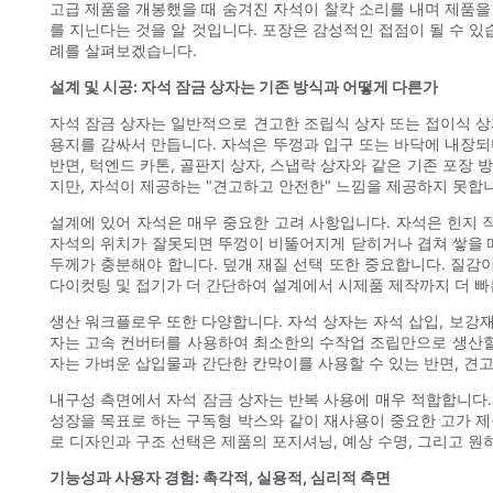
고급 제품을 개봉했을 때 숨겨진 자석이 찰칵 소리를 내며 제품을
를 지닌다는 것을 알 것입니다. 포장은 감성적인 접점이 될 수 있
례를 살펴보겠습니다.
설계 및 시공: 자석 잠금 상자는 기존 방식과 어떻게 다른가
자석 잠금 상자는 일반적으로 견고한 조립식 상자 또는 접이식 상
용지를 감싸서 만듭니다. 자석은 뚜껑과 입구 또는 바닥에 내장되
반면, 턱엔드 카톤, 골판지 상자, 스냅락 상자와 같은 기존 포장
지만, 자석이 제공하는 "견고하고 안전한" 느낌을 제공하지 못합
설계에 있어 자석은 매우 중요한 고려 사항입니다. 자석은 힌지 
자석의 위치가 잘못되면 뚜껑이 비뚤어지게 닫히거나 겹쳐 쌓을 때
두께가 충분해야 합니다. 덮개 재질 선택 또한 중요합니다. 질감이
다이컷팅 및 접기가 더 간단하여 설계에서 시제품 제작까지 더 빠
생산 워크플로우 또한 다양합니다. 자석 상자는 자석 삽입, 보강재
자는 고속 컨버터를 사용하여 최소한의 수작업 조립만으로 생산할 
자는 가벼운 삽입물과 간단한 칸막이를 사용할 수 있는 반면, 견고
내구성 측면에서 자석 잠금 상자는 반복 사용에 매우 적합합니다.
성장을 목표로 하는 구독형 박스와 같이 재사용이 중요한 고가 제
로 디자인과 구조 선택은 제품의 포지셔닝, 예상 수명, 그리고 원
기능성과 사용자 경험: 촉각적, 실용적, 심리적 측면