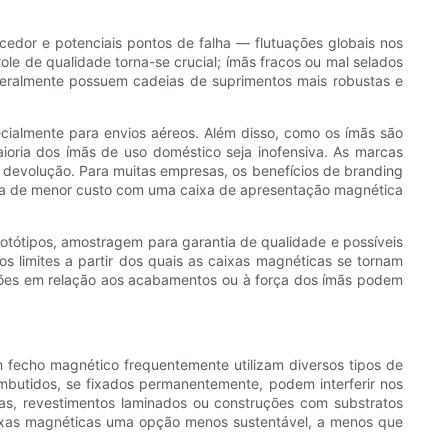
edor e potenciais pontos de falha — flutuações globais nos
le de qualidade torna-se crucial; ímãs fracos ou mal selados
geralmente possuem cadeias de suprimentos mais robustas e
ialmente para envios aéreos. Além disso, como os ímãs são
oria dos ímãs de uso doméstico seja inofensiva. As marcas
e devolução. Para muitas empresas, os benefícios de branding
erna de menor custo com uma caixa de apresentação magnética
otótipos, amostragem para garantia de qualidade e possíveis
 limites a partir dos quais as caixas magnéticas se tornam
sões em relação aos acabamentos ou à força dos ímãs podem
 fecho magnético frequentemente utilizam diversos tipos de
mbutidos, se fixados permanentemente, podem interferir nos
cas, revestimentos laminados ou construções com substratos
aixas magnéticas uma opção menos sustentável, a menos que