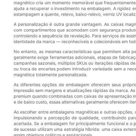
magnético cria um momento memorável que frequentemente r
ajuda a recuperar o investimento na embalagem. A rigidez e
estampagem a quente, relevo, baixo-relevo, verniz UV locali
A personalização é outra grande vantagem. As caixas magné
com compartimentos que acomodam com segurança produtos 
controlando a sequência de revelação. Para serviços de assi
identidade da marca — reconhecíveis e colecionáveis ​​em to
No entanto, as mesmas características que permitem alta 
geralmente exige ferramentas adicionais, etapas de fabric
campanhas sazonais, múltiplos SKUs ou iterações rápidas d
ou troca de encartes podem introduzir variedade sem a n
magnética totalmente personalizada.
As diferentes opções de embalagem oferecem seus próprios
impressão sem margens e atualizações rápidas da marca. As
premium quando combinadas com caixas de apresentação int
e de baixo custo, essas alternativas geralmente oferecem ite
Ao escolher entre embalagens magnéticas e outras opções,
impulsionando a percepção de qualidade, contribuindo par
acertada. Se a embalagem for principalmente funcional e o 
de sucesso utilizam uma estratégia híbrida: uma caixa exte
assim objetivos práticos e aspiracionais.