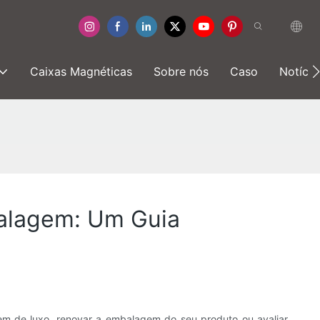
Caixas Magnéticas
Sobre nós
Caso
Notícia
alagem: Um Guia
m de luxo, renovar a embalagem do seu produto ou avaliar