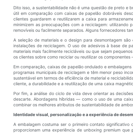
Dito isso, a sustentabilidade não é uma questão de preto e 
útil em comparação com caixas de papelão dobráveis ​​desca
clientes guardarem e reutilizarem a caixa para armazenamen
minimizem as preocupações com a reciclagem: utilizando p
removíveis ou facilmente separados. Alguns fornecedores tamb
A seleção de materiais e o design para desmontagem são 
instalações de reciclagem. O uso de adesivos à base de pa
materiais mais facilmente recicláveis ​​ou que sejam pequen
os clientes sobre como reciclar ou reutilizar os componentes
Em comparação, caixas de papelão ondulado e embalagens dob
programas municipais de reciclagem e têm menor peso inco
sustentável em termos de eficiência de material e reciclabilid
cliente, a durabilidade e a reutilização de uma caixa magné
Por fim, a análise do ciclo de vida deve orientar as decisõ
descarte. Abordagens híbridas — como o uso de uma caix
combinar os melhores atributos de sustentabilidade de am
Identidade visual, personalização e a experiência de des
A embalagem costuma ser o primeiro contato significativo 
proporcionam uma experiência de unboxing premium que po