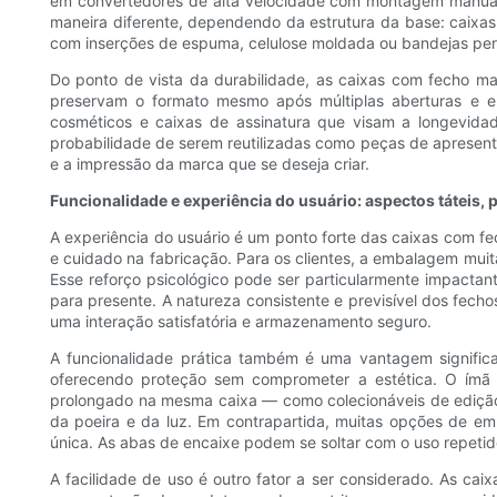
em convertedores de alta velocidade com montagem manual m
maneira diferente, dependendo da estrutura da base: caixas 
com inserções de espuma, celulose moldada ou bandejas per
Do ponto de vista da durabilidade, as caixas com fecho 
preservam o formato mesmo após múltiplas aberturas e en
cosméticos e caixas de assinatura que visam a longevid
probabilidade de serem reutilizadas como peças de apresenta
e a impressão da marca que se deseja criar.
Funcionalidade e experiência do usuário: aspectos táteis, 
A experiência do usuário é um ponto forte das caixas com 
e cuidado na fabricação. Para os clientes, a embalagem muita
Esse reforço psicológico pode ser particularmente impacta
para presente. A natureza consistente e previsível dos fech
uma interação satisfatória e armazenamento seguro.
A funcionalidade prática também é uma vantagem signific
oferecendo proteção sem comprometer a estética. O ímã 
prolongado na mesma caixa — como colecionáveis ​​de edi
da poeira e da luz. Em contrapartida, muitas opções de e
única. As abas de encaixe podem se soltar com o uso repeti
A facilidade de uso é outro fator a ser considerado. As 