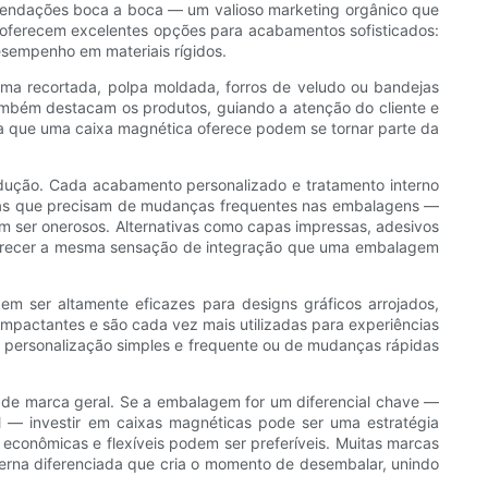
mendações boca a boca — um valioso marketing orgânico que
m oferecem excelentes opções para acabamentos sofisticados:
esempenho em materiais rígidos.
uma recortada, polpa moldada, forros de veludo ou bandejas
bém destacam os produtos, guiando a atenção do cliente e
rca que uma caixa magnética oferece podem se tornar parte da
dução. Cada acabamento personalizado e tratamento interno
arcas que precisam de mudanças frequentes nas embalagens —
 ser onerosos. Alternativas como capas impressas, adesivos
ferecer a mesma sensação de integração que uma embalagem
m ser altamente eficazes para designs gráficos arrojados,
pactantes e são cada vez mais utilizadas para experiências
personalização simples e frequente ou de mudanças rápidas
de marca geral. Se a embalagem for um diferencial chave —
l — investir em caixas magnéticas pode ser uma estratégia
econômicas e flexíveis podem ser preferíveis. Muitas marcas
terna diferenciada que cria o momento de desembalar, unindo