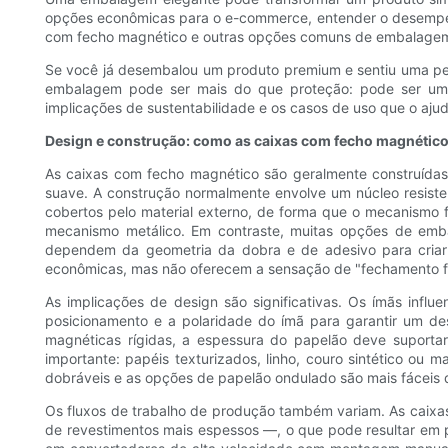
opções econômicas para o e-commerce, entender o desempenho d
com fecho magnético e outras opções comuns de embalagem, 
Se você já desembalou um produto premium e sentiu uma peq
embalagem pode ser mais do que proteção: pode ser um p
implicações de sustentabilidade e os casos de uso que o aj
Design e construção: como as caixas com fecho magnético 
As caixas com fecho magnético são geralmente construídas
suave. A construção normalmente envolve um núcleo resiste
cobertos pelo material externo, de forma que o mecanismo f
mecanismo metálico. Em contraste, muitas opções de em
dependem da geometria da dobra e de adesivo para criar 
econômicas, mas não oferecem a sensação de "fechamento fi
As implicações de design são significativas. Os ímãs inf
posicionamento e a polaridade do ímã para garantir um de
magnéticas rígidas, a espessura do papelão deve suporta
importante: papéis texturizados, linho, couro sintético ou
dobráveis ​​e as opções de papelão ondulado são mais fáceis d
Os fluxos de trabalho de produção também variam. As caixa
de revestimentos mais espessos —, o que pode resultar em 