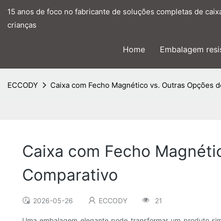
15 anos de foco no fabricante de soluções completas de caix
crianças
Home
Embalagem resis
ECCODY
Caixa com Fecho Magnético vs. Outras Opções 
Caixa com Fecho Magnéti
Comparativo
2026-05-26
ECCODY
21
Uma embalagem elegante pode transformar um produto simp