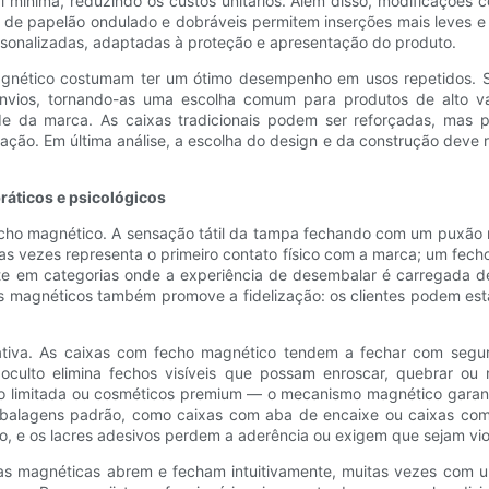
ínima, reduzindo os custos unitários. Além disso, modificações co
de papelão ondulado e dobráveis ​​permitem inserções mais leves e
sonalizadas, adaptadas à proteção e apresentação do produto.
magnético costumam ter um ótimo desempenho em usos repetidos. S
vios, tornando-as uma escolha comum para produtos de alto valor
ade da marca. As caixas tradicionais podem ser reforçadas, mas
ção. Em última análise, a escolha do design e da construção deve re
práticos e psicológicos
fecho magnético. A sensação tátil da tampa fechando com um puxão 
s vezes representa o primeiro contato físico com a marca; um fecho
nte em categorias onde a experiência de desembalar é carregada de
os magnéticos também promove a fidelização: os clientes podem est
ativa. As caixas com fecho magnético tendem a fechar com segur
oculto elimina fechos visíveis que possam enroscar, quebrar ou
ção limitada ou cosméticos premium — o mecanismo magnético gara
mbalagens padrão, como caixas com aba de encaixe ou caixas com l
do, e os lacres adesivos perdem a aderência ou exigem que sejam v
caixas magnéticas abrem e fecham intuitivamente, muitas vezes c