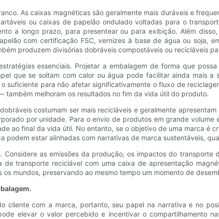
branco. As caixas magnéticas são geralmente mais duráveis ​​e frequ
rtáveis ​​ou caixas de papelão ondulado voltadas para o transport
to a longo prazo, para presentear ou para exibição. Além disso, 
apelão com certificação FSC, vernizes à base de água ou soja, em
ém produzem divisórias dobráveis ​​compostáveis ​​ou recicláveis ​​
estratégias essenciais. Projetar a embalagem de forma que possa
pel que se soltam com calor ou água pode facilitar ainda mais a
os o suficiente para não afetar significativamente o fluxo de recic
 — também melhoram os resultados no fim da vida útil do produto.
ráveis ​​costumam ser mais recicláveis ​​e geralmente apresentam 
rporado por unidade. Para o envio de produtos em grande volume e
ade ao final da vida útil. No entanto, se o objetivo de uma marca é 
tica podem estar alinhadas com narrativas de marca sustentáveis, qu
es. Considere as emissões da produção, os impactos do transporte 
a de transporte reciclável com uma caixa de apresentação magné
bos os mundos, preservando ao mesmo tempo um momento de desemb
embalagem.
do cliente com a marca, portanto, seu papel na narrativa e no p
de elevar o valor percebido e incentivar o compartilhamento na