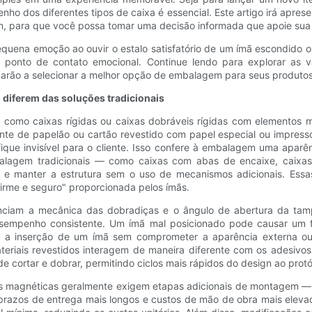
os diferentes tipos de caixa é essencial. Este artigo irá apresenta
para que você possa tomar uma decisão informada que apoie sua m
uena emoção ao ouvir o estalo satisfatório de um ímã escondido ou
onto de contato emocional. Continue lendo para explorar as va
udarão a selecionar a melhor opção de embalagem para seus produtos
diferem das soluções tradicionais
 como caixas rígidas ou caixas dobráveis ​​rígidas com elementos
nte de papelão ou cartão revestido com papel especial ou impres
ique invisível para o cliente. Isso confere à embalagem uma aparên
balagem tradicionais — como caixas com abas de encaixe, caixa
e manter a estrutura sem o uso de mecanismos adicionais. Essas
rme e seguro" proporcionada pelos ímãs.
luenciam a mecânica das dobradiças e o ângulo de abertura da tam
sempenho consistente. Um ímã mal posicionado pode causar um fe
r a inserção de um ímã sem comprometer a aparência externa ou 
 materiais revestidos interagem de maneira diferente com os adesi
e cortar e dobrar, permitindo ciclos mais rápidos do design ao protót
s magnéticas geralmente exigem etapas adicionais de montagem — c
prazos de entrega mais longos e custos de mão de obra mais elevad