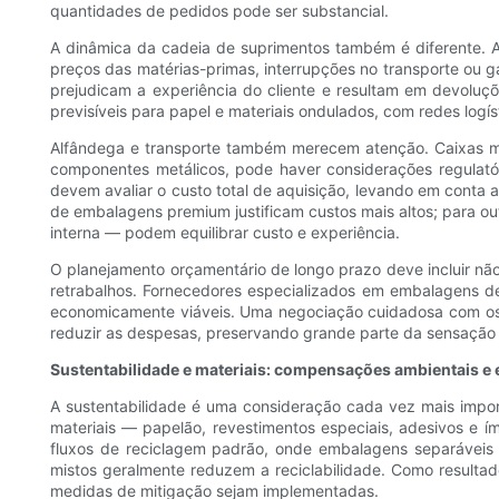
quantidades de pedidos pode ser substancial.
A dinâmica da cadeia de suprimentos também é diferente. A
preços das matérias-primas, interrupções no transporte ou g
prejudicam a experiência do cliente e resultam em devolu
previsíveis para papel e materiais ondulados, com redes log
Alfândega e transporte também merecem atenção. Caixas ma
componentes metálicos, pode haver considerações regulató
devem avaliar o custo total de aquisição, levando em conta 
de embalagens premium justificam custos mais altos; para o
interna — podem equilibrar custo e experiência.
O planejamento orçamentário de longo prazo deve incluir nã
retrabalhos. Fornecedores especializados em embalagens de
economicamente viáveis. Uma negociação cuidadosa com os 
reduzir as despesas, preservando grande parte da sensação
Sustentabilidade e materiais: compensações ambientais e 
A sustentabilidade é uma consideração cada vez mais impor
materiais — papelão, revestimentos especiais, adesivos e 
fluxos de reciclagem padrão, onde embalagens separáveis ​
mistos geralmente reduzem a reciclabilidade. Como result
medidas de mitigação sejam implementadas.