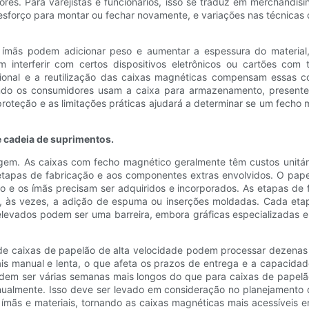
res. Para varejistas e funcionários, isso se traduz em merchandi
s esforço para montar ou fechar novamente, e variações nas técnic
 ímãs podem adicionar peso e aumentar a espessura do material
nterferir com certos dispositivos eletrônicos ou cartões com ta
ional e a reutilização das caixas magnéticas compensam essas co
ando os consumidores usam a caixa para armazenamento, presente
 proteção e as limitações práticas ajudará a determinar se um fecho
 cadeia de suprimentos.
gem. As caixas com fecho magnético geralmente têm custos unitário
s etapas de fabricação e aos componentes extras envolvidos. O pap
e os ímãs precisam ser adquiridos e incorporados. As etapas de fa
s e, às vezes, a adição de espuma ou inserções moldadas. Cada et
elevados podem ser uma barreira, embora gráficas especializadas 
 de caixas de papelão de alta velocidade podem processar dezenas 
is manual e lenta, o que afeta os prazos de entrega e a capacida
em ser várias semanas mais longos do que para caixas de papelã
nualmente. Isso deve ser levado em consideração no planejamento 
ímãs e materiais, tornando as caixas magnéticas mais acessíveis em