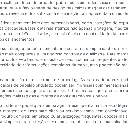
esulta em fotos do produto, publicações em redes sociais e reco
strutural e a flexibilidade de design das caixas magnéticas també
zado, revestimentos soft-touch e laminação tátil apresentam ótimo d
ticas permitem interiores personalizados, como inserções de esp
delicados. Esses detalhes internos não apenas protegem, mas tam
natura ou edições limitadas, a consistência e a continuidade da ma
dos os lançamentos.
personalização também aumentam o custo e a complexidade da pro
ação mais complexas e um rigoroso controle de qualidade. Para m
e produtos — o tempo e o custo de reequipamentos frequentes podem
ecessidade de reformulações completas da caixa, mas podem não o
 pontos fortes em termos de branding. As caixas dobráveis ​​pode
 caixas de papelão ondulado podem ser impressas com mensagens im
ernas ou embalagens de papel kraft. Para marcas que precisam de 
rações mais rápidas e custos de configuração mais baixos.
 considere o papel que a embalagem desempenha na sua estratégia 
a margens de lucro mais altas ou servindo como item colecionáve
produto competir em preço ou atualizações frequentes, opções mais 
rna simples para proteção e economia, combinada com uma caixa in