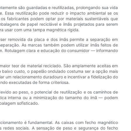
entemente são guardadas e reutilizadas, prolongando sua vida
e. Essa reutilização pode reduzir o impacto ambiental se os
os fabricantes podem optar por materiais sustentáveis ​​que
balagens de papel reciclável e ímãs projetados para serem
para usar com uma tampa magnética rígida.
 ser removida da placa e dos ímãs permite a separação em
 separação. As marcas também podem utilizar ímãs feitos de
lagem. Rotulagem clara e educação do consumidor — informando
maior teor de material reciclado. São amplamente aceitas em
 baixo custo, o papelão ondulado costuma ser a opção mais
criar um relacionamento duradouro e incentivar a fidelização do
ando executadas de forma criteriosa.
devido ao peso, o potencial de reutilização e os caminhos de
tica interna ou a minimização do tamanho do ímã — podem
alagem sofisticado.
osicionamento é fundamental. As caixas com fecho magnético
s redes sociais. A sensação de peso e segurança do fecho