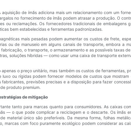
 aquisição de ímãs adiciona mais um relacionamento com um fornec
argalos no fornecimento de ímãs podem atrasar a produção. O contro
ções ou reclamações. Os fornecedores tradicionais de embalagens 
ísticas bem estabelecidas e ferramentas padronizadas.
gnéticas mais pesadas podem aumentar os custos de frete, espec
rias ou de manuseio em alguns canais de transporte, embora a mai
a fabricação, o transporte, o armazenamento e as possíveis taxas d
utras, soluções híbridas — como usar uma caixa de transporte ext
o apenas o preço unitário, mas também os custos de ferramentas, pr
 luxo ou rígidas podem fornecer modelos de custos que mostram os
fabricantes, previsões precisas e a disposição para fazer conces
 de produto premium.
estratégias de mitigação
tante tanto para marcas quanto para consumidores. As caixas com
ímãs — o que pode complicar a reciclagem e o descarte. Os ímãs e
​de material único são preferíveis. Da mesma forma, folhas metáli
ado, marcas com foco puramente ecológico podem considerar as c