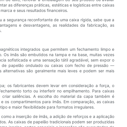
r as diferenças práticas, estéticas e logísticas entre caixas
arca e seus resultados financeiros.
 a segurança reconfortante de uma caixa rígida, sabe que a
ntagens e desvantagens, as realidades da fabricação, as
.
 magnéticos integrados que permitem um fechamento limpo e
so. Os ímãs são embutidos na tampa e na base, muitas vezes
cia sofisticada e uma sensação tátil agradável, sem expor o
s de papelão ondulado ou caixas com fecho de pressão —
 alternativas são geralmente mais leves e podem ser mais
pa; os fabricantes devem levar em consideração a força, o
chamento torto ou interferir no empilhamento. Para caixas
criar saliências. A escolha do material da capa também é
vos e os compartimentos para ímãs. Em comparação, as caixas
ipo e maior flexibilidade para formatos irregulares.
omo a inserção de ímãs, a adição de reforços e a aplicação
os. As caixas de papelão tradicionais podem ser produzidas