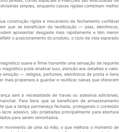
mo janelas, cortes especiais e inserções são executadas de
 divisórias simples, enquanto caixas rígidas combinam melhor
ua construção rígida e mecanismo de fechamento confiável
 que se beneficiam da reutilização — joias, eletrônicos,
 podem apresentar desgaste mais rapidamente e têm menor
fletir o posicionamento do produto, o ciclo de vida esperado
magnético suave e firme transmite uma sensação de requinte
 magnético pode sinalizar luxo, atenção aos detalhes e valor.
 emoção — relógios, perfumes, eletrônicos de ponta e itens
ar mais propensos a guardar e reutilizar caixas que oferecem
ança sem a necessidade de travas ou adesivos adicionais,
 manchar. Para itens que se beneficiam de armazenamento
nte que a tampa permaneça fechada, protegendo o conteúdo
acre adesivo, são projetadas principalmente para abertura
iolados para serem remontados.
om um movimento de uma só mão, o que melhora o momento de