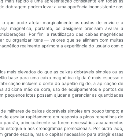
sing mais rápido e uma apresentação consistente em todas as
as de dobragem podem levar a uma aparência inconsistente nas
, o que pode afetar marginalmente os custos de envio e a
rja magnética, portanto, os designers precisam avaliar a
nsiderações. Por fim, a reutilização das caixas magnéticas
ar ou organizar itens — valores que se alinham com muitas
 magnético realmente aprimora a experiência do usuário com o
s mais elevados do que as caixas dobráveis ​​simples ou as
elão base para uma caixa magnética rígida é mais espesso e
bricação incluem o corte do papelão rígido, a aplicação de
apa adiciona mão de obra, uso de equipamentos e pontos de
em pequenos lotes possam ajudar a gerenciar as quantidades
de milhares de caixas dobráveis ​​simples em pouco tempo; a
de de escalar rapidamente em resposta a picos repentinos de
o padrão, principalmente se forem necessários acabamentos
de estoque e nos cronogramas promocionais. Por outro lado,
 grande escala, mas o capital necessário para atingir essas