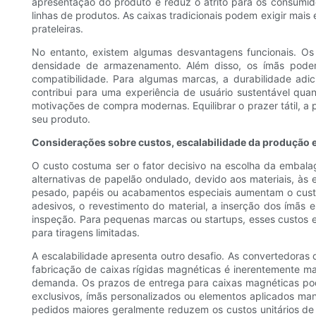
apresentação do produto e reduz o atrito para os consumido
linhas de produtos. As caixas tradicionais podem exigir mai
prateleiras.
No entanto, existem algumas desvantagens funcionais. Os
densidade de armazenamento. Além disso, os ímãs podem i
compatibilidade. Para algumas marcas, a durabilidade adic
contribui para uma experiência de usuário sustentável qu
motivações de compra modernas. Equilibrar o prazer tátil, a
seu produto.
Considerações sobre custos, escalabilidade da produção e
O custo costuma ser o fator decisivo na escolha da embala
alternativas de papelão ondulado, devido aos materiais, à
pesado, papéis ou acabamentos especiais aumentam o custo 
adesivos, o revestimento do material, a inserção dos ímã
inspeção. Para pequenas marcas ou startups, esses custos 
para tiragens limitadas.
A escalabilidade apresenta outro desafio. As convertedoras
fabricação de caixas rígidas magnéticas é inerentemente ma
demanda. Os prazos de entrega para caixas magnéticas pod
exclusivos, ímãs personalizados ou elementos aplicados ma
pedidos maiores geralmente reduzem os custos unitários de 