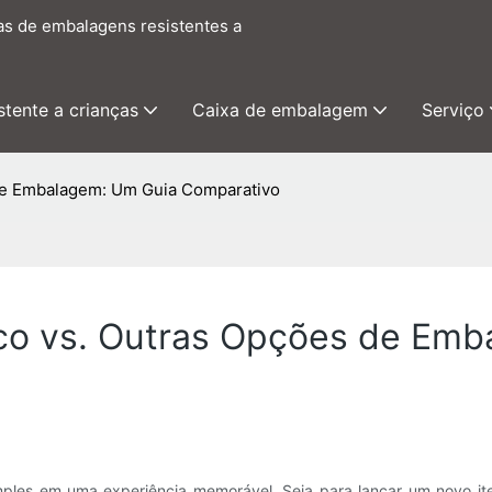
as de embalagens resistentes a
tente a crianças
Caixa de embalagem
Serviço
de Embalagem: Um Guia Comparativo
co vs. Outras Opções de Emb
les em uma experiência memorável. Seja para lançar um novo ite