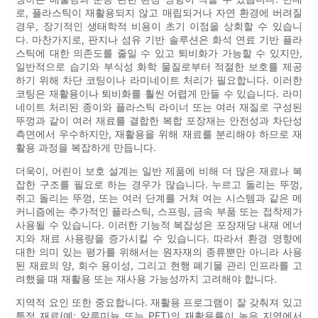
로, 플라스틱이 재활용되지 않고 매립되거나 자연 환경에 버려질
경우, 장기적인 생태학적 비용이 초기 이점을 상회할 수 있습니
다. 마찬가지로, 판지나 섬유 기반 솔루션은 화석 연료 기반 플라
스틱에 대한 의존도를 줄일 수 있고 퇴비화가 가능할 수 있지만,
일반적으로 습기와 부식성 화학 물질로부터 적절한 보호를 제공
하기 위해 차단 코팅이나 라미네이트 처리가 필요합니다. 이러한
코팅은 재활용이나 퇴비화를 훨씬 어렵게 만들 수 있습니다. 라미
네이트 처리된 종이와 플라스틱 라이너 또는 여러 재질로 구성된
뚜껑과 같이 여러 재료를 결합한 복합 포장재는 안전성과 차단성
측면에서 우수하지만, 재활용을 위해 재료를 분리해야 하므로 재
활용 과정을 복잡하게 만듭니다.
더욱이, 어린이 보호 설계는 일반 제품에 비해 더 많은 재료나 복
잡한 구조를 필요로 하는 경우가 많습니다. 누르고 돌리는 뚜껑,
쥐고 돌리는 뚜껑, 또는 여러 단계를 거쳐 여는 시스템과 같은 메
커니즘에는 추가적인 플라스틱, 스프링, 금속 부품 또는 접착제가
사용될 수 있습니다. 이러한 기능적 복잡성은 포장재당 내재 에너
지와 재료 사용량을 증가시킬 수 있습니다. 따라서 환경 영향에
대한 의미 있는 평가를 위해서는 원자재의 종류뿐만 아니라 사용
된 재료의 양, 회수 용이성, 그리고 현행 폐기물 관리 인프라를 고
려했을 때 재활용 또는 재사용 가능성까지 고려해야 합니다.
지역적 요인 또한 중요합니다. 재활용 프로그램이 잘 갖춰져 있고
특정 재료(예: 알루미늄 또는 PET)의 재활용률이 높은 지역에서