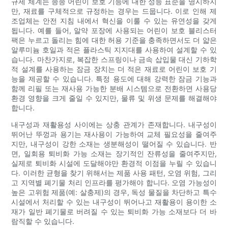
규제 체계는 종종 어린이 보호 기능에 대한 성능 표준을 명시하지
만, 재료를 구체적으로 규정하는 경우는 드뭅니다. 이로 인해 제
조업체는 안전 지침 내에서 혁신을 이룰 수 있는 유연성을 갖게
됩니다. 예를 들어, 알약 포장에 사용되는 어린이 보호 블리스터
팩은 누르고 돌리는 힘에 대한 허용 기준을 충족하면서도 더 얇은
알루미늄 호일과 적은 플라스틱 지지대를 사용하여 설계할 수 있
습니다. 마찬가지로, 복잡한 스프링이나 금속 삽입물 대신 기하학
적 설계를 사용하는 잠금 장치는 더 적은 재료로 어린이 보호 기
능을 제공할 수 있습니다. 특정 용도에 대해 강력한 잠금 기능과
함께 리필 또는 재사용 가능한 분배 시스템으로 전환하면 사용당
환경 영향을 크게 줄일 수 있지만, 물류 및 위생 문제를 해결해야
합니다.
내구성과 재활용성 사이에는 상충 관계가 존재합니다. 내구성이
뛰어난 뚜껑과 용기는 재사용이 가능하여 교체 필요성을 줄여주
지만, 내구성이 강한 소재는 생분해성이 떨어질 수 있습니다. 반
면, 일회용 퇴비화 가능 소재는 장기적인 잔류성을 줄여주지만,
실제로 퇴비화 시설에 도달해야만 환경적 이점을 누릴 수 있습니
다. 이러한 균형을 찾기 위해서는 제품 사용 패턴, 오염 위험, 그리
고 지역별 폐기물 처리 인프라를 평가해야 합니다. 오염 가능성이
높은 고위험 제품(예: 살충제)의 경우, 독성 물질을 차단하고 특수
시설에서 처리할 수 있는 내구성이 뛰어나고 재활용이 용이한 소
재가 일반 폐기물로 버려질 수 있는 퇴비화 가능 소재보다 더 바
람직할 수 있습니다.