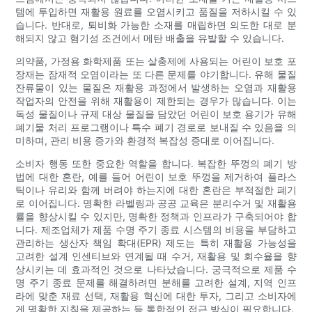
템에 투입하면 재활용 원료를 오염시키고 품질을 저하시킬 수 있
습니다. 반대로, 퇴비화 가능한 소재를 매립하면 의도한 대로 분
해되지 않고 혐기성 조건에서 메탄 배출을 유발할 수 있습니다.
의약품, 가정용 화학제품 또는 살충제에 사용되는 어린이 보호 포
장재는 잠재적 오염이라는 또 다른 문제를 야기합니다. 유해 물질
잔류물이 있는 물질은 재활용 과정에서 발생하는 오염과 재활용
작업자의 안전을 위해 재활용이 제한되는 경우가 많습니다. 이는
독성 물질이나 규제 대상 물질을 담았던 어린이 보호 용기가 유해
폐기물 처리 프로그램이나 특수 폐기 경로로 보내질 수 있음을 의
미하며, 관리 비용 증가와 환경적 복잡성 증대로 이어집니다.
소비자 행동 또한 중요한 역할을 합니다. 복잡한 뚜껑의 폐기 방
법에 대한 혼란, 예를 들어 어린이 보호 뚜껑을 제거하여 플라스
틱이나 유리와 함께 버려야 하는지에 대한 혼란은 부적절한 폐기
로 이어집니다. 명확한 라벨링과 공공 교육은 분리수거 및 재활용
률을 향상시킬 수 있지만, 명확한 정책과 인프라가 구축되어야 합
니다. 제조업체가 제품 수명 주기 종료 시스템의 비용을 부담하고
관리하는 생산자 책임 확대(EPR) 제도는 특히 재활용 가능성을
고려한 설계 인센티브와 연계될 때 수거, 재활용 및 회수율을 향
상시키는 데 효과적인 것으로 나타났습니다. 궁극적으로 제품 수
명 주기 종료 문제를 해결하려면 분해를 고려한 설계, 지역 인프
라에 맞춘 재료 선택, 재활용 혁신에 대한 투자, 그리고 소비자에
게 명확한 지침을 제공하는 등 통합적인 접근 방식이 필요합니다.