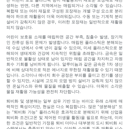
생하는 반면, 다른 지역에서는 매립되거나 소각될 수 있습니다.
복합재 또는 여러 재질로 구성된 포장재는 개별 구성 요소로 분리
해야 하므로 재활용이 더욱 어려워집니다. 수동 또는 기계적 분리
설비가 갖춰지지 않은 경우, 이러한 포장재는 일반적으로 재활용
되지 않습니다.
어린이 보호용 소재를 매립하면 공간 부족, 침출수 발생, 장기적
인 잔류성 등의 문제가 발생합니다. 매립된 플라스틱은 분해되는
데 수십 년에서 수백 년이 걸릴 수 있으며, 미세 플라스틱으로 분
해되어 생태계와 건강에 지속적인 위험을 초래합니다. 금속은 일
반적으로 불활성 상태로 남아 있지만 매립 공간을 차지하고 자원
회수 기회를 낭비하게 됩니다. 알루미늄과 같은 금속은 1차 생산
에 비해 상대적으로 적은 에너지로 무한정 재활용할 수 있기 때문
입니다. 소각이나 에너지 회수 공정은 부피를 줄이고 전기를 생산
할 수 있지만, 시설에 고도의 오염 방지 설비가 갖춰져 있지 않으
면 온실가스와 유해 물질을 배출할 수 있습니다. 더욱이 소각은
물질 재활용 가능성을 완전히 차단합니다.
퇴비화 및 생분해는 일부 섬유 기반 또는 바이오 유래 소재에 매
력적인 특성이지만, 현실은 다소 복잡합니다. 많은 "생분해성" 또
는 "퇴비화 가능" 플라스틱은 효과적으로 분해되기 위해 산업용
퇴비화 조건(고온 및 제어된 미생물 활동)을 필요로 하는데, 이러
한 조건은 일반적인 가정용 퇴비 더미나 대부분의 도시 퇴비화 시
스템에서는 충족되지 않습니다. 이러한 소재를 기존 재활용 시스