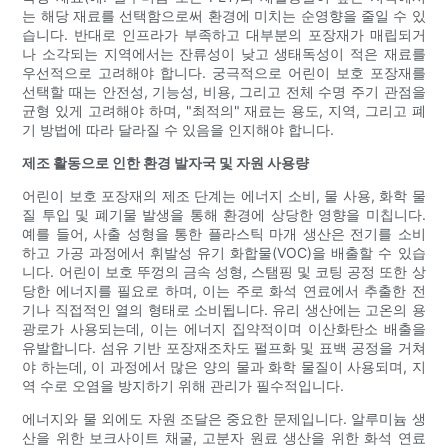
는 해당 재료를 선택함으로써 환경에 미치는 순영향을 줄일 수 있
습니다. 반대로 인프라가 부족하고 대부분의 포장재가 매립되거
나 소각되는 지역에서는 잔류성이 낮고 생태독성이 적은 재료를
우선적으로 고려해야 합니다. 궁극적으로 어린이 보호 포장재를
선택할 때는 안전성, 기능성, 비용, 그리고 전체 수명 주기 관점을
균형 있게 고려해야 하며, "최적의" 재료는 용도, 지역, 그리고 폐
기 방법에 따라 달라질 수 있음을 인지해야 합니다.
제조 활동으로 인한 환경 발자국 및 자원 사용량
어린이 보호 포장재의 제조 단계는 에너지 소비, 물 사용, 화학 물
질 투입 및 폐기물 발생을 통해 환경에 상당한 영향을 미칩니다.
예를 들어, 사출 성형을 통한 플라스틱 마개 생산은 전기를 소비
하고 가공 과정에서 휘발성 유기 화합물(VOC)을 배출할 수 있습
니다. 어린이 보호 뚜껑의 금속 성형, 스탬핑 및 코팅 공정 또한 상
당한 에너지를 필요로 하며, 이는 주로 화석 연료에서 추출한 전
기나 직접적인 열의 형태로 소비됩니다. 유리 생산에는 고온의 용
광로가 사용되는데, 이는 에너지 집약적이며 이산화탄소 배출을
유발합니다. 섬유 기반 포장재조차도 펄프화 및 표백 공정을 거쳐
야 하는데, 이 과정에서 많은 양의 물과 화학 물질이 사용되며, 지
역 수로 오염을 방지하기 위해 관리가 필수적입니다.
에너지와 물 외에도 자원 조달은 중요한 문제입니다. 알루미늄 생
산을 위한 보크사이트 채굴, 고분자 원료 생산을 위한 화석 연료