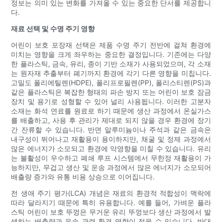
정보는 의미 있는 변화를 가져올 수 있는 중요한 단서를 제공합니
다.
재료 선택 및 수명 주기 영향
어린이 보호 포장재 선택은 제품 수명 주기 전반에 걸쳐 환경에
미치는 영향을 크게 좌우하는 중요한 결정입니다. 기존에는 다양
한 플라스틱, 금속, 유리, 종이 기반 소재가 사용되었으며, 각 소재
는 원자재 추출부터 폐기까지 환경에 각기 다른 영향을 미칩니다.
고밀도 폴리에틸렌(HDPE), 폴리프로필렌(PP), 폴리스티렌(PS)과
같은 플라스틱은 복잡한 형태의 파손 방지 또는 어린이 보호 잠금
장치 및 용기로 성형할 수 있어 널리 사용됩니다. 이러한 고분자
소재는 화석 연료를 원료로 하기 때문에 생산 과정에서 온실가스
를 배출하고, 사용 후 관리가 제대로 되지 않을 경우 환경에 장기
간 잔류할 수 있습니다. 반면 알루미늄이나 주석과 같은 금속은
내구성이 뛰어나고 재활용이 용이하지만, 채굴 및 정제 과정에서
많은 에너지가 소모되고 환경에 악영향을 미칠 수 있습니다. 유리
는 불활성이 우수하고 폐쇄 루프 시스템에서 무한정 재활용이 가
능하지만, 무겁고 생산 및 운송 과정에서 많은 에너지가 소모되어
배출량 증가와 유통 비용 상승으로 이어집니다.
전 생애 주기 평가(LCA) 개념은 재료의 환경적 적합성이 맥락에
따라 달라지기 때문에 특히 유용합니다. 예를 들어, 가벼운 플라
스틱 어린이 보호 뚜껑은 무거운 유리 뚜껑보다 생산 과정에서 발
생하는 배출량과 운송 관련 환경 영향이 적을 수 있습니다. 반대