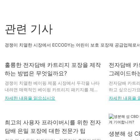
관련 기사
경쟁이 치열한 시장에서 ECCODY는 어린이 보호 포장재 공급업체로서
훌륭한 전자담배 카트리지 포장을 제작
전자담배 카
하는 방법은 무엇일까요?
그레이드하는
경쟁이 치열한 베이핑 제품 시장에서 두각을 나타
전자담배 카트리
내려면 매력적인 베이핑 카트리지 패키지를 제작
하고 싶으신가요
하는 것이 필수적입니다. 잘 디자인된 패키지는 제
요소는 고객 유
자세한 내용을 읽으십시오
자세한 내용을 
품을 보호할 뿐만 아니라 고객을 유치하는 마케팅
눈길을 사로잡는
도구 역할도 합니다. 이 글에서는 기능성과 시각적
핵심 요소입니다
매력을 모두 갖춘 베이핑 카트리지 패키지를 제작
기능까지, 전자
최고의 사용자 프라이버시를 위한 전자
하기 위해 고려해야 할 핵심 요소들을 살펴보겠습
이게 하고 경쟁
니다.
무궁무진합니다.
담배 은밀 포장에 대한 전문가 팁
생분해 성 C
어올려 소비자에