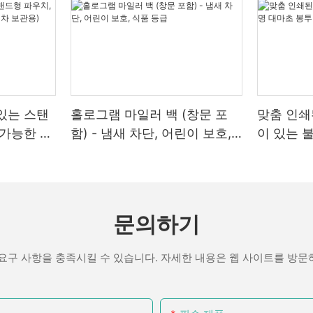
냅니다.
어하고 항상 멋지고 트렌디하게 
니다
다. 경쟁이 치열한 이 연령대에 맞
제공하는 것은 매출 증대에 큰 도
지 포장의 세계에서는 품질이 중
에 대한 수요
다. 또한, 타겟 고객층에 맞춰 독
질 소재와 인쇄 기술에 투자하면 포
장을 맞춤 제작하는 것이 중요합니
 느낌을 더해 소비자에게 프리미
이, 생분해 성 폴리머와 같은 재
ECCODY는 독특하고 매력적인 요
상을 줄 수 있습니다. 양각 용지,
가능한 골판지는 현재 포장 부문에서
전자담배용 포장 상자 잠재적 소
광 마감 등을 활용하여 포장에 세
경 관련 소비자에게 호소하는 것 외
있는 스탠
홀로그램 마일러 백 (창문 포
맞춤 인쇄
수 있는 것.
해 보세요.
 포장은 폐기물을 줄이기위한 규정
 가능한 마
함) - 냄새 차단, 어린이 보호,
이 있는 
 이러한 변화는 기업이 지속 가능한
마케팅용 포장 전자담배 시장은 
에도 포장의 구조에도 신경 써야 합
관용)
식품 등급
 치열한 경쟁 산업에서 혜택을 유
인 제품들로 가득 찬 치열한 경쟁
되고 견고한 포장은 내용물을 보호할
법을 보여줍니다.
습니다. 이러한 시장에서 제품 포
체적인 외관을 향상시킵니다. 안전
매 결정과 브랜드 충성도에 중요한
보호 삽입물, 쉽게 열 수 있는 디자인
다. 포장 디자인은 매출 성패를 좌
 추가하여 포장의 기능성과 사용자
성:
문의하기
라, 언박싱 영상을 시청하는 사람
 것을 고려해 보세요.
적인 영향을 줄 수 있습니다. 포장
장은 환경 운동뿐만 아니라 소비자
에 따르면, 일관된 맞춤형 포장을
가세요
을 증가시키는 접근법입니다. 오늘
요구 사항을 충족시킬 수 있습니다. 자세한 내용은 웹 사이트를 방
배 브랜드는 고객 유지율이 32% 
환경 책임과 같은 가치를 공유하는
(Packaging Digest 2025).
지 패키징의 수준을 한 단계 높이
. Eccody의 생분해 성 상자와
전자담배 포장을 개선하여 더욱 
드를 파악하고 디자인 및 패키징 혁
한 포장 옵션에 투자하는 회사는 경
인 모습을 연출할 수 있는 몇 가지
것이 필수적입니다. 다양한 모양,