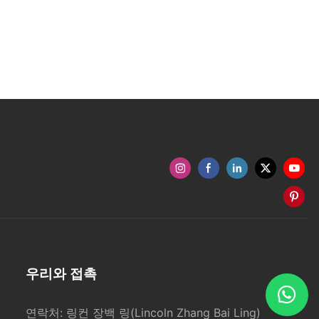
형 전자담배 포
도를 높일 수 있
것은 매우 중요
티 구축은 마케팅
가치를 향상시키는
 부여할 수 있
오 포장 디자인은
. 비록 정확한
맞춤형 전자담배
지만, 소비자가
 일관된 특징이
각 로고, 질감
, 모든 베이프
할 수 있습니다.
 있는 독창적인
합니다.
우리와 접촉
적 정체성을 구
합니다.
 독특한 느낌을
연락처: 링컨 장백 링(Lincoln Zhang Bai Ling)
고를 제작하세