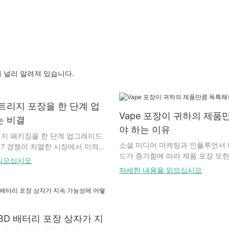
 널리 알려져 있습니다.
트리지 포장을 한 단계 업
Vape 포장이 귀하의 제품
 비결
야 하는 이유
지 패키징을 한 단계 업그레이드
소셜 미디어 마케팅과 인플루언서
? 경쟁이 치열한 시장에서 미적인
드가 증가함에 따라 제품 포장 또
치에 매우 중요한 역할을 합니다.
읽으십시오
이나 독창적이고 현대적이어야 합
 패키징은 성공 여부를 결정짓는
자세한 내용을 읽으십시오
램, 틱톡 등 소셜 미디어 플랫폼에
. 독창적인 디자인부터 혁신적인
싱 영상이 있으며, 이러한 영상들
담배 카트리지 패키징을 한층 돋보
니스 매출에 큰 영향을 미칠 수 있
 제품들과 차별화할 수 있는 방법은
이러한 언박싱 영상들은 제품 포장
 이 글에서는 패키징을 한 단계 끌
BD 배터리 포장 상자가 지
성을 부여하며, 독특하고 매력적인
게 강렬한 인상을 남길 수 있는 몇