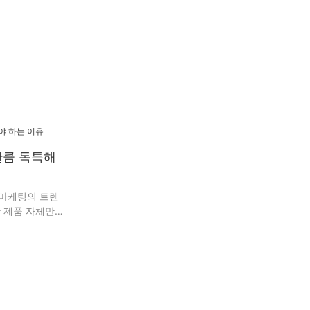
만큼 독특해
 마케팅의 트렌
한 제품 자체만큼
니다. 인스타그
는 수많은 언박
은 여러분의 비즈
습니다.
에 상당한 중요
 포장은 밋밋하