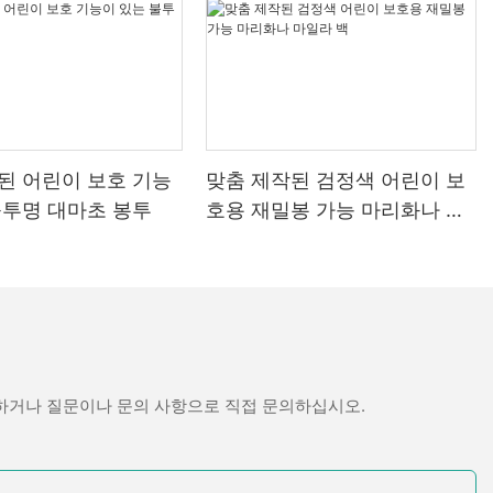
보이고 싶어합니
는 포장 상자를
움이 될 것입니
특한 전자담배 포
다.
소가 많습니다.
비자를 끌어들일
된 어린이 보호 기능
맞춤 제작된 검정색 어린이 보
불투명 대마초 봉투
호용 재밀봉 가능 마리화나 마
독특하고 매력적
일라 백
 시장으로 변모했
장은 소비자의 구
 영향을 미칩니
우할 뿐만 아니
들에게까지 간접
 업계 전문가들
 사용하는 전자담
문하거나 질문이나 문의 사항으로 직접 문의하십시오.
더 높다고 합니다
매력적인 전체적
 방법을 소개합