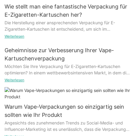
Wie stellt man eine fantastische Verpackung für
E-Zigaretten-Kartuschen her?
Die Herstellung einer ansprechenden Verpackung für E-
Zigaretten-Kartuschen ist entscheidend, um sich im
wettbewerbsintensiven Markt für E-Zigarettenprodukte
Weiterlesen
abzuheben. Eine gut gestaltete Verpackung schützt nicht nur
das Produkt, sondern dient auch als Marketinginstrument zur
Geheimnisse zur Verbesserung Ihrer Vape-
Kundengewinnung. In diesem Artikel besprechen wir die
Kartuschenverpackung
wichtigsten Aspekte, die bei der Herstellung von Verpackungen
Möchten Sie Ihre Verpackung für E-Zigaretten-Kartuschen
für E-Zigaretten-Kartuschen zu berücksichtigen sind, um
optimieren? In einem wettbewerbsintensiven Markt, in dem die
sicherzustellen, dass diese sowohl funktional als auch optisch
Ästhetik eine entscheidende Rolle bei der Kundengewinnung
ansprechend sind.
Weiterlesen
spielt, kann eine ansprechende Verpackung den Unterschied
ausmachen. Von einzigartigen Designs bis hin zu innovativen
Gestaltung auffälliger Grafiken
Funktionen gibt es unzählige Möglichkeiten, Ihre Verpackung
aufzuwerten und sich von der Konkurrenz abzuheben. In
Bei der Verpackung von E-Zigaretten-Kartuschen ist das
Warum Vape-Verpackungen so einzigartig sein
diesem Artikel enthüllen wir einige Geheimnisse, mit denen Sie
Design entscheidend. Auffällige Grafiken heben Ihr Produkt im
sollten wie Ihr Produkt
Ihre Verpackung auf die nächste Stufe heben und einen
Regal hervor und wecken das Interesse potenzieller Kunden.
Angesichts des zunehmenden Trends zu Social-Media- und
bleibenden Eindruck bei Ihren Kunden hinterlassen können.
Ziehen Sie die Zusammenarbeit mit einem professionellen
Influencer-Marketing ist es unerlässlich, dass die Verpackung
Grafikdesigner in Betracht, der ein einzigartiges und visuell
Ihres Produkts genauso einzigartig und modern ist wie das