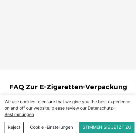
FAQ Zur E-Zigaretten-Verpackung
1
Welcher Unternehmenstyp Sind Sie?
We use cookies to ensure that we give you the best experience
on and off our website. please review our
Datenschutz-
Bestimmungen
2
Welche Dienstleistungen Bieten Sie An?
Reject
Cookie -Einstellungen
STIMMEN SIE JETZT ZU
3
Was Sind Die Merkmale Ihrer Produkte?