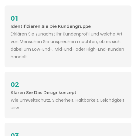
Lagerung, des
Lagerung, des
leichten Verlusts
leichten Verlusts
01
und der
und der
Identifizieren Sie Die Kundengruppe
Beschädigung
Beschädigung
Erklären Sie zunächst Ihr Kundenprofil und welche Art
von Akkus und
von Akkus und
von Menschen Sie ansprechen möchten, ob es sich
USB-Ladeköpfen
USB-Ladeköpfen
dabei um Low-End-, Mid-End- oder High-End-Kunden
im Alltag
im Alltag
handelt
vollständig
vollständig
berücksichtigt
berücksichtigt
Verwendung für
Verwendung für
Benutzer
Benutzer
02
Klären Sie Das Designkonzept
Wie Umweltschutz, Sicherheit, Haltbarkeit, Leichtigkeit
usw
03