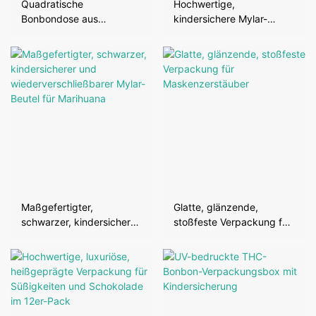
Quadratische
Hochwertige,
Bonbondose aus
kindersichere Mylar-
Weißblech mit
Beutel mit
Kindersicherung, 138 g
abschließbarem
Reißverschluss
Maßgefertigter,
Glatte, glänzende,
schwarzer, kindersicherer
stoßfeste Verpackung für
und
Maskenzerstäuber
wiederverschließbarer
Mylar-Beutel für
Marihuana