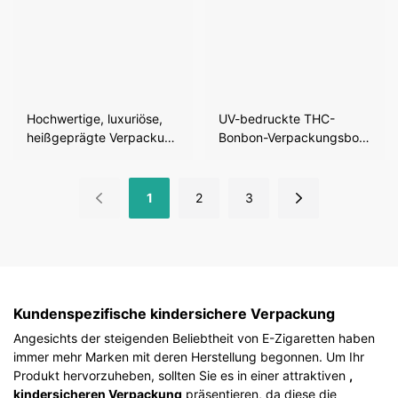
Hochwertige, luxuriöse,
UV-bedruckte THC-
heißgeprägte Verpackung
Bonbon-Verpackungsbox
für Süßigkeiten und
mit Kindersicherung
Schokolade im 12er-Pack
1
2
3
Kundenspezifische kindersichere Verpackung
Angesichts der steigenden Beliebtheit von E-Zigaretten haben
immer mehr Marken mit deren Herstellung begonnen. Um Ihr
Produkt hervorzuheben, sollten Sie es in einer attraktiven
,
kindersicheren Verpackung
präsentieren, da diese die