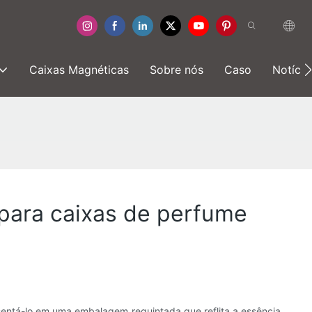
Caixas Magnéticas
Sobre nós
Caso
Notícia
 para caixas de perfume
entá-lo em uma embalagem requintada que reflita a essência