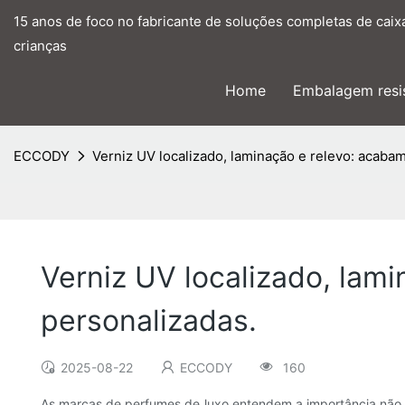
15 anos de foco no fabricante de soluções completas de caix
crianças
Home
Embalagem resis
ECCODY
Verniz UV localizado, laminação e relevo: acaba
Verniz UV localizado, lam
personalizadas.
2025-08-22
ECCODY
160
As marcas de perfumes de luxo entendem a importância não 