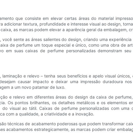
ento que consiste em elevar certas áreas do material impresso p
adicionar textura, profundidade e interesse visual ao design, torn
 caixa, as marcas podem elevar a aparência geral da embalagem, cr
você sente as áreas salientes do design, criando uma experiência t
caixa de perfume um toque especial e único, como uma obra de ar
vo em suas caixas de perfume personalizadas demonstram seu 
laminação e relevo – tenha seus benefícios e apelo visual únicos
e desejam causar impacto e deixar uma impressão duradoura n
lagem a um novo patamar de luxo.
inação e relevo em diferentes áreas do design da caixa de perfum
ia. Os pontos brilhantes, os detalhes metálicos e os elementos 
is, do visual ao tátil. Caixas de perfume personalizadas com u
 com a qualidade, a criatividade e a inovação.
vo são técnicas de acabamento poderosas que podem transformar cai
zar esses acabamentos estrategicamente, as marcas podem criar emb