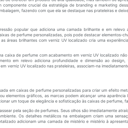
um componente crucial da estratégia de branding e marketing des
a embalagem, fazendo com que ela se destaque nas prateleiras e de
ressão popular que adiciona uma camada brilhante e em relevo a 
aixas de perfume personalizadas, pois pode destacar elementos-c
 as áreas brilhantes com verniz UV localizado cria uma experiência
a caixa de perfume com acabamento em verniz UV localizado não 
imento em relevo adiciona profundidade e dimensão ao design,
erniz UV localizado nas prateleiras, associam-na imediatamente a
usada em caixas de perfume personalizadas para criar um efeito met
 ou elementos gráficos, as marcas podem alcançar uma aparência l
cionar um toque de elegância e sofisticação às caixas de perfume,
passear pela seção de perfumes. Seus olhos são imediatamente atraí
 ambiente. Os detalhes metálicos na embalagem criam uma sensaç
metalizado adicionam uma camada de mistério e mistério à aprese