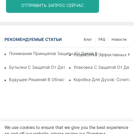
ОТПРАВИТЬ ЗАПРОС СЕЙЧАС
РЕКОМЕНДУЕМЫЕ СТАТЬИ
Блог
FAQ
Новости
Понимание Принципов Защиты От Детей В Упаковке: Обесп
Разработка Эффективных Ме
Бутылки С Защитой От Детей: Что Нужно Знать Для Соотве
Упаковка С Защитой От Дете
Будущее Решений В Области Упаковки, Защищающей От Де
Коробка Для Духов: Сочетан
We use cookies to ensure that we give you the best experience
on and off our website. please review our
Политика