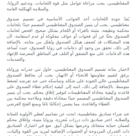
المغناطيسي، يجب مراعاة عوامل مثل قوة اللحامات، وتدعيم الزوايا،
والسلامة الهيكلية العامة.
يُعدّ جودة اللحامات أحد الجوانب الأساسية في تصميم صندوق
مغناطيسي. يجب أن يتميز الصندوق المغناطيسي المصمم جيدًا بلحامات
محكمة ونظيفة، مثبتة بالغراء أو اللحام بشكل صحيح. افحص لحامات
الصندوق بحثًا عن أي فجوات أو حواف مفكوكة أو عدم استقامة، لأن
هذه المشكلات قد تُضعف هيكل الصندوق وتُقلل من متانته. بالإضافة
إلى ذلك، تحقق من وجود أي دعامات في زوايا الصندوق، حيث تُساعد
هذه الدعامات على منع التشقق أو التلف في المناطق المعرضة للإجهاد
والصدمات.
لاختبار متانة تصميم الصندوق المغناطيسي، حاول ثني جدرانه وزواياه
برفق لتقييم مقاومتها للانحناء أو الانهيار. يجب أن يحافظ الصندوق
المغناطيسي عالي الجودة على شكله وتماسكه حتى عند تعرضه لضغط
متوسط. بالإضافة إلى ذلك، انتبه إلى كيفية إحكام غطاء الصندوق على
قاعدته وكيفية محاذاة المغناطيسات لتوفير إغلاق محكم. يجب أن يتميز
الصندوق المغناطيسي المصمم جيدًا بمحاذاة دقيقة وملاءمة محكمة بين
الغطاء والقاعدة، مما يضمن إحكامًا تامًا ويمنع الفتح العرضي.
عند شراء صناديق مغناطيسية، ابحث عن تصاميم تُعطي الأولوية للمتانة
والصلابة. اختر صناديق ذات درزات مُعززة، وزوايا متينة، وإغلاق محكم
لضمان حماية منتجاتك وعرضها بشكل أنيق. ضع في اعتبارك الصناديق
ذات الجدران المزدوجة أو الحشوات الإضافية لمزيد من القوة والثبات،