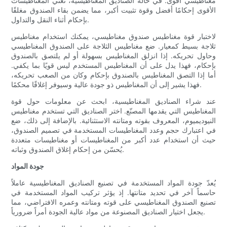
مغناطيسي أقوى. في حالة الصناديق المغناطيسية، تعني المغناطيسات
الأقوى إحكامًا أفضل وقوة تثبيت أكبر، مما يضمن بقاء الصندوق مغلقًا
بإحكام أثناء النقل والتداول.
لاختبار قوة مغناطيس صندوق مغناطيسي، يمكنك استخدام مغناطيس
ثلاجة بسيط كمعيار. ضع مغناطيس الثلاجة على الصندوق المغناطيسي
وحاول تحريكه. إذا انزلق المغناطيس بسهولة أو لم يلتصق بالصندوق
بإحكام، فهذا يدل على أن المغناطيس المستخدم ليس قويًا بما يكفي.
أما إذا التصق المغناطيس بالصندوق بإحكام وكان من الصعب تحريكه،
فهذا يشير إلى أن المغناطيس ذو جودة عالية وسيوفر إغلاقًا محكمًا.
عند شراء الصناديق المغناطيسية، ابحث عن معلومات حول قوة
المغناطيس التي يقدمها المصنّع. اختر الصناديق التي تستخدم مغناطيس
النيوديميوم، المعروف بقوته ومتانته الاستثنائية. بالإضافة إلى ذلك، ضع
في اعتبارك حجم وعدد المغناطيسات المستخدمة في تصميم الصندوق،
حيث أن استخدام عدد أكبر من المغناطيسات أو مغناطيسات متعددة
يُحسّن من إحكام إغلاق الصندوق وثباته.
جودة المواد
يُعدّ جودة المواد المستخدمة في تصنيع الصناديق المغناطيسية عاملاً
حاسماً آخر في تحديد متانتها. إذ يؤثر تركيب المواد المستخدمة في
تصنيع الصندوق المغناطيسي على قوته ومتانته وعمره الافتراضي، مما
يجعل اختيار الصناديق المصنوعة من مواد عالية الجودة أمراً ضرورياً.