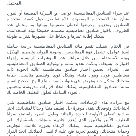
المحتمل.
عند شراء الصناديق المغناطيسية، تواصل مع الشركة المصنعة أو المورد
بشأن بيئة الاستخدام المقصودة. قدّم تفاصيل حول كيفية استخدام
الصناديق وتخزينها وعرضها لضمان تصميمها وبنائها بما يتحمل هذه
الظروف. باختيار صناديق مغناطيسية مصممة خصيصًا لبيئة استخدامك،
يمكنك إطالة عمرها والحفاظ على مظهرها لفترات طويلة.
في الختام، يتطلب تقييم متانة الصناديق المغناطيسية دراسة شاملة
لعدة عوامل، تشمل قوة المغناطيس، وجودة المواد، وتصميم الهيكل،
وبيئة الاستخدام. من خلال مراعاة هذه المؤشرات الرئيسية وإجراء
اختبارات بسيطة، يمكنك تحديد متانة وموثوقية الصناديق المغناطيسية
قبل الشراء. يضمن اختيار صناديق مغناطيسية عالية الجودة ذات
مغناطيس قوي، ومواد متينة، وهيكل قوي، وتصميم مناسب، حماية
منتجاتك بشكل جيد وعرضها في عبوات أنيقة. باتباع النهج الصحيح لتقييم
متانة الصناديق المغناطيسية، يمكنك اتخاذ قرارات مدروسة وتحسين
الجودة الشاملة لحلول التغليف الخاصة بك.
مع مراعاة هذه الإرشادات، يمكنك اختيار صناديق مغناطيسية تلبي
احتياجاتك وتوقعاتك بثقة، موفرةً حل تغليف متينًا وجذابًا لمنتجاتك. اختر
صناديق تُعطي الأولوية للجودة والمتانة وطول العمر، واستمتع بمزايا
التغليف الآمن والأنيق الذي يُعزز جاذبية منتجاتك. باستثمارك في
صناديق مغناطيسية متينة، يمكنك الارتقاء بصورة علامتك التجارية،
وحماية منتجاتك، وتقديم تجربة فتح علبة لا تُنسى لعملائك. اتخذ القرار