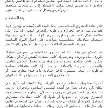
خاصةً إذا كنت تخطط لاستخدامها لعناصر ثقيلة أو قابلة للكسر. باختيار
صناديق ذات تصميم قوي، يمكنك الاطمئنان إلى أن منتجاتك ستُحفظ
بأمان وتُعرض بشكل جذاب في حل تغليف متين.
بيئة الاستخدام
تتأثر متانة الصندوق المغناطيسي أيضًا بالبيئة التي يُستخدم ويُخزن فيها.
فعوامل مثل درجة الحرارة والرطوبة والتعرض للضوء قد تؤثر على
سلامة هيكل الصندوق ومظهره بمرور الوقت. لذا، فإن فهم بيئة
استخدام صناديقك المغناطيسية يساعدك على اختيار المواد المناسبة
وميزات التصميم الملائمة لضمان طول عمرها وأدائها الأمثل.
عند التفكير في بيئة استخدام الصندوق المغناطيسي، ضع في اعتبارك
ظروف نقله وعرضه وتخزينه. إذا كانت منتجاتك تُشحن أو تُتداول بشكل
متكرر، فاختر صناديق مصنوعة من مواد متينة تتحمل التعامل القاسي
والصدمات الخارجية. بالإضافة إلى ذلك، إذا كانت منتجاتك حساسة
للرطوبة أو أشعة الشمس، فاختر صناديق ذات طلاء مقاوم للماء أو
الأشعة فوق البنفسجية لحمايتها من التلف البيئي.
لحماية صناديقك المغناطيسية من تأثيرات بيئة الاستخدام، خزّنها في
مكان بارد وجاف بعيدًا عن أشعة الشمس المباشرة والحرارة الزائدة.
تجنّب تخزين الصناديق في ظروف رطبة، لأن الرطوبة قد تُضعف مواد
الصندوق وتؤدي إلى تشوّهها أو تلفها. إذا كانت صناديقك ستتعرّض
للعوامل الجوية أو تقلبات درجات الحرارة، ففكّر في استخدام تغليف
واقٍ مثل غلاف الانكماش الحراري أو غلاف الفقاعات لحمايتها من التلف