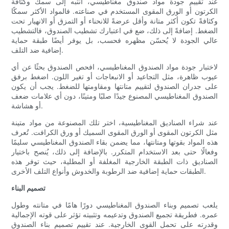
عند تقييم جودة مواد صندوق مغناطيسي، انتبه إلى سمك وكثافة
الكرتون أو الورق المقوى المستخدم في صناعته. فالمواد الأكثر سمكًا
وكثافةً تكون أكثر متانة وأقل عرضةً للانحناء أو التمزق أو الانهيار تحت
الضغط. إضافةً إلى ذلك، ضع في اعتبارك تشطيب الصندوق، فالتشطيب
عالي الجودة لا يُحسّن مظهره فحسب، بل يوفر أيضًا طبقة حماية
إضافية ضد التلف.
لاختبار جودة مواد الصندوق المغناطيسي، افحص الصندوق بحثًا عن أي
عيوب ظاهرة، مثل التجاعيد أو الانبعاجات أو تغير اللون. اضغط برفق
على جدران الصندوق لتقييم متانتها ومقاومتها للضغط. يجب أن يكون
الصندوق المغناطيسي المصنوع جيدًا صلبًا ومتينًا، دون أي علامات ضعف
أو هشاشة.
عند شراء الصناديق المغناطيسية، اختر تلك المصنوعة من مواد متينة
مثل الكرتون المقوى أو الورق المقوى السميك أو ورق الكرافت. تُعرف
هذه المواد بقوتها ومتانتها، مما يضمن بقاء الصندوق المغناطيسي سليمًا
وفعالًا حتى بعد الاستخدام المتكرر. بالإضافة إلى ذلك، يُنصح باختيار
الصناديق ذات الطبقة الخارجية المغلفة أو المطلية، حيث توفر هذه
الطبقات حماية إضافية ضد الرطوبة والخدوش وأنواع التلف الأخرى.
تصميم البناء
يلعب تصميم وبناء الصندوق المغناطيسي دورًا هامًا في متانته وطول
عمره. فطريقة تجميع الصندوق وتدعيمه وتثبيته تؤثر على قوته الإجمالية
وقدرته على تحمل القوى الخارجية. عند تقييم تصميم بناء الصندوق