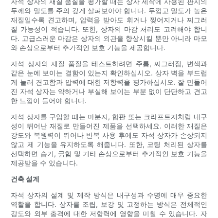
자석 상자의 재질 품질을 평가할 때는 상자 제작에 사용된 판지의
두께와 밀도를 주의 깊게 살펴보아야 합니다. 두껍고 밀도가 높은
재질일수록 견고하며, 압력을 받아도 휘거나 찢어지거나 찌그러
질 가능성이 적습니다. 또한, 상자의 마감 처리도 고려해야 합니
다. 고급스러운 마감은 상자의 외관을 향상시킬 뿐만 아니라 마모
와 손상으로부터 추가적인 보호 기능을 제공합니다.
자석 상자의 재질 품질을 테스트하려면 주름, 찌그러짐, 변색과
같은 눈에 보이는 결함이 있는지 확인하십시오. 상자 벽을 부드럽
게 눌러 견고함과 압력에 대한 저항력을 평가하십시오. 잘 만들어
진 자석 상자는 약하거나 부실해 보이는 부분 없이 단단하고 견고
한 느낌이 들어야 합니다.
자석 상자를 구입할 때는 마분지, 합판 또는 크라프트지처럼 내구
성이 뛰어난 재질로 만들어진 제품을 선택하세요. 이러한 재질은
강도와 ​​복원력이 뛰어나 반복 사용 후에도 자석 상자가 손상되지
않고 제 기능을 유지하도록 해줍니다. 또한, 코팅 처리된 상자를
선택하면 습기, 긁힘 및 기타 손상으로부터 추가적인 보호 기능을
제공받을 수 있습니다.
건축 설계
자석 상자의 설계 및 제작 방식은 내구성과 수명에 매우 중요한
역할을 합니다. 상자를 조립, 보강 및 고정하는 방식은 전체적인
강도와 외부 충격에 대한 저항력에 영향을 미칠 수 있습니다. 자