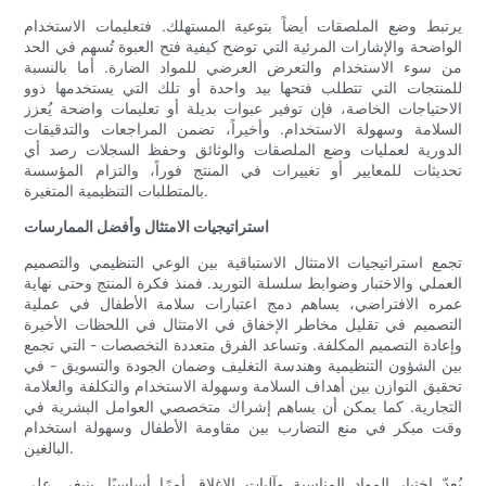
يرتبط وضع الملصقات أيضاً بتوعية المستهلك. فتعليمات الاستخدام
الواضحة والإشارات المرئية التي توضح كيفية فتح العبوة تُسهم في الحد
من سوء الاستخدام والتعرض العرضي للمواد الضارة. أما بالنسبة
للمنتجات التي تتطلب فتحها بيد واحدة أو تلك التي يستخدمها ذوو
الاحتياجات الخاصة، فإن توفير عبوات بديلة أو تعليمات واضحة يُعزز
السلامة وسهولة الاستخدام. وأخيراً، تضمن المراجعات والتدقيقات
الدورية لعمليات وضع الملصقات والوثائق وحفظ السجلات رصد أي
تحديثات للمعايير أو تغييرات في المنتج فوراً، والتزام المؤسسة
بالمتطلبات التنظيمية المتغيرة.
استراتيجيات الامتثال وأفضل الممارسات
تجمع استراتيجيات الامتثال الاستباقية بين الوعي التنظيمي والتصميم
العملي والاختبار وضوابط سلسلة التوريد. فمنذ فكرة المنتج وحتى نهاية
عمره الافتراضي، يساهم دمج اعتبارات سلامة الأطفال في عملية
التصميم في تقليل مخاطر الإخفاق في الامتثال في اللحظات الأخيرة
وإعادة التصميم المكلفة. وتساعد الفرق متعددة التخصصات - التي تجمع
بين الشؤون التنظيمية وهندسة التغليف وضمان الجودة والتسويق - في
تحقيق التوازن بين أهداف السلامة وسهولة الاستخدام والتكلفة والعلامة
التجارية. كما يمكن أن يساهم إشراك متخصصي العوامل البشرية في
وقت مبكر في منع التضارب بين مقاومة الأطفال وسهولة استخدام
البالغين.
يُعدّ اختيار المواد المناسبة وآليات الإغلاق أمرًا أساسيًا. ينبغي على