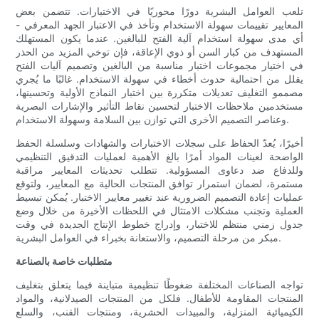
تلعب العوامل البشرية دورًا محوريًا في الاختبارات. تتضمن بعض
المعايير تقييمات سهولة الاستخدام وتأخذ في الاعتبار الجهد المعرفي -
أي مدى سهولة استخدام آلية الفتح للبالغين. عندما يكون المستهلك
المستهدف من كبار السن أو ذوي الإعاقة، فإن توخي المزيد من الحذر
في اختيار مجموعات اختبار مناسبة من البالغين وتصميم آليات الفتح
يقلل من احتمالية حدوث أخطاء في سهولة الاستخدام. غالبًا ما يُجري
مصممو التغليف تعديلات متكررة بين اختبار النماذج الأولية وتحسينها،
مستخدمين ملاحظات الاختبار لتحسين نقاط التأثير والإشارات البصرية
وعناصر التصميم الأخرى التي توازن بين السلامة وسهولة الاستخدام.
أخيرًا، يُعدّ الحفاظ على سجلات الاختبارات والشهادات وسلسلة الحفظ
الواضحة لعينات المواد أمرًا بالغ الأهمية لعمليات التدقيق التنظيمي
وللدفاع ضد دعاوى المسؤولية. تتطلب تحديثات المعايير مراقبة
مستمرة، لضمان استمرار توافق المنتجات الحالية مع المعايير، ولتوقع
عمليات إعادة التصميم الضرورية عند تغيير معايير الاختبار. يُمكن تبسيط
العملية وتجنب مشكلات الامتثال في اللحظات الأخيرة من خلال وضع
جدول زمني منتظم للاختبار، وإدراج خطوط الإنتاج الجديدة في وقت
مبكر من مرحلة التصميم، والاستعانة بخبراء في العوامل البشرية.
متطلبات خاصة بالصناعة
تواجه الصناعات المختلفة ضغوطًا تنظيمية متباينة فيما يتعلق بتغليف
المنتجات المقاومة للأطفال. فلكل من المنتجات الصيدلانية، والمواد
الكيميائية المنزلية، والمبيدات الحشرية، ومنتجات القنب، والسلع