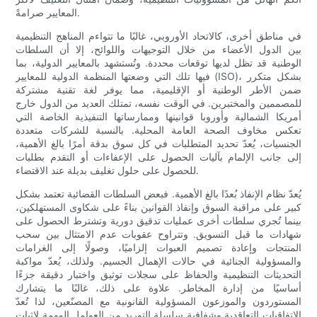
المعايير صرامةً.
في مناطق أخرى، كالاتحاد الأوروبي، غالبًا ما تتواءم المناهج التنظيمية
بين الدول الأعضاء من خلال التوجيهات واللوائح، إلا أن السلطات
الوطنية قد تظل لديها توقعات محددة. وتُستشهد بالمعايير الدولية، بما
فيها تلك التي وضعتها المنظمة الدولية للمعايير (ISO)، بشكل متكرر
ضمن الأطر الوطنية أو الإقليمية، مما يوفر لغة تقنية مشتركة
للمصممين والمختبرين. في الوقت نفسه، تمتلك العديد من الدول خارج
أمريكا الشمالية وأوروبا قوانينها وممارساتها التنفيذية الخاصة التي
تعكس مخاوف الصحة العامة المحلية. بالنسبة للشركات متعددة
الجنسيات، يُعدّ تحديد المتطلبات في كل سوق بدقة أمرًا بالغ الأهمية،
إلى جانب الإلمام بآليات الحصول على الإعفاءات أو التقدم بطلبات
للحصول على حلول تغليف بديلة عند الاقتضاء.
يُعدّ نظام الإنفاذ بُعدًا بالغ الأهمية. فبعض السلطات القضائية تعتمد بشكل
كبير على مراقبة السوق وإنفاذ القوانين بناءً على شكاوى المستهلكين،
بينما تُجري سلطات أخرى عمليات تدقيق دورية وتشترط الحصول على
شهادات ما قبل التسويق. وتتراوح عقوبات عدم الامتثال بين سحب
المنتجات وإعادة تصميم العبوات إلزاميًا، وصولًا إلى الغرامات
والمسؤولية الجنائية في حالات الإهمال الجسيم. ولذلك، يُعدّ مواكبة
التحديثات التنظيمية والحفاظ على سجلات توثيق واختبار دقيقة جزءًا
أساسيًا من إدارة المخاطر. علاوة على ذلك، غالبًا ما يتشارك
المستوردون والموزعون المسؤولية القانونية مع المصنّعين، لذا تُعدّ
الاتفاقيات التعاقدية وشفافية سلسلة التوريد من العوامل المهمة لإثبات