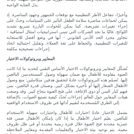
بذل العناية الواجبة.
وأخيرًا، تتفاعل الأطر التنظيمية مع توقعات الجمهور وجهود المناصرة. إذ
يمكن لجماعات مناصرة سلامة الطفل التأثير على السياسات وحثّ على
إجراء تغييرات تشريعية، كما يمكن للحوادث البارزة تسريع تشديد
اللوائح. غالبًا ما تجد الشركات التي تتبنى استراتيجيات امتثال استباقية -
تتجاوز مجرد الحد الأدنى القانوني - أنها في وضع أفضل للاستجابة
للتغيرات التنظيمية، والحفاظ على ثقة العملاء، وتقليل احتمالية اتخاذ
إجراءات تصحيحية مكلفة.
المعايير وبروتوكولات الاختبار
تُشكّل المعايير وبروتوكولات الاختبار الأساس التقني لتحديد ما إذا كانت
العبوة مقاومة للأطفال مع ضمان سهولة وصول المستخدمين البالغين
إليها. تُصمّم هذه البروتوكولات عادةً لتحقيق هدفين متكاملين: منع وصول
الأطفال الصغار إليها أو تأخيره بشكل كبير، وضمان قدرة البالغين، بمن
فيهم كبار السن أو ذوي الإعاقة، على فتح العبوة بنجاح كبير. وقد وضعت
هيئات المعايير حول العالم إجراءات تُحدّد كيفية تصنيع العبوات، بالإضافة
إلى الطرق المُستخدمة لتقييم أدائها في ظروف الاستخدام الواقعية.
يشمل الاختبار عادةً اختبارات للأطفال واختبارات سهولة الاستخدام
للبالغين. يقيّم اختبار الأطفال ما إذا كان بإمكان الأطفال ضمن فئة
عمرية محددة فتح العبوة خلال فترة زمنية محددة أو في ظل ظروف
معينة. يتم توحيد بيئة الاختبار والتعليمات المقدمة ومعايير الملاحظة