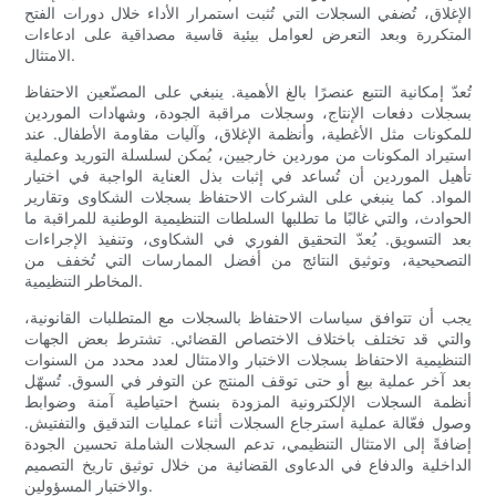
الإغلاق، تُضفي السجلات التي تُثبت استمرار الأداء خلال دورات الفتح
المتكررة وبعد التعرض لعوامل بيئية قاسية مصداقية على ادعاءات
الامتثال.
تُعدّ إمكانية التتبع عنصرًا بالغ الأهمية. ينبغي على المصنّعين الاحتفاظ
بسجلات دفعات الإنتاج، وسجلات مراقبة الجودة، وشهادات الموردين
للمكونات مثل الأغطية، وأنظمة الإغلاق، وآليات مقاومة الأطفال. عند
استيراد المكونات من موردين خارجيين، يُمكن لسلسلة التوريد وعملية
تأهيل الموردين أن تُساعد في إثبات بذل العناية الواجبة في اختيار
المواد. كما ينبغي على الشركات الاحتفاظ بسجلات الشكاوى وتقارير
الحوادث، والتي غالبًا ما تطلبها السلطات التنظيمية الوطنية للمراقبة ما
بعد التسويق. يُعدّ التحقيق الفوري في الشكاوى، وتنفيذ الإجراءات
التصحيحية، وتوثيق النتائج من أفضل الممارسات التي تُخفف من
المخاطر التنظيمية.
يجب أن تتوافق سياسات الاحتفاظ بالسجلات مع المتطلبات القانونية،
والتي قد تختلف باختلاف الاختصاص القضائي. تشترط بعض الجهات
التنظيمية الاحتفاظ بسجلات الاختبار والامتثال لعدد محدد من السنوات
بعد آخر عملية بيع أو حتى توقف المنتج عن التوفر في السوق. تُسهّل
أنظمة السجلات الإلكترونية المزودة بنسخ احتياطية آمنة وضوابط
وصول فعّالة عملية استرجاع السجلات أثناء عمليات التدقيق والتفتيش.
إضافةً إلى الامتثال التنظيمي، تدعم السجلات الشاملة تحسين الجودة
الداخلية والدفاع في الدعاوى القضائية من خلال توثيق تاريخ التصميم
والاختبار المسؤولين.