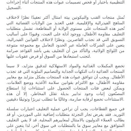
التنظيمية باختبار أو فحص تصميمات عبوات هذه المنتجات أثناء إجراءات
التسجيل.
تُمثل منتجات القنب والنيكوتين بيئة امتثال أكثر تعقيدًا نظرًا لاختلاف
المناهج الفيدرالية والإقليمية. ففي العديد من الولايات القضائية التي
تُجيز هذه المنتجات على مستوى الولاية أو المقاطعة، تشمل متطلبات
التغليف مقاومة الأطفال، ووجود أدلة على العبث، وقيودًا على أساليب
التسويق التي قد تجذب القاصرين. ونظرًا لاختلاف القوانين الفيدرالية،
يتعين على الشركات العاملة عبر الحدود التعامل مع مجموعة متنوعة
من اللوائح الولائية، والتأكد من أن التغليف يفي بأشد القواعد صرامة
لتجنب استبعادها من السوق أو فرض عقوبات عليها.
تخضع المكملات الغذائية والمواد الاستهلاكية لتدقيق متزايد، لا سيما
المنتجات الغذائية ذات النكهات الجذابة والتصاميم الملونة التي قد تجذب
الأطفال. ويجب أن تتوافق عبوات هذه المنتجات بشكل متزايد مع معايير
مقاومة الأطفال، مع الالتزام بقوانين سلامة الأغذية ووضع العلامات.
ويمكن لبعض فئات المنتجات الحصول على استثناءات إذا استطاع
المصنّعون إثبات وجود تدابير بديلة تقلل المخاطر، إلا أن هذه
الاستثناءات تخضع لرقابة صارمة، وغالبًا ما تتطلب تبريرًا وتوثيقًا دقيقين.
في جميع القطاعات، يجب أن تراعي عملية التغليف اعتبارات سلسلة
التوريد. فقد يفرض تجار التجزئة متطلبات إضافية على الموردين، أو قد
يطالب العملاء الدوليون بالامتثال لمعاييرهم المحلية. قد لا يفي التغليف
المتوافق مع معايير سوق ما بالمتطلبات في سوق آخر، لذا يتعين على
مديري المنتجات التخطيط لوحدات تخزين خاصة بكل سوق أو أنظمة