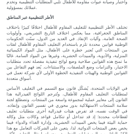
واختبار وصيانة عبوات مقاومة للأطفال تلبي المتطلبات التنظيمية وتخدم
عملائك بمسؤولية.
الأطر التنظيمية عبر المناطق
تختلف الأطر التنظيمية للتغليف المقاوم للأطفال اختلافًا كبيرًا باختلاف
المناطق الجغرافية، مما يعكس اختلاف التاريخ التشريعي، وأولويات
الصحة العامة، وآليات الإنفاذ. في العديد من الدول، سنّت الحكومات
الوطنية قوانين محددة تلزم باستخدام التغليف المقاوم للأطفال لفئات
من المنتجات التي تُعتبر خطرة على الأطفال، مثل المواد الكيميائية
المنزلية، والأدوية، والمبيدات الحشرية، وغيرها من المواد السامة. غالبًا
ما تمنح هذه القوانين صلاحية وضع لوائح تنفيذية مفصلة تحدد متطلبات
الاختبار، والتزامات وضع الملصقات، والاستثناءات. يُعد فهم التفاعل بين
القوانين الوطنية والهيئات التنفيذية الخطوة الأولى لأي شركة تعمل في
أسواق متعددة.
في الولايات المتحدة، يُشكّل قانون منع التسمم في التغليف الأساس
لمتطلبات التغليف المقاوم للأطفال، وتُترجم اللوائح الفيدرالية هذا
القانون إلى معايير عملية لمجموعة واسعة من المنتجات. وتضطلع لجنة
سلامة المنتجات الاستهلاكية بدور محوري في تفسير القانون وإنفاذه.
في الوقت نفسه، قد تفرض هيئات فيدرالية أخرى متطلبات تغليف
لقطاعات محددة؛ إذ قد تتداخل أو تتكامل قواعد وكالات مثل وكالة
حماية البيئة فيما يخص المبيدات الحشرية، وإدارة الغذاء والدواء فيما
يخص بعض المنتجات الدوائية. لذا، يتعين على الشركات التعامل مع هذا
الكمّ الهائل من المسؤوليات التنظيمية، وضمان امتثال التغليف لأكثر