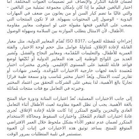
لضمان قابلية التكرار والإنصاف عبر تصميمات العبوات المختلفة. أما
اختبار البالغين فيقيّم ما إذا كان بإمكان مجموعة تمثيلية من البالغين -
والتي غالبًا ما تضم ​​كبار السن أو من يعانون من ضعف في المهارات
اليدوية - الوصول إلى المحتويات بسهولة. قد لا تكون المنتجات التي
يصعب على البالغين فتحها مقبولة حتى لو استوفت معايير مقاومة
الأطفال، لأن الامتثال يتطلب الموازنة بين السلامة وسهولة الوصول.
تُقدّم المعايير الدولية، مثل معيار ISO 8317، إجراءاتٍ مُفصّلة للعبوات
القابلة لإعادة الإغلاق، مُتناولةً عوامل مثل حجم لوحة الاختبار، والفئة
العمرية للأطفال، والتعليمات المُقدّمة، ومعايير النجاح والفشل. وتُشير
العديد من اللوائح الوطنية إلى هذه المعايير الدولية أو تُكيّفها لوضع
قواعد قابلة للتنفيذ على المستوى الإقليمي. وتُجري مختبرات اختبار
مُعتمدة تابعة لجهات خارجية الاختبارات المُوحّدة، وتُصدر شهادات أو
تقارير تُثبت الامتثال. ويُعدّ اختيار مختبر مُناسب وذو سمعة طيبة قرارًا
تجاريًا بالغ الأهمية، لذا ينبغي على الشركات التحقق من اعتماد المختبر
وخبرته في التعامل مع فئات منتجات مُماثلة.
إلى جانب الاختبارات المعملية، تُعدّ اعتبارات المتانة ودورة حياة المنتج
بالغة الأهمية. يجب أن تظل العبوة مقاومة لعبث الأطفال أثناء التعامل
العادي والتخزين والفتح المتكرر إذا كانت قابلة لإعادة الإغلاق. تُجرى
عادةً اختبارات التقادم المُعجّل واختبارات السقوط ومحاكاة الاستخدام
المتكرر لضمان عدم تدهور الأداء بشكل ملحوظ خلال العمر الافتراضي
المتوقع للمنتج. يساعد توثيق هذه الاختبارات في إثبات أن العبوة
ستستمر في تلبية المتطلبات بمرور الوقت.