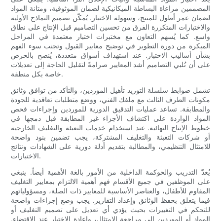
المصممين مراعاة البساطة الميكانيكية لضمان الموثوقية، ومتانة المواد
لضمان عمر أطول للمنتج، وسهولة الاختبار. يُمكّن تصميم النماذج الأولية
والاختبارات المتكررة الفرق من تحسين التصاميم قبل الإنتاج على نطاق
واسع. كما يُسهم التعاون مع مختبرات اختبار معتمدة في المراحل
المبكرة من دورة التطوير في توضيح معايير القبول وتجنب سوء الفهم
بشأن أساليب الاختبار. عند استهداف أسواق متعددة، يُنصح بالحرص
على أن تُلبي التصاميم أشد المعايير صرامةً لتقليل الحاجة إلى تعديلات
خاصة بكل منطقة.
تشمل ضوابط سلسلة التوريد تأهيل الموردين، والتأكد من توافق وثائق
مكونات الطرف الثالث مع ملفك الفني، ووضع متطلبات تعاقدية للجودة
والمطابقة. تساعد عمليات التدقيق الدورية للموردين وإجراءات فحص
المواد الواردة على اكتشاف الأجزاء غير المطابقة قبل دمجها في
خطوط الإنتاج النهائية. عند استخدام خدمات التعبئة والتغليف الخارجية
أو شركات التعبئة والتغليف المشتركة، يجب تضمين بنود واضحة
للامتثال التنظيمي، والمطالبة بتقديم أدلة دورية على الشهادات ونتائج
الاختبارات.
يُعدّ التدريب والحوكمة الداخلية من الأمور بالغة الأهمية أيضاً. ينبغي
على الموظفين في جميع الأقسام فهم أهمية الالتزام بمعايير التغليف
المقاوم للأطفال، والعناصر الأساسية للمعايير ذات الصلة، ومسؤولياتهم
فيما يتعلق بحفظ الوثائق وإعداد التقارير. يجب وضع إجراءات واضحة
للتحكم في التغييرات بحيث يؤدي أي تعديل على تصميم التغليف أو
المواد أو الموردين إلى مراجعة الامتثال، وإعادة الاختبار عند الاقتضاء.