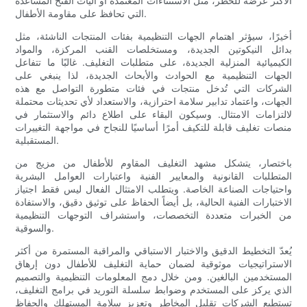
الأكثر عرضة للخطر، مثل الاستثناءات المعتمدة أو آليات الفتح المساعدة
التي تحافظ على مقاومة الأطفال.
أخيرًا، سيؤثر اهتمام الجهات التنظيمية بفئات المنتجات الناشئة، مثل
بدائل النيكوتين الجديدة، ومستخلصات القنب المركزة، والمواد
الكيميائية المنزلية الجديدة، على متطلبات التغليف. غالبًا ما تتفاعل
الجهات التنظيمية مع الحوادث والأبحاث الجديدة، لذا ينبغي على
الشركات التي تُدخل منتجات في فئات متطورة التواصل مع هذه
الجهات، واعتماد تدابير سلامة احترازية، والاستعداد لأي تحديثات محتملة
لالتزامات الامتثال. وسيكون البقاء على اطلاع دائم والاستثمار في
منصات تغليف قابلة للتكيف أمرًا أساسيًا للنجاح في مواجهة التغييرات
المستقبلية.
باختصار، يتشكل مشهد التغليف المقاوم للأطفال من مزيج من
المتطلبات القانونية والمعايير الفنية واعتبارات العوامل البشرية
واحتياجات الصناعة الخاصة. ويتطلب الامتثال الفعال ليس فقط اجتياز
الاختبارات الفنية الحالية، بل أيضاً الحفاظ على توثيق دقيق، والاستفادة
من الخبرات متعددة التخصصات، واستشراف التوجهات التنظيمية
والسوقية.
يُعدّ التخطيط الدقيق والاختبار الاستباقي والمراقبة المستمرة من أكثر
الاستراتيجيات موثوقية لضمان حماية التغليف للأطفال دون إرهاق
المستخدمين البالغين. ومن خلال دمج المعلومات التنظيمية والتصميم
الذي يركز على المستخدم وضوابط سلسلة التوريد في برامج التغليف،
تستطيع الشركات تقليل المخاطر وتعزيز سلامة المستهلك والحفاظ