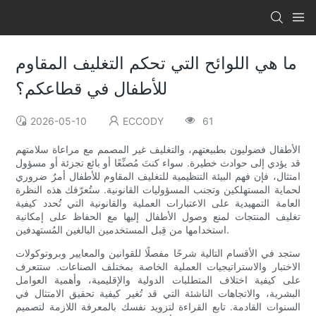
ما هي اللوائح التي تحكم التغليف المقاوم
للأطفال في قطاعكم؟
2026-05-10
ECCODY
61
الأطفال فضوليون بطبيعتهم، والتغليف غير المصمم مع مراعاة سلامتهم
قد يؤدي إلى حوادث خطيرة. سواء كنتَ مُصنِّعًا أو بائع تجزئة أو مسؤول
امتثال، فإن فهم البيئة التنظيمية للتغليف المقاوم للأطفال أمرٌ ضروري
لحماية المستهلكين وتجنب المسؤوليات القانونية. ستُعرّفك هذه النظرة
العامة التمهيدية على الاعتبارات العملية والقانونية التي تُحدد كيفية
تغليف المنتجات لمنع وصول الأطفال إليها مع الحفاظ على إمكانية
استخدامها من قِبل المستخدمين البالغين المُستهدفين.
ستجد في الأقسام التالية شرحًا مفصلًا للقوانين والمعايير وبروتوكولات
الاختبار والاستراتيجيات العملية الخاصة بمختلف الصناعات. ستتعرف
على كيفية اختلاف المتطلبات الدولية والإقليمية، وأهمية العوامل
البشرية، والاتجاهات الناشئة التي قد تُغير كيفية تحقيق الامتثال في
السنوات القادمة. تابع القراءة لتزويد نفسك بالمعرفة اللازمة لتصميم