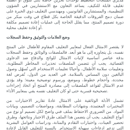
تغليف قابلة للتكيف. يساعد التعاون مع الاستشاريين في الشؤون
التنظيمية، والمستشارين القانونيين، ومهندسي التغليف ذوي الخبرة على
ضمان دمج الفروقات الدقيقة الخاصة بكل قطاع في وقت مبكر من
دورة تصميم المنتج، مما يقلل الحاجة إلى عمليات إعادة تصميم مكلفة
أو إعادة تغليف محلية.
وضع العلامات والتوثيق وحفظ السجلات
لا يقتصر الامتثال الفعال لمعايير التغليف المقاوم للأطفال على المنتج
نفسه، بل يتجاوزه إلى ما هو أبعد. فالملصقات والوثائق وحفظ السجلات
بدقة عناصر أساسية لإثبات الامتثال للوائح والدفاع ضد الدعاوى
القضائية. يجب أن تتضمن الملصقات تحذيرات المخاطر المطلوبة،
وتعليمات سلامة الأطفال، وأحيانًا تعليمات الاستخدام التي تُسهّل وصول
البالغين دون المساس بالسلامة. في العديد من الدول، تُفرض لغة
محددة، وأحجام خطوط، وموضع، ورسوم توضيحية معينة؛ وقد يؤدي
عدم الامتثال لقواعد الملصقات إلى مصادرة المنتج أو اتخاذ إجراءات
تصحيحية قسرية حتى لو كان التغليف نفسه يفي بمعايير الأداء.
تشمل الأدلة الوثائقية على الامتثال عادةً تقارير الاختبارات من
المختبرات المعتمدة، وشهادات المطابقة، ومواصفات التصميم، وبيانات
المواد. من الضروري الاحتفاظ بملف فني واضح لكل تصميم أو نوع من
أنواع التغليف. يجب أن يتضمن هذا الملف طرق الاختبار ونتائجها، وطرق
تحضير العينات، واختبارات التقادم والمتانة، ودراسات العوامل البشرية
التي تدعم ادعاءات سهولة الاستخدام. بالنسبة للتغليف القابل لإعادة