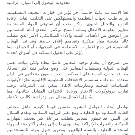
محدودية الوصول إلى الموارد الرقمية.
تُعدّ الاستدامة عاملاً حاسماً آخر يُؤثر في خيارات التغليف المستقبلية.
يتزايد طلب الجهات التنظيمية والمستهلكين على التغليف القابل لإعادة
التدوير والتحلل الحيوي، ولكن يجب أن تستوفي المواد المستدامة
معايير مقاومة الأطفال ومتانة المنتج. ويكمن التحدي أمام المصممين
في التوفيق بين الأهداف البيئية والأداء الميكانيكي، الأمر الذي يتطلب
غالباً هندسة مواد مبتكرة وتصاميم إغلاق جديدة. وقد تبدأ الهيئات
التنظيمية في دمج اعتبارات الاستدامة في التوجيهات أو الحوافز، مما
يُؤثر على الحلول الممكنة في أسواق مُحددة.
من المرجح أن يتقدم توحيد المعايير عالميًا ببطء ولكن بثبات. تعمل
الهيئات الدولية ومنظمات المعايير على وضع معايير فنية أكثر اتساقًا،
مما قد يخفف العبء على المصنّعين الذين يبيعون منتجاتهم في بلدان
متعددة. مع ذلك، ستستمر الاختلافات التنظيمية الإقليمية نظرًا لأولويات
السياسات المحلية وممارسات الإنفاذ. ينبغي على الشركات ترقب
تقارب بروتوكولات الاختبار وزيادة الاعتراف المتبادل بنتائجها، مما
سيُسهّل الامتثال ويقلل من ازدواجية تكاليف الاختبار.
تُواصل أبحاث العوامل البشرية تحسين فهمنا لكيفية تفاعل مختلف
الفئات السكانية مع التغليف. ومع تغير التركيبة السكانية وتقدم السكان
في السن، قد تتطور المعايير لتتطلب مراعاة أكبر لضعف المهارات
الحركية والتغيرات الإدراكية. وقد يؤدي ذلك إلى معايير أكثر دقة لسهولة
استخدام التغليف بالنسبة للبالغين، وتطوير حلول بديلة للمستخدمين