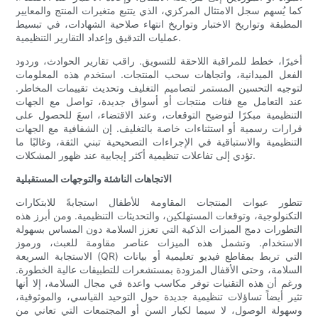
كما يُسهم سجل الامتثال المركزي، الذي يتتبع متغيرات المنتج والمعايير
المطبقة وتواريخ الاختبار وتواريخ انتهاء صلاحية الشهادات، في تبسيط
عمليات التدقيق وإعداد التقارير التنظيمية.
أخيرًا، خطط للمراقبة اللاحقة للتسويق. راقب تقارير الحوادث، وردود
الفعل الميدانية، واتجاهات سحب المنتجات. استخدم هذه المعلومات
لتوجيه التحسين المستمر لتصاميم التغليف وتحديث تقييمات المخاطر.
عند التعامل مع فئات منتجات أو أسواق جديدة، تواصل مع الجهات
التنظيمية مبكرًا لتوضيح التوقعات، وعند الاقتضاء، اسعَ للحصول على
قرارات رسمية أو استثناءات خاصة بالتغليف. إن الشفافية مع الجهات
التنظيمية والاستباقية في الإجراءات التصحيحية تبني الثقة، وغالبًا ما
تؤدي إلى تفاعلات تنظيمية أكثر إيجابية عند ظهور المشكلات.
الاتجاهات الناشئة والتوجهات المستقبلية
تتطور عبوات المنتجات المقاومة للأطفال استجابةً للابتكارات
التكنولوجية، وتوقعات المستهلكين، والتحديثات التنظيمية. ومن أبرز هذه
التطورات دمج الميزات الذكية التي تعزز السلامة دون المساس بسهولة
الاستخدام. وتشمل هذه الميزات عناصر مقاومة للعبث، ورموز
الاستجابة السريعة (QR) التي تربط بمقاطع فيديو تعليمية أو بيانات
السلامة، وحتى الأقفال المزودة بمستشعرات للتطبيقات عالية الخطورة.
ورغم أن هذه التقنيات توفر مكاسب واعدة في مجال السلامة، إلا أنها
تثير أيضاً تساؤلات تنظيمية جديدة حول التوحيد القياسي، والموثوقية،
وسهولة الوصول، لا سيما لكبار السن أو المجتمعات التي تعاني من