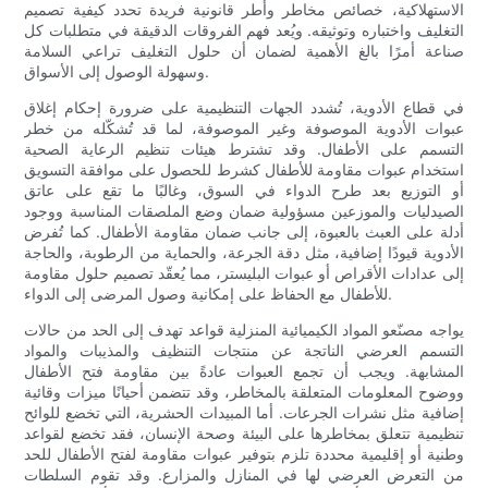
الاستهلاكية، خصائص مخاطر وأطر قانونية فريدة تحدد كيفية تصميم
التغليف واختباره وتوثيقه. ويُعد فهم الفروقات الدقيقة في متطلبات كل
صناعة أمرًا بالغ الأهمية لضمان أن حلول التغليف تراعي السلامة
وسهولة الوصول إلى الأسواق.
في قطاع الأدوية، تُشدد الجهات التنظيمية على ضرورة إحكام إغلاق
عبوات الأدوية الموصوفة وغير الموصوفة، لما قد تُشكّله من خطر
التسمم على الأطفال. وقد تشترط هيئات تنظيم الرعاية الصحية
استخدام عبوات مقاومة للأطفال كشرط للحصول على موافقة التسويق
أو التوزيع بعد طرح الدواء في السوق، وغالبًا ما تقع على عاتق
الصيدليات والموزعين مسؤولية ضمان وضع الملصقات المناسبة ووجود
أدلة على العبث بالعبوة، إلى جانب ضمان مقاومة الأطفال. كما تُفرض
الأدوية قيودًا إضافية، مثل دقة الجرعة، والحماية من الرطوبة، والحاجة
إلى عدادات الأقراص أو عبوات البليستر، مما يُعقّد تصميم حلول مقاومة
للأطفال مع الحفاظ على إمكانية وصول المرضى إلى الدواء.
يواجه مصنّعو المواد الكيميائية المنزلية قواعد تهدف إلى الحد من حالات
التسمم العرضي الناتجة عن منتجات التنظيف والمذيبات والمواد
المشابهة. ويجب أن تجمع العبوات عادةً بين مقاومة فتح الأطفال
ووضوح المعلومات المتعلقة بالمخاطر، وقد تتضمن أحيانًا ميزات وقائية
إضافية مثل نشرات الجرعات. أما المبيدات الحشرية، التي تخضع للوائح
تنظيمية تتعلق بمخاطرها على البيئة وصحة الإنسان، فقد تخضع لقواعد
وطنية أو إقليمية محددة تلزم بتوفير عبوات مقاومة لفتح الأطفال للحد
من التعرض العرضي لها في المنازل والمزارع. وقد تقوم السلطات