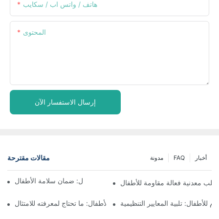
هاتف / واتس اب / سكايب
المحتوى
إرسال الاستفسار الآن
مقالات مقترحة
أخبار
FAQ
مدونة
فهم التغليف المقاوم للأطفال: ضمان سلامة الأطفال
علب معدنية فعالة مقاومة للأطفال
وم للأطفال: تلبية المعايير التنظيمية
زجاجات مقاومة للأطفال: ما تحتاج لمعرفته للامتثال