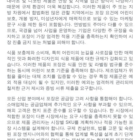
대마초 및 니코틴 제품은 연방 및 지역별 접근 방식이 다양하기
때문에 규제 환경이 더욱 복잡합니다. 이러한 제품이 주 또는 지
방 차원에서 합법화된 많은 관할 지역에서는 포장 요건에 어린이
보호, 개봉 방지, 미성년자에게 매력적으로 보일 수 있는 마케팅
문구 사용 제한 등이 포함됩니다. 연방법도 주마다 다를 수 있으
므로, 국경을 넘어 사업을 운영하는 기업은 다양한 주 규정을 숙
지하고 포장이 가장 엄격한 적용 기준을 충족하는지 확인하여 시
장 진출 금지 또는 처벌을 피해야 합니다.
식품 보충제와 소비재, 특히 어린이의 눈길을 사로잡을 만한 매력
적인 맛과 화려한 디자인의 식용 제품에 대한 규제가 강화되고 있
습니다. 이러한 제품의 포장은 식품 안전 및 라벨링 법규를 준수
하는 동시에 어린이 보호 기준을 충족해야 합니다. 제조업체가 위
험을 줄이는 대체 조치를 입증할 수 있는 경우 특정 제품군은 예
외 적용 대상이 될 수 있지만, 이러한 예외는 엄격하게 관리되며
철저한 근거 제시와 증빙 서류 제출을 요구합니다.
모든 산업 분야에서 포장은 공급망 고려 사항을 통합해야 합니다.
소매업체는 공급업체에 추가적인 요구 사항을 부과할 수 있으며,
해외 고객은 현지 표준 준수를 요구할 수 있습니다. 한 시장에서
적합한 포장이 다른 시장에서는 요구 사항을 충족하지 못할 수 있
으므로 제품 관리자는 시장별 SKU를 계획하거나 적응 가능한 포
장 시스템을 설계해야 합니다. 규제 컨설턴트, 법률 고문 및 숙련
된 포장 엔지니어와의 협력을 통해 업계별 특성을 설계 초기 단계
부터 반영하여 비용이 많이 드는 재설계 또는 현지화된 재포장의