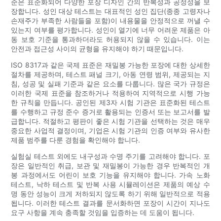
준은 표준화되어 다양한 포장 디자인 간의 반복성과 공정성을 보
장합니다. 성인 대상 테스트는 대표적인 성인 집단(종종 고령자나
손재주가 부족한 사람들을 포함)이 내용물을 안정적으로 꺼낼 수
있는지 여부를 평가합니다. 성인이 열기에 너무 어려운 제품은 아
동 보호 기준을 통과하더라도 허용되지 않을 수 있습니다. 이는
안전과 접근성 사이의 균형을 유지해야 하기 때문입니다.
ISO 8317과 같은 국제 표준은 재밀봉 가능한 포장에 대한 상세한
절차를 제공하며, 테스트 패널 크기, 아동 연령 범위, 제공되는 지
침, 성공 및 실패 기준과 같은 요소를 다룹니다. 많은 국가 규정은
이러한 국제 표준을 참조하거나 적용하여 지역적으로 시행 가능
한 규칙을 만듭니다. 공인된 제3자 시험 기관은 표준화된 테스트
를 수행하고 규정 준수 증거로 활용되는 인증서 또는 보고서를 발
급합니다. 적절하고 평판이 좋은 시험 기관을 선택하는 것은 매우
중요한 사업적 결정이며, 기업은 시험 기관의 인증 여부와 유사한
제품 범주를 다룬 경험을 확인해야 합니다.
실험실 테스트 외에도 내구성과 수명 주기를 고려해야 합니다. 포
장은 일반적인 취급, 보관 및 재밀봉이 가능한 경우 반복적인 개
봉 과정에서도 어린이 보호 기능을 유지해야 합니다. 가속 노화
테스트, 낙하 테스트 및 반복 사용 시뮬레이션은 제품의 예상 수
명 동안 성능이 크게 저하되지 않도록 하기 위해 일반적으로 적용
됩니다. 이러한 테스트 결과를 문서화하면 포장이 시간이 지나도
요구 사항을 계속 충족할 것임을 입증하는 데 도움이 됩니다.