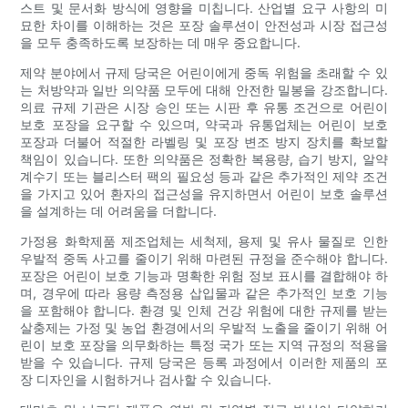
스트 및 문서화 방식에 영향을 미칩니다. 산업별 요구 사항의 미
묘한 차이를 이해하는 것은 포장 솔루션이 안전성과 시장 접근성
을 모두 충족하도록 보장하는 데 매우 중요합니다.
제약 분야에서 규제 당국은 어린이에게 중독 위험을 초래할 수 있
는 처방약과 일반 의약품 모두에 대해 안전한 밀봉을 강조합니다.
의료 규제 기관은 시장 승인 또는 시판 후 유통 조건으로 어린이
보호 포장을 요구할 수 있으며, 약국과 유통업체는 어린이 보호
포장과 더불어 적절한 라벨링 및 포장 변조 방지 장치를 확보할
책임이 있습니다. 또한 의약품은 정확한 복용량, 습기 방지, 알약
계수기 또는 블리스터 팩의 필요성 등과 같은 추가적인 제약 조건
을 가지고 있어 환자의 접근성을 유지하면서 어린이 보호 솔루션
을 설계하는 데 어려움을 더합니다.
가정용 화학제품 제조업체는 세척제, 용제 및 유사 물질로 인한
우발적 중독 사고를 줄이기 위해 마련된 규정을 준수해야 합니다.
포장은 어린이 보호 기능과 명확한 위험 정보 표시를 결합해야 하
며, 경우에 따라 용량 측정용 삽입물과 같은 추가적인 보호 기능
을 포함해야 합니다. 환경 및 인체 건강 위험에 대한 규제를 받는
살충제는 가정 및 농업 환경에서의 우발적 노출을 줄이기 위해 어
린이 보호 포장을 의무화하는 특정 국가 또는 지역 규정의 적용을
받을 수 있습니다. 규제 당국은 등록 과정에서 이러한 제품의 포
장 디자인을 시험하거나 검사할 수 있습니다.