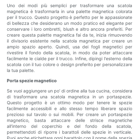
Uno dei modi più semplici per trasformare una scatola
magnetica è trasformarla in una palette magnetica colorata
per il trucco. Questo progetto è perfetto per le appassionate
di bellezza che desiderano un modo pratico ed elegante per
conservare i loro ombretti, blush e altro ancora preferiti. Per
creare questa palette magnetica fai da te, inizia rimuovendo
il divisorio esistente nella scatola magnetica per creare un
ampio spazio aperto. Quindi, usa dei fogli magnetici per
rivestire il fondo della scatola, in modo da poter attaccare
facilmente le cialde per il trucco. Infine, dipingi l'esterno della
scatola con il tuo colore o design preferito per personalizzare
la tua palette.
Porta spezie magnetico
Se vuoi aggiungere un po' di ordine alla tua cucina, considera
di trasformare una scatola magnetica in un portaspezie.
Questo progetto è un ottimo modo per tenere le spezie
facilmente accessibili e allo stesso tempo liberare spazio
prezioso sul tavolo o sui mobili. Per creare un portaspezie
magnetico, basta attaccare delle strisce magnetiche
all'interno del coperchio e del fondo della scatola,
permettendoti di riporre i barattoli delle spezie in verticale.
Puoi anche etichettare ogni barattolo con il nome della spezia