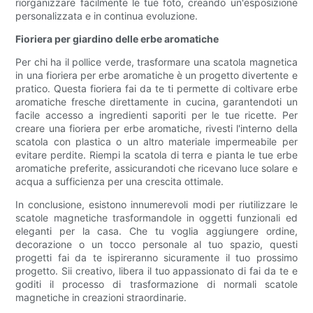
riorganizzare facilmente le tue foto, creando un'esposizione
personalizzata e in continua evoluzione.
Fioriera per giardino delle erbe aromatiche
Per chi ha il pollice verde, trasformare una scatola magnetica
in una fioriera per erbe aromatiche è un progetto divertente e
pratico. Questa fioriera fai da te ti permette di coltivare erbe
aromatiche fresche direttamente in cucina, garantendoti un
facile accesso a ingredienti saporiti per le tue ricette. Per
creare una fioriera per erbe aromatiche, rivesti l'interno della
scatola con plastica o un altro materiale impermeabile per
evitare perdite. Riempi la scatola di terra e pianta le tue erbe
aromatiche preferite, assicurandoti che ricevano luce solare e
acqua a sufficienza per una crescita ottimale.
In conclusione, esistono innumerevoli modi per riutilizzare le
scatole magnetiche trasformandole in oggetti funzionali ed
eleganti per la casa. Che tu voglia aggiungere ordine,
decorazione o un tocco personale al tuo spazio, questi
progetti fai da te ispireranno sicuramente il tuo prossimo
progetto. Sii creativo, libera il tuo appassionato di fai da te e
goditi il ​​processo di trasformazione di normali scatole
magnetiche in creazioni straordinarie.