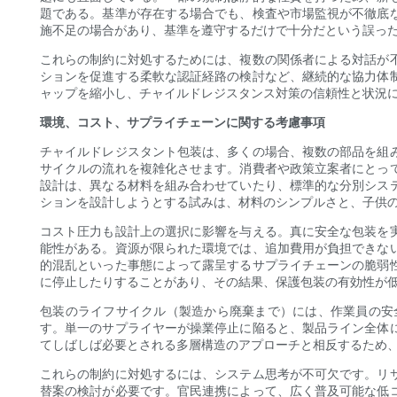
題である。基準が存在する場合でも、検査や市場監視が不徹底
施不足の場合があり、基準を遵守するだけで十分だという誤っ
これらの制約に対処するためには、複数の関係者による対話が
ションを促進する柔軟な認証経路の検討など、継続的な協力体
ャップを縮小し、チャイルドレジスタンス対策の信頼性と状況
環境、コスト、サプライチェーンに関する考慮事項
チャイルドレジスタント包装は、多くの場合、複数の部品を組
サイクルの流れを複雑化させます。消費者や政策立案者にとっ
設計は、異なる材料を組み合わせていたり、標準的な分別シス
ションを設計しようとする試みは、材料のシンプルさと、子供
コスト圧力も設計上の選択に影響を与える。真に安全な包装を
能性がある。資源が限られた環境では、追加費用が負担できな
的混乱といった事態によって露呈するサプライチェーンの脆弱
に停止したりすることがあり、その結果、保護包装の有効性が
包装のライフサイクル（製造から廃棄まで）には、作業員の安
す。単一のサプライヤーが操業停止に陥ると、製品ライン全体
てしばしば必要とされる多層構造のアプローチと相反するため
これらの制約に対処するには、システム思考が不可欠です。リ
替案の検討が必要です。官民連携によって、広く普及可能な低