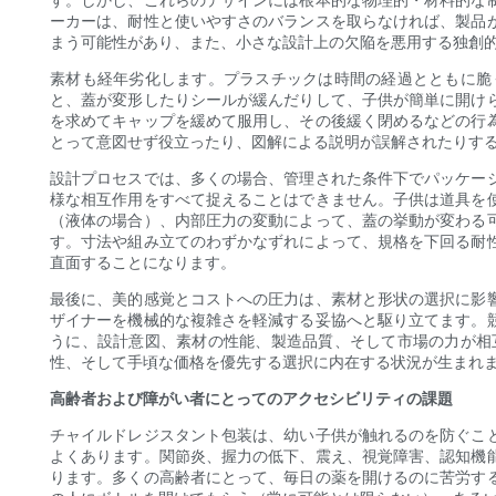
ーカーは、耐性と使いやすさのバランスを取らなければ、製品
まう可能性があり、また、小さな設計上の欠陥を悪用する独創
素材も経年劣化します。プラスチックは時間の経過とともに脆
と、蓋が変形したりシールが緩んだりして、子供が簡単に開け
を求めてキャップを緩めて服用し、その後緩く閉めるなどの行
とって意図せず役立ったり、図解による説明が誤解されたりす
設計プロセスでは、多くの場合、管理された条件下でパッケー
様な相互作用をすべて捉えることはできません。子供は道具を
（液体の場合）、内部圧力の変動によって、蓋の挙動が変わる
す。寸法や組み立てのわずかなずれによって、規格を下回る耐
直面することになります。
最後に、美的感覚とコストへの圧力は、素材と形状の選択に影
ザイナーを機械的な複雑さを軽減する妥協へと駆り立てます。
うに、設計意図、素材の性能、製造品質、そして市場の力が相
性、そして手頃な価格を優先する選択に内在する状況が生まれ
高齢者および障がい者にとってのアクセシビリティの課題
チャイルドレジスタント包装は、幼い子供が触れるのを防ぐこ
よくあります。関節炎、握力の低下、震え、視覚障害、認知機
ります。多くの高齢者にとって、毎日の薬を開けるのに苦労す