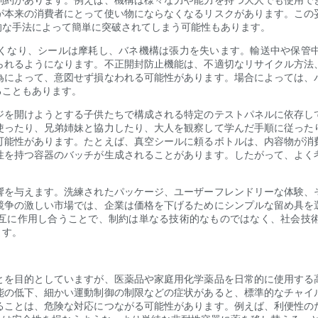
が本来の消費者にとって使い物にならなくなるリスクがあります。この
的な手法によって簡単に突破されてしまう可能性もあります。
くなり、シールは摩耗し、バネ機構は張力を失います。輸送中や保管
られるようになります。不正開封防止機能は、不適切なリサイクル方法
為によって、意図せず損なわれる可能性があります。場合によっては、
ることもあります。
ジを開けようとする子供たちで構成される特定のテストパネルに依存し
使ったり、兄弟姉妹と協力したり、大人を観察して学んだ手順に従った
可能性があります。たとえば、真空シールに頼るボトルは、内容物が消
性を持つ容器のバッチが生成されることがあります。したがって、よく
響を与えます。洗練されたパッケージ、ユーザーフレンドリーな体験、
競争の激しい市場では、企業は価格を下げるためにシンプルな留め具を
互に作用し合うことで、制約は単なる技術的なものではなく、社会技
ます。
とを目的としていますが、医薬品や家庭用化学薬品を日常的に使用する
能の低下、細かい運動制御の制限などの症状があると、標準的なチャイ
ることは、危険な対応につながる可能性があります。例えば、利便性の