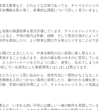
政策立案者など、どのような立場であっても、チャイルドレジス
安全機能を取り巻く、多層的な課題について詳しく見ていきまし
な包装の保護効果を過大評価しています。チャイルドレジスタン
によると、子供の能力は年齢、経験、そして意志の強さによって
動作を真似したり、より簡単な開け方を覚えたりすることができ
を開けたままにしたり、中身を耐性のない容器に移し替えたり、
誘発することがあります。自分の薬を取り出すのに苦労している
、人々がパッケージをどのように扱い、保管し、忘れてしまうか
態化している混沌とした家庭環境とはしばしば異なります。
るだろうという思い込みから、保管方法に一貫性がなくなること
危険物を人目につかない場所に保管したり、鍵のかかる棚を使っ
行動、学習の相互作用によって、チャイルドレジスタント包装は
構など、いずれも幼い子供には難しい一連の動作を意図していま
きる必要があり、そのため必要な複雑さや力が制限されます。メ