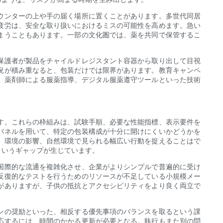
ウンターの上や手の届く場所に置くことがあります。多世代同居
疲労は、安全な取り扱いにおけるミスの可能性を高めます。急い
まうこともあります。一部の文化圏では、薬を共同で保管するこ
保護者が製品をチャイルドレジスタント容器から取り出して目視
況が積み重なると、包装だけでは限界があります。教育キャンペ
、薬剤師による服薬指導、デジタル服薬遵守ツールといった技術
す。これらの枠組みは、試験手順、必要な性能指標、表示要件を
パネルを用いて、特定の包装構成が十分に開けにくいかどうかを
、環境の影響、自然環境で見られる幅広い行動を捉えることはで
というギャップが生じています。
国際的な流通を複雑化させ、企業がよりシンプルで普遍的に受け
反復的なテストを行うためのリソースが不足している小規模メー
がありますが、子供の抵抗とアクセシビリティをより良く両立で
ンの奨励といった、相反する優先事項のバランスを取るという課
応するには、時間のかかる更新が必要となる。執行もまた別の問