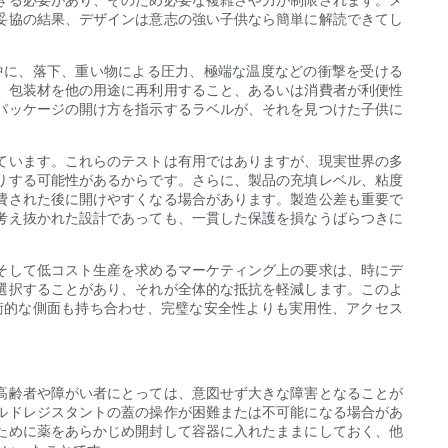
妥協の結果、デザインは意志の強い子供なら簡単に解読できてし
中に、落下、重い物による圧力、極端な温度などの衝撃を受ける
、包装材を他の用途に再利用すること、あるいは消費者が利便性
パッケージの開け方を指示するラベルが、それを見つけた子供に
ています。これらのテストは有用ではありますが、現実世界の多
りする可能性があるからです。さらに、製品の充填レベル、粘度
費された後に開けやすくなる場合があります。製造公差も重要で
考え抜かれた設計であっても、一貫した保護を損なうばらつきに
そして低コスト生産を求めるマーケティング上の要求は、時にデ
選択することがあり、それが全体的な抵抗を軽減します。このよ
術的な側面も持ち合わせ、完璧な安全性よりも実用性、アクセス
高齢者や障がい者にとっては、意図せず大きな障害となることが
ルドレジスタントの蓋の操作が困難または不可能になる場合があ
ために薬をあらかじめ開封して容器に入れたままにしておく、他