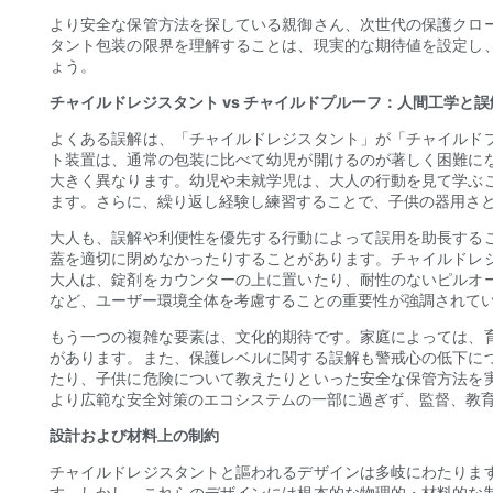
より安全な保管方法を探している親御さん、次世代の保護クロ
タント包装の限界を理解することは、現実的な期待値を設定し
ょう。
チャイルドレジスタント vs チャイルドプルーフ：人間工学と誤
よくある誤解は、「チャイルドレジスタント」が「チャイルド
ト装置は、通常の包装に比べて幼児が開けるのが著しく困難に
大きく異なります。幼児や未就学児は、大人の行動を見て学ぶ
ます。さらに、繰り返し経験し練習することで、子供の器用さ
大人も、誤解や利便性を優先する行動によって誤用を助長する
蓋を適切に閉めなかったりすることがあります。チャイルドレ
大人は、錠剤をカウンターの上に置いたり、耐性のないピルオ
など、ユーザー環境全体を考慮することの重要性が強調されて
もう一つの複雑な要素は、文化的期待です。家庭によっては、
があります。また、保護レベルに関する誤解も警戒心の低下に
たり、子供に危険について教えたりといった安全な保管方法を
より広範な安全対策のエコシステムの一部に過ぎず、監督、教
設計および材料上の制約
チャイルドレジスタントと謳われるデザインは多岐にわたりま
す。しかし、これらのデザインには根本的な物理的・材料的な