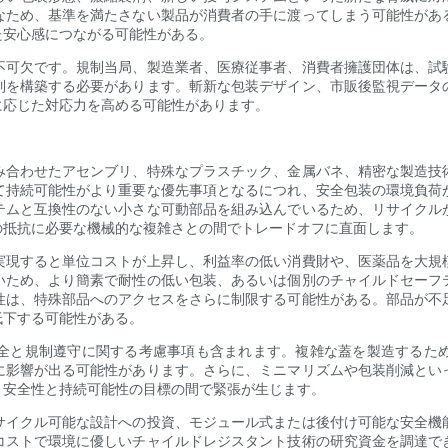
なため、基準を満たさない製品が消費者の手に渡ってしまう可能性があ
た安心感につながる可能性がある。
不可欠です。規制当局、製造業者、医療従事者、消費者擁護団体は、試
制を構築する必要があります。斬新な包装デザイン、市販後監視データ
に応じた対応力を高める可能性があります。
み合わせたアセンブリ、特殊なプラスチック、金属バネ、精密な製造技
て持続可能性がより重要な優先事項となるにつれ、安全包装の環境負荷
テムと互換性のない小さな可動部品を組み込んでいるため、リサイクル
の抵抗に必要な機械的な複雑さとの間でトレードオフに直面します。
実現すると単位コストが上昇し、利益率の低い消費財や、医薬品を大規
いため、より簡素で耐性の低い包装、あるいは個別のチャイルドセーフ
性は、特殊部品へのアクセスをさらに制限する可能性がある。部品が不
低下する可能性がある。
全と規制遵守に関する考慮事項も含まれます。複雑な蓋を製造するた
に影響が出る可能性があります。さらに、ミニマリズムや包装削減とい
、安全性と持続可能性の目標の間で緊張が生じます。
サイクル可能な設計への投資、モジュール式または後付け可能な安全機
コストで環境に優しいチャイルドレジスタント技術の研究資金を調達で