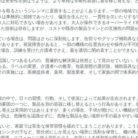
いは安全性を損なうような、より単純な非耐性容器に薬を移し替える、
スを取るというジレンマに直面することがよくあります。一部の地域で
きは事務的に煩雑であったり、偏見を生んだり、一貫性を欠いたりする
き人に対応できない場合があります。大人が操作できるオーバーライド
した技術は存在しますが、コストや既存の製品ラインとの互換性の問題
ている場合は、問題はさらに深刻化します。缶切りやグリップ補助具な
があります。視覚障害があると、一部の機構の位置合わせや操作が不可
な場合、訓練を受けた介護者でさえ、蓋を適切に閉め直すことができな
認識しつつあるものの、普遍的な解決策は依然として見出せていない。
ある。ラベルの変更、介護者への教育、包装形態の選択肢、補助器具な
その実施には、医療提供者、薬局、製造業者、そして家族の間で体系的
境の中で、日々の習慣、行動、そして状況によって結果が左右されます
動要因の一つに、製品を別の容器に移し替えるという行為があります。
し替えは実用的ではありますが、多くの場合、子供が開けにくい機能が
子供は、危険性を認識せずに、危険な製品を低い場所や手の届きやすい
らないと、家庭では安全な保管習慣を緩めてしまうことがあります。こ
はシンクの下など、部分的にしか見えない場所に洗剤を保管し、棚の奥
の変更、リフォームに伴う混乱なども、包装による緩和策が限定的とな