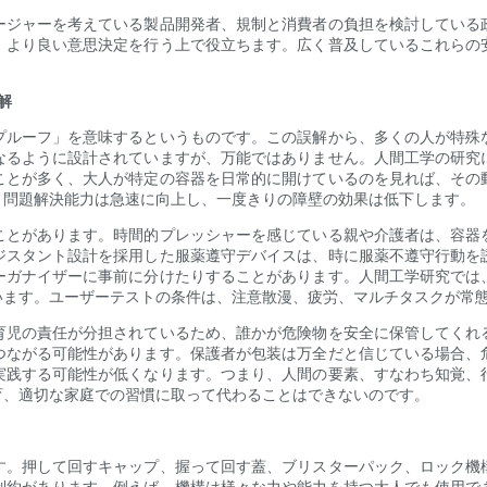
ージャーを考えている製品開発者、規制と消費者の負担を検討している
、より良い意思決定を行う上で役立ちます。広く普及しているこれらの
解
プルーフ」を意味するというものです。この誤解から、多くの人が特殊
なるように設計されていますが、万能ではありません。人間工学の研究
ことが多く、大人が特定の容器を日常的に開けているのを見れば、その
と問題解決能力は急速に向上し、一度きりの障壁の効果は低下します。
ことがあります。時間的プレッシャーを感じている親や介護者は、容器
ジスタント設計を採用した服薬遵守デバイスは、時に服薬不遵守行動を
ーガナイザーに事前に分けたりすることがあります。人間工学研究では
います。ユーザーテストの条件は、注意散漫、疲労、マルチタスクが常
育児の責任が分担されているため、誰かが危険物を安全に保管してくれ
つながる可能性があります。保護者が包装は万全だと信じている場合、
実践する可能性が低くなります。つまり、人間の要素、すなわち知覚、
育、適切な家庭での習慣に取って代わることはできないのです。
す。押して回すキャップ、握って回す蓋、ブリスターパック、ロック機
制約があります。例えば、機構は様々な力や能力を持つ大人でも使用で