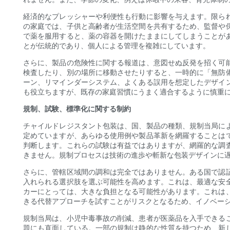
経済的なプレッシャーや利便性も行動に影響を与えます。限ら
の家庭では、子供と高齢者が生活空間を共有するため、監督や
で薬を服用すると、薬の容器を開けたままにしてしまうことが
とが伝統的であり、個人による管理を複雑にしています。
さらに、製品の危険性に関する報道は、意図せぬ反発を招く可
検査したり、別の場所に移動させたりすると、一時的に「無防
ーン、リマインダーシステム、よくある誤用を想定したデザイ
も役立ちますが、既存の家庭習慣にうまく適合するように慎重
規制、試験、標準化に関する制約
チャイルドレジスタント包装は、国、製品の種類、規制当局に
定めていますが、あらゆる使用例や製品革新を網羅することは
判断します。これらの試験は有益ではありますが、網羅的な調
きません。規制プロセスは技術の進歩や斬新な包装デザインに
さらに、管轄区域間の調和は完全ではありません。ある国で認
入れられる選択肢を選ぶ可能性を高めます。これは、最適な安
カーにとっては、大きな負担となる可能性があります。これは
きる代替アプローチを試すことがリスクとなるため、イノベー
規制当局は、小児中毒事故の削減、患者が医薬品を入手できる
題にも直面している。一部の規制は静的な性質を持つため、新