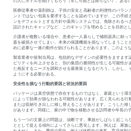
の人にボトルを開けてもらう（常に可能とは限らない）、ある
医療従事者や薬剤師は、子供の安全と高齢者の利便性のバラン
ントではない包装を要求することを認めていますが、この手続
ンをデフォルトとする方針や薬局システムでは、免除されるべ
設計されたキャップなど、このギャップを埋めることを目的と
介護者が複数いる場合や、患者が一人暮らしで補助器具に頼っ
蓋を破損させてしまい、本来の保護機能を損なってしまうこと
めに必要な一連の動作が妨げられることがあります。このよう
製造業者や規制当局は、包括的なデザインの必要性をますます
ビリティを向上させると、別の集団の脆弱性が生じる可能性が
た相反するニーズを調和させる最善策となるだろう。しかし、
ようにする必要がある。
安全性を損なう行動的要因と状況的要因
パッケージは真空状態で存在するものではなく、家庭という環
によって効果が損なわれる可能性があります。広く見られる行
または収納引き出しに移し替えることがあります。こうした移
があります。同様に、家の中で物を移動させる訪問者や年長の
もう一つの文脈上の問​​題は、油断です。事故がしばらく起こ
ととして捉える傾向によってさらに悪化します。例えば、家族
れません。また、季節の変化、例えば休暇中の来客、育児体制