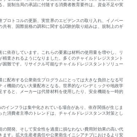
る。規制当局の承認に付随する消費者教育要件は、資金不足や実
験プロトコルの更新、実世界のエビデンスの取り入れ、イノベー
の共有、国際規格の調和に関する試験的取り組みは、規制上のギ
術に依存しています。これらの要素は材料の使用量を増やし、リ
が精査されるようになりました。多くのチャイルドレジスタント
が困難です。リサイクル可能なチャイルドレジスタントソリュー
模に配布する公衆衛生プログラムにとっては大きな負担となる可
ティ機能のない大量配布となる。世界的なパンデミックや地政学
足すると、メーカーは代替材料を使用したり、安全機能を一時的
めのインフラは集中化されている場合があり、依存関係が生じま
った消費者主導のトレンドは、チャイルドレジスタンス対策とし
能の開発、そして安全性を過度に損なわない費用対効果の高い代
きます。拡大生産者責任や公衆衛生イニシアチブにおけるより安