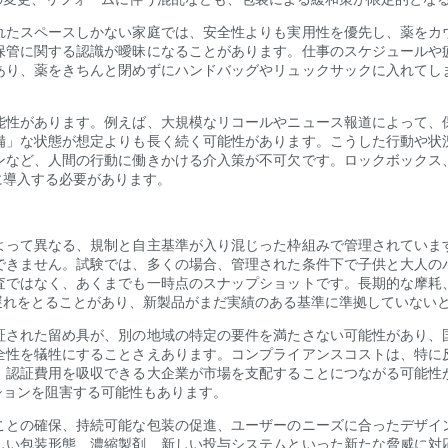
れたスペースしかない家庭では、安全性よりも実用性を優先し、薬をカ
保管に関する認識が曖昧になることがあります。仕事のスケジュールや
あり、薬をきちんと閉めずにハンドバッグやリュックサックに入れてし
能性があります。例えば、大規模なリコールやニュース報道によって、
備」な状態が想定よりも長く続く可能性があります。こうした行動や状
ンなど、人間の行動に働きかける介入策が不可欠です。ロックボックス
に導入する必要があります。
よって異なる、規制と自主基準が入り混じった枠組みで管理されていま
できません。試験では、多くの場合、管理された条件下で子供と大人の
査ではなく、あくまでも一時点のスナップショットです。長期的な摩耗
遅れをとることがあり、新製品がまだ実績のある基準に準拠していない
証された留め具が、別の地域の特定の要件を満たさない可能性があり、
全性を犠牲にすることさえあります。コンプライアンスコストは、特に
、認証費用を吸収できる大企業が市場を支配することにつながる可能性
ションを阻害する可能性もあります。
ことの確保、持続可能な包装の促進、ユーザーのニーズに合ったデザイ
しい包装形態、濃縮製剤、新しい投与システムといった新たな脅威に対