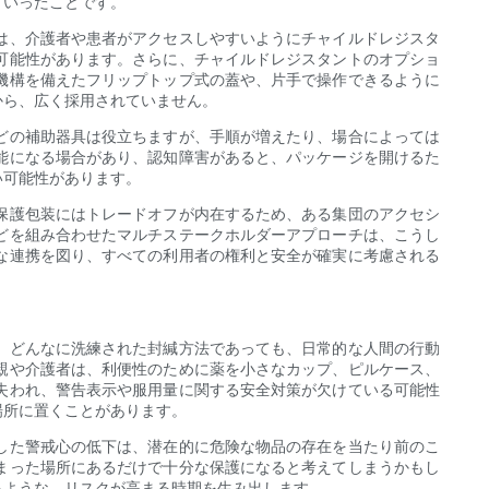
といったことです。
は、介護者や患者がアクセスしやすいようにチャイルドレジスタ
可能性があります。さらに、チャイルドレジスタントのオプショ
機構を備えたフリップトップ式の蓋や、片手で操作できるように
から、広く採用されていません。
どの補助器具は役立ちますが、手順が増えたり、場合によっては
能になる場合があり、認知障害があると、パッケージを開けるた
い可能性があります。
保護包装にはトレードオフが内在するため、ある集団のアクセシ
どを組み合わせたマルチステークホルダーアプローチは、こうし
な連携を図り、すべての利用者の権利と安全が確実に考慮される
。どんなに洗練された封緘方法であっても、日常的な人間の行動
親や介護者は、利便性のために薬を小さなカップ、ピルケース、
失われ、警告表示や服用量に関する安全対策が欠けている可能性
場所に置くことがあります。
うした警戒心の低下は、潜在的に危険な物品の存在を当たり前のこ
まった場所にあるだけで十分な保護になると考えてしまうかもし
るような、リスクが高まる時期を生み出します。