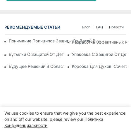
РЕКОМЕНДУЕМЫЕ СТАТЬИ
Блог
FAQ
Новости
Понимание Принципов Защиты От Детей В Упаковке: Обесп
Разработка Эффективных Ме
Бутылки С Защитой От Детей: Что Нужно Знать Для Соотве
Упаковка С Защитой От Дете
Будущее Решений В Области Упаковки, Защищающей От Де
Коробка Для Духов: Сочетан
We use cookies to ensure that we give you the best experience
on and off our website. please review our
Политика
Конфиденциальности
Copyright © 2026 WWW.ECCODY.COM |
Карта сайта
|