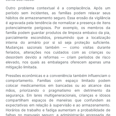
Outro problema contextual é a complacência. Após um
período sem incidentes, as famílias podem relaxar seus
hábitos de armazenamento seguro. Essa erosão da vigilância
é agravada pela tendência de normalizar a presença de itens
potencialmente perigosos. Por exemplo, os membros da
família podem guardar produtos de limpeza embaixo da pia,
parcialmente escondidos, presumindo que a localização
interna do armário por si só seja proteção suficiente.
Mudanças sazonais também — como visitas durante
feriados, alterações nos cuidados com as crianças ou
desordem devido a reformas — criam períodos de risco
elevado, nos quais as embalagens oferecem apenas uma
mitigação limitada.
Pressões econômicas e a conveniência também influenciam o
comportamento. Famílias com espaço limitado podem
colocar medicamentos em bancadas ou ao alcance das
mãos, priorizando o pragmatismo em detrimento da
segurança. Em lares multigeneracionais, crianças e idosos
compartilham espaços de maneiras que confundem as
expectativas em relação à supervisão e ao armazenamento.
Horários de trabalho e fadiga aumentam a probabilidade de
falhas no manuseio seguro: a administração apressada de