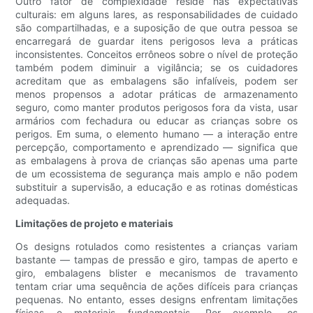
Outro fator de complexidade reside nas expectativas
culturais: em alguns lares, as responsabilidades de cuidado
são compartilhadas, e a suposição de que outra pessoa se
encarregará de guardar itens perigosos leva a práticas
inconsistentes. Conceitos errôneos sobre o nível de proteção
também podem diminuir a vigilância; se os cuidadores
acreditam que as embalagens são infalíveis, podem ser
menos propensos a adotar práticas de armazenamento
seguro, como manter produtos perigosos fora da vista, usar
armários com fechadura ou educar as crianças sobre os
perigos. Em suma, o elemento humano — a interação entre
percepção, comportamento e aprendizado — significa que
as embalagens à prova de crianças são apenas uma parte
de um ecossistema de segurança mais amplo e não podem
substituir a supervisão, a educação e as rotinas domésticas
adequadas.
Limitações de projeto e materiais
Os designs rotulados como resistentes a crianças variam
bastante — tampas de pressão e giro, tampas de aperto e
giro, embalagens blister e mecanismos de travamento
tentam criar uma sequência de ações difíceis para crianças
pequenas. No entanto, esses designs enfrentam limitações
físicas e materiais fundamentais. Por exemplo, os