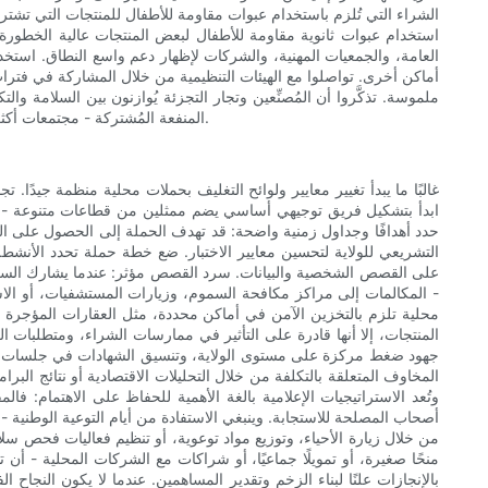
الشراء التي تُلزم باستخدام عبوات مقاومة للأطفال للمنتجات التي تشت
استخدام عبوات ثانوية مقاومة للأطفال لبعض المنتجات عالية الخطورة
العامة، والجمعيات المهنية، والشركات لإظهار دعم واسع النطاق. استخدموا
أماكن أخرى. تواصلوا مع الهيئات التنظيمية من خلال المشاركة في فترات
ملموسة. تذكَّروا أن المُصنِّعين وتجار التجزئة يُوازنون بين السلامة والت
المنفعة المُشتركة - مجتمعات أكثر أمانًا، وتكاليف رعاية طارئة أقل، وثقة مُعزَّزة لدى المُستهلك - تُهيئ بيئة تعاونية يُمكن من خلالها إحراز تحسينات جوهرية في التغليف المُقاوم للأطفال.
غالبًا ما يبدأ تغيير معايير ولوائح التغليف بحملات محلية منظمة جيدًا.
ابدأ بتشكيل فريق توجيهي أساسي يضم ممثلين من قطاعات متنوعة - أولي
حدد أهدافًا وجداول زمنية واضحة: قد تهدف الحملة إلى الحصول على ا
التشريعي للولاية لتحسين معايير الاختبار. ضع خطة حملة تحدد الأنشطة
على القصص الشخصية والبيانات. سرد القصص مؤثر: عندما يشارك السكان
- المكالمات إلى مراكز مكافحة السموم، وزيارات المستشفيات، أو الا
محلية تلزم بالتخزين الآمن في أماكن محددة، مثل العقارات المؤجرة ال
المنتجات، إلا أنها قادرة على التأثير في ممارسات الشراء، ومتطلبات 
جهود ضغط مركزة على مستوى الولاية، وتنسيق الشهادات في جلسات الاست
المخاوف المتعلقة بالتكلفة من خلال التحليلات الاقتصادية أو نتائج البر
وتُعد الاستراتيجيات الإعلامية بالغة الأهمية للحفاظ على الاهتمام: فا
أصحاب المصلحة للاستجابة. وينبغي الاستفادة من أيام التوعية الوطنية 
من خلال زيارة الأحياء، وتوزيع مواد توعوية، أو تنظيم فعاليات فحص س
منحًا صغيرة، أو تمويلًا جماعيًا، أو شراكات مع الشركات المحلية - أن
بالإنجازات علنًا لبناء الزخم وتقدير المساهمين. عندما لا يكون النجاح