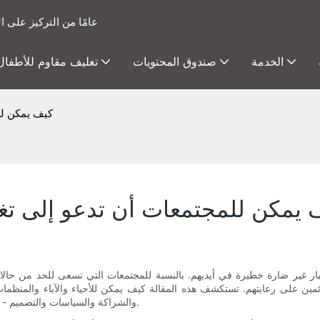
15 عامًا من التركيز عل
الخدمة
صندوق المحتويات
تغليف مقاوم للأطفال
كيف يمكن للم
 يمكن للمجتمعات أن تدعو إلى تغليف
كبار غير ضارة خطيرة في أيديهم. بالنسبة للمجتمعات التي تسعى للحد من حالات ا
قائمين على رعايتهم. تستكشف هذه المقالة كيف يمكن للأحياء والآباء والمنظما
والشراكة والسياسات والتصميم - لجعل التغليف أكثر فعالية للأشخاص الذين يعتمدون عليه بشكل أساسي.