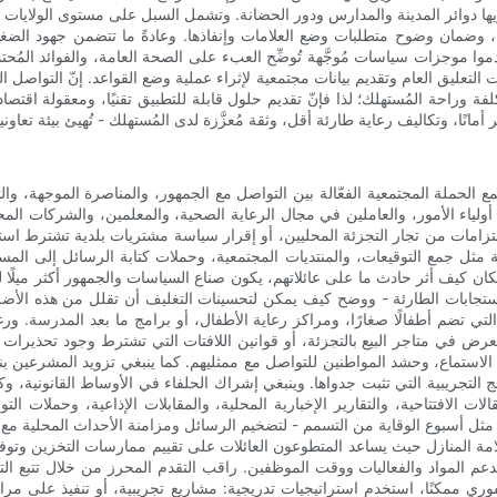
ريها دوائر المدينة والمدارس ودور الحضانة. وتشمل السبل على مستوى الولايا
، وضمان وضوح متطلبات وضع العلامات وإنفاذها. وعادةً ما تتضمن جهود الضغط 
 موجزات سياسات مُوجَّهة تُوضِّح العبء على الصحة العامة، والفوائد المُحتملة،
 التعليق العام وتقديم بيانات مجتمعية لإثراء عملية وضع القواعد. إنّ التواصل
كلفة وراحة المُستهلك؛ لذا فإنّ تقديم حلول قابلة للتطبيق تقنيًا، ومعقولة اقتصادي
 تجمع الحملة المجتمعية الفعّالة بين التواصل مع الجمهور، والمناصرة الموجهة، و
اء الأمور، والعاملين في مجال الرعاية الصحية، والمعلمين، والشركات المحلي
لتزامات من تجار التجزئة المحليين، أو إقرار سياسة مشتريات بلدية تشترط ا
 مثل جمع التوقيعات، والمنتديات المجتمعية، وحملات كتابة الرسائل إلى المس
 كيف أثر حادث ما على عائلاتهم، يكون صناع السياسات والجمهور أكثر ميلًا ل
ستجابات الطارئة - ووضح كيف يمكن لتحسينات التغليف أن تقلل من هذه الأضر
تي تضم أطفالًا صغارًا، ومراكز رعاية الأطفال، أو برامج ما بعد المدرسة. و
العرض في متاجر البيع بالتجزئة، أو قوانين اللافتات التي تشترط وجود تحذيرات
ماع، وحشد المواطنين للتواصل مع ممثليهم. كما ينبغي تزويد المشرعين بنماذج
امج التجريبية التي تثبت جدواها. وينبغي إشراك الحلفاء في الأوساط القانونية، و
لمقالات الافتتاحية، والتقارير الإخبارية المحلية، والمقابلات الإذاعية، وحمل
- مثل أسبوع الوقاية من التسمم - لتضخيم الرسائل ومزامنة الأحداث المحلية مع
لامة المنازل حيث يساعد المتطوعون العائلات على تقييم ممارسات التخزين وتوفي
 تدعم المواد والفعاليات ووقت الموظفين. راقب التقدم المحرز من خلال تتبع الت
 الفوري ممكنًا، استخدم استراتيجيات تدريجية: مشاريع تجريبية، أو تنفيذ على 