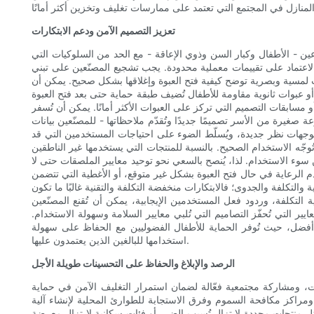
تعزيز التصميم الآمن ودعم الابتكارات
ن - الأطفال وكبار السن وذوي الإعاقة - مع الحد من السلوكيات التي
لاعتماد على تقييمات معملية محدودة. يجب تشجيع المصنّعين على تبني
 لمسية وبصرية توضح كيفية فتح العبوة وإغلاقها بشكل صحيح. يمكن أن
و عبوات ثانوية مقاومة للأطفال تُضيف طبقة حماية حتى بعد فتح العبوة
مسابقات التصميم التي تركز على العبوات الأكثر أمانًا. يمكن أن تُسفر
عة صغيرة من الأسر تصميمًا جديدًا وتُقدّم ملاحظاتها - للمصنّعين بيانات
ش بوجهات نظر جديدة، ويُسلّط الضوء على احتياجات المستخدمين التي قد
جّه الاستخدام الصحيح. بالنسبة للمنتجات التي يستخدمها غير الناطقين
ن سوء الاستخدام. لذا، يُنصح بالسعي نحو توحيد معايير الملصقات حتى لا
قدم الرعاية في حال فتح العبوة بشكل غير متوقع، أو الأغطية التي تتضمن
تكلفة والجدوى؛ فالابتكارات منخفضة التكلفة والتقنية غالبًا ما تكون
 التكلفة، وردود فعل المستخدمين الإيجابية، يمكن أن تُقنع المصنّعين
ير التي تُحفّز التصاميم التي تُلبي معايير السلامة وسهولة الاستخدام.
أفضل، حيث تُوفر الحماية للأطفال الفضوليين مع الحفاظ على سهولة
استخدامها للبالغين الذين يعتمدون عليها.
الرصد والإبلاغ والحفاظ على التحسينات طويلة الأجل
ت، ومشاركة مجتمعية فعّالة لضمان استمرار التغليف الآمن في حماية
ت ومراكز مكافحة السموم وفرق الاستجابة للطوارئ المحلية لإنشاء آلية
ل منتجات محددة لا تزال تُسبب الضرر أو فئات سكانية لا تزال معرضة