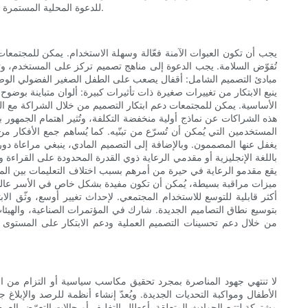
للدعوة المحلية المستمرة والمتواصلة أن تغير الأعراف، وتؤثر على السياسات، وفي النهاية تزيد من نسبة المنازل في المجتمع التي تعتمد على ممارسات تغليف وتخزين أكثر أمانًا.
يجب أن تكون العبوات الآمنة فعّالة وسهلة الاستخدام. يمكن للمجتمعا
تُقوّض السلامة. يجب الدعوة إلى مناهج تصميم تركز على المستخدم، وت
مبادئ التصميم الشامل: أقفال يصعب على الطفل الصغير الفضولي الوصول
ينبع الابتكار من تغييرات صغيرة ذات تأثيرات كبيرة: ألوان متباينة بو
الأساسية. يمكن للمجتمعات دعم ابتكار التصميم من خلال الشراكة مع الجا
هذه الشراكات عن نماذج أولية منخفضة التكلفة، وتُثير اهتمام الجمهور بالح
المستخدمين التي يُمكن أن تُسرّع من تبنّيه. كما يُساهم جمع الأفكار 
يغفل عنها المصممون. وبالإضافة إلى التصميم المادي، ينبغي مراعاة دور
باللغة الإنجليزية أو مقدمي الرعاية ذوي القدرة المحدودة على القراءة و
يقع مقدمو الرعاية في حيرة من أمرهم بسبب اختلاف التعليمات بين المنتجا
ميزات مراقبة بسيطة، يُمكن أن تكون مفيدة بشكل خاص في الأسر عالية ال
أكثر قابلية للتوسع للاستخدام المجتمعي. لإحداث تغيير أوسع، وثّق الا
بتوسيع نطاق التصاميم الجديدة. شارك في المؤتمرات الصناعية، والهيئات ا
من خلال دعم تحسينات التصميم العملية ودعم الابتكار على المستوى 
لا تنتهي جهود المناصرة بمجرد تحقيق مكاسب سياسية أو التزام من ال
الأطفال ومواكبة التحديات الجديدة. ويُعدّ إنشاء أنظمة للرصد والإبلا
مشتركة لتتبع الحوادث المتعلقة بأعطال التغليف أو حالات التعرّض ال