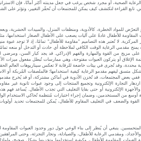
مجال الرعاية الصحية، أو مجرد شخص يرغب في جعل مدينته أكثر أمانًا، فإن الاسترا
ضي أو التعرّض للمواد الخطرة، كالأدوية، ومنظفات المنزل، والمبيدات الحشرية، و
المقاومة للأطفال عادةً على آليات يصعب على الأطفال الصغار استخدامها، مثل ال
المركزية. لا تُعتبر هذه التصاميم "مقاومة للأطفال" تمامًا، إذ لا توجد عبوة مني
يمنح مقدمي الرعاية الوقت الكافي لملاحظة أي حادث أو التدخل أو منعه تمامًا.
ليات على مزيج من القوة والمهارة والفهم الإدراكي. قد يجد كبار السن، ومرض
 محكمة الإغلاق أو يتركون العبوات مفتوحة، وهي ممارسات تُبطل مفعول ميزات الأ
ة محددة، وقد تُجرى في بيئات خاضعة للرقابة لا تعكس سيناريوهات العالم الحقي
شكل متسق ليفهم مقدمو الرعاية كيفية استخدامها؛ فالملصقات المُربكة أو الا
ضًا: ففي بعض المجتمعات، قد تُخزن الأدوية في أماكن مشتركة، أو قد يُخرج مقدم
ي ازدهار التجارة الإلكترونية وتجميع المنتجات إلى وجود عبوات ثانوية غير مقا
والأجهزة الإلكترونية أو حتى بقايا التغليف التي تجذب الأطفال. يُساعد فهم هذ
أوسع من المستخدمين، وضمان إجراء اختبارات مُنتظمة تُحاكي الاستخدام الواقع
ط القوة والضعف في التغليف المقاوم للأطفال، يُمكن للمجتمعات تحديد أولويا
 والمتحمسين. ينبغي أن يُنظر إلى بناء الوعي حول دور وحدود العبوات المقاومة 
الأجداد، ومقدمي الرعاية للأطفال، والصيادلة، وتجار التجزئة، وحتى المراهقين
 العبوات المقاومة للأطفال، وكيفية استخدامها وتخزينها بشكل صحيح، ولماذا 