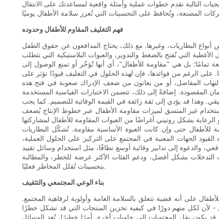
تيجيات التالية تقدم خطوات عملية وأمثلة واقعية لمساعدتك على الانتقال
فهم التغليف المقاوم للأطفال وحدوده
بعض أنواع البطاريات، وغيرها. مع ذلك، يحتاج المدافعون عن حقوق الطفل
أغطية التي تُفتح بالضغط والتدوير، والعبوات البلاستيكية التي تتطلب
عة تمامًا؛ بل هي "مقاومة للأطفال"، أي أنها تُؤخّر أو تمنع الوصول إلى
 على الرغم من فوائدها، فإن لهذه الحلول في التغليف قيودًا تؤثر على
ى التهاب المفاصل، أو من يعانون من ضعف الإدراك صعوبة في فتح هذه
مان المقصودة. إضافةً إلى ذلك، تتضمن الاختبارات القياسية المستخدمة
قي. وهذا قد يؤدي إلى ثقة زائفة في القيمة الوقائية للتصميم. كما يجب
ستخدام غير المتسق لميزات مقاومة الأطفال عبر خطوط الإنتاج يُضعف
و الرعاية بشكل روتيني أغراضًا من العبوات المقاومة للأطفال لمشاركتها
ومة للأطفال حتى وإن كانت العبوة الأساسية مقاومة. تُشكّل البطاريات
ه القيود الجهات المعنية في المجتمع على التركيز على الحلول العملية،
ي، والدعوة إلى تدابير وقائية أوسع نطاقًا، مثل استخدام وسائل تقييد
ت التدخلات بشكل أفضل، ودعم الفئات الأكثر عرضة للخطر، والمطالبة
بتحسينات تُقلل المخاطر فعليًا.
بناء الوعي المجتمعي والتثقيف
للأطفال على أنه قضية تتعلق بالسلامة العامة وأولوية لرفاهية المجتمع.
 - لأن لكل منهم دورًا في كيفية تخزين المنتجات التي قد تشكل خطرًا
قد يكون نقل المحتويات إلى حاويات أخرى أمرًا خطيرًا. تُعد الوسائل