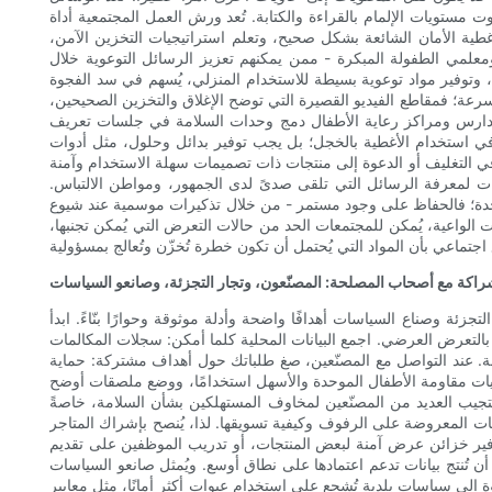
مستويات الإلمام بالقراءة والكتابة. تُعد ورش العمل المجتمعية أداة
ية الأمان الشائعة بشكل صحيح، وتعلم استراتيجيات التخزين الآمن،
لمي الطفولة المبكرة - ممن يمكنهم تعزيز الرسائل التوعوية خلال
ال، وتوفير مواد توعوية بسيطة للاستخدام المنزلي، يُسهم في سد الفجوة
عة؛ فمقاطع الفيديو القصيرة التي توضح الإغلاق والتخزين الصحيحين،
 للمدارس ومراكز رعاية الأطفال دمج وحدات السلامة في جلسات تعريف
 في استخدام الأغطية بالخجل؛ بل يجب توفير بدائل وحلول، مثل أدوات
ي التغليف أو الدعوة إلى منتجات ذات تصميمات سهلة الاستخدام وآمنة
ات لمعرفة الرسائل التي تلقى صدىً لدى الجمهور، ومواطن الالتباس.
واحدة؛ فالحفاظ على وجود مستمر - من خلال تذكيرات موسمية عند شيوع
 الواعية، يُمكن للمجتمعات الحد من حالات التعرض التي يُمكن تجنبها،
راكة مع أصحاب المصلحة: المصنّعون، وتجار التجزئة، وصانعو السياسات
ئة وصناع السياسات أهدافًا واضحة وأدلة موثوقة وحوارًا بنّاءً. ابدأ
ا بالتعرض العرضي. اجمع البيانات المحلية كلما أمكن: سجلات المكالمات
 عند التواصل مع المصنّعين، صغ طلباتك حول أهداف مشتركة: حماية
 آليات مقاومة الأطفال الموحدة والأسهل استخدامًا، ووضع ملصقات أوضح
ستجيب العديد من المصنّعين لمخاوف المستهلكين بشأن السلامة، خاصةً
تجات المعروضة على الرفوف وكيفية تسويقها. لذا، يُنصح بإشراك المتاجر
وفير خزائن عرض آمنة لبعض المنتجات، أو تدريب الموظفين على تقديم
 أن تُنتج بيانات تدعم اعتمادها على نطاق أوسع. ويُمثل صانعو السياسات
دعوة إلى سياسات بلدية تُشجع على استخدام عبوات أكثر أمانًا، مثل معايير