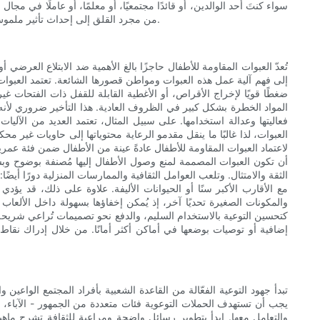
سواء كنتَ أحد الوالدين، أو قائدًا مجتمعيًا، أو معلمًا، أو عاملًا في 
من مجرد القلق إلى إحداث تأثير ملموس. تابع القراءة لتكتشف كيف يمكن للمجتمعات أن تُحفّز التغيير، وتؤثر على الشركات المصنعة، وتُحافظ على التحسينات التي تُعزز سلامة الأطفال يوميًا.
تُعدّ العبوات المقاومة للأطفال حاجزًا بالغ الأهمية ضد الابتلاع العر
إلى فهم آلية عمل هذه العبوات ومواطن قصورها الشائعة. تعتمد العبوات 
ضغطًا قويًا لإخراج الأقراص، أو الأغطية القابلة للقفل ذات الفتحات غير 
المواد الخطرة بشكل كبير في الظروف العادية. هذا التأخير ضروري لأنه 
فعاليتها وعدالة استخدامها. على سبيل المثال، تعتمد العديد من الآ
العبوات، لذا غالبًا ما ينقل مقدمو الرعاية محتوياتها إلى حاويات غير
لاعتماد العبوات المقاومة للأطفال عادةً عينة من الأطفال ضمن فئة عمري
أن تكون العبوات المصممة لمنع وصول الأطفال إليها مُصنفة بوضوح وب
الثقة والامتثال. وتلعب العوامل الثقافية والممارسات المنزلية دورًا أي
مع الأقارب الأكبر سنًا أو الحيوانات الأليفة. علاوة على ذلك، قد يؤد
والمكونات الصغيرة تحديًا آخر، إذ يُمكن إخفاؤها بسهولة داخل الألعاب 
كتحسين التوعية بالاستخدام السليم، والدفع نحو تصميمات تُراعي شريحة 
إضافية أو توصيات بوضعها في أماكن أكثر أمانًا. من خلال إدراك نقا
تبدأ جهود التوعية الفعّالة من القاعدة الشعبية بأفراد المجتمع الواعين
يجب أن تستهدف الحملات التوعوية فئات متعددة من الجمهور - الآباء، و
والتعامل معها. ابدأ بتطوير رسائل واضحة ومراعية للثقافة تشرح ماهية