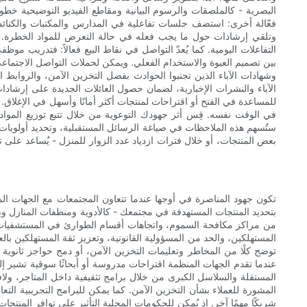
البصرية - كالملصقات والرسوم البيانية ومقاطع الفيديو التوضيحية خطو
فعّالة أخرى: استضف جلسات تفاعلية في المدارس والمكتبات والكنائس
وتلقي إرشادات حول ما يجب فعله في حالة التعرض للمواد الخطرة. ت
التفاعلات اليومية. كما يُعدّ التواصل في نقاط البيع فعالاً: فتدريب م
بين تصميم العبوة والاستخدام الفعلي. ويمكن لحملات التواصل الاجتما
وشهادات الآباء الذين تجنبوا الحوادث بفضل التخزين الآمن، والرواب
الآباء والنشرات الإخبارية، لضمان حصول العائلات الجديدة على إرشاد
للمساعدة في الفتح أو اقتراحات لمنتجات أكثر أمانًا وأسهل في الإغل
في الوقت نفسه. قِس أثر جهودك التوعوية من خلال تتبع توزيع المواد
ستُسهم هذه الملاحظات في صياغة الرسائل المستقبلية، وتحديد أولويات
بعض المنتجات، أو خلال فترات ازدياد عدد الزوار للمنزل - يُساعد على 
تكون جهود المناصرة في أوجها عندما تتعاون المجتمعات مع الجهات المعن
بتحديد المنتجات المستهدفة في مجتمعك - كالأدوية ومنظفات المنازل وبطا
من مراكز مكافحة السموم، واتجاهات أقسام الطوارئ في المستشفيات،
المستهلكين، والحد من المسؤولية القانونية، وتعزيز ثقة المستهلكين با
توضح كلًا من المخاطر وتعليمات التخزين الآمن، أو دمج حواجز ثانوية
عندما تقدم الجهات المنظمة اقتراحات مدروسة أو أبحاثًا سوقية تشير إلى
المستقلة والسلاسل الكبرى من خلال برامج تثقيفية داخل المتاجر، ول
المشورة للعملاء بشأن التخزين الآمن. كما يمكن للبرامج التجريبية التعا
شريكًا مهمًا آخر. إذ يُمكن للحكومات المحلية التأثير على توافر المنتجات