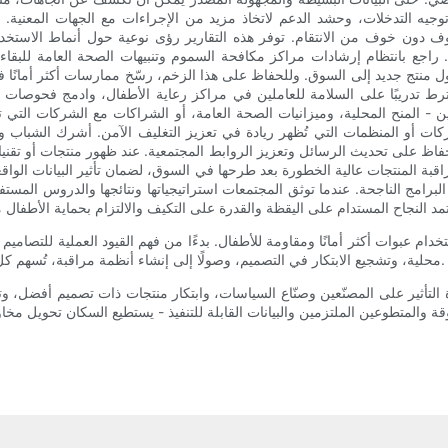
يه التدخلات، وحشد الدعم لاتخاذ مزيد من الإجراءات مع الجهات المعنية. تتيح 
 دون خوف من الانتقام. توفر هذه التقارير رؤى نوعية حول أنماط الاستخدا
. راجع بانتظام إرشادات مراكز مكافحة السموم وتنبيهات الصحة العامة للبقاء
ول منتج جديد إلى السوق. وللحفاظ على هذا الزخم، رسّخ ممارسات أكثر أمانًا 
رط تدريبًا على السلامة للعاملين في مراكز رعاية الأطفال، وادمج فحوصات ال
 - المنح المحلية، وميزانيات الصحة العامة، أو الشراكات مع الشركات التي 
ت أو المنظمات التي تُظهر ريادة في تعزيز التغليف الآمن. أشرك الشباب و
حفاظ على تحديث الرسائل وتعزيز الروابط المجتمعية. عند ظهور منتجات أو تقنيا
راقبة المنتجات عالية الخطورة بعد طرحها في السوق، لضمان تأثير البيانات الواق
رامج الناجحة. عندما توثق المجتمعات استراتيجياتها ونتائجها والدروس المستفادة
تخدام عبوات أكثر أمانًا ومقاومة للأطفال. بدءًا من فهم القيود العملية للتصاميم
محلية، وتشجيع الابتكار في التصميم، وصولًا إلى إنشاء أنظمة مراقبة، تُسهم كل خطوة في الحد من التعرّض العرضي وجعل المنازل أكثر أمانًا للأطفال.
رة التأثير على المصنّعين وصنّاع السياسات، وابتكار منتجات ذات تصميم أفضل،