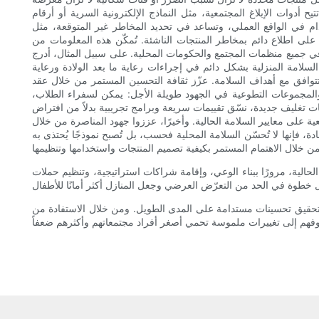
أدوات الإبلاغ المجتمعية، مثل النماذج الإلكترونية السرية أو أرقام
م في الواقع العملي، وتساعد في تحديد المخاطر غير المتوقعة، مثل
 على اطلاع دائم بمخاطر المنتجات الناشئة. تُمكّن هذه المعلومات من
في جميع منظمات المجتمع والحكومات المحلية. على سبيل المثال، أدرج
سلامة المنزلية بشكل دائم في إجراءات رعاية ما بعد الولادة ورعاية
تتوافق مع أهداف السلامة. عزّز ثقافة التحسين المستمر من خلال عقد
المجموعات التطوعية في الجهود طويلة الأجل: يمكن لسفراء الطلاب،
ت تغليف جديدة، نسّق تقييمات سريعة وبرامج تجريبية بدلاً من افتراض
عية على معايير السلامة الحالية. وأخيرًا، عززوا جهود المناصرة من خلال
، فإنها لا تُحسّن السلامة المحلية فحسب، بل تُصبح نموذجًا يُحتذى به
 الحالية، مرورًا ببناء الوعي، وإقامة شراكات استراتيجية، وتنظيم حملات
 وتحقيق تحسينات مستدامة على المدى الطويل. ومن خلال الاستفادة من