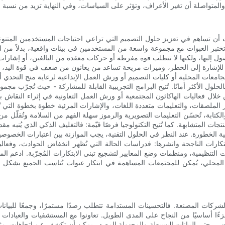
ت أن تساهم في تعزيز حلول التصميم التي تراعي احتياجات المستخدمين المتنوعي
ختبر العبوات مع مجموعة واسعة من المستخدمين في بيئات واقعية، بدلاً من ا
 إليها، ولكنها لا تتطلب قوة مفرطة أو حركات معقدة من البالغين، أو إشارات
ضوح للإشارة إلى الخطر، وميزات مريحة تساعد من يعانون من ضعف في قوة اليد، أ
معات المحلية أو كليات التصميم أو ورش العمل الإبداعية لرعاية منح التحدي أو 
لول الأكثر أمانًا. تُتيح البرامج التجريبية القابلة للمشاركة - حيث تُجرّب مجمو
من خلال فعاليات الهاكاثون المجتمعية أو ورش العمل التعاونية في إثراء النقا
 الملصقات، والتعليمات متعددة اللغات، والإشارات المرئية خطوة بخطوة التي تُو
الكتابة، تُحسّن التعليمات التصويرية والرموز سهلة الفهم من السلامة وتُقلّل م
ت المتشابهة. كما تُتيح التكنولوجيا فرصًا قيّمة: فالتغليف الذكي الذي يُنبه م
خطورة. عند النظر في الحلول التقنية، يجب الموازنة بين اعتبارات الخصوصية وال
بتكارات الناجحة وانشرها: فدراسات الحالة التي تُظهر انخفاض الحوادث، وفعالية
لتنظيمية، ومنظمات وضع المعايير لتشجيع تبني الابتكارات المُجرّبة. ادعم المعاي
المحلي، يُمكن للمجتمعات المساهمة في ابتكار عبوات تُناسب الجميع بشكل 
شركات المصنعة. فالتحسينات المستدامة تتطلب رصدًا مستمرًا، وجمعًا للبيانا
غ جزءًا أساسيًا من النجاح على المدى الطويل. تعاونوا مع المستشفيات والعيادا
عرضي. حتى البيانات البسيطة والمجهولة المصدر يمكن أن تكشف عن اتجاهات، مث