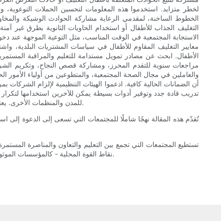
لخطر متزايد. استخدموا هذه المعلومات لتحسين الحملات التوعوية، وتوج
الخطوط الساخنة، لمقدمي الرعاية مشاركة الحوادث الوشيكة والمخاوف
التغليف الجذاب للأطفال أو استخدام الحاويات الثانوية بطرق غير آمنة
الاستجابة المجتمعية في الوقت المناسب، مثل التوعية الموجهة عند دخ
معايير التغليف المقاوم للأطفال في سياسات المشتريات البلدية، واشت
الأطفال. ابحث عن مصادر تمويل مستدامة للتعليم والمراقبة المستمرين
مراجعات سنوية للتقدم المحرز، ومشاركة قصص النجاح، وتكريم الشركا
والعاملين في مجال الصحة المجتمعية، والمتطوعين من أولياء الأمور ال
أن الضمانات الحالية كافية. ادعموا الهيئات التنظيمية لإلزام الشركات بم
تدريب قادة جدد وتوفير أدوات بسيطة يمكن للآخرين استخدامها لتكرار الب
للمدن والمنظمات الأخرى. يعتمد النجاح المستدام على اليقظة والقدرة على التكيف والالتزام بحماية الأطفال من خلال الاهتمام المستمر بكيفية تصميم المنتجات واستخدامها وتنظيمها.
تُقدّم هذه المقالة نهجًا شاملًا للمجتمعات التي تسعى إلى الدعوة إلى اس
تستطيع المجتمعات التي تجمع بين التعليم والتعاون والمناصرة المستم
نقاط القوة المحلية - كالمؤسسات الموثوقة والمتطوعين الملتزمين والبيانات القابلة للتنفيذ - يستطيع السكان تحويل مخاوفهم إلى تغييرات ملموسة تحمي أصغر أفراد مجتمعاتهم وأكثرهم ضعفاً.