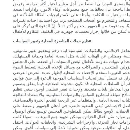
ت والمستوى الفيدرالي الضغط من أجل معايير اختبار أكثر صرامة، وفرض
الناجحة بناء تحالفات: جمع مجموعات أولياء الأمور، وإدارات الصحة
 واعتبارات التكلفة، وأمثلة على الاستراتيجيات الفعّالة المُطبَّقة في
 الشفاف والمُحترم مع أصحاب المصلحة يزيد من احتمالية إحداث تغييرات
ًا، ومدعومة من الجمهور يجعلهم أكثر تقبلاً. إنّ الدعوة التي تُركِّز على
تنظيم حملات المناصرة المحلية وتغيير السياسات
التفاعل الإعلامي، والتكتيكات السياسية لبناء زخم وتحقيق تغيير ملموس.
ة، وممثلين عن الهيئات البلدية مثل الصحة العامة وحماية المستهلك.
ستخدام عبوات مقاومة للأطفال لبعض المنتجات، أو الضغط على المجلس
ؤولين المنتخبين، والشراكات مع وسائل الإعلام المحلية لتسليط الضوء
دعم التغيير. استخدم الإحصاءات المحلية لإظهار عبء التعرض العرضي
ار. قد تشمل استراتيجيات السياسات الموجهة الدعوة إلى سنّ قوانين
رغم أن السلطات المحلية قد تكون محدودة الصلاحية فيما يتعلق بتصميم
 من المخاطر بلغات متعددة. ولإحداث تغيير تنظيمي أوسع، ينبغي تنظيم
 صياغة لمشاريع القوانين والتوصيات التنظيمية، والاستعداد لمعالجة
كليات الصحة العامة، والمنظمات غير الربحية لتقديم الخبرة والمصداقية.
ات التواصل الاجتماعي تُبقي القضية حاضرة في أذهان الجمهور وتضغط على
 الحملات الأوسع نطاقًا. يمكن للمتطوعين المحليين توسيع نطاق الوصول
ر موارد مثل أقفال الخزائن. ويمكن لجهود جمع التبرعات - سواءً كانت
زامات تجار التجزئة، والإجراءات التشريعية، واتجاهات الحوادث. احتفل
مراحل، أو اتفاقيات طوعية يمكن تحويلها لاحقًا إلى سياسات أقوى. يمكن