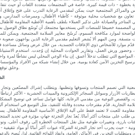
ة بخطوة - ذات قيمة كبيرة، خاصة في المجتمعات متعددة اللغات أو حيث تتفاوت 
 والمراكز المجتمعية حيث يمكن لمقدمي الرعاية التدرب على فتح وإغلاق أغط
عاون مع شخصيات محلية موثوقة - كأطباء الأطفال، وممرضات المدارس، ومع
وظفي المتاجر والصيادلة على تذكير العملاء بلطف بأهمية الأغطية المقاومة للأطف
عي المصممة خصيصًا للمنصات التي يستخدمها مجتمعك أن تُوسّع نطاق الوصول بسر
ط الواضحة لموارد مكافحة السموم، تُرسّخ معايير السلامة المجتمعية. ويمكن
ات متسقة. ومن المهم ألا يُشعر التعليم مقدمي الرعاية الذين يواجهون صعوبة
اق. قدّم موارد للأشخاص ذوي الإعاقات الجسدية، من خلال عرض وسائل مساعدة ف
، وحضور ورش العمل، وتقارير الحوادث المحلية إن وُجدت. استخدم الاستبيان
 المواضيع التي تتطلب تدخلاً أعمق. إن بناء الوعي المحلي ليس نشاطًا لمرة 
ترسيخ التخزين الآمن كعادة يومية. من خلال إنشاء شبكة من الأفراد والمؤسسات
وخلق توقع اجتماعي بأن المواد التي يُحتمل أن تكون خطرة تُخزّن وتُعالج بمسؤولية.
الش
ية التي تصمم المنتجات وتسوقها وتنظمها. ويتطلب إشراك المصنّعين وتجار التجز
ريات الأزرار وسوائل السجائر الإلكترونية والمبيدات الحشرية - الأكثر ارتباطً
 والقصص النوعية من مقدمي الرعاية، كلها عوامل تساعد في توضيح المشكلة.
لعلامة التجارية. قدّم مقترحات محددة وقابلة للتنفيذ، مثل التوسع في استخدام
 مقاومة للعبث لا تعتمد فقط على آلية الإغلاق الأساسية المقاومة للأطفال. ي
 طلب على منتجات أكثر أمانًا. يُعدّ تجار التجزئة جهاتٍ مؤثرة في تحديد المن
افتات بارزة، وتغييرات طوعية مثل نقل المنتجات الخطرة إلى رفوف أعلى، وت
ونية - حيث يجرب أحد تجار التجزئة الشركاء عبوات أكثر أمانًا أو مواد تثقيفية -
، ومتطلبات التخزين في الأماكن العامة، وإنفاذ اللوائح القائمة. لذا، يُنصح بال