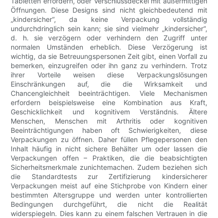
Tabletten erfordern, oder Verschlussdeckel mit außermittigen
Öffnungen. Diese Designs sind nicht gleichbedeutend mit
„kindersicher“, da keine Verpackung vollständig
undurchdringlich sein kann; sie sind vielmehr „kindersicher“,
d. h. sie verzögern oder verhindern den Zugriff unter
normalen Umständen erheblich. Diese Verzögerung ist
wichtig, da sie Betreuungspersonen Zeit gibt, einen Vorfall zu
bemerken, einzugreifen oder ihn ganz zu verhindern. Trotz
ihrer Vorteile weisen diese Verpackungslösungen
Einschränkungen auf, die die Wirksamkeit und
Chancengleichheit beeinträchtigen. Viele Mechanismen
erfordern beispielsweise eine Kombination aus Kraft,
Geschicklichkeit und kognitivem Verständnis. Ältere
Menschen, Menschen mit Arthritis oder kognitiven
Beeinträchtigungen haben oft Schwierigkeiten, diese
Verpackungen zu öffnen. Daher füllen Pflegepersonen den
Inhalt häufig in nicht sichere Behälter um oder lassen die
Verpackungen offen – Praktiken, die die beabsichtigten
Sicherheitsmerkmale zunichtemachen. Zudem beziehen sich
die Standardtests zur Zertifizierung kindersicherer
Verpackungen meist auf eine Stichprobe von Kindern einer
bestimmten Altersgruppe und werden unter kontrollierten
Bedingungen durchgeführt, die nicht die Realität
widerspiegeln. Dies kann zu einem falschen Vertrauen in die