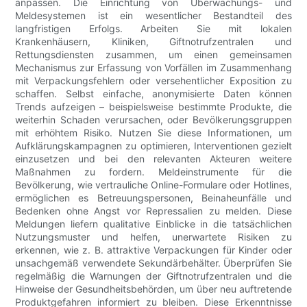
anpassen. Die Einrichtung von Überwachungs- und
Meldesystemen ist ein wesentlicher Bestandteil des
langfristigen Erfolgs. Arbeiten Sie mit lokalen
Krankenhäusern, Kliniken, Giftnotrufzentralen und
Rettungsdiensten zusammen, um einen gemeinsamen
Mechanismus zur Erfassung von Vorfällen im Zusammenhang
mit Verpackungsfehlern oder versehentlicher Exposition zu
schaffen. Selbst einfache, anonymisierte Daten können
Trends aufzeigen – beispielsweise bestimmte Produkte, die
weiterhin Schaden verursachen, oder Bevölkerungsgruppen
mit erhöhtem Risiko. Nutzen Sie diese Informationen, um
Aufklärungskampagnen zu optimieren, Interventionen gezielt
einzusetzen und bei den relevanten Akteuren weitere
Maßnahmen zu fordern. Meldeinstrumente für die
Bevölkerung, wie vertrauliche Online-Formulare oder Hotlines,
ermöglichen es Betreuungspersonen, Beinaheunfälle und
Bedenken ohne Angst vor Repressalien zu melden. Diese
Meldungen liefern qualitative Einblicke in die tatsächlichen
Nutzungsmuster und helfen, unerwartete Risiken zu
erkennen, wie z. B. attraktive Verpackungen für Kinder oder
unsachgemäß verwendete Sekundärbehälter. Überprüfen Sie
regelmäßig die Warnungen der Giftnotrufzentralen und die
Hinweise der Gesundheitsbehörden, um über neu auftretende
Produktgefahren informiert zu bleiben. Diese Erkenntnisse